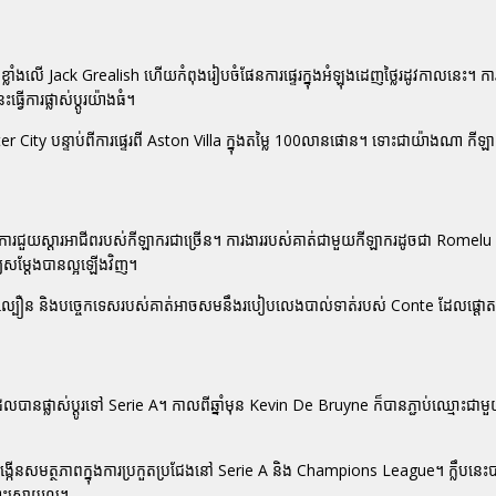
ខ្លាំងលើ Jack Grealish ហើយកំពុងរៀបចំផែនការផ្ទេរក្នុងអំឡុងដេញថ្លៃរដូវកាលនេះ។ 
ើការផ្លាស់ប្ដូរយ៉ាងធំ។
ity បន្ទាប់ពីការផ្ទេរពី Aston Villa ក្នុងតម្លៃ 100លានផោន។ ទោះជាយ៉ាងណា កីឡាករ
នុងការជួយស្ដារអាជីពរបស់កីឡាករជាច្រើន។ ការងាររបស់គាត់ជាមួយកីឡាករដូចជា Romel
យសម្ដែងបានល្អឡើងវិញ។
ន៍ថ្មី។ ល្បឿន និងបច្ចេកទេសរបស់គាត់អាចសមនឹងរបៀបលេងបាល់ទាត់របស់ Conte ដែលផ្ដ
បានផ្លាស់ប្ដូរទៅ Serie A។ កាលពីឆ្នាំមុន Kevin De Bruyne ក៏បានភ្ជាប់ឈ្មោះជាមួយក
ង្កើនសមត្ថភាពក្នុងការប្រកួតប្រជែងនៅ Serie A និង Champions League។ ក្លឹបនេះ
ះស្រាយល្អ។