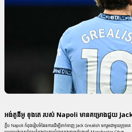
អង់តូនីអូ ខុងតេ របស់ Napoli មានគម្រោងជួយ Ja
ក្លឹប Napoli កំពុងរៀបចំផែនការដើម្បីទាក់ទាញ Jack Grealish មករួមជាមួយក្រុមគេ ក
ប្រយុទ្ធអង់គ្លេសដែលកំពុងជួបការលំបាកក្នុងការសម្ដែងនៅ Manchester City។