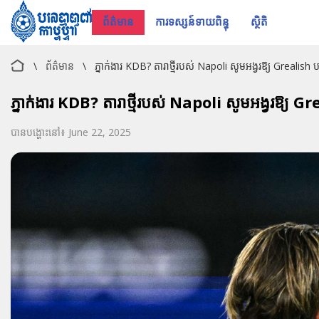
ព័ត៌មាន
ការទស្សន៍ទាយពិន្ទុ
ស្ថិតិ
\
ព័ត៌មាន
\
ភ្នាក់ងារ KDB? តារាថ្មីរបស់ Napoli សូមអង្វរឱ្យ Grealish 
ភ្នាក់ងារ KDB? តារាថ្មីរបស់ Napoli សូមអង្វរឱ្យ G
បានបង្ហោះនៅ៖ June 22, 2025