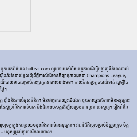
ក្រុមអ្នកយកព័ត៌មាន balteat.com ព្យាយាមអស់ពីសមត្ថភាពដើម្បីបង្ហាញព័ត៌មានបាល់
្លេចរឿងរ៉ាវនៃបាល់មូលពីព្រឹត្តិការណ៍ដ៏មានកិត្យានុភាពដូចជា Champions League,
៍បាល់ទាត់សម្រាប់ការប្រកួតនាពេលខាងមុខ។ កាលវិភាគប្រកួតបាល់ទាត់ សូម្បីតែ
្ងៃ។
​រំភើប​ចិត្ត រឿង​និង​ការ​បំផុស​គំនិត។ មិនថាពួកគេឈ្នះជើងឯក ឬយកឈ្នះលើភាពមិនអនុគ្រោះ
ែងតែស៊ូទ្រាំនឹងការលំបាក និងជំនះឧបសគ្គដើម្បីសម្រេចបាននូវភាពអស្ចារ្យ។ រឿងរ៉ាវនៃ
មគ្នាក្នុងការប្រឈមមុខនឹងភាពមិនអនុគ្រោះ។ វាជាវិធីដ៏ល្អសម្រាប់មិត្តរួមក្រុម មិត្ត
– មនុស្សគ្រប់គ្នាអាចរីករាយបាន។