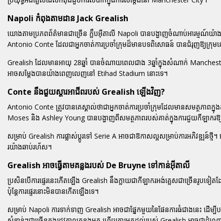
Napoli កំពុងតាមដាន Jack Grealish
យោងតាមប្រភពព័ត៌មានជាច្រើន ក្លឹបអ៊ីតាលី Napoli បានបង្ហាញចំណាប់អារម្មណ៍យ៉ាង
Antonio Conte ដែលជាអ្នកចាត់ការប្រចាំក្រុមដ៏មានបទពិសោធន៍ បានជំរុញឱ្យក្រុមនេះធ្វ
Grealish ដែលមានអាយុ 28ឆ្នាំ បានចំណាយពេលជាង 3ឆ្នាំក្នុងសំណាក់ Manchester C
អាចសម្ដែងបានយ៉ាងពេញលេញនៅ Etihad Stadium នោះទេ។
Conte នឹងជួយស្ដារអាជីពរបស់ Grealish ឡើងវិញ?
Antonio Conte ត្រូវបានគេស្គាល់ថាជាអ្នកចាត់ការប្រចាំក្រុមដែលមានសមត្ថភាពក្
Moses និង Ashley Young បានបង្ហាញពីសមត្ថភាពរបស់គាត់ក្នុងការជួយកីឡាករឱ្
សម្រាប់ Grealish ការផ្លាស់ប្ដូរទៅ Serie A អាចជាឱកាសល្អសម្រាប់ការអភិវឌ្ឍ
រយ៉ាងឆាប់រហ័ស។
Grealish អាចធ្វើតាមគន្លងរបស់ De Bruyne ទៅកាន់អ៊ីតាលី
ប្រសិនបើការផ្ទេរនេះកើតឡើង Grealish នឹងក្លាយជាកីឡាករអង់គ្លេសជាច្រើនរូបទៀតដែល
ប៉ុន្តែការផ្ទេរនោះមិនបានកើតឡើងទេ។
សម្រាប់ Napoli ការទាក់ទាញ Grealish អាចជាផ្នែកមួយនៃផែនការធំជាងនេះ ដើម្បីប
សំខាន់ៗជាច្រើនក្នុងរដូវកាលកន្លងមក ហើយការមកដល់របស់ Grealish អាចជាដំណោ