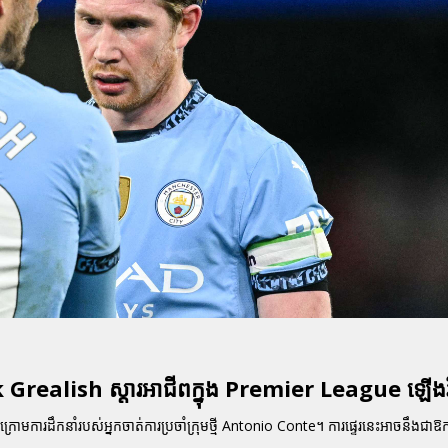
ck Grealish ស្ដារអាជីពក្នុង Premier League ឡើង
្រោមការដឹកនាំរបស់អ្នកចាត់ការប្រចាំក្រុមថ្មី Antonio Conte។ ការផ្ទេរនេះអាចនឹងជាឱក