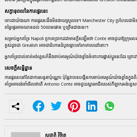
សក្ដានុពលនៃការផ្ទេរនេះ
ទោះជាយ៉ាងណា ការផ្ទេរនេះនឹងមិនងាយស្រួលទេ។ Manchester City ប្រហែលជាមិ
តម្លៃផ្ទេរអាចឈានដល់ 50លានផោន ឬច្រើនជាងនេះ។
សម្រាប់អ្នកគាំទ្រ Napoli ពួកគេប្រាកដជាមានក្តីសង្ឃឹមថា Conte អាចជួយឱ្យក្រុ
ខ្ពស់ដូចជា Grealish អាចជាជំហានដំបូងឆ្ពោះទៅរកគោលដៅនោះ។
អ្នកគាំទ្របាល់ទាត់អង់គ្លេសក៏នឹងចាប់អារម្មណ៍យ៉ាងខ្លាំងចំពោះការផ្លាស់ប្ដូរនេះដែរ
សេចក្តីសន្និដ្ឋាន
ការផ្ទេរនេះនៅតែជាការសន្ទនាប៉ុណ្ណោះ ប៉ុន្តែវាបានបង្កើនការចាប់អារម្មណ៍យ៉ាងខ្លាំងក
គាំទ្រអាចរង់ចាំមើលថាតើ Antonio Conte អាចជួយស្ដារអាជីពរបស់កីឡាករអង់គ្លេសម
សុជាតិ វិចិត្រ