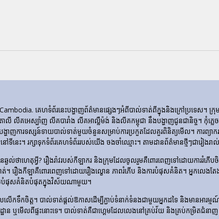
ia. គេហទំព័រ​នេះ​បង្ហាញ​ព័ត៌មាន​ផ្សេងៗ​អំពី​បាល់ទាត់​ពី​ក្នុង​និង​ក្រៅ​ប្រទេស។ 
ីតាលី លីគអេស្ប៉ាញ លីគបារាំង លីគអាល្លឺម៉ង់ និងលីគកម្ពុជា នឹងបង្ហាញជូនជានិច្ច។ កុំភ
ញការទស្សន៍ទាយបាល់ទាត់មួយចំនួនសម្រាប់ការប្រកួតដែលគួរពិនិត្យមើល។ ការព្យាករណ
ទីនេះ។ រក្សាទុកទំព័រគេហទំព័ររបស់យើង ចងចាំឈ្មោះ។ តាមដានព័ត៌មានថ្មីៗជារៀងរាល់ថ
​មិន​ឆ្ងល់​ថា​ហេតុអ្វី? រឿងរ៉ាវ​របស់​កីឡាករ និង​ក្រុម​ដែល​ចូលរួម​គឺ​ពោរពេញ​ទៅ​ដោយ​ការ
ទាត់។ រឿង​កីឡា​គឺ​ពោរពេញ​ទៅ​ដោយ​រឿង​ល្ខោន ភាព​រំភើប និង​ការ​បំផុស​គំនិត។ អ្នកលេងត
លបំផុសគំនិតបំផុតក្នុងវិស័យណាមួយ។
លើកទឹកចិត្ត។ បាល់ទាត់ផ្តល់ឱកាសដើម្បីភ្ជាប់ទំនាក់ទំនងជាមួយអ្នកដទៃ និងមានអារម្មណ៍រួបរួ
ឡដ្ឋាន ឬមើលពីផ្ទះនោះទេ។ បាល់ទាត់គឺជាហ្គេមដែលលេងនៅគ្រប់វ័យ និងគ្រប់កម្រិតជំនាញ 