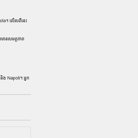
iola។ លើសពីនេះ
ដែលមានសមត្ថភាព
h និង Napoli។ អ្នក