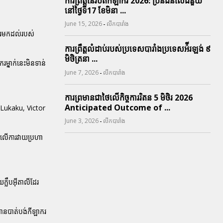
ការព្រឹត្តនៃរបត់កីឡាករ 2026: ប្រិនជនលើជំនួយ
នៅថ្ងៃទី17 ខែមិនា ...
-
June 15, 2026
លីកបារាំង
ការមកដល់របស់
ការព្រឹត្តលំដាប់របស់ប្រទេសបារាំងប្រទេសអ៉ីរឡង់ ៩
មិថិត្រនា ...
ម្នាក់នេះមិនទាន់
-
June 7, 2026
លីកបារាំង
ការព្រមានជាថៃលើកិច្ចការរិតន 5 មិថិរ 2026
Anticipated Outcome of ...
u Lukaku, Victor
-
June 3, 2026
លីកបារាំង
ោតលើការវាយប្រហា
្លឹបអ៊ីតាលីដែរ
បានបាត់បង់កីឡាករ