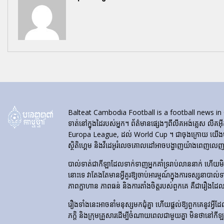
Balteat Cambodia Football is a football news in Cambod
ទាត់នៅក្នុងដៃរបស់អ្នក។ ព័ត៌មានផ្សេងៗពីលីគអង់គ្លេស លីគអ៊
Europa League, ដល់ World Cup ។ ជាចុងក្រោយ យើងបង្ហា
ស្ថិតិហ្គេម និងវីដេអូរំលេចគោលដៅអាចបង្ហាញយ៉ាងពេញលេញនៅ
បាល់ទាត់​ជា​កីឡា​ដែល​ទាក់​ទាញ​អ្នក​គាំទ្រ​រាប់​លាន​នាក់ ហើយ
នោះទេ វាតែងតែមានអ្វីគួរឱ្យចាប់អារម្មណ៍ក្នុងការទស្សនាបាល់
ភាពក្លាហាន ភាពធន់ និងការតាំងចិត្តរបស់ពួកគេ គឺជារឿងដែ
រឿងទាំងនេះអាចនាំមនុស្សមកជុំគ្នា ហើយផ្តល់ឱ្យពួកគេនូវអ្វីដែល
ភក្តិ និងក្រុមគ្រួសារដើម្បីចំណាយពេលជាមួយគ្នា មិនថានៅកី