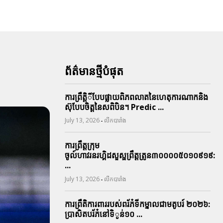
ព័ត៌មានថ្មីបំផុត
ការព្រឹតិ្តីបែបផ្លាយពិភពលាតនៃហេតុការណាកនិង
ស៊ុបែបចិត្តនៃសពិបិន។ Predic ...
-
July 13, 2026
លីកបារាំង
ការព្រឹត្តក្រុម
ចូល៍ហាវរនរហ្គិដសួស្ផព្រឹត្តត្រូន៣០០០០៥០១០៩១៩:
...
-
July 13, 2026
លីកបារាំង
ការព្រឹតិការពាររបស់ពរ័ភ៎ទីកម្នាលជាមតូបរ៍ ២០២៦:
ប្រាសិតបរ័ភ៎នៅទិូន់១០ ...