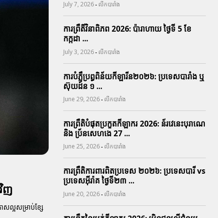
-
July 7, 2026
លីកបារាំង
ការព្រឹតិ៍វិនាពិភព 2026: ប៉ារាហាយ ថ្ងៃទី 5 ខែ
កក្កដា ...
-
July 3, 2026
លីកបារាំង
ការបំភ្លឺប្រព្ធ​ពិន័យ​កីឡារីន​២០២៦: ប្រទេស​បារាំង​ ឬ​
ស៊ុយដ៍ន​ ១ ...
-
June 29, 2026
លីកបារាំង
ការព្រឹតិបំផុតប្រកួតកីឡាករ 2026: ន័រវេនេះបុរាណេ
និង ប្រ័នសេហងេ 27 ...
-
June 25, 2026
លីកបារាំង
ការព្រឹតិការពារ​ពិតប្រទេស ២០២៦: ប្រទេសបារី vs
ប្រទេសអ៊ីរ៉ាគ ថ្ងៃទី​២៣ ...
វិញ
-
June 20, 2026
លីកបារាំង
ាសល្អសម្រាប់ខ្សែ