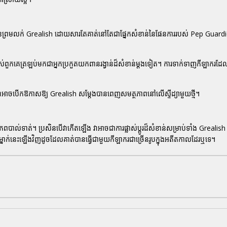
នព្រមលក់ Grealish ដោយសារតែគាត់នៅតែជាផ្នែកសំខាន់នៃផែនការរបស់ Pep Guard
មរបស់ពួកគេត្រឡប់មកជាអ្នកប្រកួតយកពានរង្វាន់ដ៏សំខាន់ម្ដងទៀត។ ការទាក់ទាញកីឡាករ
 ព្រោះវាអាចបើកឱកាសឱ្យ Grealish សម្ដែងបានពេញសមត្ថភាពនៅលើស្ទីដ្យាមួយថ្មី។
្នុងពិភពបាល់ទាត់។ ប្រសិនបើវាកើតឡើង វាអាចជាការផ្លាស់ប្ដូរដ៏សំខាន់សម្រាប់ទាំង Grealis
្នាក់នេះឡើងវិញដូចដែលគាត់បានធ្វើជាមួយកីឡាករជាច្រើនរូបក្នុងអតីតកាលដែរឬទេ។