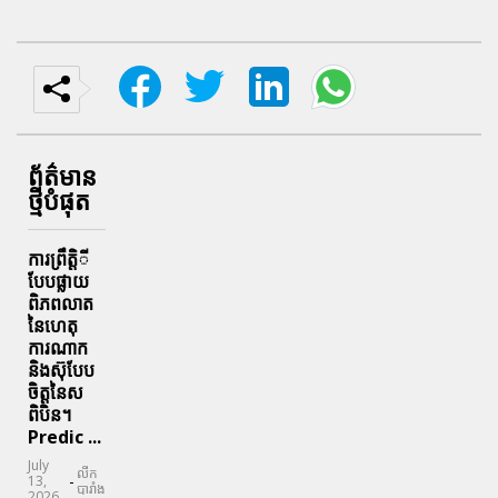
ព័ត៌មាន
ថ្មីបំផុត
ការព្រឹតិ្តី
បែបផ្លាយ
ពិភពលាត
នៃហេតុ
ការណាក
និងស៊ុបែប
ចិត្តនៃស
ពិបិន។
Predic ...
July
លីក
-
13,
បារាំង
2026