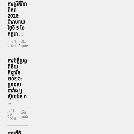
ការព្រឹតិ៍វិនា
ពិភព
2026:
ប៉ារាហាយ
ថ្ងៃទី 5 ខែ
កក្កដា ...
July 3,
លីក
-
2026
បារាំង
ការបំភ្លឺប្រព្ធ​
ពិន័យ​
កីឡារីន​
២០២៦:
ប្រទេស​
បារាំង​ ឬ​
ស៊ុយដ៍ន​ ១
...
June
លីក
-
29,
បារាំង
2026
ការព្រឹតិ