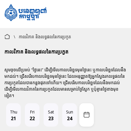
\
កាលវិភាគ និងលទ្ធផលនៃការប្រកួត
កាលវិភាគ និងលទ្ធផលនៃការប្រកួត
សូមចុចលើប្រអប់ “ថ្ងៃនេះ” ដើម្បីមើលកាលបរិច្ឆេទមុនថ្ងៃនេះ ឬកាលបរិច្ឆេទដែលនឹង
មកដល់។ ជ្រើសរើសកាលបរិច្ឆេទមុនថ្ងៃនេះ ដែលអនុញ្ញាតឱ្យអ្នកស្វែងរកលទ្ធផលនៃ
ការប្រកួតដែលបានកន្លងផុតទៅហើយ។ ជ្រើសរើសកាលបរិច្ឆេទដែលនឹងមកដល់
ដើម្បីមើលកាលវិភាគនៃការប្រកួតដែលមានសម្រាប់ថ្ងៃស្អែក ឬប៉ុន្មានថ្ងៃខាងមុខ
ទៀត។
Thu
Fri
Sat
Sun
21
22
23
24