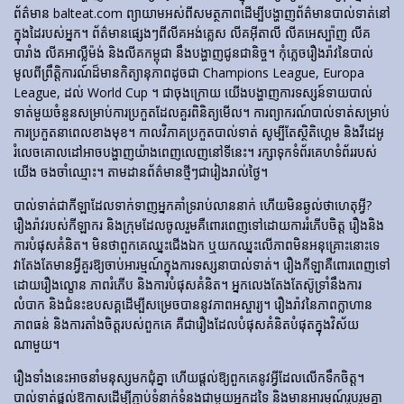
ព័ត៌មាន balteat.com ព្យាយាមអស់ពីសមត្ថភាពដើម្បីបង្ហាញព័ត៌មានបាល់ទាត់នៅ
ក្នុងដៃរបស់អ្នក។ ព័ត៌មានផ្សេងៗពីលីគអង់គ្លេស លីគអ៊ីតាលី លីគអេស្ប៉ាញ លីគ
បារាំង លីគអាល្លឺម៉ង់ និងលីគកម្ពុជា នឹងបង្ហាញជូនជានិច្ច។ កុំភ្លេចរឿងរ៉ាវនៃបាល់
មូលពីព្រឹត្តិការណ៍ដ៏មានកិត្យានុភាពដូចជា Champions League, Europa
League, ដល់ World Cup ។ ជាចុងក្រោយ យើងបង្ហាញការទស្សន៍ទាយបាល់
ទាត់មួយចំនួនសម្រាប់ការប្រកួតដែលគួរពិនិត្យមើល។ ការព្យាករណ៍បាល់ទាត់សម្រាប់
ការប្រកួតនាពេលខាងមុខ។ កាលវិភាគប្រកួតបាល់ទាត់ សូម្បីតែស្ថិតិហ្គេម និងវីដេអូ
រំលេចគោលដៅអាចបង្ហាញយ៉ាងពេញលេញនៅទីនេះ។ រក្សាទុកទំព័រគេហទំព័ររបស់
យើង ចងចាំឈ្មោះ។ តាមដានព័ត៌មានថ្មីៗជារៀងរាល់ថ្ងៃ។
បាល់ទាត់​ជា​កីឡា​ដែល​ទាក់​ទាញ​អ្នក​គាំទ្រ​រាប់​លាន​នាក់ ហើយ​មិន​ឆ្ងល់​ថា​ហេតុអ្វី?
រឿងរ៉ាវ​របស់​កីឡាករ និង​ក្រុម​ដែល​ចូលរួម​គឺ​ពោរពេញ​ទៅ​ដោយ​ការ​រំភើប​ចិត្ត រឿង​និង​
ការ​បំផុស​គំនិត។ មិនថាពួកគេឈ្នះជើងឯក ឬយកឈ្នះលើភាពមិនអនុគ្រោះនោះទេ
វាតែងតែមានអ្វីគួរឱ្យចាប់អារម្មណ៍ក្នុងការទស្សនាបាល់ទាត់។ រឿង​កីឡា​គឺ​ពោរពេញ​ទៅ​
ដោយ​រឿង​ល្ខោន ភាព​រំភើប និង​ការ​បំផុស​គំនិត។ អ្នកលេងតែងតែស៊ូទ្រាំនឹងការ
លំបាក និងជំនះឧបសគ្គដើម្បីសម្រេចបាននូវភាពអស្ចារ្យ។ រឿងរ៉ាវនៃភាពក្លាហាន
ភាពធន់ និងការតាំងចិត្តរបស់ពួកគេ គឺជារឿងដែលបំផុសគំនិតបំផុតក្នុងវិស័យ
ណាមួយ។
រឿងទាំងនេះអាចនាំមនុស្សមកជុំគ្នា ហើយផ្តល់ឱ្យពួកគេនូវអ្វីដែលលើកទឹកចិត្ត។
បាល់ទាត់ផ្តល់ឱកាសដើម្បីភ្ជាប់ទំនាក់ទំនងជាមួយអ្នកដទៃ និងមានអារម្មណ៍រួបរួមគ្នា