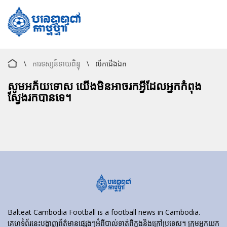
\
ការទស្សន៍ទាយពិន្ទុ
\
លីកជើងឯក
សូមអភ័យទោស យើងមិនអាចរកអ្វីដែលអ្នកកំពុង
ស្វែងរកបានទេ។
Balteat Cambodia Football is a football news in Cambodia.
គេហទំព័រ​នេះ​បង្ហាញ​ព័ត៌មាន​ផ្សេងៗ​អំពី​បាល់ទាត់​ពី​ក្នុង​និង​ក្រៅ​ប្រទេស។ ក្រុមអ្នកយក