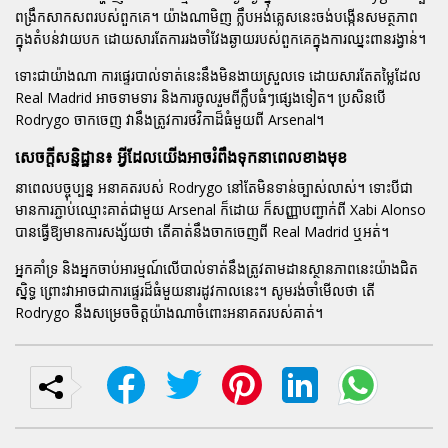
ពង្រឹកសាកសពរបស់ពួកគេ។ យ៉ាងណាមិញ ក្លឹបអង់គ្លេសនេះចង់បង្កើនសមត្ថភាព
ក្នុងតំបន់វាយបក ដោយសារតែការរងចាំវែងឆ្ងាយរបស់ពួកគេក្នុងការឈ្នះពានរង្វាន់។
ទោះជាយ៉ាងណា ការផ្ទេរបាល់ទាត់នេះនឹងមិនងាយស្រួលទេ ដោយសារតែតម្លៃដែល
Real Madrid អាចទាមទារ និងការចូលរួមពីក្លឹបធំៗផ្សេងទៀត។ ប្រសិនបើ
Rodrygo ចាកចេញ វានឹងត្រូវការថវិកាដ៏ធំមួយពី Arsenal។
សេចក្តីសន្និដ្ឋាន៖ អ្វីដែលយើងអាចរំពឹងទុកនាពេលខាងមុខ
នាពេលបច្ចុប្បន្ន អនាគតរបស់ Rodrygo នៅតែមិនទាន់ច្បាស់លាស់។ ទោះបីជា
មានការភ្ជាប់ឈ្មោះគាត់ជាមួយ Arsenal ក៏ដោយ ក៏សញ្ញាបញ្ជាក់ពី Xabi Alonso
បានធ្វើឱ្យមានការសង្ស័យថា តើគាត់នឹងចាកចេញពី Real Madrid ឬអត់។
អ្នកគាំទ្រ និងអ្នកចាប់អារម្មណ៍លើបាល់ទាត់នឹងត្រូវតាមដានស្ថានភាពនេះយ៉ាងជិត
ស្និទ្ធ ព្រោះវាអាចជាការផ្ទេរដ៏ធំមួយនារដូវកាលនេះ។ សូមរង់ចាំមើលថា តើ
Rodrygo នឹងសម្រេចចិត្តយ៉ាងណាចំពោះអនាគតរបស់គាត់។