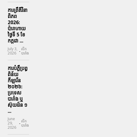
ការព្រឹតិ៍វិនា
ពិភព
2026:
ប៉ារាហាយ
ថ្ងៃទី 5 ខែ
កក្កដា ...
July 3,
លីក
-
2026
បារាំង
ការបំភ្លឺប្រព្ធ​
ពិន័យ​
កីឡារីន​
២០២៦:
ប្រទេស​
បារាំង​ ឬ​
ស៊ុយដ៍ន​ ១
...
June
លីក
-
29,
បារាំង
2026