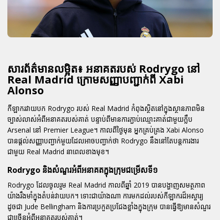
សារព័ត៌មានលម្អិត៖ អនាគតរបស់ Rodrygo នៅ
Real Madrid ក្រោមសញ្ញាបញ្ជាក់ពី Xabi
Alonso
កីឡាករវាយបក Rodrygo របស់ Real Madrid កំពុងស្ថិតនៅក្នុងស្ថានភាពមិន
ច្បាស់លាស់អំពីអនាគតរបស់គាត់ បន្ទាប់ពីមានការភ្ជាប់ឈ្មោះគាត់ជាមួយក្លឹប
Arsenal នៅ Premier League។ កាលពីថ្ងៃមុន អ្នកគ្រប់គ្រង Xabi Alonso
បានផ្តល់សញ្ញាបញ្ជាក់មួយដែលអាចបញ្ជាក់ថា Rodrygo នឹងនៅតែបន្តការងារ
ជាមួយ Real Madrid នាពេលខាងមុខ។
Rodrygo និងសំណួរអំពីអនាគតក្នុងក្រុមជម្រើសទី១
Rodrygo ដែលចូលរួម Real Madrid កាលពីឆ្នាំ 2019 បានបង្ហាញសមត្ថភាព
យ៉ាងរឹងមាំក្នុងតំបន់វាយបក។ ទោះជាយ៉ាងណា ការមកដល់របស់កីឡាករដ៏អស្ចារ្យ
ដូចជា Jude Bellingham និងការប្រកួតប្រជែងខ្លាំងក្នុងក្រុម បានធ្វើឱ្យមានសំណួរ
ជាច្រើនអំពីអនាគតរបស់គាត់។