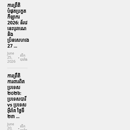
ការព្រឹតិ
បំផុតប្រកួត
កីឡាករ
2026: ន័រវេ
នេះបុរាណេ
និង
ប្រ័នសេហងេ
27 ...
June
លីក
-
25,
បារាំង
2026
ការព្រឹតិ
ការពារ​ពិត
ប្រទេស
២០២៦:
ប្រទេសបារី
vs ប្រទេស
អ៊ីរ៉ាគ ថ្ងៃទី​
២៣ ...
June
លីក
-
20,