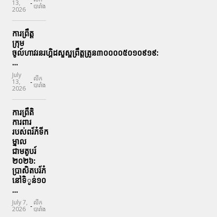
-
13,
បារាំង
2026
ការព្រឹត្ត
ក្រុម
ចូល៍ហាវរនរហ្គិដសួស្ផព្រឹត្តត្រូន៣០០០០៥០១០៩១៩:
...
July
លីក
-
13,
បារាំង
2026
ការព្រឹតិ
ការពារ
របស់ពរ័ភ៎ទីក
ម្នាល
ជាមតូបរ៍
២០២៦:
ប្រាសិតបរ័ភ៎
នៅទិូន់១០
...
July 7,
លីក
-
2026
បារាំង