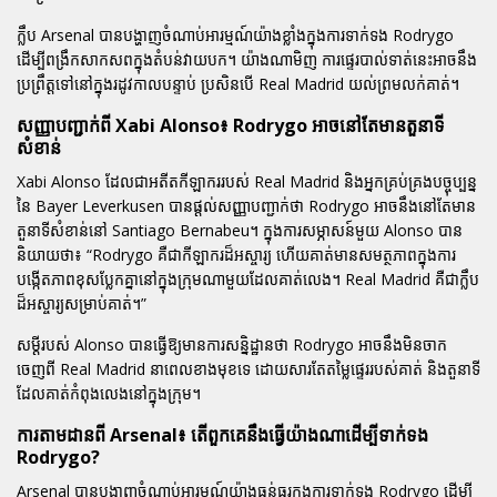
ក្លឹប Arsenal បានបង្ហាញចំណាប់អារម្មណ៍យ៉ាងខ្លាំងក្នុងការទាក់ទង Rodrygo
ដើម្បីពង្រឹកសាកសពក្នុងតំបន់វាយបក។ យ៉ាងណាមិញ ការផ្ទេរបាល់ទាត់នេះអាចនឹង
ប្រព្រឹត្តទៅនៅក្នុងរដូវកាលបន្ទាប់ ប្រសិនបើ Real Madrid យល់ព្រមលក់គាត់។
សញ្ញាបញ្ជាក់ពី Xabi Alonso៖ Rodrygo អាចនៅតែមានតួនាទី
សំខាន់
Xabi Alonso ដែលជាអតីតកីឡាកររបស់ Real Madrid និងអ្នកគ្រប់គ្រងបច្ចុប្បន្ន
នៃ Bayer Leverkusen បានផ្តល់សញ្ញាបញ្ជាក់ថា Rodrygo អាចនឹងនៅតែមាន
តួនាទីសំខាន់នៅ Santiago Bernabeu។ ក្នុងការសម្ភាសន៍មួយ Alonso បាន
និយាយថា៖
“Rodrygo គឺជាកីឡាករដ៏អស្ចារ្យ ហើយគាត់មានសមត្ថភាពក្នុងការ
បង្កើតភាពខុសប្លែកគ្នានៅក្នុងក្រុមណាមួយដែលគាត់លេង។ Real Madrid គឺជាក្លឹប
ដ៏អស្ចារ្យសម្រាប់គាត់។”
សម្ដីរបស់ Alonso បានធ្វើឱ្យមានការសន្និដ្ឋានថា Rodrygo អាចនឹងមិនចាក
ចេញពី Real Madrid នាពេលខាងមុខទេ ដោយសារតែតម្លៃផ្ទេររបស់គាត់ និងតួនាទី
ដែលគាត់កំពុងលេងនៅក្នុងក្រុម។
ការតាមដានពី Arsenal៖ តើពួកគេនឹងធ្វើយ៉ាងណាដើម្បីទាក់ទង
Rodrygo?
Arsenal បានបង្ហាញចំណាប់អារម្មណ៍យ៉ាងធ្ងន់ធ្ងរក្នុងការទាក់ទង Rodrygo ដើម្បី