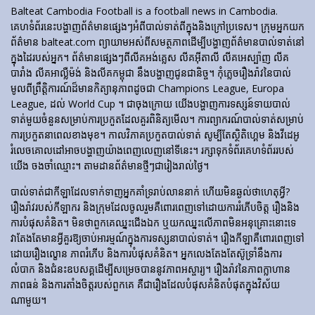
Balteat Cambodia Football is a football news in Cambodia.
គេហទំព័រ​នេះ​បង្ហាញ​ព័ត៌មាន​ផ្សេងៗ​អំពី​បាល់ទាត់​ពី​ក្នុង​និង​ក្រៅ​ប្រទេស។ ក្រុមអ្នកយក
ព័ត៌មាន balteat.com ព្យាយាមអស់ពីសមត្ថភាពដើម្បីបង្ហាញព័ត៌មានបាល់ទាត់នៅ
ក្នុងដៃរបស់អ្នក។ ព័ត៌មានផ្សេងៗពីលីគអង់គ្លេស លីគអ៊ីតាលី លីគអេស្ប៉ាញ លីគ
បារាំង លីគអាល្លឺម៉ង់ និងលីគកម្ពុជា នឹងបង្ហាញជូនជានិច្ច។ កុំភ្លេចរឿងរ៉ាវនៃបាល់
មូលពីព្រឹត្តិការណ៍ដ៏មានកិត្យានុភាពដូចជា Champions League, Europa
League, ដល់ World Cup ។ ជាចុងក្រោយ យើងបង្ហាញការទស្សន៍ទាយបាល់
ទាត់មួយចំនួនសម្រាប់ការប្រកួតដែលគួរពិនិត្យមើល។ ការព្យាករណ៍បាល់ទាត់សម្រាប់
ការប្រកួតនាពេលខាងមុខ។ កាលវិភាគប្រកួតបាល់ទាត់ សូម្បីតែស្ថិតិហ្គេម និងវីដេអូ
រំលេចគោលដៅអាចបង្ហាញយ៉ាងពេញលេញនៅទីនេះ។ រក្សាទុកទំព័រគេហទំព័ររបស់
យើង ចងចាំឈ្មោះ។ តាមដានព័ត៌មានថ្មីៗជារៀងរាល់ថ្ងៃ។
បាល់ទាត់​ជា​កីឡា​ដែល​ទាក់​ទាញ​អ្នក​គាំទ្រ​រាប់​លាន​នាក់ ហើយ​មិន​ឆ្ងល់​ថា​ហេតុអ្វី?
រឿងរ៉ាវ​របស់​កីឡាករ និង​ក្រុម​ដែល​ចូលរួម​គឺ​ពោរពេញ​ទៅ​ដោយ​ការ​រំភើប​ចិត្ត រឿង​និង​
ការ​បំផុស​គំនិត។ មិនថាពួកគេឈ្នះជើងឯក ឬយកឈ្នះលើភាពមិនអនុគ្រោះនោះទេ
វាតែងតែមានអ្វីគួរឱ្យចាប់អារម្មណ៍ក្នុងការទស្សនាបាល់ទាត់។ រឿង​កីឡា​គឺ​ពោរពេញ​ទៅ​
ដោយ​រឿង​ល្ខោន ភាព​រំភើប និង​ការ​បំផុស​គំនិត។ អ្នកលេងតែងតែស៊ូទ្រាំនឹងការ
លំបាក និងជំនះឧបសគ្គដើម្បីសម្រេចបាននូវភាពអស្ចារ្យ។ រឿងរ៉ាវនៃភាពក្លាហាន
ភាពធន់ និងការតាំងចិត្តរបស់ពួកគេ គឺជារឿងដែលបំផុសគំនិតបំផុតក្នុងវិស័យ
ណាមួយ។