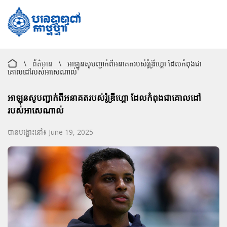
\
ព័ត៌មាន
\
អាឡុនសូបញ្ជាក់ពីអនាគតរបស់រ៉ូឌ្រីហ្គោ ដែលកំពុងជា
គោលដៅរបស់អាសេណាល់
អាឡុនសូបញ្ជាក់ពីអនាគតរបស់រ៉ូឌ្រីហ្គោ ដែលកំពុងជាគោលដៅ
របស់អាសេណាល់
បានបង្ហោះនៅ៖ June 19, 2025