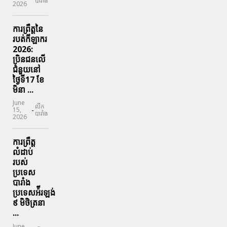
បារាំង
2026
ការព្រឹត្តនៃ
របត់កីឡាករ
2026:
ប្រិនជនលើ
ជំនួយនៅ
ថ្ងៃទី17 ខែ
មិនា ...
June
លីក
-
15,
បារាំង
2026
ការព្រឹត្ត
លំដាប់
របស់
ប្រទេស
បារាំង
ប្រទេសអ៉ីរឡង់
៩ មិថិត្រនា
...
June