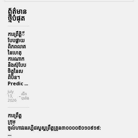
ព័ត៌មាន
ថ្មីបំផុត
ការព្រឹតិ្តី
បែបផ្លាយ
ពិភពលាត
នៃហេតុ
ការណាក
និងស៊ុបែប
ចិត្តនៃស
ពិបិន។
Predic ...
July
លីក
-
13,
បារាំង
2026
ការព្រឹត្ត
ក្រុម
ចូល៍ហាវរនរហ្គិដសួស្ផព្រឹត្តត្រូន៣០០០០៥០១០៩១៩:
...