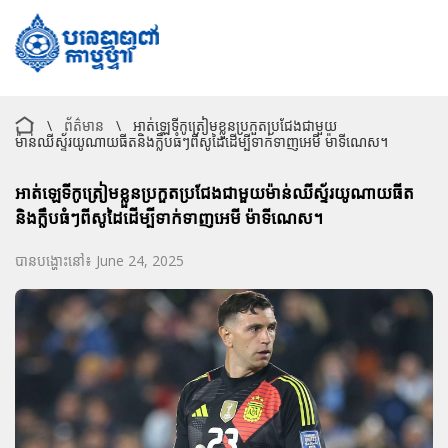
\
ព័ត៌មាន
\
អាត់ឡេទីកូត្រៀមខ្លួនប្រកួតប្រជែងជាមួយ
ម៉ាន់ឈីស្ទ័រយូណាយធីតនិងក្លឹបធំៗពីសូដៃដើម្បីទាក់ទាញអេមី ម៉ាទីណេស។
អាត់ឡេទីកូត្រៀមខ្លួនប្រកួតប្រជែងជាមួយម៉ាន់ឈីស្ទ័រយូណាយធីត
និងក្លឹបធំៗពីសូដៃដើម្បីទាក់ទាញអេមី ម៉ាទីណេស។
បានបង្ហោះនៅ៖ June 24, 2025