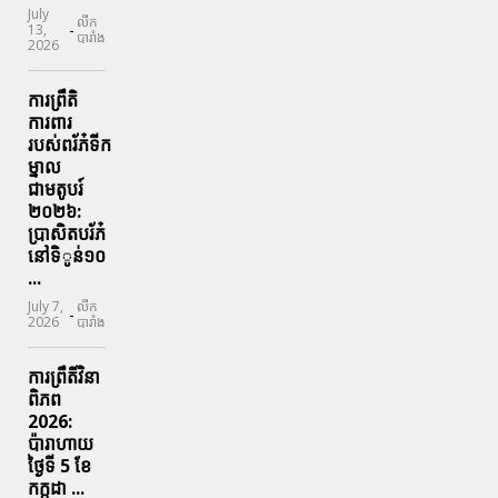
July
លីក
-
13,
បារាំង
2026
ការព្រឹតិ
ការពារ
របស់ពរ័ភ៎ទីក
ម្នាល
ជាមតូបរ៍
២០២៦:
ប្រាសិតបរ័ភ៎
នៅទិូន់១០
...
July 7,
លីក
-
2026
បារាំង
ការព្រឹតិ៍វិនា
ពិភព
2026:
ប៉ារាហាយ
ថ្ងៃទី 5 ខែ
កក្កដា ...