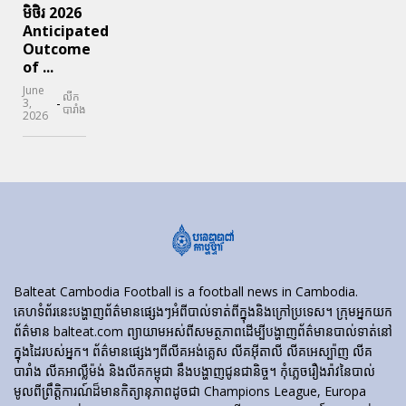
មិថិរ 2026
Anticipated
Outcome
of ...
June
លីក
-
3,
បារាំង
2026
Balteat Cambodia Football is a football news in Cambodia.
គេហទំព័រ​នេះ​បង្ហាញ​ព័ត៌មាន​ផ្សេងៗ​អំពី​បាល់ទាត់​ពី​ក្នុង​និង​ក្រៅ​ប្រទេស។ ក្រុមអ្នកយក
ព័ត៌មាន balteat.com ព្យាយាមអស់ពីសមត្ថភាពដើម្បីបង្ហាញព័ត៌មានបាល់ទាត់នៅ
ក្នុងដៃរបស់អ្នក។ ព័ត៌មានផ្សេងៗពីលីគអង់គ្លេស លីគអ៊ីតាលី លីគអេស្ប៉ាញ លីគ
បារាំង លីគអាល្លឺម៉ង់ និងលីគកម្ពុជា នឹងបង្ហាញជូនជានិច្ច។ កុំភ្លេចរឿងរ៉ាវនៃបាល់
មូលពីព្រឹត្តិការណ៍ដ៏មានកិត្យានុភាពដូចជា Champions League, Europa