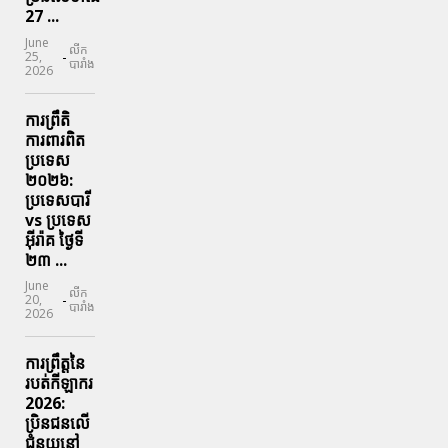
27 ...
June
លីក
-
25,
បារាំង
2026
ការព្រឹតិ
ការពារ​ពិត
ប្រទេស
២០២៦:
ប្រទេសបារី
vs ប្រទេស
អ៊ីរ៉ាគ ថ្ងៃទី​
២៣ ...
June
លីក
-
20,
បារាំង
2026
ការព្រឹត្តនៃ
របត់កីឡាករ
2026:
ប្រិនជនលើ
ជំនួយនៅ