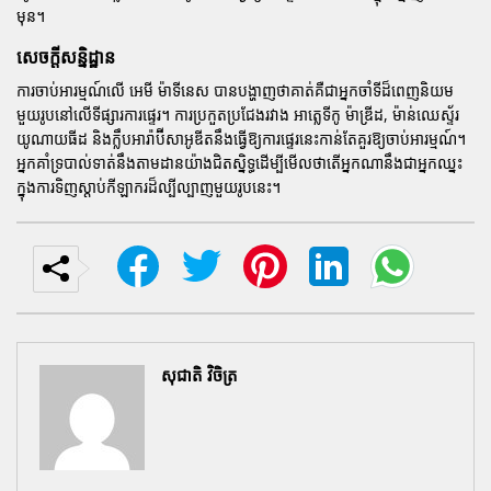
មុន។
សេចក្តីសន្និដ្ឋាន
ការចាប់អារម្មណ៍លើ
អេមី ម៉ាទីនេស
បានបង្ហាញថាគាត់គឺជាអ្នកចាំទីដ៏ពេញនិយម
មួយរូបនៅលើទីផ្សារការផ្ទេរ។ ការប្រកួតប្រជែងរវាង
អាត្លេទីកូ ម៉ាឌ្រីដ
,
ម៉ាន់ឈេស្ទ័រ
យូណាយធីដ
និងក្លឹបអារ៉ាប៊ីសាអូឌីតនឹងធ្វើឱ្យការផ្ទេរនេះកាន់តែគួរឱ្យចាប់អារម្មណ៍។
អ្នកគាំទ្របាល់ទាត់នឹងតាមដានយ៉ាងជិតស្និទ្ធដើម្បីមើលថាតើអ្នកណានឹងជាអ្នកឈ្នះ
ក្នុងការទិញស្តាប់កីឡាករដ៏ល្បីល្បាញមួយរូបនេះ។
សុជាតិ វិចិត្រ