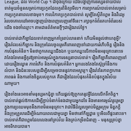
League, ដល់ World Cup ។ ជាចុងក្រោយ យើងបង្ហាញការទស្សន៍ទាយបាល់
ទាត់មួយចំនួនសម្រាប់ការប្រកួតដែលគួរពិនិត្យមើល។ ការព្យាករណ៍បាល់ទាត់សម្រាប់
ការប្រកួតនាពេលខាងមុខ។ កាលវិភាគប្រកួតបាល់ទាត់ សូម្បីតែស្ថិតិហ្គេម និងវីដេអូ
រំលេចគោលដៅអាចបង្ហាញយ៉ាងពេញលេញនៅទីនេះ។ រក្សាទុកទំព័រគេហទំព័ររបស់
យើង ចងចាំឈ្មោះ។ តាមដានព័ត៌មានថ្មីៗជារៀងរាល់ថ្ងៃ។
បាល់ទាត់​ជា​កីឡា​ដែល​ទាក់​ទាញ​អ្នក​គាំទ្រ​រាប់​លាន​នាក់ ហើយ​មិន​ឆ្ងល់​ថា​ហេតុអ្វី?
រឿងរ៉ាវ​របស់​កីឡាករ និង​ក្រុម​ដែល​ចូលរួម​គឺ​ពោរពេញ​ទៅ​ដោយ​ការ​រំភើប​ចិត្ត រឿង​និង​
ការ​បំផុស​គំនិត។ មិនថាពួកគេឈ្នះជើងឯក ឬយកឈ្នះលើភាពមិនអនុគ្រោះនោះទេ
វាតែងតែមានអ្វីគួរឱ្យចាប់អារម្មណ៍ក្នុងការទស្សនាបាល់ទាត់។ រឿង​កីឡា​គឺ​ពោរពេញ​ទៅ​
ដោយ​រឿង​ល្ខោន ភាព​រំភើប និង​ការ​បំផុស​គំនិត។ អ្នកលេងតែងតែស៊ូទ្រាំនឹងការ
លំបាក និងជំនះឧបសគ្គដើម្បីសម្រេចបាននូវភាពអស្ចារ្យ។ រឿងរ៉ាវនៃភាពក្លាហាន
ភាពធន់ និងការតាំងចិត្តរបស់ពួកគេ គឺជារឿងដែលបំផុសគំនិតបំផុតក្នុងវិស័យ
ណាមួយ។
រឿងទាំងនេះអាចនាំមនុស្សមកជុំគ្នា ហើយផ្តល់ឱ្យពួកគេនូវអ្វីដែលលើកទឹកចិត្ត។
បាល់ទាត់ផ្តល់ឱកាសដើម្បីភ្ជាប់ទំនាក់ទំនងជាមួយអ្នកដទៃ និងមានអារម្មណ៍រួបរួមគ្នា
ក្នុងការប្រឈមមុខនឹងភាពមិនអនុគ្រោះ។ វាជាវិធីដ៏ល្អសម្រាប់មិត្តរួមក្រុម មិត្តភក្តិ
និងក្រុមគ្រួសារដើម្បីចំណាយពេលជាមួយគ្នា មិនថានៅកីឡដ្ឋាន ឬមើលពីផ្ទះនោះទេ។
បាល់ទាត់គឺជាហ្គេមដែលលេងនៅគ្រប់វ័យ និងគ្រប់កម្រិតជំនាញ – មនុស្សគ្រប់គ្នា
អាចរីករាយបាន។