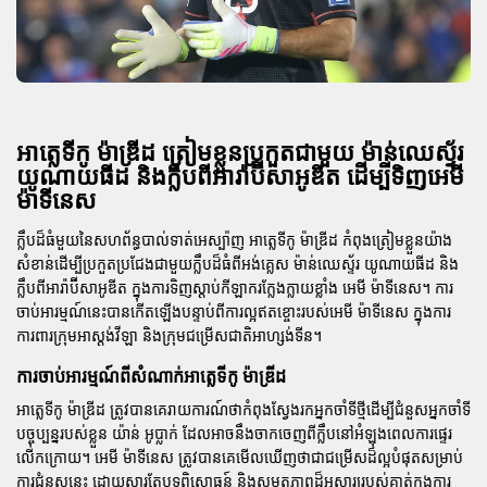
អាត្លេទីកូ ម៉ាឌ្រីដ ត្រៀមខ្លួនប្រកួតជាមួយ ម៉ាន់ឈេស្ទ័រ
យូណាយធីដ និងក្លឹបពីអារ៉ាប៊ីសាអូឌីត ដើម្បីទិញអេមី
ម៉ាទីនេស
ក្លឹបដ៏ធំមួយនៃសហព័ន្ធបាល់ទាត់អេស្ប៉ាញ
អាត្លេទីកូ ម៉ាឌ្រីដ
កំពុងត្រៀមខ្លួនយ៉ាង
សំខាន់ដើម្បីប្រកួតប្រជែងជាមួយក្លឹបដ៏ធំពីអង់គ្លេស
ម៉ាន់ឈេស្ទ័រ យូណាយធីដ
និង
ក្លឹបពីអារ៉ាប៊ីសាអូឌីត ក្នុងការទិញស្តាប់កីឡាករក្លែងក្លាយខ្លាំង
អេមី ម៉ាទីនេស
។ ការ
ចាប់អារម្មណ៍នេះបានកើតឡើងបន្ទាប់ពីការល្អឥតខ្ចោះរបស់អេមី ម៉ាទីនេស ក្នុងការ
ការពារក្រុមអាស្តង់វីឡា និងក្រុមជម្រើសជាតិអាហ្សង់ទីន។
ការចាប់អារម្មណ៍ពីសំណាក់អាត្លេទីកូ ម៉ាឌ្រីដ
អាត្លេទីកូ ម៉ាឌ្រីដ
ត្រូវបានគេរាយការណ៍ថាកំពុងស្វែងរកអ្នកចាំទីថ្មីដើម្បីជំនួសអ្នកចាំទី
បច្ចុប្បន្នរបស់ខ្លួន
យ៉ាន់ អូប្លាក់
ដែលអាចនឹងចាកចេញពីក្លឹបនៅអំឡុងពេលការផ្ទេរ
លើកក្រោយ។ អេមី ម៉ាទីនេស ត្រូវបានគេមើលឃើញថាជាជម្រើសដ៏ល្អបំផុតសម្រាប់
ការជំនួសនេះ ដោយសារតែបទពិសោធន៍ និងសមត្ថភាពដ៏អស្ចារ្យរបស់គាត់ក្នុងការ