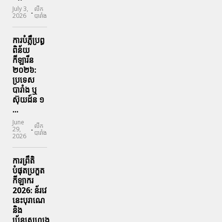
July 3,
លីក
-
2026
បារាំង
ការបំភ្លឺប្រព្ធ​
ពិន័យ​
កីឡារីន​
២០២៦:
ប្រទេស​
បារាំង​ ឬ​
ស៊ុយដ៍ន​ ១
...
June
លីក
-
29,
បារាំង
2026
ការព្រឹតិ
បំផុតប្រកួត
កីឡាករ
2026: ន័រវេ
នេះបុរាណេ
និង
ប្រ័នសេហងេ