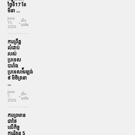
ថ្ងៃទី17 ខែ
មិនា ...
June
លីក
-
15,
បារាំង
2026
ការព្រឹត្ត
លំដាប់
របស់
ប្រទេស
បារាំង
ប្រទេសអ៉ីរឡង់
៩ មិថិត្រនា
...
June
លីក
-
7,
បារាំង
2026
ការព្រមាន
ជាថៃ
លើកិច្ច
ការរិតន 5