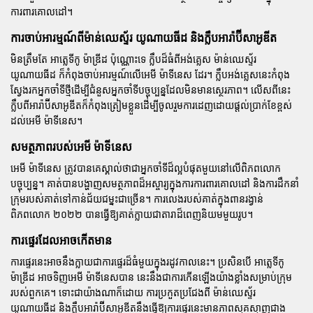
ការពារគោលដៅ។
ការចាប់អារម្មណ៍ពីម៉ាន់ឈេស្ទ័រ យូណាយធីដ និងក្លឹបអារ៉ាប៊ីសាអូឌីត
មិនត្រឹមតែ
អាត្លេទីកូ ម៉ាឌ្រីដ
ប៉ុណ្ណោះទេ ក្លឹបដ៏ធំពីអង់គ្លេស
ម៉ាន់ឈេស្ទ័រ
យូណាយធីដ
ក៏កំពុងចាប់អារម្មណ៍លើអេមី ម៉ាទីនេស ដែរ។ ក្លឹបអង់គ្លេសនេះកំពុង
ស្វែងរកអ្នកចាំទីថ្មីដើម្បីជំនួសអ្នកចាំទីបច្ចុប្បន្នដែលមិនមានស្ថេរភាព។ លើសពីនេះ
ក្លឹបពីអារ៉ាប៊ីសាអូឌីតក៏កំពុងត្រៀមខ្លួនដើម្បីចូលរួមការដេញដោយផ្តល់ប្រាក់ខែខ្ពស់
ដល់អេមី ម៉ាទីនេស។
សមត្ថភាពរបស់អេមី ម៉ាទីនេស
អេមី ម៉ាទីនេស
ត្រូវបានគេស្គាល់ថាជាអ្នកចាំទីដ៏ល្អបំផុតមួយនៅលើពិភពលោក
បច្ចុប្បន្ន។ គាត់បានបង្ហាញសមត្ថភាពដ៏អស្ចារ្យក្នុងការការពារគោលដៅ និងការដឹកនាំ
ក្រុមរបស់គាត់ទៅកាន់ជ័យជម្នះជាច្រើន។ ការលេងរបស់គាត់ក្នុងពានរង្វាន់
ពិភពលោក ២០២២ បានធ្វើឱ្យគាត់ក្លាយជាតារាដ៏ពេញនិយមមួយរូប។
ការផ្ទេរដែលអាចកើតមាន
ការផ្ទេរនេះអាចនឹងក្លាយជាការផ្ទេរដ៏ធំមួយក្នុងរដូវកាលនេះ។ ប្រសិនបើ
អាត្លេទីកូ
ម៉ាឌ្រីដ
អាចទិញអេមី ម៉ាទីនេសបាន នេះនឹងជាការកើនឡើងយ៉ាងខ្លាំងសម្រាប់ក្រុម
របស់ពួកគេ។ ទោះជាយ៉ាងណាក៏ដោយ ការប្រកួតប្រជែងពី
ម៉ាន់ឈេស្ទ័រ
យូណាយធីដ
និងក្លឹបអារ៉ាប៊ីសាអូឌីតនឹងធ្វើឱ្យការផ្ទេរនេះមានភាពស្មុគស្មាញជាង