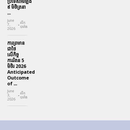
ប្រទេសអ៉ីរឡង់
៩ មិថិត្រនា
...
June
លីក
-
7,
បារាំង
2026
ការព្រមាន
ជាថៃ
លើកិច្ច
ការរិតន 5
មិថិរ 2026
Anticipated
Outcome
of ...
June
លីក
-
3,
បារាំង
2026