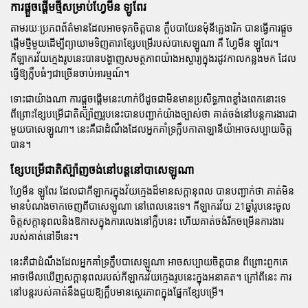
ការផ្តួចផ្តើមថ្មីសម្រាប់ហ្វែមីន ឡូពែរ
តាមរយៈប្រភពព័ត៌មានដែលអាចទុកចិត្តបាន ក្លឹប
បាយែនម៉ុនីគ្លេងារិក
បានធ្វើការផ្តួច
ផ្តើមថ្មីមួយដើម្បីព្យាយាមទិញតារាខ្សែបម្រើរបស់
បាសេឡូណា
គឺ
ហ្វែមីន ឡូពែរ
។
កីឡាករវ័យក្មេងរូបនេះបានបង្ហាញសមត្ថភាពយ៉ាងអស្ចារ្យក្នុងរដូវកាលកន្លងមក ដែល
ធ្វើឱ្យក្លឹបធំៗជាច្រើនចាប់អារម្មណ៍។
ទោះជាយ៉ាងណា ការផ្តួចផ្តើមនេះហាក់បីដូចជាមិនមានប្រសិទ្ធភាពខ្លាំងពេកនោះទេ
ពីព្រោះខ្សែបម្រើជាតិស៊្ប៉ាញរូបនេះបានបញ្ជាក់យ៉ាងច្បាស់ថា គាត់ចង់នៅបន្តការងារជា
មួយ
បាសេឡូណា
។ នេះគឺជាដំណឹងដែលអ្នកគាំទ្រក្លឹបកាតាឡានីយ៉ាអាចសប្បាយចិត្ត
បាន។
ខ្សែបម្រើជាតិស៊្ប៉ាញចង់នៅបន្តនៅបាសេឡូណា
ហ្វែមីន ឡូពែរ
ដែលជាកីឡាករក្នុងវ័យក្មេងដ៏មានសក្តានុពល បានបញ្ជាក់ថា គាត់មិន
មានបំណងចាកចេញពី
បាសេឡូណា
នៅពេលនេះទេ។ កីឡាករវ័យ 21ឆ្នាំរូបនេះចូល
ចិត្តសក្តានុពលនិងឱកាសក្នុងការលេងនៅក្លឹបនេះ ហើយគាត់ចង់រីកចម្រើនការងារ
របស់គាត់នៅទីនេះ។
នេះគឺជាដំណឹងដែលអ្នកគាំទ្រក្លឹប
បាសេឡូណា
អាចសប្បាយចិត្តបាន ពីព្រោះពួកគេ
អាចមើលឃើញសក្តានុពលរបស់កីឡាករវ័យក្មេងរូបនេះក្នុងអនាគត។ ក្រៅពីនេះ ការ
នៅបន្តរបស់គាត់នឹងជួយឱ្យក្លឹបមានស្ថេរភាពក្នុងផ្នែកខ្សែបម្រើ។