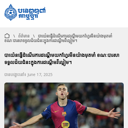
\
ព័ត៌មាន
\
បាយ៉េនធ្វើដំណើរការដណ្តើមយកហ្វែរមីនយ៉ាងមុតមាំ
ខណៈបារសាទទួលជ័យជំនះក្នុងការដណ្តើមវីល្លៀម។
បាយ៉េនធ្វើដំណើរការដណ្តើមយកហ្វែរមីនយ៉ាងមុតមាំ ខណៈបារសា
ទទួលជ័យជំនះក្នុងការដណ្តើមវីល្លៀម។
បានបង្ហោះនៅ៖ June 17, 2025