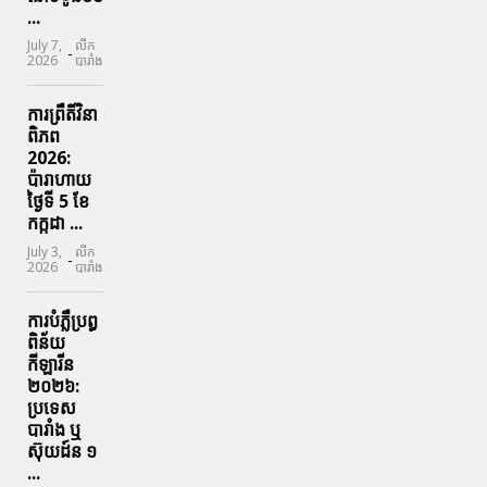
...
July 7,
លីក
-
2026
បារាំង
ការព្រឹតិ៍វិនា
ពិភព
2026:
ប៉ារាហាយ
ថ្ងៃទី 5 ខែ
កក្កដា ...
July 3,
លីក
-
2026
បារាំង
ការបំភ្លឺប្រព្ធ​
ពិន័យ​
កីឡារីន​
២០២៦:
ប្រទេស​
បារាំង​ ឬ​
ស៊ុយដ៍ន​ ១
...