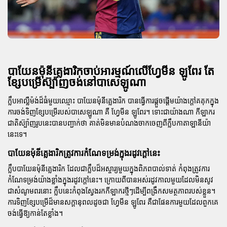
បាយែនម៉ុនីគ្លេងារិកចាប់អារម្មណ៍លើហ្វែមីន ឡូពែរ តែ
ខ្សែបម្រើស៊្ប៉ាញចង់នៅបាសេឡូណា
ក្លឹបអាល្លឺម៉ង់ដ៏ធំមួយឈ្មោះ
បាយែនម៉ុនីគ្លេងារិក
បានធ្វើការផ្តួចផ្តើមយ៉ាងក្តៅគគុកក្នុង
ការចង់ទិញខ្សែបម្រើរបស់
បាសេឡូណា
គឺ
ហ្វែមីន ឡូពែរ
។ ទោះជាយ៉ាងណា កីឡាករ
ជាតិស៊្ប៉ាញរូបនេះបានបញ្ជាក់ថា គាត់មិនមានបំណងចាកចេញពីក្លឹបកាតាឡានីយ៉ា
នេះទេ។
បាយែនម៉ុនីគ្លេងារិកត្រូវការកំណែទម្រង់ក្នុងរដូវក្តៅនេះ
ក្លឹប
បាយែនម៉ុនីគ្លេងារិក
ដែលជាក្លឹបដ៏អស្ចារ្យមួយក្នុងពិភព
បាល់ទាត់
កំពុងត្រូវការ
កំណែទម្រង់យ៉ាងខ្លាំងក្នុងរដូវក្តៅនេះ។ ក្រោយពីបានអស់រដូវកាលមួយដែលមិនសូវ
ជាសំណូមពរនោះ ក្លឹបនេះកំពុងស្វែងរកកីឡាករថ្មីៗដើម្បីពង្រឹកសមត្ថភាពរបស់ខ្លួន។
ការទិញខ្សែបម្រើដ៏មានសក្តានុពលដូចជា
ហ្វែមីន ឡូពែរ
គឺជាផែនការមួយដែលពួកគេ
ចង់ធ្វើឱ្យកាន់តែខ្លាំង។