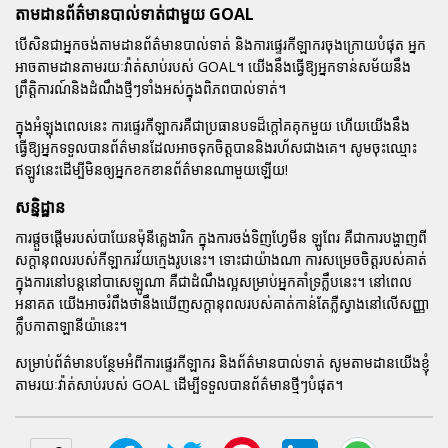
តាមដានព័ត៌មានបាល់ទាត់ជាមួយ GOAL
បើសិនជាអ្នកចង់តាមដានព័ត៌មាន
បាល់ទាត់
និងការផ្ទេរកីឡាករចុងក្រោយបំផុត អ្នក
អាចតាមដានតាមរយៈវ៉ាត់សាប់របស់ GOAL។ យើងនឹងធ្វើឱ្យអ្នកទាន់សម័យនឹង
ព្រឹត្តិការណ៍និងដំណឹងថ្មីៗទាំងអស់ក្នុងពិភព
បាល់ទាត់
។
ក្នុងអំឡុងពេលនេះ ការផ្ទេរកីឡាករគឺជាប្រធានបទដ៏ក្តៅគគុកមួយ ហើយយើងនឹង
ធ្វើឱ្យអ្នកទទួលបានព័ត៌មានដែលអាចទុកចិត្តបាននិងរហ័សជាងគេ។ សូមចុះឈ្មោះ
ឥឡូវនេះដើម្បីមិនឲ្យអ្នកខកខានព័ត៌មានណាមួយឡើយ!
សន្និដ្ឋាន
ការផ្តួចផ្តើមរបស់
បាយែនម៉ុនីគ្លេងារិក
ក្នុងការចង់ទិញ
ហ្វែមីន ឡូពែរ
គឺជាការបង្ហាញពី
សក្តានុពលរបស់កីឡាករវ័យក្មេងរូបនេះ។ ទោះជាយ៉ាងណា ការសម្រេចចិត្តរបស់គាត់
ក្នុងការនៅបន្តនៅ
បាសេឡូណា
គឺជាដំណឹងល្អសម្រាប់អ្នកគាំទ្រក្លឹបនេះ។ នៅពេល
អនាគត យើងអាចរំពឹងថានឹងឃើញសក្តានុពលរបស់គាត់កាន់តែភ្លឺស្វាងនៅលើសញ្ញា
ក្លឹបកាតាឡានីយ៉ានេះ។
សម្រាប់ព័ត៌មានបន្ថែមអំពីការផ្ទេរកីឡាករ និងព័ត៌មាន
បាល់ទាត់
សូមតាមដានយើងខ្ញុំ
តាមរយៈវ៉ាត់សាប់របស់ GOAL ដើម្បីទទួលបានព័ត៌មានថ្មីៗបំផុត។