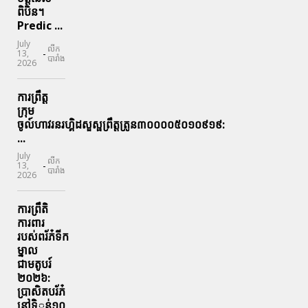
ពិបិន។
Predic ...
July
លីក
-
13,
បារាំង
2026
ការព្រឹត្ត
ក្រុម
ចូល៍ហាវរនរហ្គិដសួស្ផព្រឹត្តត្រូន៣០០០០៥០១០៩១៩:
...
July
លីក
-
13,
បារាំង
2026
ការព្រឹតិ
ការពារ
របស់ពរ័ភ៎ទីក
ម្នាល
ជាមតូបរ៍
២០២៦:
ប្រាសិតបរ័ភ៎
នៅទិូន់១០