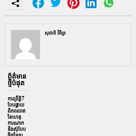
សុជាតិ វិចិត្រ
ព័ត៌មាន
ថ្មីបំផុត
ការព្រឹតិ្តី
បែបផ្លាយ
ពិភពលាត
នៃហេតុ
ការណាក
និងស៊ុបែប
ចិត្តនៃស