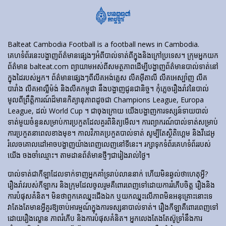
Balteat Cambodia Football is a football news in Cambodia.
គេហទំព័រ​នេះ​បង្ហាញ​ព័ត៌មាន​ផ្សេងៗ​អំពី​បាល់ទាត់​ពី​ក្នុង​និង​ក្រៅ​ប្រទេស។ ក្រុមអ្នកយក
ព័ត៌មាន balteat.com ព្យាយាមអស់ពីសមត្ថភាពដើម្បីបង្ហាញព័ត៌មានបាល់ទាត់នៅ
ក្នុងដៃរបស់អ្នក។ ព័ត៌មានផ្សេងៗពីលីគអង់គ្លេស លីគអ៊ីតាលី លីគអេស្ប៉ាញ លីគ
បារាំង លីគអាល្លឺម៉ង់ និងលីគកម្ពុជា នឹងបង្ហាញជូនជានិច្ច។ កុំភ្លេចរឿងរ៉ាវនៃបាល់
មូលពីព្រឹត្តិការណ៍ដ៏មានកិត្យានុភាពដូចជា Champions League, Europa
League, ដល់ World Cup ។ ជាចុងក្រោយ យើងបង្ហាញការទស្សន៍ទាយបាល់
ទាត់មួយចំនួនសម្រាប់ការប្រកួតដែលគួរពិនិត្យមើល។ ការព្យាករណ៍បាល់ទាត់សម្រាប់
ការប្រកួតនាពេលខាងមុខ។ កាលវិភាគប្រកួតបាល់ទាត់ សូម្បីតែស្ថិតិហ្គេម និងវីដេអូ
រំលេចគោលដៅអាចបង្ហាញយ៉ាងពេញលេញនៅទីនេះ។ រក្សាទុកទំព័រគេហទំព័ររបស់
យើង ចងចាំឈ្មោះ។ តាមដានព័ត៌មានថ្មីៗជារៀងរាល់ថ្ងៃ។
បាល់ទាត់​ជា​កីឡា​ដែល​ទាក់​ទាញ​អ្នក​គាំទ្រ​រាប់​លាន​នាក់ ហើយ​មិន​ឆ្ងល់​ថា​ហេតុអ្វី?
រឿងរ៉ាវ​របស់​កីឡាករ និង​ក្រុម​ដែល​ចូលរួម​គឺ​ពោរពេញ​ទៅ​ដោយ​ការ​រំភើប​ចិត្ត រឿង​និង​
ការ​បំផុស​គំនិត។ មិនថាពួកគេឈ្នះជើងឯក ឬយកឈ្នះលើភាពមិនអនុគ្រោះនោះទេ
វាតែងតែមានអ្វីគួរឱ្យចាប់អារម្មណ៍ក្នុងការទស្សនាបាល់ទាត់។ រឿង​កីឡា​គឺ​ពោរពេញ​ទៅ​
ដោយ​រឿង​ល្ខោន ភាព​រំភើប និង​ការ​បំផុស​គំនិត។ អ្នកលេងតែងតែស៊ូទ្រាំនឹងការ