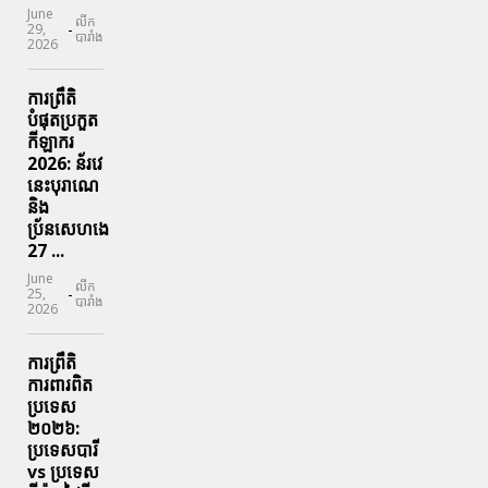
June
លីក
-
29,
បារាំង
2026
ការព្រឹតិ
បំផុតប្រកួត
កីឡាករ
2026: ន័រវេ
នេះបុរាណេ
និង
ប្រ័នសេហងេ
27 ...
June
លីក
-
25,
បារាំង
2026
ការព្រឹតិ
ការពារ​ពិត
ប្រទេស
២០២៦:
ប្រទេសបារី
vs ប្រទេស