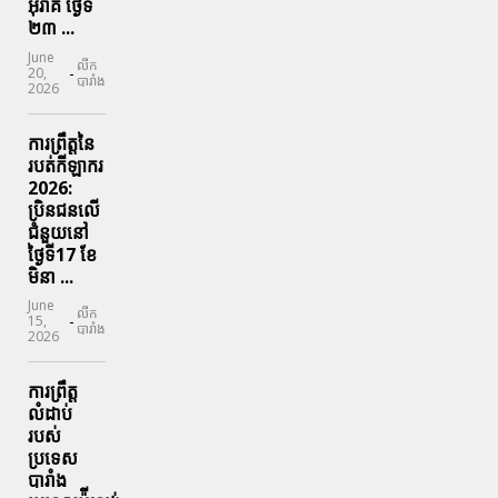
អ៊ីរ៉ាគ ថ្ងៃទី​
២៣ ...
June
លីក
-
20,
បារាំង
2026
ការព្រឹត្តនៃ
របត់កីឡាករ
2026:
ប្រិនជនលើ
ជំនួយនៅ
ថ្ងៃទី17 ខែ
មិនា ...
June
លីក
-
15,
បារាំង
2026
ការព្រឹត្ត
លំដាប់
របស់
ប្រទេស
បារាំង