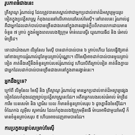
រូបភាពធំជាងនេះ
គ្រីស្ទាណូ រ៉ូណាល់ដូ
ដែលត្រូវបានគេស្គាល់ថាជាអ្នកប្រដាល់ទាត់ដ៏អស្ចារ្យមួយរូប
ទៀតក្នុងប្រវត្តិសាស្ត្រ កំពុងឈរនៅលើគោលដៅរបស់មែស៊ី។ នៅពេលនេះ រ៉ូណាល់ដូ
គឺជាអ្នកដែលដាក់បាល់បានច្រើនជាងគេនៅក្នុងពានរង្វាន់ក្លឹបពិភពលោកដោយមាន
ចំនួន ៧ គ្រាប់ ក្នុងអំឡុងពេលលេងឱ្យក្រុម
ម៉ាន់ឈេស្ទើរ យូណាយធីដ
និង
រ៉េអាល់
ម៉ាឌ្រីដ
។
ទោះជាយ៉ាងណា
លីអូនែល មែស៊ី
បានដាក់បាល់បាន ៦ គ្រាប់ហើយ ដែលធ្វើឱ្យគាត់
នៅខាងក្រោយរ៉ូណាល់ដូតែមួយគ្រាប់ប៉ុណ្ណោះ។ បើមែស៊ីអាចដាក់បាល់បានមួយគ្រាប់
ទៀត គាត់នឹងស្មើនឹងចំនួនគ្រាប់របស់រ៉ូណាល់ដូ ហើយបើពីរគ្រាប់ទៀត គាត់នឹងក្លាយ
ជាអ្នកដែលដាក់បាល់បានច្រើនជាងគេនៅក្នុងពានរង្វាន់នេះ។
អ្នកដឹងឬទេ?
ក្រៅពី
លីអូនែល មែស៊ី
និង
គ្រីស្ទាណូ រ៉ូណាល់ដូ
មានអ្នកប្រដាល់ទាត់ដ៏អស្ចារ្យផ្សេង
ទៀតដែលកំពុងដេញច្បាប់ប្រវត្តិសាស្ត្រនេះដែរ។ អតីតអ្នកលេងរបស់រ៉េអាល់ ម៉ាឌ្រីដ
ការីម បេនសេម៉ា
និង
ហ្គារិស បេល
ក៏មានចំនួនគ្រាប់សរុប ៦ ដូចគ្នានឹងមែស៊ីដែរ។
ចំណែកឯ
លូអ៊ីស សូអារ៉េស
ដែលកំពុងលេងឱ្យក្រុមអ៊ីនធើ ម៉ាយអាមីជាមួយមែស៊ី ក៏
មានចំនួនគ្រាប់សរុប ៥ ហើយអាចដេញតាមបានដែរ។
ការប្រកួតបន្ទាប់សម្រាប់មែស៊ី