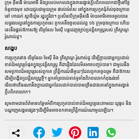
ក្រុម
អ៊ីនធើ ម៉ាយអាមី
នឹងត្រលប់មកលេងក្នុងពានរង្វាន់ក្លឹបពិភពលោកជាថ្មីនៅថ្ងៃ
ច័ន្ទខាងមុខ ដោយជួបជាមួយក្រុម
ផាល់ម៉េរ៉ាស
នៅក្នុងការប្រកួតជុំគំរប់ចុងក្រោយ
នៅ
ហាដរក់ ស្តាឌីយ៉ូម
រដ្ឋហ្វ្លរីដា។ ប្រសិនបើក្រុមអ៊ីនធើ ម៉ាយអាមីអាចទទួលបាន
លទ្ធផលល្អនៅក្នុងការប្រកួតនេះ ពួកគេនឹងចូលដល់វគ្គ ១៦ ក្រុមចុងក្រោយ ហើយ
នេះនឹងផ្តល់ឱកាសឱ្យ
លីអូនែល មែស៊ី
បន្តដេញច្បាប់ប្រវត្តិសាស្ត្ររបស់
គ្រីស្ទាណូ
រ៉ូណាល់ដូ
។
សង្ខេប
ការប្រកួតរវាង
លីអូនែល មែស៊ី
និង
គ្រីស្ទាណូ រ៉ូណាល់ដូ
ដើម្បីក្លាយជាអ្នកប្រដាល់
ទាត់ដ៏អស្ចារ្យបំផុតក្នុងប្រវត្តិសាស្ត្រ គឺជារឿងដែលមិនអាចបញ្ចប់បាន។ ជាមួយនឹង
សមត្ថភាពដ៏អស្ចារ្យរបស់ពួកគេ ព្រឹត្តិការណ៍នីមួយៗដែលពួកគេចូលរួម គឺជាឱកាស
ដើម្បីបង្កើតប្រវត្តិសាស្ត្រថ្មី។ អ្នកគាំទ្របាល់ទាត់ទូទាំងពិភពលោកកំពុងរង់ចាំ
មើលថាតើនរណានឹងក្លាយជាអ្នកដែលដាក់បាល់បានច្រើនជាងគេនៅក្នុងពានរង្វាន់
ក្លឹបពិភពលោក។
សូមតាមដានព័ត៌មានបន្ថែមអំពីការប្រកួតបាល់ទាត់ដ៏អស្ចារ្យនេះតាមរយៈយូធូប និង
បណ្តាញសង្គមផ្សេងៗដើម្បីមិនអាចខកខានព្រឹត្តិការណ៍ណាមួយឡើយ។