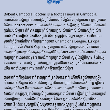
Balteat Cambodia Football is a football news in Cambodia.
គេហទំព័រ​នេះ​បង្ហាញ​ព័ត៌មាន​ផ្សេងៗ​អំពី​បាល់ទាត់​ពី​ក្នុង​និង​ក្រៅ​ប្រទេស។ ក្រុមអ្នកយក
ព័ត៌មាន balteat.com ព្យាយាមអស់ពីសមត្ថភាពដើម្បីបង្ហាញព័ត៌មានបាល់ទាត់នៅ
ក្នុងដៃរបស់អ្នក។ ព័ត៌មានផ្សេងៗពីលីគអង់គ្លេស លីគអ៊ីតាលី លីគអេស្ប៉ាញ លីគ
បារាំង លីគអាល្លឺម៉ង់ និងលីគកម្ពុជា នឹងបង្ហាញជូនជានិច្ច។ កុំភ្លេចរឿងរ៉ាវនៃបាល់
មូលពីព្រឹត្តិការណ៍ដ៏មានកិត្យានុភាពដូចជា Champions League, Europa
League, ដល់ World Cup ។ ជាចុងក្រោយ យើងបង្ហាញការទស្សន៍ទាយបាល់
ទាត់មួយចំនួនសម្រាប់ការប្រកួតដែលគួរពិនិត្យមើល។ ការព្យាករណ៍បាល់ទាត់សម្រាប់
ការប្រកួតនាពេលខាងមុខ។ កាលវិភាគប្រកួតបាល់ទាត់ សូម្បីតែស្ថិតិហ្គេម និងវីដេអូ
រំលេចគោលដៅអាចបង្ហាញយ៉ាងពេញលេញនៅទីនេះ។ រក្សាទុកទំព័រគេហទំព័ររបស់
យើង ចងចាំឈ្មោះ។ តាមដានព័ត៌មានថ្មីៗជារៀងរាល់ថ្ងៃ។
បាល់ទាត់​ជា​កីឡា​ដែល​ទាក់​ទាញ​អ្នក​គាំទ្រ​រាប់​លាន​នាក់ ហើយ​មិន​ឆ្ងល់​ថា​ហេតុអ្វី?
រឿងរ៉ាវ​របស់​កីឡាករ និង​ក្រុម​ដែល​ចូលរួម​គឺ​ពោរពេញ​ទៅ​ដោយ​ការ​រំភើប​ចិត្ត រឿង​និង​
ការ​បំផុស​គំនិត។ មិនថាពួកគេឈ្នះជើងឯក ឬយកឈ្នះលើភាពមិនអនុគ្រោះនោះទេ
វាតែងតែមានអ្វីគួរឱ្យចាប់អារម្មណ៍ក្នុងការទស្សនាបាល់ទាត់។ រឿង​កីឡា​គឺ​ពោរពេញ​ទៅ​
ដោយ​រឿង​ល្ខោន ភាព​រំភើប និង​ការ​បំផុស​គំនិត។ អ្នកលេងតែងតែស៊ូទ្រាំនឹងការ
លំបាក និងជំនះឧបសគ្គដើម្បីសម្រេចបាននូវភាពអស្ចារ្យ។ រឿងរ៉ាវនៃភាពក្លាហាន
ភាពធន់ និងការតាំងចិត្តរបស់ពួកគេ គឺជារឿងដែលបំផុសគំនិតបំផុតក្នុងវិស័យ