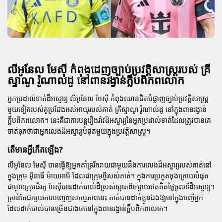
លីអូនែល មែស៊ី កំពុងដេញច្បាប់ប្រវត្តិសាស្ត្ររបស់ គ្រី
ស្ទាណូ រ៉ូណាល់ដូ នៅពានរង្វាន់ក្លឹបពិភពលោក
អ្នកប្រដាល់ទាត់ដ៏អស្ចារ្យ
លីអូនែល មែស៊ី
កំពុងឈានជិតបំផ្លាញច្បាប់ប្រវត្តិសាស្ត្រ
មួយទៀតរបស់គូប្រជែងអស់អាយុរបស់គាត់
គ្រីស្ទាណូ រ៉ូណាល់ដូ
នៅក្នុងពានរង្វាន់
ក្លឹបពិភពលោក។ នេះគឺជាការបន្តរឿងរ៉ាវដ៏អស្ចារ្យនៃអ្នកប្រដាល់ទាត់ដែលត្រូវបានគេ
ចាត់ទុកថាជាអ្នកលេងដ៏អស្ចារ្យបំផុតមួយក្នុងប្រវត្តិសាស្ត្រ។
តើមានអ្វីកើតឡើង?
លីអូនែល មែស៊ី
បានធ្វើឱ្យអ្នកគាំទ្ររីករាយជាមួយនឹងការលេងដ៏អស្ចារ្យរបស់គាត់នៅ
ក្នុងក្រុម
អ៊ីនធើ ម៉ាយអាមី
ដែលជាក្រុមថ្មីរបស់គាត់។ ក្នុងការប្រកួតចុងក្រោយបំផុត
ជាមួយក្រុមផ័រតូ មែស៊ីបានដាក់បាល់ដ៏ស្រស់ស្អាតពីចម្ងាយឥតគិតថ្លៃចូលទីដ៏អស្ចារ្យ។
គ្រាន់តែជាមួយការបញ្ចេញសកម្មភាពនេះ គាត់បានដាក់ខ្លួនឯងឱ្យនៅក្នុងបញ្ជីអ្នក
ដែលដាក់បាល់បានច្រើនជាងគេនៅក្នុងពានរង្វាន់ក្លឹបពិភពលោក។