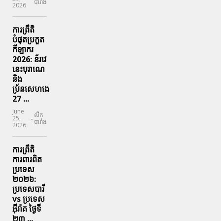
បារាំង
2026
ការព្រឹតិ
បំផុតប្រកួត
កីឡាករ
2026: ន័រវេ
នេះបុរាណេ
និង
ប្រ័នសេហងេ
27 ...
June
លីក
-
25,
បារាំង
2026
ការព្រឹតិ
ការពារ​ពិត
ប្រទេស
២០២៦:
ប្រទេសបារី
vs ប្រទេស
អ៊ីរ៉ាគ ថ្ងៃទី​
២៣ ...