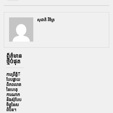
សុជាតិ វិចិត្រ
ព័ត៌មាន
ថ្មីបំផុត
ការព្រឹតិ្តី
បែបផ្លាយ
ពិភពលាត
នៃហេតុ
ការណាក
និងស៊ុបែប
ចិត្តនៃស
ពិបិន។