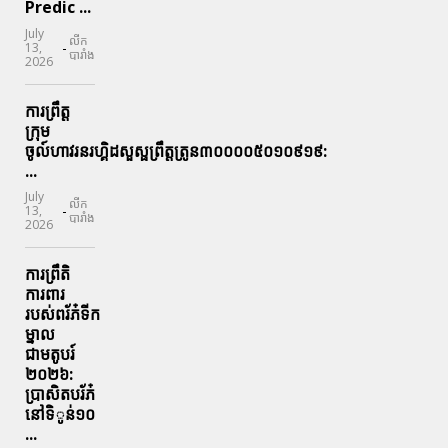
Predic ...
July
លីក
-
13,
បារាំង
2026
ការព្រឹត្ត
ក្រុម
ចូល៍ហាវរនរហ្គិដសួស្ផព្រឹត្តត្រូន៣០០០០៥០១០៩១៩:
...
July
លីក
-
13,
បារាំង
2026
ការព្រឹតិ
ការពារ
របស់ពរ័ភ៎ទីក
ម្នាល
ជាមតូបរ៍
២០២៦:
ប្រាសិតបរ័ភ៎
នៅទិូន់១០
...