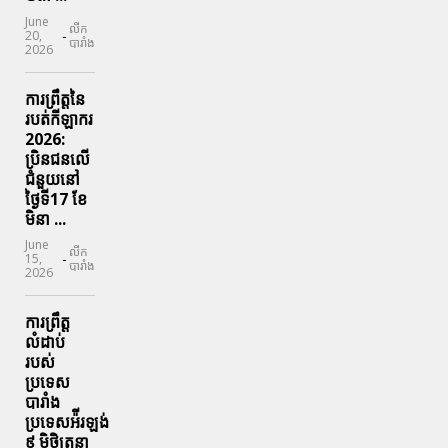
June
លីក
-
20,
បារាំង
2026
ការព្រឹត្តនៃ
របត់កីឡាករ
2026:
ប្រិនជនលើ
ជំនួយនៅ
ថ្ងៃទី17 ខែ
មិនា ...
June
លីក
-
15,
បារាំង
2026
ការព្រឹត្ត
លំដាប់
របស់
ប្រទេស
បារាំង
ប្រទេសអ៉ីរឡង់
៩ មិថិត្រនា