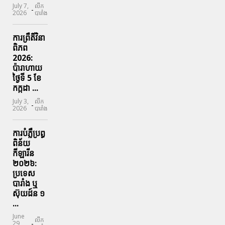
July 7,
លីក
-
2026
បារាំង
ការព្រឹតិ៍វិនា
ពិភព
2026:
ប៉ារាហាយ
ថ្ងៃទី 5 ខែ
កក្កដា ...
July 3,
លីក
-
2026
បារាំង
ការបំភ្លឺប្រព្ធ​
ពិន័យ​
កីឡារីន​
២០២៦:
ប្រទេស​
បារាំង​ ឬ​
ស៊ុយដ៍ន​ ១
...
June
លីក
-
29,