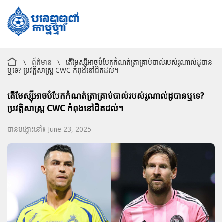
\
ព័ត៌មាន
\
តើ​មែស្ស៊ី​អាច​បំបែក​កំណត់ត្រា​គ្រាប់បាល់​របស់​រូណាល់ដូ​បាន​
ឬទេ? ប្រវត្តិសាស្ត្រ​ CWC កំពុង​នៅ​ជិត​ដល់។
តើ​មែស្ស៊ី​អាច​បំបែក​កំណត់ត្រា​គ្រាប់បាល់​របស់​រូណាល់ដូ​បាន​ឬទេ?
ប្រវត្តិសាស្ត្រ​ CWC កំពុង​នៅ​ជិត​ដល់។
បានបង្ហោះនៅ៖ June 23, 2025