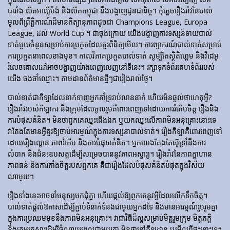
បារាំង លីគអាល្លឺម៉ង់ និងលីគកម្ពុជា នឹងបង្ហាញជូនជានិច្ច។ កុំភ្លេចរឿងរ៉ាវនៃបាល់
មូលពីព្រឹត្តិការណ៍ដ៏មានកិត្យានុភាពដូចជា Champions League, Europa
League, ដល់ World Cup ។ ជាចុងក្រោយ យើងបង្ហាញការទស្សន៍ទាយបាល់
ទាត់មួយចំនួនសម្រាប់ការប្រកួតដែលគួរពិនិត្យមើល។ ការព្យាករណ៍បាល់ទាត់សម្រាប់
ការប្រកួតនាពេលខាងមុខ។ កាលវិភាគប្រកួតបាល់ទាត់ សូម្បីតែស្ថិតិហ្គេម និងវីដេអូ
រំលេចគោលដៅអាចបង្ហាញយ៉ាងពេញលេញនៅទីនេះ។ រក្សាទុកទំព័រគេហទំព័ររបស់
យើង ចងចាំឈ្មោះ។ តាមដានព័ត៌មានថ្មីៗជារៀងរាល់ថ្ងៃ។
បាល់ទាត់​ជា​កីឡា​ដែល​ទាក់​ទាញ​អ្នក​គាំទ្រ​រាប់​លាន​នាក់ ហើយ​មិន​ឆ្ងល់​ថា​ហេតុអ្វី?
រឿងរ៉ាវ​របស់​កីឡាករ និង​ក្រុម​ដែល​ចូលរួម​គឺ​ពោរពេញ​ទៅ​ដោយ​ការ​រំភើប​ចិត្ត រឿង​និង​
ការ​បំផុស​គំនិត។ មិនថាពួកគេឈ្នះជើងឯក ឬយកឈ្នះលើភាពមិនអនុគ្រោះនោះទេ
វាតែងតែមានអ្វីគួរឱ្យចាប់អារម្មណ៍ក្នុងការទស្សនាបាល់ទាត់។ រឿង​កីឡា​គឺ​ពោរពេញ​ទៅ​
ដោយ​រឿង​ល្ខោន ភាព​រំភើប និង​ការ​បំផុស​គំនិត។ អ្នកលេងតែងតែស៊ូទ្រាំនឹងការ
លំបាក និងជំនះឧបសគ្គដើម្បីសម្រេចបាននូវភាពអស្ចារ្យ។ រឿងរ៉ាវនៃភាពក្លាហាន
ភាពធន់ និងការតាំងចិត្តរបស់ពួកគេ គឺជារឿងដែលបំផុសគំនិតបំផុតក្នុងវិស័យ
ណាមួយ។
រឿងទាំងនេះអាចនាំមនុស្សមកជុំគ្នា ហើយផ្តល់ឱ្យពួកគេនូវអ្វីដែលលើកទឹកចិត្ត។
បាល់ទាត់ផ្តល់ឱកាសដើម្បីភ្ជាប់ទំនាក់ទំនងជាមួយអ្នកដទៃ និងមានអារម្មណ៍រួបរួមគ្នា
ក្នុងការប្រឈមមុខនឹងភាពមិនអនុគ្រោះ។ វាជាវិធីដ៏ល្អសម្រាប់មិត្តរួមក្រុម មិត្តភក្តិ
និងក្រុមគ្រួសារដើម្បីចំណាយពេលជាមួយគ្នា មិនថានៅកីឡដ្ឋាន ឬមើលពីផ្ទះនោះទេ។