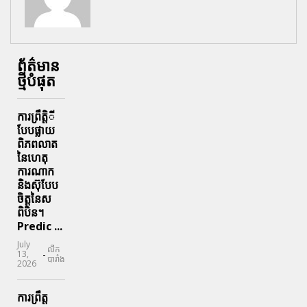
ព័ត៌មាន
ថ្មីបំផុត
ការព្រឹតិ្តី
បែបផ្លាយ
ពិភពលាត
នៃហេតុ
ការណាក
និងស៊ុបែប
ចិត្តនៃស
ពិបិន។
Predic ...
July
លីក
-
13,
បារាំង
2026
ការព្រឹត្ត