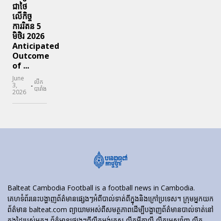
ជាថៃ
លើកិច្ច
ការរិតន 5
មិថិរ 2026
Anticipated
Outcome
of ...
June
លីក
-
3,
បារាំង
2026
Balteat Cambodia Football is a football news in Cambodia.
គេហទំព័រ​នេះ​បង្ហាញ​ព័ត៌មាន​ផ្សេងៗ​អំពី​បាល់ទាត់​ពី​ក្នុង​និង​ក្រៅ​ប្រទេស។ ក្រុមអ្នកយក
ព័ត៌មាន balteat.com ព្យាយាមអស់ពីសមត្ថភាពដើម្បីបង្ហាញព័ត៌មានបាល់ទាត់នៅ
ក្នុងដៃរបស់អ្នក។ ព័ត៌មានផ្សេងៗពីលីគអង់គ្លេស លីគអ៊ីតាលី លីគអេស្ប៉ាញ លីគ