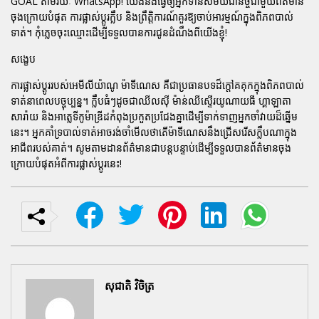
GOAL តាមរយៈ WhatsApp! យើងនឹងធ្វើឲ្យអ្នកទាន់សម័យជានិច្ចជាមួយព័ត៌មាន
ចុងក្រោយបំផុត ការផ្លាស់ប្តូរក្លឹប និងព្រឹត្តិការណ៍គួរឱ្យចាប់អារម្មណ៍ក្នុងពិភពបាល់
ទាត់។ កុំភ្លេចចុះឈ្មោះដើម្បីទទួលបានការជូនដំណឹងពីយើងខ្ញុំ!
សង្ខេប
ការផ្លាស់ប្តូររបស់អេមីលីយ៉ាណូ ម៉ាទីណេស គឺជាប្រធានបទដ៏ក្តៅគគុកក្នុងពិភពបាល់
ទាត់នាពេលបច្ចុប្បន្ន។ ក្លឹបធំៗដូចជាឈីលស៊ី ម៉ាន់ឈីស្ទើរយូណាយធី ហ្គាឡាតា
សារ៉ាយ និងអាត្លេទីកូម៉ាឌ្រីដកំពុងប្រកួតប្រជែងគ្នាដើម្បីទាក់ទាញអ្នកចាំវាយដ៏ឆ្នើម
នេះ។ អ្នកគាំទ្របាល់ទាត់អាចរង់ចាំមើលថាតើម៉ាទីណេសនឹងជ្រើសរើសក្លឹបណាក្នុង
អាជីពរបស់គាត់។ សូមតាមដានព័ត៌មានជាបន្តបន្ទាប់ដើម្បីទទួលបានព័ត៌មានចុង
ក្រោយបំផុតអំពីការផ្លាស់ប្តូរនេះ!
សុជាតិ វិចិត្រ