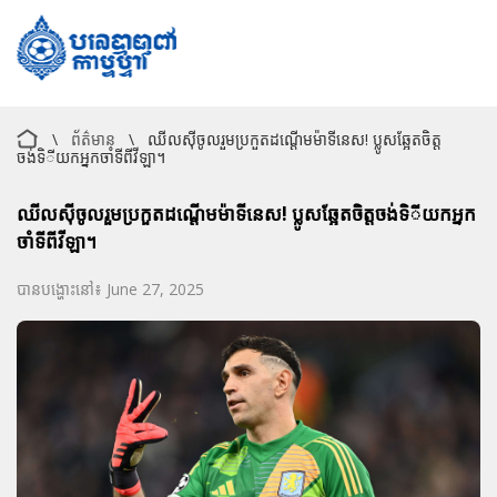
\
ព័ត៌មាន
\
ឈីលស៊ីចូលរួមប្រកួតដណ្ដើមម៉ាទីនេស! ប្លូសឆ្អែតចិត្ត
ចង់ទិីយកអ្នកចាំទីពីវីឡា។
ឈីលស៊ីចូលរួមប្រកួតដណ្ដើមម៉ាទីនេស! ប្លូសឆ្អែតចិត្តចង់ទិីយកអ្នក
ចាំទីពីវីឡា។
បានបង្ហោះនៅ៖ June 27, 2025