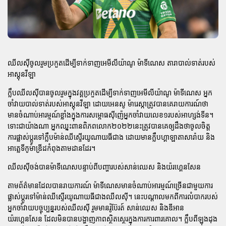
ឈីលស៊ីចូលរួមប្រកួតដើម្បីទាក់ទាញអេមីលីយ៉ាណូ ម៉ាទីណេស តារាបាល់ទាត់របស់
អាស្តុនវីឡា
ក្លឹបឈីលស៊ីបានចូលរួមក្នុងវគ្គប្រកួតដើម្បីទាក់ទាញអេមីលីយ៉ាណូ ម៉ាទីណេស អ្នក
ចាំវាយបាល់ទាត់របស់អាស្តុនវីឡា ដោយអេនសូ ម៉ារេស្កាត្រូវបានគេរាយការណ៍ថា
មានចំណាប់អារម្មណ៍ខ្លាំងក្នុងការសម្ពោធស៊ីញ៉េអ្នកចាំវាយលេខ១របស់អាហ្សង់ទីន។
ទោះជាយ៉ាងណា អ្នកឈ្នះពានពិភពលោក២០២២នេះត្រូវបានគេឲ្យដឹងថាចូលចិត្ត
ការផ្លាស់ប្តូរទៅក្លឹបម៉ាន់ឈីស្ទើរយូណាយធីជាង ដោយមានក្លឹបហ្គាឡាតាសារ៉ាយ និង
អាត្លេទីកូម៉ាឌ្រីដកំពុងតាមដានដែរ។
ឈីលស៊ីចង់បានម៉ាទីណេសបន្ទាប់ពីបញ្ហារបស់សាន់ឈេស និងយ៉រហ្គេនសែន
តាមព័ត៌មានដែលបានរាយការណ៍ ម៉ាទីណេសមានចំណាប់អារម្មណ៍ច្រើនជាមួយការ
ផ្លាស់ប្តូរទៅម៉ាន់ឈីស្ទើរយូណាយធីជាងឈីលស៊ី។ នេះបណ្តាលមកពីការលំបាករបស់
អ្នកចាំវាយបច្ចុប្បន្នរបស់ឈីលស៊ី រួមមានរ៉ូប៊ែរត៍ សាន់ឈេស និងឌីអាន
យ៉រហ្គេនសែន ដែលមិនបានបង្ហាញភាពស្ថិតស្ថេរក្នុងការការពារគោល។ ក្លឹបពីឡុងដុង