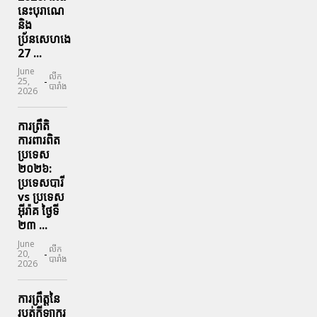
នេះបុរាណេ
និង
ប្រ័នសេហងេ
27 ...
June
លីក
-
25,
បារាំង
2026
ការព្រឹតិ
ការពារ​ពិត
ប្រទេស
២០២៦:
ប្រទេសបារី
vs ប្រទេស
អ៊ីរ៉ាគ ថ្ងៃទី​
២៣ ...
June
លីក
-
20,
បារាំង
2026
ការព្រឹត្តនៃ
របត់កីឡាករ