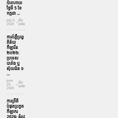
ប៉ារាហាយ
ថ្ងៃទី 5 ខែ
កក្កដា ...
July 3,
លីក
-
2026
បារាំង
ការបំភ្លឺប្រព្ធ​
ពិន័យ​
កីឡារីន​
២០២៦:
ប្រទេស​
បារាំង​ ឬ​
ស៊ុយដ៍ន​ ១
...
June
លីក
-
29,
បារាំង
2026
ការព្រឹតិ
បំផុតប្រកួត
កីឡាករ
2026: ន័រវេ