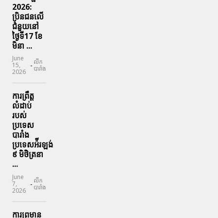
2026:
ប្រិនជនលើ
ជំនួយនៅ
ថ្ងៃទី17 ខែ
មិនា ...
June
លីក
-
15,
បារាំង
2026
ការព្រឹត្ត
លំដាប់
របស់
ប្រទេស
បារាំង
ប្រទេសអ៉ីរឡង់
៩ មិថិត្រនា
...
June
លីក
-
7,
បារាំង
2026
ការព្រមាន