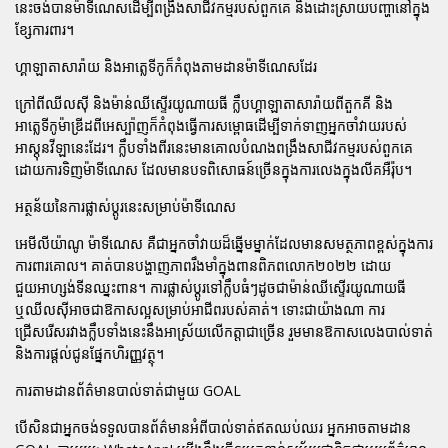
នេះចង់បានម៉ាទីណេសដើម្បីពង្រឹងសាជីវកម្មរបស់ពួកគេ និងដោះស្រាយបញ្ហានៅក្នុង
ខ្សែការពារ។
ហ្គាឡាតាសារ៉ាយ និងអាត្លេទីកូក៏កំពុងតាមដានម៉ាទីណេសដែរ
ក្រៅពីឈីលស៊ី និងម៉ាន់ឈីស្ទើរយូណាយធី ក្លឹបហ្គាឡាតាសារ៉ាយពីតួកគី និង
អាត្លេទីកូម៉ាឌ្រីដពីអេស្ប៉ាញក៏កំពុងធ្វើការសម្ពោធដើម្បីទាក់ទាញអ្នកចាំវាយរបស់
អាស្តុនវីឡានេះដែរ។ ក្លឹបទាំងពីរនេះមានគោលបំណងពង្រឹងសាជីវកម្មរបស់ពួកគេ
ដោយការទិញម៉ាទីណេស ដែលមានបទពិសោធន៍ច្រើនក្នុងការលេងក្នុងលីគអឺរ៉ុប។
អត្ថន័យនៃការផ្លាស់ប្តូរនេះសម្រាប់ម៉ាទីណេស
អេមីលីយ៉ាណូ ម៉ាទីណេស គឺជាអ្នកចាំវាយដ៏ឆ្នើមម្នាក់ដែលមានសមត្ថភាពខ្ពស់ក្នុងការ
ការពារគោល។ គាត់បានបង្ហាញភាពរឹងមាំក្នុងពានពិភពលោក២០២២ ដោយ
ជួយអាហ្សង់ទីនឈ្នះពាន។ ការផ្លាស់ប្តូរទៅក្លឹបធំៗដូចជាម៉ាន់ឈីស្ទើរយូណាយធី
ឬឈីលស៊ីអាចជាឱកាសល្អសម្រាប់អាជីពរបស់គាត់។ ទោះជាយ៉ាងណា ការ
ជ្រើសរើសរវាងក្លឹបទាំងនេះនឹងអាស្រ័យលើកត្តាជាច្រើន រួមមានឱកាសលេងបាល់ទាត់
និងការផ្តល់ជូនផ្នែកហិរញ្ញវត្ថុ។
ការតាមដានព័ត៌មានបាល់ទាត់ជាមួយ GOAL
បើសិនជាអ្នកចង់ទទួលបានព័ត៌មានអំពីបាល់ទាត់ឥតឈប់ឈរ អ្នកអាចតាមដាន