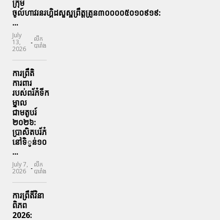
ក្រុម
ចូល៍ហាវរនរហ្គិដសួស្ផព្រឹត្តត្រូន៣០០០០៥០១០៩១៩:
...
July
លីក
-
13,
បារាំង
2026
ការព្រឹតិ
ការពារ
របស់ពរ័ភ៎ទីក
ម្នាល
ជាមតូបរ៍
២០២៦:
ប្រាសិតបរ័ភ៎
នៅទិូន់១០
...
July 7,
លីក
-
2026
បារាំង
ការព្រឹតិ៍វិនា
ពិភព
2026: