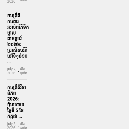
2026
ការព្រឹតិ
ការពារ
របស់ពរ័ភ៎ទីក
ម្នាល
ជាមតូបរ៍
២០២៦:
ប្រាសិតបរ័ភ៎
នៅទិូន់១០
...
July 7,
លីក
-
2026
បារាំង
ការព្រឹតិ៍វិនា
ពិភព
2026:
ប៉ារាហាយ
ថ្ងៃទី 5 ខែ
កក្កដា ...
July 3,
លីក
-
2026
បារាំង