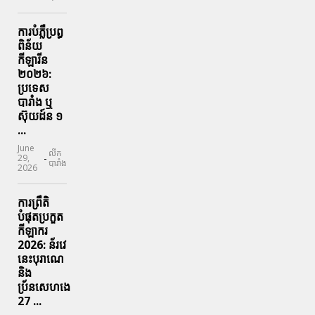
ការបំភ្លឺប្រព្ធ​
ពិន័យ​
កីឡារីន​
២០២៦:
ប្រទេស​
បារាំង​ ឬ​
ស៊ុយដ៍ន​ ១
...
June
លីក
-
29,
បារាំង
2026
ការព្រឹតិ
បំផុតប្រកួត
កីឡាករ
2026: ន័រវេ
នេះបុរាណេ
និង
ប្រ័នសេហងេ
27 ...