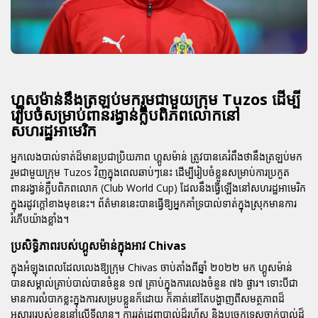
ហ្គូសម៉ាន់នឹងត្រឡប់មករួមជាមួយក្រុម Tuzos ដើម្បី
រៀបចំសម្រាប់ពានរង្វាន់ក្លឹបពិភពលោកនៅ
សហរដ្ឋអាមេរិក
អ្នកលេងបាល់ទាត់ដ៏មានប្រជាប្រិយភាព ហ្គូសម៉ាន់ ត្រូវបានគេរំពឹងថានឹងត្រឡប់មក
រួមជាមួយក្រុម Tuzos វិញក្នុងពេលឆាប់ៗនេះ ដើម្បីរៀបចំខ្លួនសម្រាប់ការប្រកួត
ពានរង្វាន់ក្លឹបពិភពលោក (Club World Cup) ដែលនឹងធ្វើឡើងនៅសហរដ្ឋអាមេរិក
ក្នុងរដូវក្តៅខាងមុខនេះ។ ព័ត៌មាននេះបានធ្វើឱ្យអ្នកគាំទ្របាល់ទាត់ក្នុងស្រុកមានការ
រំភើបយ៉ាងខ្លាំង។
ប្រសិទ្ធិភាពរបស់ហ្គូសម៉ាន់ក្នុងអាវ Chivas
ក្នុងអំឡុងពេលដែលលេងឱ្យក្រុម Chivas ចាប់តាំងពីឆ្នាំ ២០២២ មក ហ្គូសម៉ាន់
បានសម្គាល់គ្រាប់បាល់បានចំនួន ១៧ គ្រាប់ក្នុងការលេងចំនួន ៧៦ ផ្ងារ។ ទោះបីជា
មានការលំបាកខ្លះក្នុងការសម្របខ្លួនក៏ដោយ ក៏គាត់នៅតែបង្ហាញពីសមត្ថភាពដ៏
អស្ចារ្យរបស់ខ្លួននៅលើទីលាន។ ការរត់ដេញបាល់ដ៏រហ័ស និងបច្ចេកទេសចាក់បាល់ដ៏