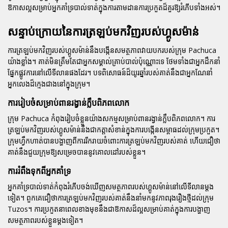
ឱកាសល្អសម្រាប់អ្នកគាំទ្របាល់ទាត់ក្នុងការតាមដានការប្រកួតដ៏គួរឱ្យរំភើបទាំងអស់។
សន្ទាប់ក្រោយនៃការត្រឡប់មកវិញរបស់ហ្គូសម៉ាន់
ការត្រឡប់មកវិញរបស់ហ្គូសម៉ាន់នឹងបង្កើនសមត្ថភាពវាយបករបស់ក្រុម Pachuca
យ៉ាងខ្លាំង។ គាត់មិនត្រឹមតែជាអ្នកសម្គាល់គ្រាប់បាល់ប៉ុណ្ណោះទេ ថែមទាំងជាអ្នកដឹកនាំ
ផ្នែកផ្លូវការនៅលើទីលានផងដែរ។ បទពិសោធន៍ដ៏យូរឆ្នាំរបស់គាត់នឹងជាអ្នកណែនាំ
អ្នកលេងដ៏ក្មេងជាងនៅក្នុងក្រុម។
ការរៀបចំសម្រាប់ពានរង្វាន់ក្លឹបពិភពលោក
ក្រុម Pachuca កំពុងរៀបចំខ្លួនយ៉ាងសកម្មសម្រាប់ពានរង្វាន់ក្លឹបពិភពលោក។ ការ
ត្រឡប់មកវិញរបស់ហ្គូសម៉ាន់នឹងជាកត្តាសំខាន់ក្នុងការបង្កើនសម្ពាធដល់ក្រុមប្រកួត។
ក្រុមហ្វឹកហាត់បានបង្ហាញពីការរីករាយចំពោះការត្រឡប់មកវិញរបស់គាត់ ហើយជឿថា
គាត់នឹងជួយក្រុមឱ្យសម្រេចបាននូវគោលដៅរបស់ខ្លួន។
ការរំពឹងទុកពីអ្នកគាំទ្រ
អ្នកគាំទ្របាល់ទាត់កំពុងរំភើបចង់ឃើញសមត្ថភាពរបស់ហ្គូសម៉ាន់នៅលើទីលានម្តង
ទៀត។ ពួកគេជឿថាការត្រឡប់មកវិញរបស់គាត់នឹងនាំមកនូវភាពរុងរឿងថ្មីដល់ក្រុម
Tuzos។ ការប្រកួតនាពេលខាងមុខនឹងជាឱកាសដ៏ល្អសម្រាប់គាត់ក្នុងការបង្ហាញ
សមត្ថភាពរបស់ខ្លួនម្តងទៀត។