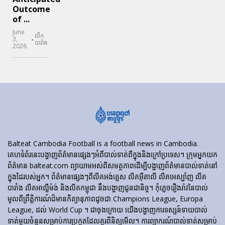
Outcome
of ...
June
លីក
-
3,
បារាំង
2026
Balteat Cambodia Football is a football news in Cambodia.
គេហទំព័រ​នេះ​បង្ហាញ​ព័ត៌មាន​ផ្សេងៗ​អំពី​បាល់ទាត់​ពី​ក្នុង​និង​ក្រៅ​ប្រទេស។ ក្រុមអ្នកយក
ព័ត៌មាន balteat.com ព្យាយាមអស់ពីសមត្ថភាពដើម្បីបង្ហាញព័ត៌មានបាល់ទាត់នៅ
ក្នុងដៃរបស់អ្នក។ ព័ត៌មានផ្សេងៗពីលីគអង់គ្លេស លីគអ៊ីតាលី លីគអេស្ប៉ាញ លីគ
បារាំង លីគអាល្លឺម៉ង់ និងលីគកម្ពុជា នឹងបង្ហាញជូនជានិច្ច។ កុំភ្លេចរឿងរ៉ាវនៃបាល់
មូលពីព្រឹត្តិការណ៍ដ៏មានកិត្យានុភាពដូចជា Champions League, Europa
League, ដល់ World Cup ។ ជាចុងក្រោយ យើងបង្ហាញការទស្សន៍ទាយបាល់
ទាត់មួយចំនួនសម្រាប់ការប្រកួតដែលគួរពិនិត្យមើល។ ការព្យាករណ៍បាល់ទាត់សម្រាប់