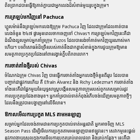
ពិតប្រាកដបានធ្វើឱ្យគាត់ក្លាយជាអ្នកលេងដ៏សំខាន់មួយរូបក្នុងក្រុម។
ការត្រឡប់មកវិញនៅ Pachuca
ហ្គូសម៉ាន់នឹងត្រឡប់មកលេងឱ្យក្រុម Pachuca វិញ ដែលជាក្រុមដែលគាត់បាន
លេងចំនួន ២៤៧ ផ្ងារមុនពេលចាកចេញទៅ Chivas។ ការត្រឡប់មកវិញនេះគឺជា
ដំណឹងល្អសម្រាប់អ្នកគាំទ្រក្រុម Tuzos ដែលបានរង់ចាំគាត់មកវិញយូរណាស់មក
ហើយ។ បទពិសោធន៍ដ៏ច្រើនរបស់គាត់នឹងជាកត្តាសំខាន់ក្នុងការជួយក្រុមឱ្យមាន
សមត្ថភាពប្រកួតប្រជែងនៅពានរង្វាន់ក្លឹបពិភពលោក។
ការចាត់តាំងថ្មីរបស់ Chivas
ចំណែកឯក្រុម Chivas វិញ បានធ្វើការចាត់តាំងអ្នកលេងថ្មីចំនួនពីររូប ដែលបាន
បញ្ជាក់ជាផ្លូវការហើយ គឺ Efraín Álvarez និង Richy Ledezma។ ការចាត់តាំង
ទាំងនេះគឺជាផ្នែកមួយនៃយុទ្ធសាស្ត្របង្កើនសមត្ថភាពក្រុមរបស់ពួកគេសម្រាប់រដូវ
កាលប្រកួតប្រជែងខាងមុខ។ អ្នកគាំទ្របាល់ទាត់កំពុងរំភើបចង់ឃើញសមត្ថភាពថ្មីៗ
ដែលនឹងត្រូវបានបង្ហាញនៅលើទីលាន។
ឱកាសមើលការប្រកួត MLS តាមអនឡាញ
សម្រាប់អ្នកដែលចង់តាមដានការប្រកួតបាល់ទាត់អន្តរជាតិ អ្នកអាចទិញ MLS
Season Pass ដើម្បីមើលការប្រកួតតាមអនឡាញបានឥឡូវនេះ។ សេវាកម្មនេះផ្តល់
នូវភាពងាយស្រួលក្នុងការមើលការប្រកួតគ្រប់ពេលវេលា និងគ្រប់កន្លែង។ នេះគឺជា