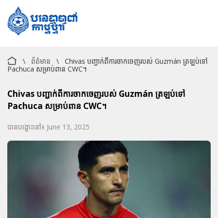
\
ព័ត៌មាន
\
Chivas បញ្ជាក់ពីការចាកចេញរបស់ Guzmán ត្រឡប់ទៅ
Pachuca សម្រាប់ពាន CWC។
Chivas បញ្ជាក់ពីការចាកចេញរបស់ Guzmán ត្រឡប់ទៅ
Pachuca សម្រាប់ពាន CWC។
បានបង្ហោះនៅ៖ June 13, 2025