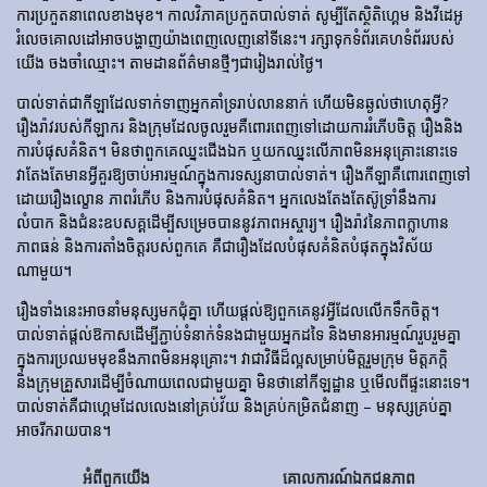
ការប្រកួតនាពេលខាងមុខ។ កាលវិភាគប្រកួតបាល់ទាត់ សូម្បីតែស្ថិតិហ្គេម និងវីដេអូ
រំលេចគោលដៅអាចបង្ហាញយ៉ាងពេញលេញនៅទីនេះ។ រក្សាទុកទំព័រគេហទំព័ររបស់
យើង ចងចាំឈ្មោះ។ តាមដានព័ត៌មានថ្មីៗជារៀងរាល់ថ្ងៃ។
បាល់ទាត់​ជា​កីឡា​ដែល​ទាក់​ទាញ​អ្នក​គាំទ្រ​រាប់​លាន​នាក់ ហើយ​មិន​ឆ្ងល់​ថា​ហេតុអ្វី?
រឿងរ៉ាវ​របស់​កីឡាករ និង​ក្រុម​ដែល​ចូលរួម​គឺ​ពោរពេញ​ទៅ​ដោយ​ការ​រំភើប​ចិត្ត រឿង​និង​
ការ​បំផុស​គំនិត។ មិនថាពួកគេឈ្នះជើងឯក ឬយកឈ្នះលើភាពមិនអនុគ្រោះនោះទេ
វាតែងតែមានអ្វីគួរឱ្យចាប់អារម្មណ៍ក្នុងការទស្សនាបាល់ទាត់។ រឿង​កីឡា​គឺ​ពោរពេញ​ទៅ​
ដោយ​រឿង​ល្ខោន ភាព​រំភើប និង​ការ​បំផុស​គំនិត។ អ្នកលេងតែងតែស៊ូទ្រាំនឹងការ
លំបាក និងជំនះឧបសគ្គដើម្បីសម្រេចបាននូវភាពអស្ចារ្យ។ រឿងរ៉ាវនៃភាពក្លាហាន
ភាពធន់ និងការតាំងចិត្តរបស់ពួកគេ គឺជារឿងដែលបំផុសគំនិតបំផុតក្នុងវិស័យ
ណាមួយ។
រឿងទាំងនេះអាចនាំមនុស្សមកជុំគ្នា ហើយផ្តល់ឱ្យពួកគេនូវអ្វីដែលលើកទឹកចិត្ត។
បាល់ទាត់ផ្តល់ឱកាសដើម្បីភ្ជាប់ទំនាក់ទំនងជាមួយអ្នកដទៃ និងមានអារម្មណ៍រួបរួមគ្នា
ក្នុងការប្រឈមមុខនឹងភាពមិនអនុគ្រោះ។ វាជាវិធីដ៏ល្អសម្រាប់មិត្តរួមក្រុម មិត្តភក្តិ
និងក្រុមគ្រួសារដើម្បីចំណាយពេលជាមួយគ្នា មិនថានៅកីឡដ្ឋាន ឬមើលពីផ្ទះនោះទេ។
បាល់ទាត់គឺជាហ្គេមដែលលេងនៅគ្រប់វ័យ និងគ្រប់កម្រិតជំនាញ – មនុស្សគ្រប់គ្នា
អាចរីករាយបាន។
អំពីពួកយើង
គោលការណ៍ឯកជនភាព