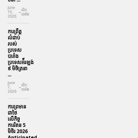
June
លីក
-
15,
បារាំង
2026
ការព្រឹត្ត
លំដាប់
របស់
ប្រទេស
បារាំង
ប្រទេសអ៉ីរឡង់
៩ មិថិត្រនា
...
June
លីក
-
7,
បារាំង
2026
ការព្រមាន
ជាថៃ
លើកិច្ច
ការរិតន 5
មិថិរ 2026
Anticipated