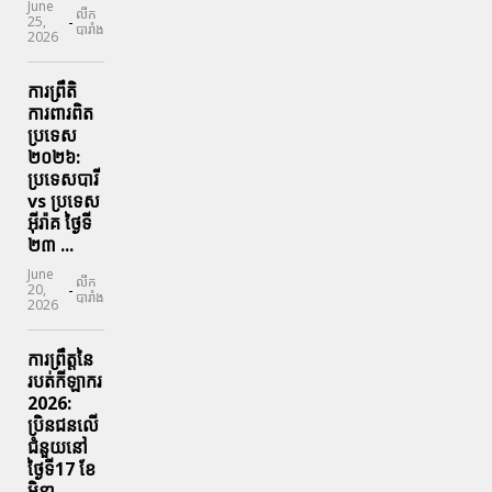
June
លីក
-
25,
បារាំង
2026
ការព្រឹតិ
ការពារ​ពិត
ប្រទេស
២០២៦:
ប្រទេសបារី
vs ប្រទេស
អ៊ីរ៉ាគ ថ្ងៃទី​
២៣ ...
June
លីក
-
20,
បារាំង
2026
ការព្រឹត្តនៃ
របត់កីឡាករ
2026:
ប្រិនជនលើ
ជំនួយនៅ
ថ្ងៃទី17 ខែ
មិនា ...