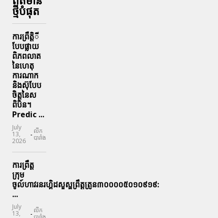
ព័ត៌មាន
ថ្មីបំផុត
ការព្រឹតិ្តី
បែបផ្លាយ
ពិភពលាត
នៃហេតុ
ការណាក
និងស៊ុបែប
ចិត្តនៃស
ពិបិន។
Predic ...
July
លីក
-
13,
បារាំង
2026
ការព្រឹត្ត
ក្រុម
ចូល៍ហាវរនរហ្គិដសួស្ផព្រឹត្តត្រូន៣០០០០៥០១០៩១៩:
...
July
លីក
-
13,
បារាំង