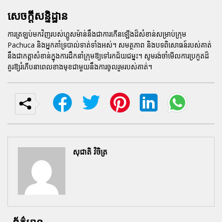
សេចក្តីសន្និដ្ឋាន
ការត្រឡប់មកវិញរបស់ហ្គូសម៉ាន់នឹងជាការកើនឡើងដ៏សំខាន់សម្រាប់ក្រុម
Pachuca និងអ្នកគាំទ្របាល់ទាត់ទាំងអស់។ សមត្ថភាព និងបទពិសោធន៍របស់គាត់
នឹងជាកត្តាសំខាន់ក្នុងការដឹកនាំក្រុមឱ្យទៅរកជ័យជម្នះ។ សូមរង់ចាំមើលការប្រកួតដ៏
គួរឱ្យរំភើបនាពេលខាងមុខជាមួយនឹងការចូលរួមរបស់គាត់។
សុជាតិ វិចិត្រ