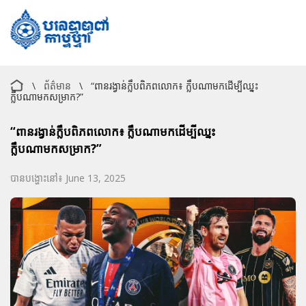
\
ព័ត៌មាន
\
“ពានរង្វាន់ក្លឹបពិភពលោក៖ ក្លឹបណាមកដើម្បីឈ្នះ
ក្លឹបណាមកសម្រាក?”
“ពានរង្វាន់ក្លឹបពិភពលោក៖ ក្លឹបណាមកដើម្បីឈ្នះ
ក្លឹបណាមកសម្រាក?”
បានបង្ហោះនៅ៖ June 13, 2025