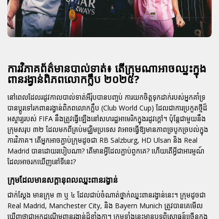
ការវិភាគព័ត៌មានបាល់ទាត់៖ តើក្រុមណាអាចឈ្នះក្នុង
ពានរង្វាន់ពិភពលោកក្លឹប ២០២៥?
នៅពេលដែលរដូវកាលបាល់ទាត់អឺរ៉ុបបានបញ្ចប់ ការយកចិត្តទុកដាក់របស់អ្នកគាំទ្រ
បានប្តូរទៅរកពានរង្វាន់ពិភពលោកក្លឹប (Club World Cup) ដែលជាការប្រកួតថ្មីដ៏
អស្ចារ្យរបស់ FIFA នឹងត្រូវធ្វើឡើងនៅសហរដ្ឋអាមេរិកក្នុងរដូវក្តៅ។ ប៉ុន្តែជាមួយនឹង
ក្រុមសរុប ៣២ ដែលមកពីគ្រប់មជ្ឈិមប្រទេស វាអាចធ្វើឱ្យមានភាពច្របូកច្របល់ក្នុង
ការវិភាគ។ តើអ្នកអាចភ្ជាប់ក្រុមដូចជា RB Salzburg, HD Ulsan និង Real
Madrid បានដោយរបៀបណា? តើមានអ្វីដែលភ្ជាប់ពួកគេ? ហើយតើអ្វីជាអារម្មណ៍
ដែលអាចរកឃើញនៅទីនេះ?
ក្រុមដែលមានសក្តានុពលឈ្នះពានរង្វាន់
ជាក់ស្តែង មានក្រុម ៣ ឬ ៤ ដែលជាប់ចំណាត់ថ្នាក់ឈ្នះពានរង្វាន់នេះ។ ក្រុមដូចជា
Real Madrid, Manchester City, និង Bayern Munich ត្រូវបានគេមើល
ឃើញថាជាអ្នកដណ្តើមពានរង្វាន់ដ៏ខ្លាំងក្លា។ ក្រុមទាំងនេះមានបទពិសោធន៍ច្រើនក្នុង