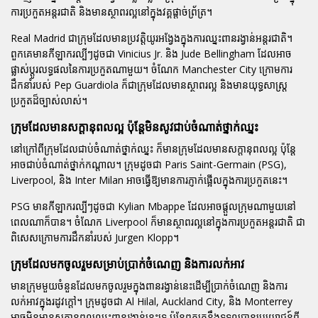
ការប្រកួតអន្តរជាតិ និងមានស្ថាពរល្អនៅក្នុងវគ្គផ្តាច់ព្រ័ត្រ។
Real Madrid ជាក្រុមដែលមានប្រវត្តិយូរអង្វែងក្នុងការឈ្នះពានរង្វាន់អន្តរជាតិ។
ពួកគេមានកីឡាករល្បីៗដូចជា Vinicius Jr. និង Jude Bellingham ដែលអាច
ផ្លាស់ប្តូរលទ្ធផលនៃការប្រកួតណាមួយ។ ចំណែក Manchester City ក្រោមការ
ដឹកនាំរបស់ Pep Guardiola ក៏ជាក្រុមដែលមានស្ថាពរល្អ និងមានយុទ្ធសាស្ត្រ
ប្រកួតដ៏ច្បាស់លាស់។
ក្រុមដែលមានសក្តានុពលល្អ ប៉ុន្តែមិនសូវជាប់ចំណាត់ថ្នាក់ឈ្នះ
នៅក្រៅពីក្រុមដែលជាប់ចំណាត់ថ្នាក់ឈ្នះ ក៏មានក្រុមដែលមានសក្តានុពលល្អ ប៉ុន្តែ
អាចជាប់ចំណាត់ថ្នាក់កណ្តាល។ ក្រុមដូចជា Paris Saint-Germain (PSG),
Liverpool, និង Inter Milan អាចធ្វើឱ្យមានការភ្ញាក់ផ្អើលក្នុងការប្រកួតនេះ។
PSG មានកីឡាករល្បីៗដូចជា Kylian Mbappe ដែលអាចផ្តួលក្រុមណាមួយនៅ
ពេលណាក៏បាន។ ចំណែក Liverpool ក៏មានស្ថាពរល្អនៅក្នុងការប្រកួតអន្តរជាតិ ជា
ពិសេសក្រោមការដឹកនាំរបស់ Jurgen Klopp។
ក្រុមដែលមកចូលរួមសម្រាប់ប្រាក់ចំណេញ និងការលក់អាវ
មានក្រុមមួយចំនួនដែលមកចូលរួមក្នុងពានរង្វាន់នេះដើម្បីប្រាក់ចំណេញ និងការ
លក់អាវក្នុងរដូវក្តៅ។ ក្រុមដូចជា Al Hilal, Auckland City, និង Monterrey
អាចមិនមានសក្តានុពលឈ្នះពានរង្វាន់នេះទេ ប៉ុន្តែពួកគេនឹងទទួលបានប្រយោជន៍ពី