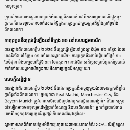
ការចូលរួម។
ក្រុមទាំងនេះអាចទទួលបានប្រាក់ចំណេញពីការលក់អាវ និងការផ្សាយពាណិជ្ជកម្ម។
ពួកគេក៏អាចទទួលបានបទពិសោធន៍ថ្មីក្នុងការប្រកួតជាមួយក្រុមដ៏ខ្លាំងក្លាពីទូទាំង
ពិភពលោក។
ការប្រកួតនឹងត្រូវធ្វើឡើងនៅទីក្រុង ១១ នៅសហរដ្ឋអាមេរិក
ពានរង្វាន់ពិភពលោកក្លឹប ២០២៥ នឹងត្រូវធ្វើឡើងនៅក្នុងស្តាឌីយ៉ុម ១២ កន្លែង ដែល
មានទីតាំងនៅទីក្រុង ១១ នៅសហរដ្ឋអាមេរិក។ ការប្រកួតនឹងចាប់ផ្តើមនៅថ្ងៃទី ១៤
ខែមិថុនា និងបញ្ចប់នៅថ្ងៃទី ១៣ ខែកក្កដា។ នេះជាឱកាសដ៏ល្អសម្រាប់អ្នកគាំទ្របាល់
ទាត់នៅសហរដ្ឋអាមេរិកក្នុងការមើលការប្រកួតដ៏អស្ចារ្យនេះ។
សេចក្តីសន្និដ្ឋាន
ពានរង្វាន់ពិភពលោកក្លឹប ២០២៥ នឹងជាការប្រកួតដ៏អស្ចារ្យមួយដែលមានក្រុមដ៏ខ្លាំង
ក្លាពីទូទាំងពិភពលោក។ ក្រុមដូចជា Real Madrid, Manchester City, និង
Bayern Munich ត្រូវបានគេមើលឃើញថាជាអ្នកដណ្តើមពានរង្វាន់។ ចំណែកក្រុម
ដទៃទៀតអាចមកចូលរួមដើម្បីប្រាក់ចំណេញ និងបទពិសោធន៍។ អ្នកគាំទ្របាល់ទាត់
អាចរំពឹងទុកនូវការប្រកួតដ៏គួរឱ្យរំភើបនេះនៅរដូវក្តៅនេះ។
សូមតាមដានព័ត៌មានបន្ថែមអំពីការប្រកួតនេះតាមរយៈគេហទំព័រ
GOAL
ដើម្បីទទួល