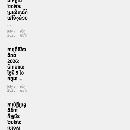
ជាមតូបរ៍
២០២៦:
ប្រាសិតបរ័ភ៎
នៅទិូន់១០
...
July 7,
លីក
-
2026
បារាំង
ការព្រឹតិ៍វិនា
ពិភព
2026:
ប៉ារាហាយ
ថ្ងៃទី 5 ខែ
កក្កដា ...
July 3,
លីក
-
2026
បារាំង
ការបំភ្លឺប្រព្ធ​
ពិន័យ​
កីឡារីន​
២០២៦:
ប្រទេស​