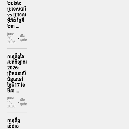
២០២៦:
ប្រទេសបារី
vs ប្រទេស
អ៊ីរ៉ាគ ថ្ងៃទី​
២៣ ...
June
លីក
-
20,
បារាំង
2026
ការព្រឹត្តនៃ
របត់កីឡាករ
2026:
ប្រិនជនលើ
ជំនួយនៅ
ថ្ងៃទី17 ខែ
មិនា ...
June
លីក
-
15,
បារាំង
2026
ការព្រឹត្ត
លំដាប់