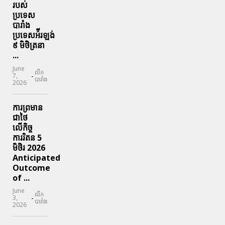
របស់
ប្រទេស
បារាំង
ប្រទេសអ៉ីរឡង់
៩ មិថិត្រនា
...
June
លីក
-
7,
បារាំង
2026
ការព្រមាន
ជាថៃ
លើកិច្ច
ការរិតន 5
មិថិរ 2026
Anticipated
Outcome
of ...
June
លីក
-
3,
បារាំង
2026