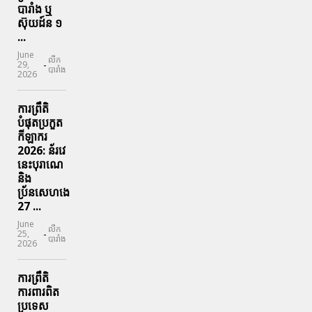
បារាំង​ ឬ​
ស៊ុយដ៍ន​ ១
...
June
លីក
-
29,
បារាំង
2026
ការព្រឹតិ
បំផុតប្រកួត
កីឡាករ
2026: ន័រវេ
នេះបុរាណេ
និង
ប្រ័នសេហងេ
27 ...
June
លីក
-
25,
បារាំង
2026
ការព្រឹតិ
ការពារ​ពិត
ប្រទេស