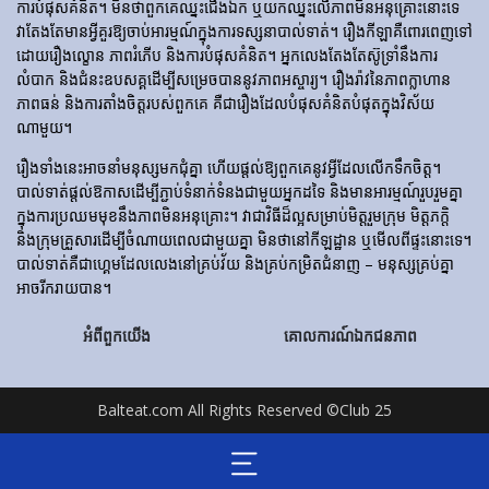
ការ​បំផុស​គំនិត។ មិនថាពួកគេឈ្នះជើងឯក ឬយកឈ្នះលើភាពមិនអនុគ្រោះនោះទេ
វាតែងតែមានអ្វីគួរឱ្យចាប់អារម្មណ៍ក្នុងការទស្សនាបាល់ទាត់។ រឿង​កីឡា​គឺ​ពោរពេញ​ទៅ​
ដោយ​រឿង​ល្ខោន ភាព​រំភើប និង​ការ​បំផុស​គំនិត។ អ្នកលេងតែងតែស៊ូទ្រាំនឹងការ
លំបាក និងជំនះឧបសគ្គដើម្បីសម្រេចបាននូវភាពអស្ចារ្យ។ រឿងរ៉ាវនៃភាពក្លាហាន
ភាពធន់ និងការតាំងចិត្តរបស់ពួកគេ គឺជារឿងដែលបំផុសគំនិតបំផុតក្នុងវិស័យ
ណាមួយ។
រឿងទាំងនេះអាចនាំមនុស្សមកជុំគ្នា ហើយផ្តល់ឱ្យពួកគេនូវអ្វីដែលលើកទឹកចិត្ត។
បាល់ទាត់ផ្តល់ឱកាសដើម្បីភ្ជាប់ទំនាក់ទំនងជាមួយអ្នកដទៃ និងមានអារម្មណ៍រួបរួមគ្នា
ក្នុងការប្រឈមមុខនឹងភាពមិនអនុគ្រោះ។ វាជាវិធីដ៏ល្អសម្រាប់មិត្តរួមក្រុម មិត្តភក្តិ
និងក្រុមគ្រួសារដើម្បីចំណាយពេលជាមួយគ្នា មិនថានៅកីឡដ្ឋាន ឬមើលពីផ្ទះនោះទេ។
បាល់ទាត់គឺជាហ្គេមដែលលេងនៅគ្រប់វ័យ និងគ្រប់កម្រិតជំនាញ – មនុស្សគ្រប់គ្នា
អាចរីករាយបាន។
អំពីពួកយើង
គោលការណ៍ឯកជនភាព
Balteat.com All Rights Reserved ©Club 25