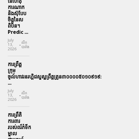
នៃហេតុ
ការណាក
និងស៊ុបែប
ចិត្តនៃស
ពិបិន។
Predic ...
July
លីក
-
13,
បារាំង
2026
ការព្រឹត្ត
ក្រុម
ចូល៍ហាវរនរហ្គិដសួស្ផព្រឹត្តត្រូន៣០០០០៥០១០៩១៩:
...
July
លីក
-
13,
បារាំង
2026
ការព្រឹតិ
ការពារ
របស់ពរ័ភ៎ទីក
ម្នាល