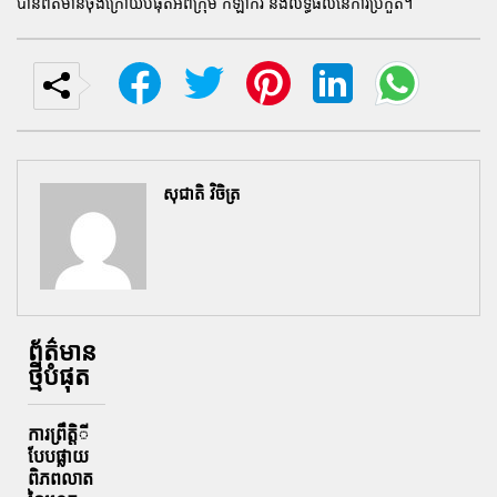
បានព័ត៌មានចុងក្រោយបំផុតអំពីក្រុម កីឡាករ និងលទ្ធផលនៃការប្រកួត។
សុជាតិ វិចិត្រ
ព័ត៌មាន
ថ្មីបំផុត
ការព្រឹតិ្តី
បែបផ្លាយ
ពិភពលាត