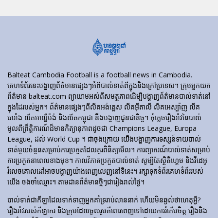
Balteat Cambodia Football is a football news in Cambodia.
គេហទំព័រ​នេះ​បង្ហាញ​ព័ត៌មាន​ផ្សេងៗ​អំពី​បាល់ទាត់​ពី​ក្នុង​និង​ក្រៅ​ប្រទេស។ ក្រុមអ្នកយក
ព័ត៌មាន balteat.com ព្យាយាមអស់ពីសមត្ថភាពដើម្បីបង្ហាញព័ត៌មានបាល់ទាត់នៅ
ក្នុងដៃរបស់អ្នក។ ព័ត៌មានផ្សេងៗពីលីគអង់គ្លេស លីគអ៊ីតាលី លីគអេស្ប៉ាញ លីគ
បារាំង លីគអាល្លឺម៉ង់ និងលីគកម្ពុជា នឹងបង្ហាញជូនជានិច្ច។ កុំភ្លេចរឿងរ៉ាវនៃបាល់
មូលពីព្រឹត្តិការណ៍ដ៏មានកិត្យានុភាពដូចជា Champions League, Europa
League, ដល់ World Cup ។ ជាចុងក្រោយ យើងបង្ហាញការទស្សន៍ទាយបាល់
ទាត់មួយចំនួនសម្រាប់ការប្រកួតដែលគួរពិនិត្យមើល។ ការព្យាករណ៍បាល់ទាត់សម្រាប់
ការប្រកួតនាពេលខាងមុខ។ កាលវិភាគប្រកួតបាល់ទាត់ សូម្បីតែស្ថិតិហ្គេម និងវីដេអូ
រំលេចគោលដៅអាចបង្ហាញយ៉ាងពេញលេញនៅទីនេះ។ រក្សាទុកទំព័រគេហទំព័ររបស់
យើង ចងចាំឈ្មោះ។ តាមដានព័ត៌មានថ្មីៗជារៀងរាល់ថ្ងៃ។
បាល់ទាត់​ជា​កីឡា​ដែល​ទាក់​ទាញ​អ្នក​គាំទ្រ​រាប់​លាន​នាក់ ហើយ​មិន​ឆ្ងល់​ថា​ហេតុអ្វី?
រឿងរ៉ាវ​របស់​កីឡាករ និង​ក្រុម​ដែល​ចូលរួម​គឺ​ពោរពេញ​ទៅ​ដោយ​ការ​រំភើប​ចិត្ត រឿង​និង​