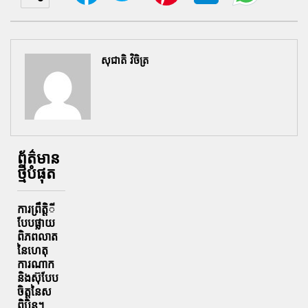
សុជាតិ វិចិត្រ
ព័ត៌មាន
ថ្មីបំផុត
ការព្រឹតិ្តី
បែបផ្លាយ
ពិភពលាត
នៃហេតុ
ការណាក
និងស៊ុបែប
ចិត្តនៃស
ពិបិន។