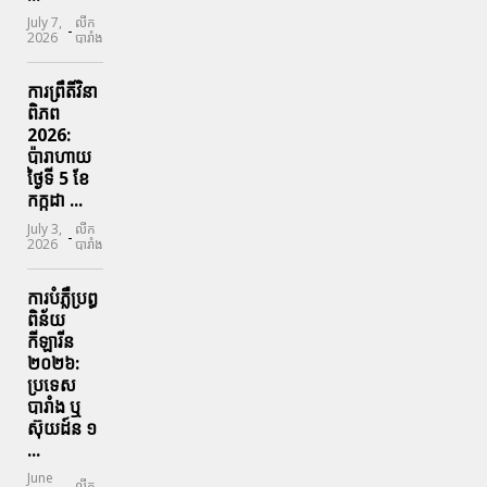
July 7,
លីក
-
2026
បារាំង
ការព្រឹតិ៍វិនា
ពិភព
2026:
ប៉ារាហាយ
ថ្ងៃទី 5 ខែ
កក្កដា ...
July 3,
លីក
-
2026
បារាំង
ការបំភ្លឺប្រព្ធ​
ពិន័យ​
កីឡារីន​
២០២៦:
ប្រទេស​
បារាំង​ ឬ​
ស៊ុយដ៍ន​ ១
...
June
លីក