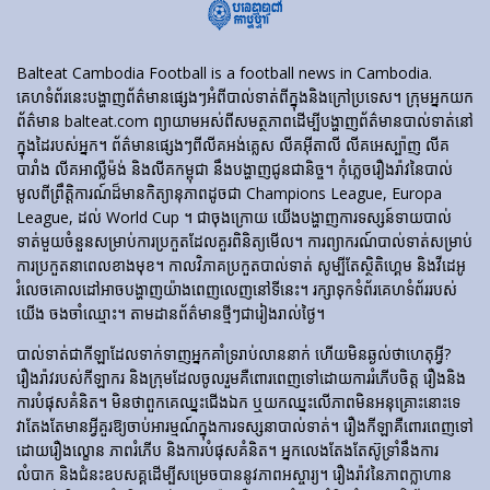
Balteat Cambodia Football is a football news in Cambodia.
គេហទំព័រ​នេះ​បង្ហាញ​ព័ត៌មាន​ផ្សេងៗ​អំពី​បាល់ទាត់​ពី​ក្នុង​និង​ក្រៅ​ប្រទេស។ ក្រុមអ្នកយក
ព័ត៌មាន balteat.com ព្យាយាមអស់ពីសមត្ថភាពដើម្បីបង្ហាញព័ត៌មានបាល់ទាត់នៅ
ក្នុងដៃរបស់អ្នក។ ព័ត៌មានផ្សេងៗពីលីគអង់គ្លេស លីគអ៊ីតាលី លីគអេស្ប៉ាញ លីគ
បារាំង លីគអាល្លឺម៉ង់ និងលីគកម្ពុជា នឹងបង្ហាញជូនជានិច្ច។ កុំភ្លេចរឿងរ៉ាវនៃបាល់
មូលពីព្រឹត្តិការណ៍ដ៏មានកិត្យានុភាពដូចជា Champions League, Europa
League, ដល់ World Cup ។ ជាចុងក្រោយ យើងបង្ហាញការទស្សន៍ទាយបាល់
ទាត់មួយចំនួនសម្រាប់ការប្រកួតដែលគួរពិនិត្យមើល។ ការព្យាករណ៍បាល់ទាត់សម្រាប់
ការប្រកួតនាពេលខាងមុខ។ កាលវិភាគប្រកួតបាល់ទាត់ សូម្បីតែស្ថិតិហ្គេម និងវីដេអូ
រំលេចគោលដៅអាចបង្ហាញយ៉ាងពេញលេញនៅទីនេះ។ រក្សាទុកទំព័រគេហទំព័ររបស់
យើង ចងចាំឈ្មោះ។ តាមដានព័ត៌មានថ្មីៗជារៀងរាល់ថ្ងៃ។
បាល់ទាត់​ជា​កីឡា​ដែល​ទាក់​ទាញ​អ្នក​គាំទ្រ​រាប់​លាន​នាក់ ហើយ​មិន​ឆ្ងល់​ថា​ហេតុអ្វី?
រឿងរ៉ាវ​របស់​កីឡាករ និង​ក្រុម​ដែល​ចូលរួម​គឺ​ពោរពេញ​ទៅ​ដោយ​ការ​រំភើប​ចិត្ត រឿង​និង​
ការ​បំផុស​គំនិត។ មិនថាពួកគេឈ្នះជើងឯក ឬយកឈ្នះលើភាពមិនអនុគ្រោះនោះទេ
វាតែងតែមានអ្វីគួរឱ្យចាប់អារម្មណ៍ក្នុងការទស្សនាបាល់ទាត់។ រឿង​កីឡា​គឺ​ពោរពេញ​ទៅ​
ដោយ​រឿង​ល្ខោន ភាព​រំភើប និង​ការ​បំផុស​គំនិត។ អ្នកលេងតែងតែស៊ូទ្រាំនឹងការ
លំបាក និងជំនះឧបសគ្គដើម្បីសម្រេចបាននូវភាពអស្ចារ្យ។ រឿងរ៉ាវនៃភាពក្លាហាន