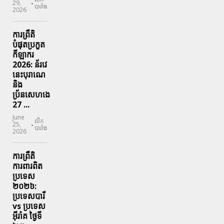
-
29,
បារាំង
2026
ការព្រឹតិ
បំផុតប្រកួត
កីឡាករ
2026: ន័រវេ
នេះបុរាណេ
និង
ប្រ័នសេហងេ
27 ...
June
លីក
-
25,
បារាំង
2026
ការព្រឹតិ
ការពារ​ពិត
ប្រទេស
២០២៦:
ប្រទេសបារី
vs ប្រទេស
អ៊ីរ៉ាគ ថ្ងៃទី​