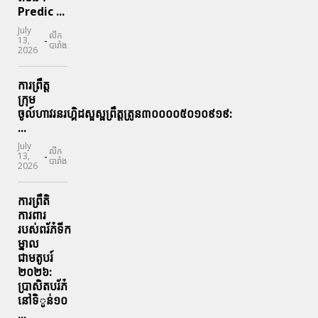
Predic ...
July
លីក
-
13,
បារាំង
2026
ការព្រឹត្ត
ក្រុម
ចូល៍ហាវរនរហ្គិដសួស្ផព្រឹត្តត្រូន៣០០០០៥០១០៩១៩:
...
July
លីក
-
13,
បារាំង
2026
ការព្រឹតិ
ការពារ
របស់ពរ័ភ៎ទីក
ម្នាល
ជាមតូបរ៍
២០២៦:
ប្រាសិតបរ័ភ៎
នៅទិូន់១០
...