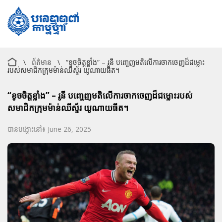
\
ព័ត៌មាន
\
“ខូចចិត្តខ្លាំង” – រូនី បញ្ចេញមតិលើការចាកចេញដ៏ជម្លោះ
របស់សមាជិកក្រុមម៉ាន់ឈីស្ទ័រ យូណាយធីត។
“ខូចចិត្តខ្លាំង” – រូនី បញ្ចេញមតិលើការចាកចេញដ៏ជម្លោះរបស់
សមាជិកក្រុមម៉ាន់ឈីស្ទ័រ យូណាយធីត។
បានបង្ហោះនៅ៖ June 26, 2025