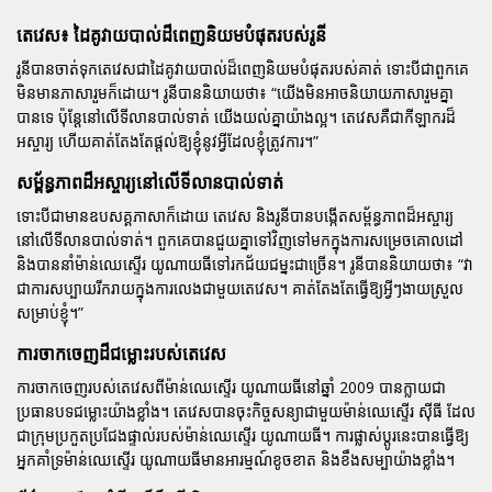
តេវេស៖ ដៃគូវាយបាល់ដ៏ពេញនិយមបំផុតរបស់រូនី
រូនីបានចាត់ទុកតេវេសជាដៃគូវាយបាល់ដ៏ពេញនិយមបំផុតរបស់គាត់ ទោះបីជាពួកគេ
មិនមានភាសារួមក៏ដោយ។ រូនីបាននិយាយថា៖
“យើងមិនអាចនិយាយភាសារួមគ្នា
បានទេ ប៉ុន្តែនៅលើទីលានបាល់ទាត់ យើងយល់គ្នាយ៉ាងល្អ។ តេវេសគឺជាកីឡាករដ៏
អស្ចារ្យ ហើយគាត់តែងតែផ្តល់ឱ្យខ្ញុំនូវអ្វីដែលខ្ញុំត្រូវការ។”
សម្ព័ន្ធភាពដ៏អស្ចារ្យនៅលើទីលានបាល់ទាត់
ទោះបីជាមានឧបសគ្គភាសាក៏ដោយ តេវេស និងរូនីបានបង្កើតសម្ព័ន្ធភាពដ៏អស្ចារ្យ
នៅលើទីលានបាល់ទាត់។ ពួកគេបានជួយគ្នាទៅវិញទៅមកក្នុងការសម្រេចគោលដៅ
និងបាននាំម៉ាន់ឈេស្ទើរ យូណាយធីទៅរកជ័យជម្នះជាច្រើន។ រូនីបាននិយាយថា៖
“វា
ជាការសប្បាយរីករាយក្នុងការលេងជាមួយតេវេស។ គាត់តែងតែធ្វើឱ្យអ្វីៗងាយស្រួល
សម្រាប់ខ្ញុំ។”
ការចាកចេញដ៏ជម្លោះរបស់តេវេស
ការចាកចេញរបស់តេវេសពីម៉ាន់ឈេស្ទើរ យូណាយធីនៅឆ្នាំ 2009 បានក្លាយជា
ប្រធានបទជម្លោះយ៉ាងខ្លាំង។ តេវេសបានចុះកិច្ចសន្យាជាមួយម៉ាន់ឈេស្ទើរ ស៊ីធី ដែល
ជាក្រុមប្រកួតប្រជែងផ្ទាល់របស់ម៉ាន់ឈេស្ទើរ យូណាយធី។ ការផ្លាស់ប្តូរនេះបានធ្វើឱ្យ
អ្នកគាំទ្រម៉ាន់ឈេស្ទើរ យូណាយធីមានអារម្មណ៍ខូចខាត និងខឹងសម្បាយ៉ាងខ្លាំង។