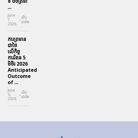
៩ មិថិត្រនា
...
June
លីក
-
7,
បារាំង
2026
ការព្រមាន
ជាថៃ
លើកិច្ច
ការរិតន 5
មិថិរ 2026
Anticipated
Outcome
of ...
June
លីក
-
3,
បារាំង
2026