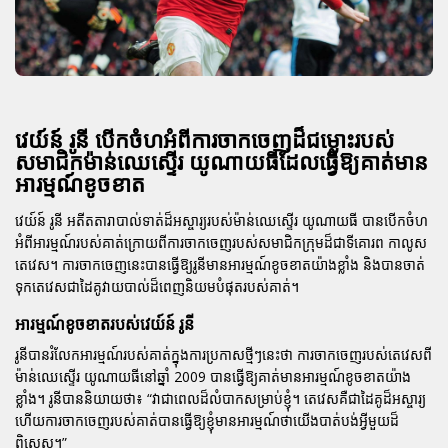
វេយ៍ន៍ រូនី បើកចំហអំពីការចាកចេញដ៏ជម្លោះរបស់
សមាជិកម៉ាន់ឈេស្ទើរ យូណាយធីដែលធ្វើឱ្យគាត់មាន
អារម្មណ៍ខូចខាត
វេយ៍ន៍ រូនី អតីតតារាបាល់ទាត់ដ៏អស្ចារ្យរបស់ម៉ាន់ឈេស្ទើរ យូណាយធី បានបើកចំហ
អំពីអារម្មណ៍របស់គាត់ក្រោយពីការចាកចេញរបស់សមាជិកក្រុមដ៏ជាទីគោរព កាលូស
តេវេស។ ការចាកចេញនេះបានធ្វើឱ្យរូនីមានអារម្មណ៍ខូចខាតយ៉ាងខ្លាំង និងបានចាត់
ទុកតេវេសជាដៃគូវាយបាល់ដ៏ពេញនិយមបំផុតរបស់គាត់។
អារម្មណ៍ខូចខាតរបស់វេយ៍ន៍ រូនី
រូនីបានរំលែកអារម្មណ៍របស់គាត់ក្នុងការប្រកាសថ្មីៗនេះថា ការចាកចេញរបស់តេវេសពី
ម៉ាន់ឈេស្ទើរ យូណាយធីនៅឆ្នាំ 2009 បានធ្វើឱ្យគាត់មានអារម្មណ៍ខូចខាតយ៉ាង
ខ្លាំង។ រូនីបាននិយាយថា៖
“វាជាពេលដ៏លំបាកសម្រាប់ខ្ញុំ។ តេវេសគឺជាដៃគូដ៏អស្ចារ្យ
ហើយការចាកចេញរបស់គាត់បានធ្វើឱ្យខ្ញុំមានអារម្មណ៍ថាយើងបាត់បង់អ្វីមួយដ៏
ពិសេស។”