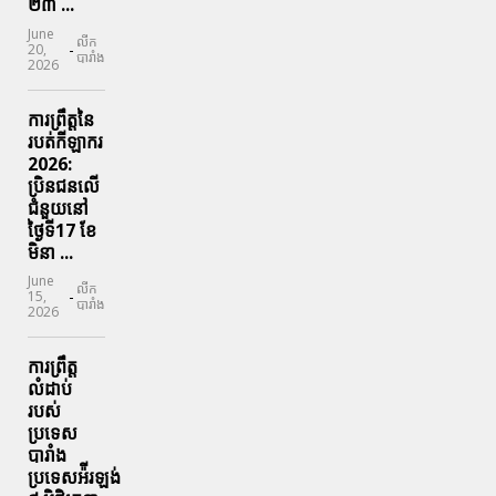
២៣ ...
June
លីក
-
20,
បារាំង
2026
ការព្រឹត្តនៃ
របត់កីឡាករ
2026:
ប្រិនជនលើ
ជំនួយនៅ
ថ្ងៃទី17 ខែ
មិនា ...
June
លីក
-
15,
បារាំង
2026
ការព្រឹត្ត
លំដាប់
របស់
ប្រទេស
បារាំង
ប្រទេសអ៉ីរឡង់