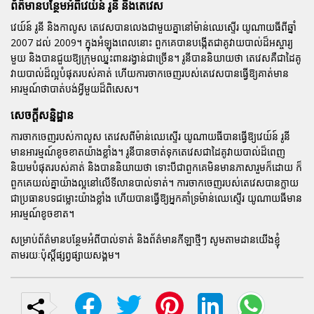
ព័ត៌មានបន្ថែមអំពីវេយ៍ន៍ រូនី និងតេវេស
វេយ៍ន៍ រូនី និងកាលូស តេវេសបានលេងជាមួយគ្នានៅម៉ាន់ឈេស្ទើរ យូណាយធីពីឆ្នាំ
2007 ដល់ 2009។ ក្នុងអំឡុងពេលនោះ ពួកគេបានបង្កើតជាគូវាយបាល់ដ៏អស្ចារ្យ
មួយ និងបានជួយឱ្យក្រុមឈ្នះពានរង្វាន់ជាច្រើន។ រូនីបាននិយាយថា តេវេសគឺជាដៃគូ
វាយបាល់ដ៏ល្អបំផុតរបស់គាត់ ហើយការចាកចេញរបស់តេវេសបានធ្វើឱ្យគាត់មាន
អារម្មណ៍ថាបាត់បង់អ្វីមួយដ៏ពិសេស។
សេចក្តីសន្និដ្ឋាន
ការចាកចេញរបស់កាលូស តេវេសពីម៉ាន់ឈេស្ទើរ យូណាយធីបានធ្វើឱ្យវេយ៍ន៍ រូនី
មានអារម្មណ៍ខូចខាតយ៉ាងខ្លាំង។ រូនីបានចាត់ទុកតេវេសជាដៃគូវាយបាល់ដ៏ពេញ
និយមបំផុតរបស់គាត់ និងបាននិយាយថា ទោះបីជាពួកគេមិនមានភាសារួមក៏ដោយ ក៏
ពួកគេយល់គ្នាយ៉ាងល្អនៅលើទីលានបាល់ទាត់។ ការចាកចេញរបស់តេវេសបានក្លាយ
ជាប្រធានបទជម្លោះយ៉ាងខ្លាំង ហើយបានធ្វើឱ្យអ្នកគាំទ្រម៉ាន់ឈេស្ទើរ យូណាយធីមាន
អារម្មណ៍ខូចខាត។
សម្រាប់ព័ត៌មានបន្ថែមអំពីបាល់ទាត់ និងព័ត៌មានកីឡាថ្មីៗ សូមតាមដានយើងខ្ញុំ
តាមរយៈប៉ុស្តិ៍ផ្សព្វផ្សាយសង្គម។