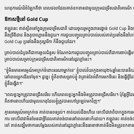
ហេតុការណ៍ដ៏ចំឡែកគឺថា ពេលវេលាដែលគាត់ខកខានជាមួយក្រុមជម្រើសជាតិអាមេរិក បា
ឱកាសថ្មីនៅ Gold Cup
ឥឡូវនេះ គាត់ស្ថិតនៅក្នុងក្រុមជម្រើសជាតិ ដោយចូលរួមក្នុងពានរង្វាន់ Gold Cup និងបន
នឹងទ្រីនីដាដ និងតូបាហ្គោននឹងជួយ។ ការជួយបញ្ចូលគ្រាប់បាល់របស់គាត់ប្រឆាំងនឹងហៃទ
Gold Cup ប្រឆាំងនឹងកូស្តារីកា ក៏នឹងជួយដែរ។
គ្រាប់បាល់ដំបូងគឺជាការចូលជំនួស ចំណែកឯការជួយបញ្ចូលគ្រាប់បាល់គឺជាការចាប់ផ្តើ
គ្រាប់បាល់សម្រាប់ក្រុមជម្រើសជាតិអាមេរិកនៅរដូវក្តៅនេះ។
“ខ្ញុំមិនមានអារម្មណ៍អាក្រក់ចំពោះនរណាម្នាក់ទេ”
ខ្ញុំបាល់វ័យក្មេងអាយុ២៤ឆ្នាំនេះបាន
នៅពេលអ្នកដើរទៅមុខ។ ដូច្នេះ ខ្ញុំគិតថាសម្រាប់ខ្ញុំ វាគ្រាន់តែអំពីការមកទីនេះ និងធ្វ
ខ្ញុំនឹងធ្វើវា។”
“ពេលខ្លះអ្នកត្រូវបានជ្រើសរើស ហើយពេលខ្លះអ្នកនឹងមិនត្រូវបានជ្រើសរើស។ ប៉ុន្តែអ្វីដ
គិតថានោះហើយជាមូលហេតុដែលខ្ញុំត្រូវបានហៅត្រឡប់មកវិញ។”
គ្មានអារម្មណ៍អាក្រក់ទេ គាត់បានពន្យល់។ គាត់យល់ដឹងហើយ ទោះបីជាវាពិបាកក្នុងការ
ការ ទោះបីជាវាមិនមែនជាអ្វីដែលគាត់ចង់បាននៅពេលនោះក៏ដោយ។ ឥឡូវនេះ គាត់ចង់បា
ទៅ គាត់សង្ឃឹមថាការសម្តែងរបស់គាត់នៅរដូវក្តៅនេះនឹងធានាថាគាត់នឹងមិនត្រូវខកខា