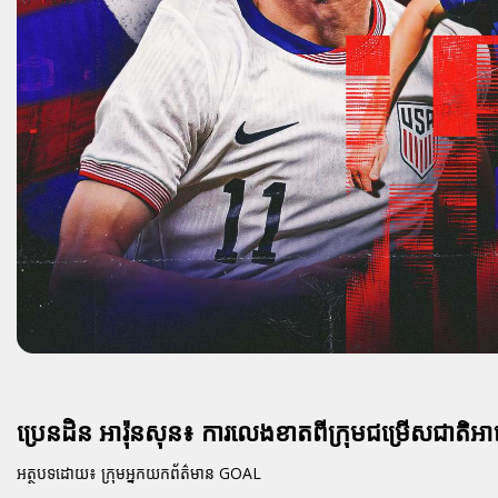
ប្រេនដិន អារ៉ុនសុន៖ ការលេងខាតពីក្រុមជម្រើសជាតិអាមេរ
អត្ថបទដោយ៖ ក្រុមអ្នកយកព័ត៌មាន GOAL