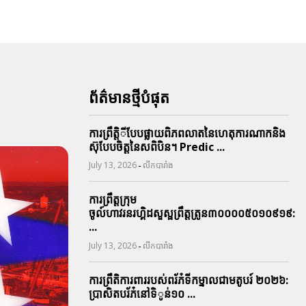
ព័ត៌មានថ្មីបំផុត
ការព្រឹតិ្តីបែបផ្លាយពិភពលាតនៃហេតុការណាកនិង
ស៊ុបែបចិត្តនៃសពិបិន។ Predic ...
-
July 13, 2026
លីកបារាំង
ការព្រឹត្តក្រុម
ចូល៍ហាវរនរហ្គិដសួស្ផព្រឹត្តត្រូន៣០០០០៥០១០៩១៩:
...
-
July 13, 2026
លីកបារាំង
ការព្រឹតិការពាររបស់ពរ័ភ៎ទីកម្នាលជាមតូបរ៍ ២០២៦:
ប្រាសិតបរ័ភ៎នៅទិូន់១០ ...