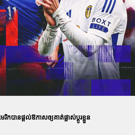
ិកបានផ្តល់ឱកាសឲ្យគាត់ផ្លាស់ប្តូរខ្លួន