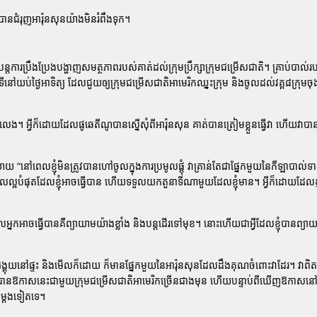
នជំរុញអារ៉ុនសុនយ៉ាងមិនរំពឹងទុក។
្តការប្រឹងប្រែងបង្ហាញសមត្ថភាពរបស់គាត់ដល់ក្រុមប្រឹក្សាក្រុមជម្រើសជាតិ។ គ្រាប់បាល់រ
ីនៅយប់ថ្ងៃអាទិត្យ ដែលជួយឲ្យក្រុមជម្រើសជាតិអាមេរិកឈ្នះក្រុម និងចូលដល់វគ្គ៨ក្រុមចុ
មលេង។ អ្វីក៏ដោយដែលផូឆេតីណូបានស្នើសុំពីអារ៉ុនសុន គាត់បានត្រៀមខ្លួនធ្វើវា ហើយវាប
និយាយ
“នៅពេលខ្ញុំមិនត្រូវបានហៅចូលក្នុងការប្រមូលផ្តុំ វាគ្រាន់តែជាផ្នែកមួយនៃកីឡាបាល់ទា
ើអ្វីដែលល្អបំផុតដែលខ្ញុំអាចធ្វើបាន ហើយទទួលយកតួនាទីណាមួយដែលខ្ញុំមាន។ អ្វីក៏ដោយដែលខ្ញុ
ែលអ្នកអាចធ្វើបានគឺព្យាយាមយ៉ាងខ្លាំង និងបន្តដើរទៅមុខ។ នោះហើយជាអ្វីដែលខ្ញុំបានព្យាយាម
អង្គុយនៅផ្ទះ និងមើលក៏ដោយ ក៏មានផ្នែកមួយនៃអារ៉ុនសុនដែលដឹងគុណចំពោះវាដែរ។ វាពិតជា
នឱកាសនេះជាមួយក្រុមជម្រើសជាតិអាមេរិកច្រើនជាងមុន ហើយបន្ទាប់ពីឃើញឱកាសនៅរដូវ
នម្តងទៀតទេ។