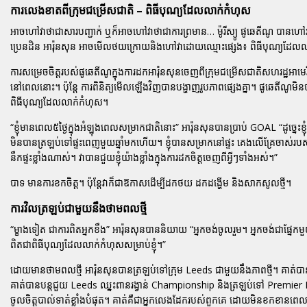
ការលេងខាតពីក្រុមជម្រើសជាតិ – ពិធីបុណ្យដែលលាក់កំហុស
អាចហៅវាថាជាសារបញ្ជាក់ ឬក៏អាចហៅវាថាជាការព្រមាន… ម៉ូរីស្យូ ផូឆេតីណូ បានហៅ
ប្រេនដិន អារ៉ុនសុន អាចមើលថយក្រោយនិងហៅវាដោយឈ្មោះផ្សេង៖ ពិធីបុណ្យដែល
ការសម្រេចចិត្តរបស់ផូឆេតីណូក្នុងការដកអារ៉ុនសុនចេញពីក្រុមជម្រើសជាតិសហរដ្ឋ
នៅពេលនោះ។ ប៉ុន្តែ ការពិនិត្យមើលឡើងវិញបានបង្ហាញរូបភាពផ្សេងគ្នា។ ផូឆេតីណូមិនបានផ
ពិធីបុណ្យដែលលាក់កំហុស។
“ខ្ញុំមានពេល៥ថ្ងៃក្នុងអំឡុងពេលសម្រាកជាតិនោះ”
អារ៉ុនសុនបានប្រាប់ GOAL
“ដូច្នេះ
មិនបានត្រឡប់ទៅផ្ទះពេញមួយឆ្នាំមកហើយ។ ខ្ញុំបានសម្រាកនៅផ្ទះ គេងលើគ្រែចាស់របស់ខ្ញុំ ជ
នឹកផ្ទះខ្លាំងណាស់។ វាបានជួយខ្ញុំយ៉ាងខ្លាំងក្នុងការដកចិត្តចេញពីអ្វីៗទាំងអស់។”
បាទ មានការខកចិត្ត។ ប៉ុន្តែវាក៏ជាឱកាសដើម្បីដកថយ ដកដង្ហើម និងសាកសូលថ្មី។
ការវិលត្រឡប់ជាមួយនឹងថាមពលថ្មី
“ម្ខាងទៀត ជាការពិតអ្នកខឹង”
អារ៉ុនសុនបាននិយាយ
“អ្នកចង់ចូលរួម។ អ្នកចង់ជាផ្នែ
ពិតជាពិធីបុណ្យដែលលាក់កំហុសសម្រាប់ខ្ញុំ។”
ដោយមានថាមពលថ្មី អារ៉ុនសុនបានត្រឡប់ទៅក្រុម Leeds ជាមួយនឹងភាពថ្មី។ គាត់បានបញ្
គាត់បានបន្តជួយ Leeds ឈ្នះពានរង្វាន់ Championship និងត្រឡប់ទៅ Premier
ចូលចិត្តបាល់ទាត់ខ្លាំងបំផុត។ គាត់គឺជាអ្នកលេងដែករបស់ពួកគេ ដោយមិនខកខា