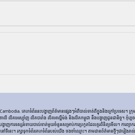
ia. គេហទំព័រ​នេះ​បង្ហាញ​ព័ត៌មាន​ផ្សេងៗ​អំពី​បាល់ទាត់​ពី​ក្នុង​និង​ក្រៅ​ប្រទេស។ 
ីតាលី លីគអេស្ប៉ាញ លីគបារាំង លីគអាល្លឺម៉ង់ និងលីគកម្ពុជា នឹងបង្ហាញជូនជានិច្ច។ កុំភ
ញការទស្សន៍ទាយបាល់ទាត់មួយចំនួនសម្រាប់ការប្រកួតដែលគួរពិនិត្យមើល។ ការព្យាករណ
ទីនេះ។ រក្សាទុកទំព័រគេហទំព័ររបស់យើង ចងចាំឈ្មោះ។ តាមដានព័ត៌មានថ្មីៗជារៀងរាល់ថ