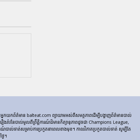
ក្រុមអ្នកយកព័ត៌មាន balteat.com ព្យាយាមអស់ពីសមត្ថភាពដើម្បីបង្ហាញព័ត៌មានបាល់
្លេចរឿងរ៉ាវនៃបាល់មូលពីព្រឹត្តិការណ៍ដ៏មានកិត្យានុភាពដូចជា Champions League,
៍បាល់ទាត់សម្រាប់ការប្រកួតនាពេលខាងមុខ។ កាលវិភាគប្រកួតបាល់ទាត់ សូម្បីតែ
្ងៃ។