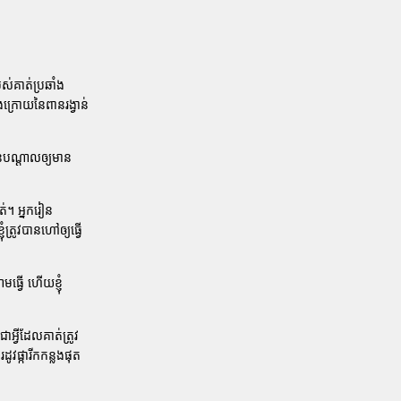
បស់គាត់ប្រឆាំង
ងក្រោយនៃពានរង្វាន់
ានបណ្តាលឲ្យមាន
ត់។ អ្នករៀន
ំត្រូវបានហៅឲ្យធ្វើ
ធ្វើ ហើយខ្ញុំ
អ្វីដែលគាត់ត្រូវ
ផ្ការីកកន្លងផុត