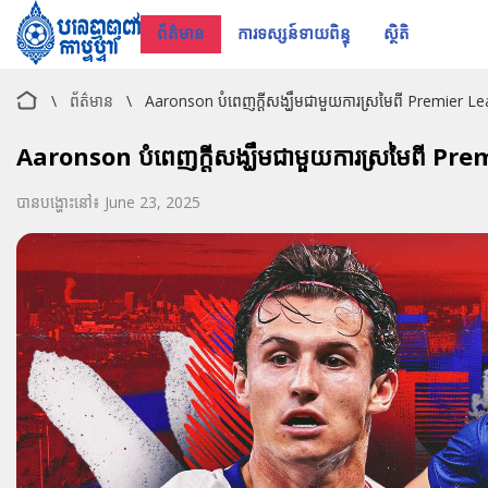
ព័ត៌មាន
ការទស្សន៍ទាយពិន្ទុ
ស្ថិតិ
\
ព័ត៌មាន
\
Aaronson បំពេញក្តីសង្ឃឹមជាមួយការស្រមៃពី Premier Le
Aaronson បំពេញក្តីសង្ឃឹមជាមួយការស្រមៃពី Pre
បានបង្ហោះនៅ៖ June 23, 2025