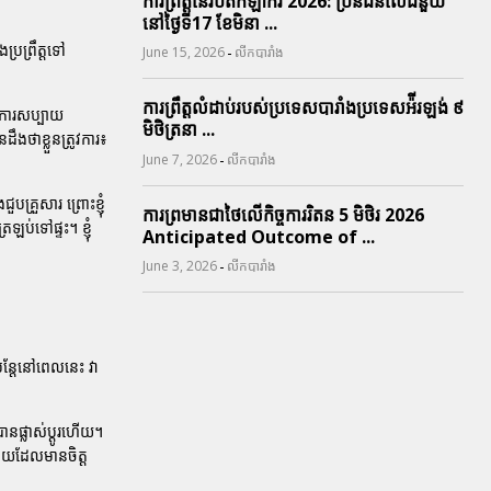
ការព្រឹត្តនៃរបត់កីឡាករ 2026: ប្រិនជនលើជំនួយ
នៅថ្ងៃទី17 ខែមិនា ...
រព្រឹត្តទៅ
-
June 15, 2026
លីកបារាំង
ការព្រឹត្តលំដាប់របស់ប្រទេសបារាំងប្រទេសអ៉ីរឡង់ ៩
ងការសប្បាយ
មិថិត្រនា ...
ឹងថាខ្លួនត្រូវការ៖
-
June 7, 2026
លីកបារាំង
បគ្រួសារ ព្រោះខ្ញុំ
ការព្រមានជាថៃលើកិច្ចការរិតន 5 មិថិរ 2026
ឡប់ទៅផ្ទះ។ ខ្ញុំ
Anticipated Outcome of ...
-
June 3, 2026
លីកបារាំង
ុន្តែនៅពេលនេះ វា
ានផ្លាស់ប្តូរហើយ។
ួយដែលមានចិត្ត