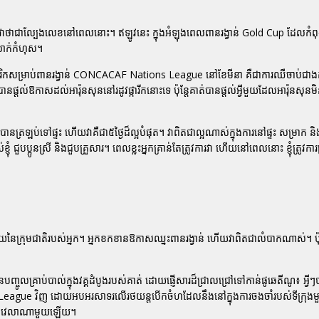
វាថាជាល្បែងលេខនៅពេលនោះ។ ឥឡូវនេះ ក្នុងអំឡុងពេលពានរង្វាន់ Gold Cup ដែលកំពុងប្
លាក់កំហុស។
អាមេរិកសម្រាប់ពានរង្វាន់ CONCACAF Nations League នៅខែមីនា គឺជាការឈឺចាប់ជា
្តល់ឱកាសដល់អារ៉ុនសុននៅរដូវផ្ការីកនោះទេ ប៉ុន្តែគាត់បានផ្តល់អ្វីមួយដែលអារ៉ុនសុនមិនដ
ខ្ញុំបានត្រឡប់ទៅផ្ទះ ហើយវាគឺជា៥ថ្ងៃដ៏ល្អបំផុត។ វាពិតជាល្អណាស់ក្នុងការនៅផ្ទះ សម្រាក និងជួ
ួបប្អូនស្រី និងជួបគ្រួសារ។ ពេលខ្លះអ្នកគ្រាន់តែត្រូវការវា ហើយនៅពេលនោះ ខ្ញុំត្រូវការត្រ
កមួយនៃក្រុមជាតិរបស់អ្នក។ អ្នកខកខានឱកាសឈ្នះពានរង្វាន់ ហើយវាពិតជាលំបាកណាស់។ ប៉
ចូលគ្រាប់បាល់ក្នុងវគ្គដំបូងរបស់គាត់ ដោយផ្ញើសារដ៏ជ្រាលជ្រៅទៅកាន់ផូឆេតីណូ៖ អ្វីៗប
 League វិញ ដោយអបអរសាទរលើរថយន្តបើកចំហដែលនឹងនៅក្នុងការចងចាំរបស់ទីក្រុងម
នពេលវេលាណាមួយឡើយ។