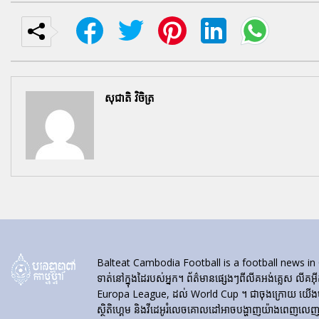
សុជាតិ វិចិត្រ
Balteat Cambodia Football is a football news in Cambod
ទាត់នៅក្នុងដៃរបស់អ្នក។ ព័ត៌មានផ្សេងៗពីលីគអង់គ្លេស លីគអ៊
Europa League, ដល់ World Cup ។ ជាចុងក្រោយ យើងបង្ហា
ស្ថិតិហ្គេម និងវីដេអូរំលេចគោលដៅអាចបង្ហាញយ៉ាងពេញលេញនៅ