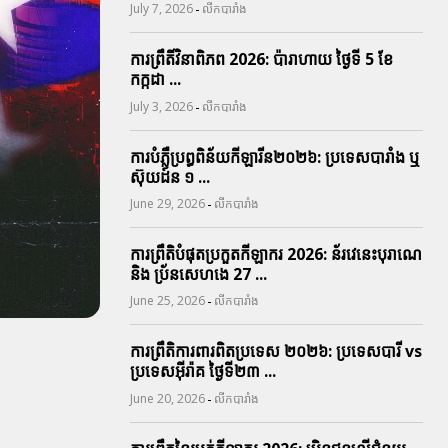
-
July 7, 2026
លីកបារាំង
ការព្រឹតិ៍វិនាពិភព 2026: ប៉ារាហាយ ថ្ងៃទី 5 ខែ
កក្កដា ...
-
July 3, 2026
លីកបារាំង
ការបំភ្លឺប្រព្ធ​ពិន័យ​កីឡារីន​២០២៦: ប្រទេស​បារាំង​ ឬ​
ស៊ុយដ៍ន​ ១ ...
-
June 29, 2026
លីកបារាំង
ការព្រឹតិបំផុតប្រកួតកីឡាករ 2026: ន័រវេនេះបុរាណេ
និង ប្រ័នសេហងេ 27 ...
-
June 25, 2026
លីកបារាំង
ការព្រឹតិការពារ​ពិតប្រទេស ២០២៦: ប្រទេសបារី vs
ប្រទេសអ៊ីរ៉ាគ ថ្ងៃទី​២៣ ...
-
June 20, 2026
លីកបារាំង