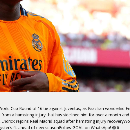
orld Cup Round of 16 tie against Juventus, as Brazilian wonderkid En
d from a hamstring injury that has sidelined him for over a month and
a.Endrick rejoins Real Madrid squad after hamstring injury recoveryWo
ungster’s fit ahead of new seasonFollow GOAL on WhatsApp! 🟢📱