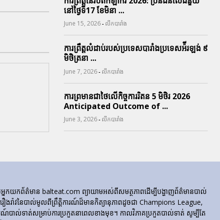
ការព្រឹត្តនៃរបត់កីឡាករ 2026: ប្រិនជនលើជំនួយ
នៅថ្ងៃទី17 ខែមិនា ...
-
June 15, 2026
លីកបារាំង
ការព្រឹត្តលំដាប់របស់ប្រទេសបារាំងប្រទេសអ៉ីរឡង់ ៩
មិថិត្រនា ...
-
June 7, 2026
លីកបារាំង
ការព្រមានជាថៃលើកិច្ចការរិតន 5 មិថិរ 2026
Anticipated Outcome of ...
-
June 3, 2026
លីកបារាំង
ក្រុមអ្នកយកព័ត៌មាន balteat.com ព្យាយាមអស់ពីសមត្ថភាពដើម្បីបង្ហាញព័ត៌មានបាល់
្លេចរឿងរ៉ាវនៃបាល់មូលពីព្រឹត្តិការណ៍ដ៏មានកិត្យានុភាពដូចជា Champions League,
៍បាល់ទាត់សម្រាប់ការប្រកួតនាពេលខាងមុខ។ កាលវិភាគប្រកួតបាល់ទាត់ សូម្បីតែ