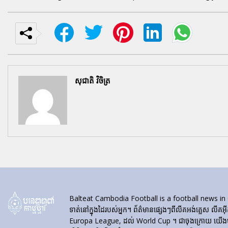
សុជាតិ វិចិត្រ
Balteat Cambodia Football is a football news in Cambod
ទាត់នៅក្នុងដៃរបស់អ្នក។ ព័ត៌មានផ្សេងៗពីលីគអង់គ្លេស លីគអ៊
Europa League, ដល់ World Cup ។ ជាចុងក្រោយ យើងបង្ហា