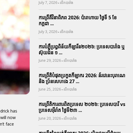
-
July 7, 2026
លីកបារាំង
ការព្រឹតិ៍វិនាពិភព 2026: ប៉ារាហាយ ថ្ងៃទី 5 ខែ
កក្កដា ...
-
July 3, 2026
លីកបារាំង
ការបំភ្លឺប្រព្ធ​ពិន័យ​កីឡារីន​២០២៦: ប្រទេស​បារាំង​ ឬ​
ស៊ុយដ៍ន​ ១ ...
-
June 29, 2026
លីកបារាំង
ការព្រឹតិបំផុតប្រកួតកីឡាករ 2026: ន័រវេនេះបុរាណេ
និង ប្រ័នសេហងេ 27 ...
-
June 25, 2026
លីកបារាំង
ការព្រឹតិការពារ​ពិតប្រទេស ២០២៦: ប្រទេសបារី vs
ប្រទេសអ៊ីរ៉ាគ ថ្ងៃទី​២៣ ...
drick has
 will now
-
June 20, 2026
លីកបារាំង
n’t face