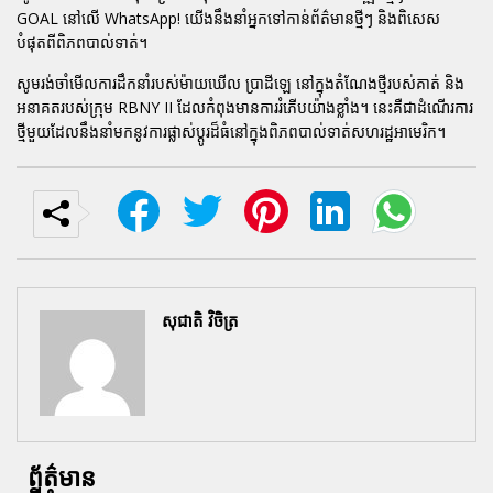
GOAL នៅលើ WhatsApp! យើងនឹងនាំអ្នកទៅកាន់ព័ត៌មានថ្មីៗ និងពិសេស
បំផុតពីពិភពបាល់ទាត់។
សូមរង់ចាំមើលការដឹកនាំរបស់ម៉ាយឃើល ប្រាដីឡេ នៅក្នុងតំណែងថ្មីរបស់គាត់ និង
អនាគតរបស់ក្រុម RBNY II ដែលកំពុងមានការរំភើបយ៉ាងខ្លាំង។ នេះគឺជាដំណើរការ
ថ្មីមួយដែលនឹងនាំមកនូវការផ្លាស់ប្តូរដ៏ធំនៅក្នុងពិភពបាល់ទាត់សហរដ្ឋអាមេរិក។
សុជាតិ វិចិត្រ
ព័ត៌មាន