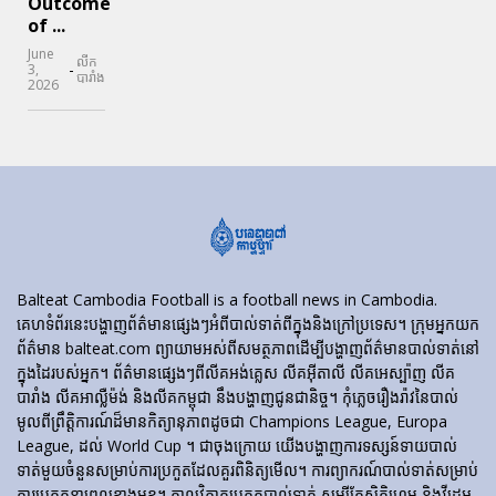
Outcome
of ...
June
លីក
-
3,
បារាំង
2026
Balteat Cambodia Football is a football news in Cambodia.
គេហទំព័រ​នេះ​បង្ហាញ​ព័ត៌មាន​ផ្សេងៗ​អំពី​បាល់ទាត់​ពី​ក្នុង​និង​ក្រៅ​ប្រទេស។ ក្រុមអ្នកយក
ព័ត៌មាន balteat.com ព្យាយាមអស់ពីសមត្ថភាពដើម្បីបង្ហាញព័ត៌មានបាល់ទាត់នៅ
ក្នុងដៃរបស់អ្នក។ ព័ត៌មានផ្សេងៗពីលីគអង់គ្លេស លីគអ៊ីតាលី លីគអេស្ប៉ាញ លីគ
បារាំង លីគអាល្លឺម៉ង់ និងលីគកម្ពុជា នឹងបង្ហាញជូនជានិច្ច។ កុំភ្លេចរឿងរ៉ាវនៃបាល់
មូលពីព្រឹត្តិការណ៍ដ៏មានកិត្យានុភាពដូចជា Champions League, Europa
League, ដល់ World Cup ។ ជាចុងក្រោយ យើងបង្ហាញការទស្សន៍ទាយបាល់
ទាត់មួយចំនួនសម្រាប់ការប្រកួតដែលគួរពិនិត្យមើល។ ការព្យាករណ៍បាល់ទាត់សម្រាប់
ការប្រកួតនាពេលខាងមុខ។ កាលវិភាគប្រកួតបាល់ទាត់ សូម្បីតែស្ថិតិហ្គេម និងវីដេអូ