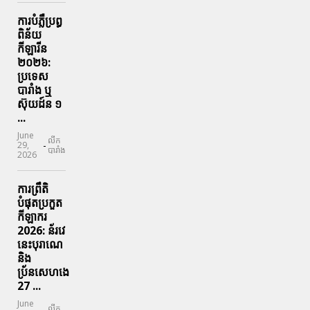
ការបំភ្លឺប្រព្ធ​
ពិន័យ​
កីឡារីន​
២០២៦:
ប្រទេស​
បារាំង​ ឬ​
ស៊ុយដ៍ន​ ១
...
June
លីក
-
29,
បារាំង
2026
ការព្រឹតិ
បំផុតប្រកួត
កីឡាករ
2026: ន័រវេ
នេះបុរាណេ
និង
ប្រ័នសេហងេ
27 ...
June
លីក