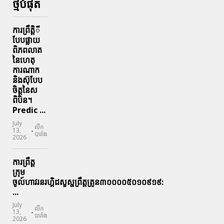
ថ្មីបំផុត
ការព្រឹតិ្តី
បែបផ្លាយ
ពិភពលាត
នៃហេតុ
ការណាក
និងស៊ុបែប
ចិត្តនៃស
ពិបិន។
Predic ...
July
លីក
-
13,
បារាំង
2026
ការព្រឹត្ត
ក្រុម
ចូល៍ហាវរនរហ្គិដសួស្ផព្រឹត្តត្រូន៣០០០០៥០១០៩១៩:
...
July
លីក
-
13,
បារាំង
2026