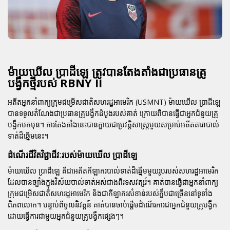
ម៉ាយឃើល ប្រាដីឡេ ត្រូវបានតែងតាំងជាប្រធានគ្រូ
បង្វឹកថ្មីរបស់ RBNY II
អតីតអ្នកនាំពាក្យក្រុមជម្រើសជាតិសហរដ្ឋអាមេរិក (USMNT) ម៉ាយឃើល ប្រាដីឡេ
បានទទួលតំណែងជាប្រធានគ្រូបង្វឹកដំបូងរបស់គាត់ ក្រោយពីបានធ្វើជាអ្នកជំនួយគ្រូ
បង្វឹកមកមុន។ ការតែងតាំងនេះបានក្លាយជាប្រវត្តិសាស្ត្រមួយសម្រាប់អតីតតារាបាល់
ទាត់ដ៏ឆ្នើមនេះ។
ដំណើរជីវិតវិជ្ជាជីវៈរបស់ម៉ាយឃើល ប្រាដីឡេ
ម៉ាយឃើល ប្រាដីឡេ គឺជាអតីតកីឡាករបាល់ទាត់ដ៏ឆ្នើមមួយរូបរបស់សហរដ្ឋអាមេរិក
ដែលបានច្បាំងក្នុងវិស័យបាល់ទាត់អស់ជាងពីរទសវត្សរ៍។ គាត់បានធ្វើជាអ្នកនាំពាក្យ
ក្រុមជម្រើសជាតិសហរដ្ឋអាមេរិក និងជាកីឡាករសំខាន់របស់ក្លឹបជាច្រើននៅទូទាំង
ពិភពលោក។ បន្ទាប់ពីចូលនិវត្តន៍ គាត់បានចាប់ផ្តើមដំណើរការជាអ្នកជំនួយគ្រូបង្វឹក
ដោយធ្វើការជាមួយអ្នកជំនួយគ្រូបង្វឹកផ្សេងៗ។