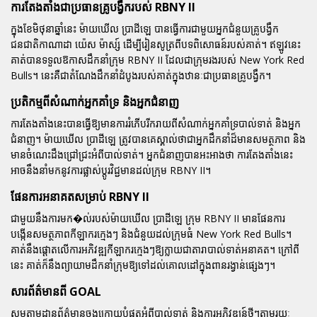
ការតែងតាំងជាប្រធានគ្រូបង្វឹករបស់ RBNY II
ក្នុងខែមិថុនាឆ្នាំនេះ ម៉ាយឃើល ប្រាដីឡេ បានធ្វើការជាមួយអ្នកជំនួយគ្រូបង្វឹក
ជនជាតិកាណាដា យ៉េស ម៉ាស្ស៍ ដើម្បីរៀនសូត្រពីបទពិសោធន៍របស់គាត់។ ឥឡូវនេះ
គាត់បានទទួលឱកាសដឹកនាំក្រុម RBNY II ដែលជាក្រុមរងរបស់ New York Red
Bulls។ នេះគឺជាតំណែងដឹកនាំដំបូងរបស់គាត់ក្នុងឋានៈជាប្រធានគ្រូបង្វឹក។
ប្រតិកម្មពីសំណាក់អ្នកគាំទ្រ និងអ្នកជំនាញ
ការតែងតាំងនេះបានធ្វើឱ្យមានការរំភើបរីករាយពីសំណាក់អ្នកគាំទ្របាល់ទាត់ និងអ្នក
ជំនាញ។ ម៉ាយឃើល ប្រាដីឡេ ត្រូវបានគេស្គាល់ថាជាអ្នកដឹកនាំដ៏មានសមត្ថភាព និង
មានចំណេះដឹងជ្រៅជ្រះអំពីបាល់ទាត់។ អ្នកជំនាញបានអះអាងថា ការតែងតាំងនេះ
អាចនឹងនាំមកនូវការផ្លាស់ប្តូរវិជ្ជមានដល់ក្រុម RBNY II។
ផែនការអនាគតសម្រាប់ RBNY II
ជាមួយនឹងការមក�ល់របស់ម៉ាយឃើល ប្រាដីឡេ ក្រុម RBNY II មានផែនការ
បង្កើនសមត្ថភាពកីឡាករក្មេងៗ និងជំនួយដល់ក្រុមធំ New York Red Bulls។
គាត់នឹងផ្តោតលើការអភិវឌ្ឍកីឡាករក្មេងៗឱ្យក្លាយជាតារាបាល់ទាត់អនាគត។ ក្រៅពី
នេះ គាត់ក៏នឹងព្យាយាមដឹកនាំក្រុមឱ្យទៅដល់គោលដៅក្នុងពានរង្វាន់ផ្សេងៗ។
សារព័ត៌មានពី GOAL
សូមតាមដានព័ត៌មានចុងក្រោយបំផុតអំពីបាល់ទាត់ និងការអភិវឌ្ឍន៍ថ្មីៗតាមរយៈ