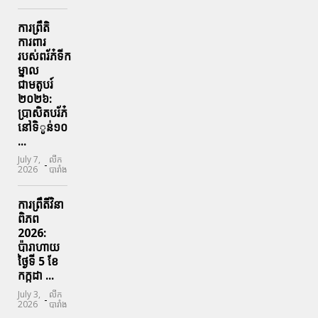
ការព្រឹតិ
ការពារ
របស់ពរ័ភ៎ទីក
ម្នាល
ជាមតូបរ៍
២០២៦:
ប្រាសិតបរ័ភ៎
នៅទិូន់១០
...
July 7,
លីក
-
2026
បារាំង
ការព្រឹតិ៍វិនា
ពិភព
2026:
ប៉ារាហាយ
ថ្ងៃទី 5 ខែ
កក្កដា ...
July 3,
លីក
-
2026
បារាំង