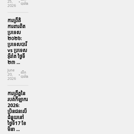
-
25,
បារាំង
2026
ការព្រឹតិ
ការពារ​ពិត
ប្រទេស
២០២៦:
ប្រទេសបារី
vs ប្រទេស
អ៊ីរ៉ាគ ថ្ងៃទី​
២៣ ...
June
លីក
-
20,
បារាំង
2026
ការព្រឹត្តនៃ
របត់កីឡាករ
2026:
ប្រិនជនលើ
ជំនួយនៅ
ថ្ងៃទី17 ខែ
មិនា ...