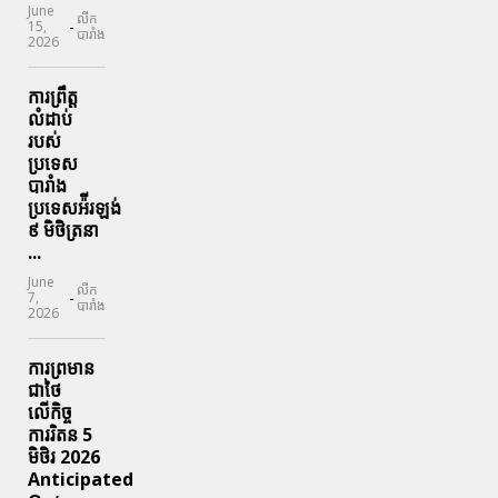
June
លីក
-
15,
បារាំង
2026
ការព្រឹត្ត
លំដាប់
របស់
ប្រទេស
បារាំង
ប្រទេសអ៉ីរឡង់
៩ មិថិត្រនា
...
June
លីក
-
7,
បារាំង
2026
ការព្រមាន
ជាថៃ
លើកិច្ច
ការរិតន 5
មិថិរ 2026
Anticipated