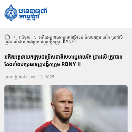
\
ព័ត៌មាន
\
អតីតអគ្គនាយកក្រុមជម្រើសជាតិសហរដ្ឋអាមេរិក ប្រាដលី
ត្រូវបានតែងតាំងជាប្រធានគ្រូបង្វឹកក្រុម RBNY II
អតីតអគ្គនាយកក្រុមជម្រើសជាតិសហរដ្ឋអាមេរិក ប្រាដលី ត្រូវបាន
តែងតាំងជាប្រធានគ្រូបង្វឹកក្រុម RBNY II
បានបង្ហោះនៅ៖ June 12, 2025