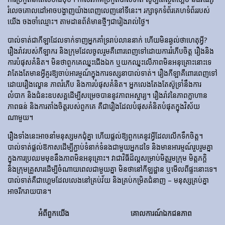
រំលេចគោលដៅអាចបង្ហាញយ៉ាងពេញលេញនៅទីនេះ។ រក្សាទុកទំព័រគេហទំព័ររបស់
យើង ចងចាំឈ្មោះ។ តាមដានព័ត៌មានថ្មីៗជារៀងរាល់ថ្ងៃ។
បាល់ទាត់​ជា​កីឡា​ដែល​ទាក់​ទាញ​អ្នក​គាំទ្រ​រាប់​លាន​នាក់ ហើយ​មិន​ឆ្ងល់​ថា​ហេតុអ្វី?
រឿងរ៉ាវ​របស់​កីឡាករ និង​ក្រុម​ដែល​ចូលរួម​គឺ​ពោរពេញ​ទៅ​ដោយ​ការ​រំភើប​ចិត្ត រឿង​និង​
ការ​បំផុស​គំនិត។ មិនថាពួកគេឈ្នះជើងឯក ឬយកឈ្នះលើភាពមិនអនុគ្រោះនោះទេ
វាតែងតែមានអ្វីគួរឱ្យចាប់អារម្មណ៍ក្នុងការទស្សនាបាល់ទាត់។ រឿង​កីឡា​គឺ​ពោរពេញ​ទៅ​
ដោយ​រឿង​ល្ខោន ភាព​រំភើប និង​ការ​បំផុស​គំនិត។ អ្នកលេងតែងតែស៊ូទ្រាំនឹងការ
លំបាក និងជំនះឧបសគ្គដើម្បីសម្រេចបាននូវភាពអស្ចារ្យ។ រឿងរ៉ាវនៃភាពក្លាហាន
ភាពធន់ និងការតាំងចិត្តរបស់ពួកគេ គឺជារឿងដែលបំផុសគំនិតបំផុតក្នុងវិស័យ
ណាមួយ។
រឿងទាំងនេះអាចនាំមនុស្សមកជុំគ្នា ហើយផ្តល់ឱ្យពួកគេនូវអ្វីដែលលើកទឹកចិត្ត។
បាល់ទាត់ផ្តល់ឱកាសដើម្បីភ្ជាប់ទំនាក់ទំនងជាមួយអ្នកដទៃ និងមានអារម្មណ៍រួបរួមគ្នា
ក្នុងការប្រឈមមុខនឹងភាពមិនអនុគ្រោះ។ វាជាវិធីដ៏ល្អសម្រាប់មិត្តរួមក្រុម មិត្តភក្តិ
និងក្រុមគ្រួសារដើម្បីចំណាយពេលជាមួយគ្នា មិនថានៅកីឡដ្ឋាន ឬមើលពីផ្ទះនោះទេ។
បាល់ទាត់គឺជាហ្គេមដែលលេងនៅគ្រប់វ័យ និងគ្រប់កម្រិតជំនាញ – មនុស្សគ្រប់គ្នា
អាចរីករាយបាន។
អំពីពួកយើង
គោលការណ៍ឯកជនភាព