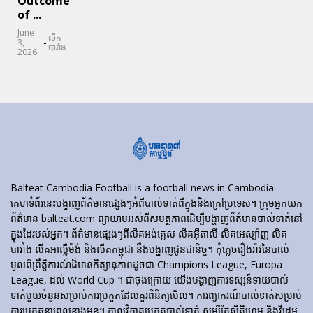
Outcome
of ...
June
លីក
-
3,
បារាំង
2026
Balteat Cambodia Football is a football news in Cambodia.
គេហទំព័រ​នេះ​បង្ហាញ​ព័ត៌មាន​ផ្សេងៗ​អំពី​បាល់ទាត់​ពី​ក្នុង​និង​ក្រៅ​ប្រទេស។ ក្រុមអ្នកយក
ព័ត៌មាន balteat.com ព្យាយាមអស់ពីសមត្ថភាពដើម្បីបង្ហាញព័ត៌មានបាល់ទាត់នៅ
ក្នុងដៃរបស់អ្នក។ ព័ត៌មានផ្សេងៗពីលីគអង់គ្លេស លីគអ៊ីតាលី លីគអេស្ប៉ាញ លីគ
បារាំង លីគអាល្លឺម៉ង់ និងលីគកម្ពុជា នឹងបង្ហាញជូនជានិច្ច។ កុំភ្លេចរឿងរ៉ាវនៃបាល់
មូលពីព្រឹត្តិការណ៍ដ៏មានកិត្យានុភាពដូចជា Champions League, Europa
League, ដល់ World Cup ។ ជាចុងក្រោយ យើងបង្ហាញការទស្សន៍ទាយបាល់
ទាត់មួយចំនួនសម្រាប់ការប្រកួតដែលគួរពិនិត្យមើល។ ការព្យាករណ៍បាល់ទាត់សម្រាប់
ការប្រកួតនាពេលខាងមុខ។ កាលវិភាគប្រកួតបាល់ទាត់ សូម្បីតែស្ថិតិហ្គេម និងវីដេអូ