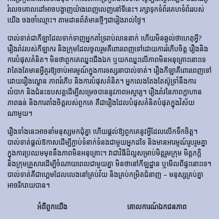
រំលេចគោលដៅអាចបង្ហាញយ៉ាងពេញលេញនៅទីនេះ។ រក្សាទុកទំព័រគេហទំព័ររបស់
យើង ចងចាំឈ្មោះ។ តាមដានព័ត៌មានថ្មីៗជារៀងរាល់ថ្ងៃ។
បាល់ទាត់​ជា​កីឡា​ដែល​ទាក់​ទាញ​អ្នក​គាំទ្រ​រាប់​លាន​នាក់ ហើយ​មិន​ឆ្ងល់​ថា​ហេតុអ្វី?
រឿងរ៉ាវ​របស់​កីឡាករ និង​ក្រុម​ដែល​ចូលរួម​គឺ​ពោរពេញ​ទៅ​ដោយ​ការ​រំភើប​ចិត្ត រឿង​និង​
ការ​បំផុស​គំនិត។ មិនថាពួកគេឈ្នះជើងឯក ឬយកឈ្នះលើភាពមិនអនុគ្រោះនោះទេ
វាតែងតែមានអ្វីគួរឱ្យចាប់អារម្មណ៍ក្នុងការទស្សនាបាល់ទាត់។ រឿង​កីឡា​គឺ​ពោរពេញ​ទៅ​
ដោយ​រឿង​ល្ខោន ភាព​រំភើប និង​ការ​បំផុស​គំនិត។ អ្នកលេងតែងតែស៊ូទ្រាំនឹងការ
លំបាក និងជំនះឧបសគ្គដើម្បីសម្រេចបាននូវភាពអស្ចារ្យ។ រឿងរ៉ាវនៃភាពក្លាហាន
ភាពធន់ និងការតាំងចិត្តរបស់ពួកគេ គឺជារឿងដែលបំផុសគំនិតបំផុតក្នុងវិស័យ
ណាមួយ។
រឿងទាំងនេះអាចនាំមនុស្សមកជុំគ្នា ហើយផ្តល់ឱ្យពួកគេនូវអ្វីដែលលើកទឹកចិត្ត។
បាល់ទាត់ផ្តល់ឱកាសដើម្បីភ្ជាប់ទំនាក់ទំនងជាមួយអ្នកដទៃ និងមានអារម្មណ៍រួបរួមគ្នា
ក្នុងការប្រឈមមុខនឹងភាពមិនអនុគ្រោះ។ វាជាវិធីដ៏ល្អសម្រាប់មិត្តរួមក្រុម មិត្តភក្តិ
និងក្រុមគ្រួសារដើម្បីចំណាយពេលជាមួយគ្នា មិនថានៅកីឡដ្ឋាន ឬមើលពីផ្ទះនោះទេ។
បាល់ទាត់គឺជាហ្គេមដែលលេងនៅគ្រប់វ័យ និងគ្រប់កម្រិតជំនាញ – មនុស្សគ្រប់គ្នា
អាចរីករាយបាន។
អំពីពួកយើង
គោលការណ៍ឯកជនភាព