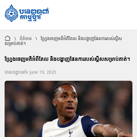
\
ព័ត៌មាន
\
ហ្វ្រែងចេញមតិអំពីតែល និងបង្ហាញផែនការរបស់ស្ពឺស
សម្រាប់គាត់។
ហ្វ្រែងចេញមតិអំពីតែល និងបង្ហាញផែនការរបស់ស្ពឺសសម្រាប់គាត់។
បានបង្ហោះនៅ៖ June 19, 2025