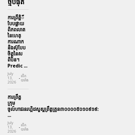
ថ្មីបំផុត
ការព្រឹតិ្តី
បែបផ្លាយ
ពិភពលាត
នៃហេតុ
ការណាក
និងស៊ុបែប
ចិត្តនៃស
ពិបិន។
Predic ...
July
លីក
-
13,
បារាំង
2026
ការព្រឹត្ត
ក្រុម
ចូល៍ហាវរនរហ្គិដសួស្ផព្រឹត្តត្រូន៣០០០០៥០១០៩១៩:
...
July
លីក
-
13,
បារាំង
2026