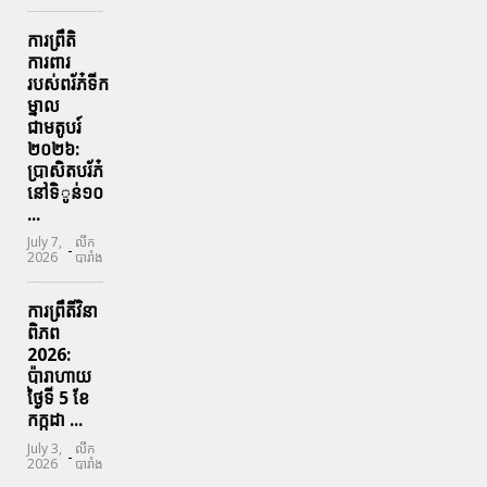
ការព្រឹតិ
ការពារ
របស់ពរ័ភ៎ទីក
ម្នាល
ជាមតូបរ៍
២០២៦:
ប្រាសិតបរ័ភ៎
នៅទិូន់១០
...
July 7,
លីក
-
2026
បារាំង
ការព្រឹតិ៍វិនា
ពិភព
2026:
ប៉ារាហាយ
ថ្ងៃទី 5 ខែ
កក្កដា ...
July 3,
លីក
-
2026
បារាំង