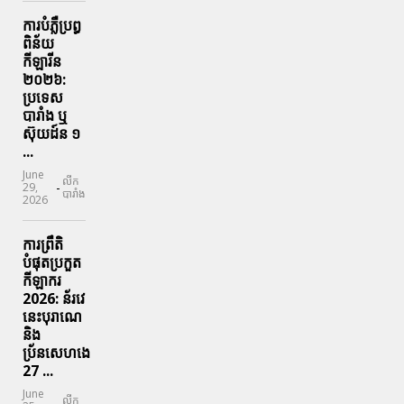
ការបំភ្លឺប្រព្ធ​
ពិន័យ​
កីឡារីន​
២០២៦:
ប្រទេស​
បារាំង​ ឬ​
ស៊ុយដ៍ន​ ១
...
June
លីក
-
29,
បារាំង
2026
ការព្រឹតិ
បំផុតប្រកួត
កីឡាករ
2026: ន័រវេ
នេះបុរាណេ
និង
ប្រ័នសេហងេ
27 ...
June
លីក