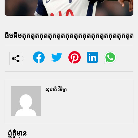
ធីមធីមតុតតុតតុតតុតតុតតុតតុតតុតតុតតុតតុតតុតតុតត
សុជាតិ វិចិត្រ
ព័ត៌មាន