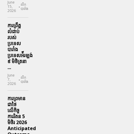
June
លីក
-
15,
បារាំង
2026
ការព្រឹត្ត
លំដាប់
របស់
ប្រទេស
បារាំង
ប្រទេសអ៉ីរឡង់
៩ មិថិត្រនា
...
June
លីក
-
7,
បារាំង
2026
ការព្រមាន
ជាថៃ
លើកិច្ច
ការរិតន 5
មិថិរ 2026
Anticipated