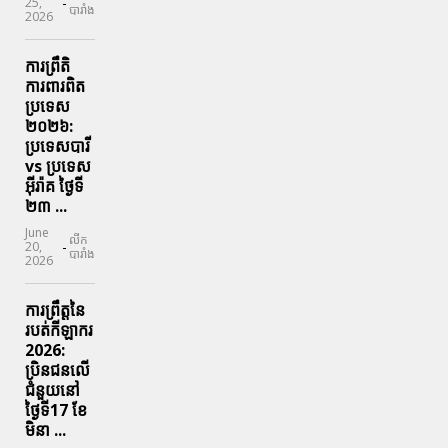
-
25,
បារាំង
2026
ការព្រឹតិ
ការពារ​ពិត
ប្រទេស
២០២៦:
ប្រទេសបារី
vs ប្រទេស
អ៊ីរ៉ាគ ថ្ងៃទី​
២៣ ...
June
លីក
-
20,
បារាំង
2026
ការព្រឹត្តនៃ
របត់កីឡាករ
2026:
ប្រិនជនលើ
ជំនួយនៅ
ថ្ងៃទី17 ខែ
មិនា ...