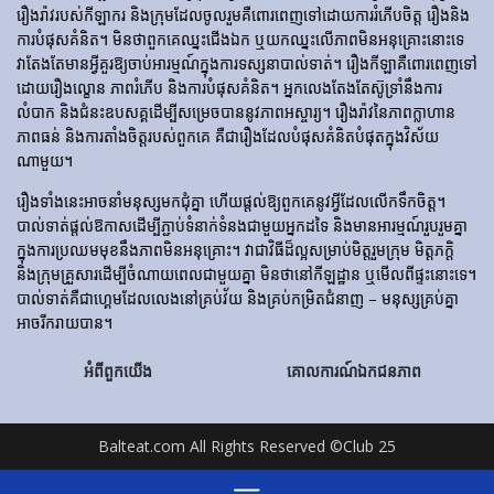
រឿងរ៉ាវ​របស់​កីឡាករ និង​ក្រុម​ដែល​ចូលរួម​គឺ​ពោរពេញ​ទៅ​ដោយ​ការ​រំភើប​ចិត្ត រឿង​និង​
ការ​បំផុស​គំនិត។ មិនថាពួកគេឈ្នះជើងឯក ឬយកឈ្នះលើភាពមិនអនុគ្រោះនោះទេ
វាតែងតែមានអ្វីគួរឱ្យចាប់អារម្មណ៍ក្នុងការទស្សនាបាល់ទាត់។ រឿង​កីឡា​គឺ​ពោរពេញ​ទៅ​
ដោយ​រឿង​ល្ខោន ភាព​រំភើប និង​ការ​បំផុស​គំនិត។ អ្នកលេងតែងតែស៊ូទ្រាំនឹងការ
លំបាក និងជំនះឧបសគ្គដើម្បីសម្រេចបាននូវភាពអស្ចារ្យ។ រឿងរ៉ាវនៃភាពក្លាហាន
ភាពធន់ និងការតាំងចិត្តរបស់ពួកគេ គឺជារឿងដែលបំផុសគំនិតបំផុតក្នុងវិស័យ
ណាមួយ។
រឿងទាំងនេះអាចនាំមនុស្សមកជុំគ្នា ហើយផ្តល់ឱ្យពួកគេនូវអ្វីដែលលើកទឹកចិត្ត។
បាល់ទាត់ផ្តល់ឱកាសដើម្បីភ្ជាប់ទំនាក់ទំនងជាមួយអ្នកដទៃ និងមានអារម្មណ៍រួបរួមគ្នា
ក្នុងការប្រឈមមុខនឹងភាពមិនអនុគ្រោះ។ វាជាវិធីដ៏ល្អសម្រាប់មិត្តរួមក្រុម មិត្តភក្តិ
និងក្រុមគ្រួសារដើម្បីចំណាយពេលជាមួយគ្នា មិនថានៅកីឡដ្ឋាន ឬមើលពីផ្ទះនោះទេ។
បាល់ទាត់គឺជាហ្គេមដែលលេងនៅគ្រប់វ័យ និងគ្រប់កម្រិតជំនាញ – មនុស្សគ្រប់គ្នា
អាចរីករាយបាន។
អំពីពួកយើង
គោលការណ៍ឯកជនភាព
Balteat.com All Rights Reserved ©Club 25