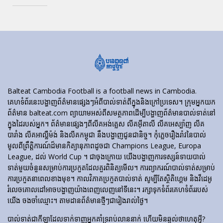
Balteat Cambodia Football is a football news in Cambodia.
គេហទំព័រ​នេះ​បង្ហាញ​ព័ត៌មាន​ផ្សេងៗ​អំពី​បាល់ទាត់​ពី​ក្នុង​និង​ក្រៅ​ប្រទេស។ ក្រុមអ្នកយក
ព័ត៌មាន balteat.com ព្យាយាមអស់ពីសមត្ថភាពដើម្បីបង្ហាញព័ត៌មានបាល់ទាត់នៅ
ក្នុងដៃរបស់អ្នក។ ព័ត៌មានផ្សេងៗពីលីគអង់គ្លេស លីគអ៊ីតាលី លីគអេស្ប៉ាញ លីគ
បារាំង លីគអាល្លឺម៉ង់ និងលីគកម្ពុជា នឹងបង្ហាញជូនជានិច្ច។ កុំភ្លេចរឿងរ៉ាវនៃបាល់
មូលពីព្រឹត្តិការណ៍ដ៏មានកិត្យានុភាពដូចជា Champions League, Europa
League, ដល់ World Cup ។ ជាចុងក្រោយ យើងបង្ហាញការទស្សន៍ទាយបាល់
ទាត់មួយចំនួនសម្រាប់ការប្រកួតដែលគួរពិនិត្យមើល។ ការព្យាករណ៍បាល់ទាត់សម្រាប់
ការប្រកួតនាពេលខាងមុខ។ កាលវិភាគប្រកួតបាល់ទាត់ សូម្បីតែស្ថិតិហ្គេម និងវីដេអូ
រំលេចគោលដៅអាចបង្ហាញយ៉ាងពេញលេញនៅទីនេះ។ រក្សាទុកទំព័រគេហទំព័ររបស់
យើង ចងចាំឈ្មោះ។ តាមដានព័ត៌មានថ្មីៗជារៀងរាល់ថ្ងៃ។
បាល់ទាត់​ជា​កីឡា​ដែល​ទាក់​ទាញ​អ្នក​គាំទ្រ​រាប់​លាន​នាក់ ហើយ​មិន​ឆ្ងល់​ថា​ហេតុអ្វី?