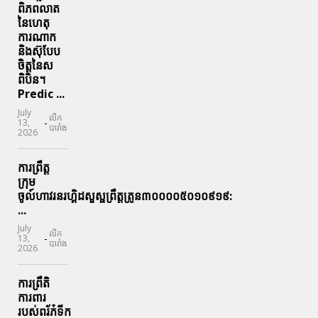
ពិភពលាត
នៃហេតុ
ការណាក
និងស៊ុបែប
ចិត្តនៃស
ពិបិន។
Predic ...
July
លីក
-
13,
បារាំង
2026
ការព្រឹត្ត
ក្រុម
ចូល៍ហាវរនរហ្គិដសួស្ផព្រឹត្តត្រូន៣០០០០៥០១០៩១៩:
...
July
លីក
-
13,
បារាំង
2026
ការព្រឹតិ
ការពារ
របស់ពរ័ភ៎ទីក