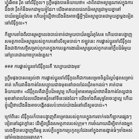
ហ្វ្ល័ររីអាន វ៉ឺត នៅលីវ៉ឺភូល។ ហ្វ្រីមផុងបាននិយាយថា៖ «វាពិតជាអស្ចារ្យណាស់ក្នុងការ
ដឹងថា វ៉ឺតក៏នឹងមកជាមួយខ្ញុំដែរ។ យើងមានពេលវេលាដ៏អស្ចារ្យជាមួយគ្នានៅ
បាយ័រឡេវ័រគូសែន ហើយខ្ញុំជឿថាយើងនឹងអាចធ្វើអ្វីៗដ៏អស្ចារ្យបានជាមួយគ្នាម្តងទៀត
នៅលីវ៉ឺភូល»។
កីឡាករទាំងពីរបានរួមគ្នាលេងបាល់ទាត់ជាមួយបាយ័រឡេវ័រគូសែន ហើយបានបង្ហាញ
សមត្ថភាពដ៏អស្ចារ្យរបស់ពួកគេនៅលើសួនបាល់។ ឥឡូវនេះ ការផ្លាស់ប្តូរទៅលីវ៉ឺភូល
នឹងជាឱកាសថ្មីសម្រាប់ពួកគេក្នុងការបន្តការងារដ៏អស្ចារ្យរបស់ពួកគេនៅក្លឹបដ៏ធំមួយ
នៅព្រះរាជាណាចក្រអង់គ្លេស។
### ការផ្លាស់ប្តូរទៅលីវ៉ឺភូលគឺ ‘សប្បាយជាងមុន’
ហ្វ្រីមផុងបានពន្យល់ថា ការផ្លាស់ប្តូរទៅលីវ៉ឺភូលគឺជាការសម្រេចចិត្តដ៏ល្អបំផុតសម្រាប់
គាត់ ហើយវានឹងកាន់តែសប្បាយជាងមុននៅពេលដែលវ៉ឺតមកដល់។ គាត់បាន
និយាយថា៖ «លីវ៉ឺភូលគឺជាក្លឹបដ៏អស្ចារ្យ ហើយខ្ញុំមានអារម្មណ៍ថាវានឹងកាន់តែល្អជាង
មុននៅពេលដែលយើងមានវ៉ឺតនៅទីនេះផងដែរ។ យើងទាំងពីរសុទ្ធតែចេះគ្នាល្អ ហើយ
ខ្ញុំជឿថាយើងនឹងអាចបង្កើតផលប៉ះពាល់យ៉ាងធំនៅលើសួនបាល់»។
ក្រៅពីនេះ លីវ៉ឺភូលក៏បានបង្ហាញពីគម្រោងរបស់ពួកគេក្នុងការទាក់ទងកីឡាករផ្សេងៗ
ទៀតនៅរដូវក្តៅនេះ ដើម្បីពង្រឹងសមត្ថភាពរបស់ក្រុម។ ការចំណាយដើម្បីទាក់ទងអ្នក
លេងថ្មីបានបង្ហាញពីឆន្ទៈរបស់ក្លឹបក្នុងការប្រកួតប្រជែងនៅក្នុងពានរង្វាន់ធំៗទាំងអស់
នៅអំឡុងពេលអនាគត។