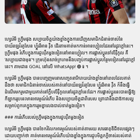
ហ្សេរ៉េមី ហ្វ្រីមផុង សប្បាយចិត្តយ៉ាងខ្លាំងក្នុងការឃើញសមាជិកជំនាន់ចាស់នៃ
បាយ័រឡេវ័រគូសែន ហ្វ្ល័ររីអាន វ៉ឺត ដើរតាមគាត់មកកាន់អានហ្វៀលដែរនៅរដូវក្តៅនេះ។
ហ្វ្រីមផុង រំភើបក្នុងការជួបវ៉ឺតម្តងទៀតនៅអានហ្វៀល។ ការផ្លាស់ប្តូរទៅលីវ៉ឺភូល គឺ
‘សប្បាយជាងមុន’។ ក្រុមហ៊ុនសាច់ក្រហមនឹងបញ្ចប់ការផ្លាស់ប្តូរបន្ថែមទៀតនៅរដូវក្តៅ
នេះ។ តាមដាន GOAL នៅលើ WhatsApp! 🟢📱។
ហ្សេរ៉េមី ហ្វ្រីមផុង បានបញ្ចេញមនោសញ្ចេតនារីករាយយ៉ាងខ្លាំងនៅពេលដែលគាត់
ដឹងថា សមាជិកជំនាន់ចាស់របស់គាត់នៅបាយ័រឡេវ័រគូសែន ហ្វ្ល័ររីអាន វ៉ឺត ក៏នឹងធ្វើ
ដំណើរមករួមជាមួយគាត់នៅក្លឹបលីវ៉ឺភូលនៅរដូវក្តៅនេះដែរ។ ការផ្លាស់ប្តូរនេះបានធ្វើឱ្យ
កីឡាកររូបនេះមានអារម្មណ៍រំភើប និងសប្បាយចិត្តជាពិសេស ព្រោះវានឹងជាឱកាសល្អ
សម្រាប់ពួកគេក្នុងការរួមគ្នាលេងបាល់ទាត់ម្តងទៀត។
### ការរំភើបរបស់ហ្វ្រីមផុងក្នុងការជួបវ៉ឺតម្តងទៀត
ហ្សេរ៉េមី ហ្វ្រីមផុង បានចែករំលែកអារម្មណ៍របស់គាត់តាមរយៈសារធាតុឌីជីថលផ្សេងៗ
ដោយបញ្ជាក់ថា គាត់មានអារម្មណ៍រំភើបយ៉ាងខ្លាំងក្នុងការជួបមិត្តភក្តិចាស់របស់គាត់