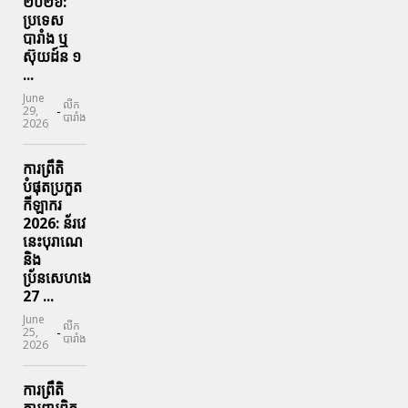
២០២៦:
ប្រទេស​
បារាំង​ ឬ​
ស៊ុយដ៍ន​ ១
...
June
លីក
-
29,
បារាំង
2026
ការព្រឹតិ
បំផុតប្រកួត
កីឡាករ
2026: ន័រវេ
នេះបុរាណេ
និង
ប្រ័នសេហងេ
27 ...
June
លីក
-
25,
បារាំង
2026
ការព្រឹតិ