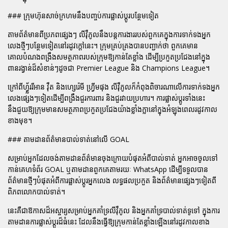
### ក្រុមហ៊ុនសាច់ក្រហមនឹងបញ្ចប់ការផ្លាស់ប្តូរបន្ថែមទៀត
តាមព័ត៌មានពីប្រភពផ្សេងៗ លីវ៉ឺភូលនឹងបន្តការងាររបស់ពួកគេក្នុងការទាក់ទងអ្នក
លេងថ្មីៗបន្ថែមទៀតនៅរដូវក្តៅនេះ។ ក្រុមគ្រប់គ្រងបានបញ្ជាក់ថា ពួកគេមាន
គោលបំណងពង្រឹងសមត្ថភាពរបស់ក្រុមឱ្យកាន់តែខ្លាំង ដើម្បីប្រកួតប្រជែងនៅក្នុង
ពានរង្វាន់ដ៏សំខាន់ៗដូចជា Premier League និង Champions League។
ក្រៅពីហ្វ្ល័ររីអាន វ៉ឺត និងហ្សេរ៉េមី ហ្វ្រីមផុង លីវ៉ឺភូលក៏កំពុងពិចារណាលើការទាក់ទងអ្នក
លេងផ្សេងៗទៀតដើម្បីពង្រឹងជួរការពារ និងជួរវាយប្រហារ។ ការផ្លាស់ប្តូរទាំងនេះ
នឹងជួយឱ្យក្រុមមានសមត្ថភាពប្រកួតប្រជែងយ៉ាងខ្លាំងក្លានៅក្នុងអំឡុងពេលរដូវកាល
ខាងមុខ។
### តាមដានព័ត៌មានបាល់ទាត់នៅលើ GOAL
សម្រាប់អ្នកដែលចង់តាមដានព័ត៌មានចុងក្រោយបំផុតអំពីបាល់ទាត់ អ្នកអាចចូលទៅ
កាន់គេហទំព័រ GOAL ឬតាមដានពួកគេតាមរយៈ WhatsApp ដើម្បីទទួលបាន
ព័ត៌មានថ្មីៗបំផុតអំពីការផ្លាស់ប្តូរអ្នកលេង លទ្ធផលប្រកួត និងព័ត៌មានផ្សេងៗទៀតពី
ពិភពលោកបាល់ទាត់។
នេះគឺជាឱកាសដ៏អស្ចារ្យសម្រាប់អ្នកគាំទ្រលីវ៉ឺភូល និងអ្នកគាំទ្របាល់ទាត់ទូទៅ ក្នុងការ
តាមដានការផ្លាស់ប្តូរដ៏ធំនេះ ដែលនឹងធ្វើឱ្យក្រុមកាន់តែខ្លាំងឡើងនៅរដូវកាលខាង