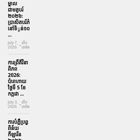
ម្នាល
ជាមតូបរ៍
២០២៦:
ប្រាសិតបរ័ភ៎
នៅទិូន់១០
...
July 7,
លីក
-
2026
បារាំង
ការព្រឹតិ៍វិនា
ពិភព
2026:
ប៉ារាហាយ
ថ្ងៃទី 5 ខែ
កក្កដា ...
July 3,
លីក
-
2026
បារាំង
ការបំភ្លឺប្រព្ធ​
ពិន័យ​
កីឡារីន​