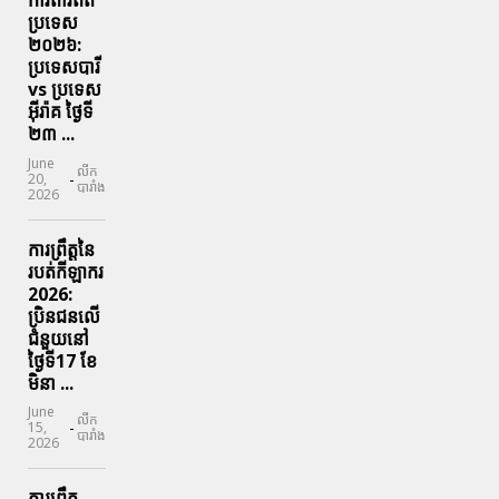
ការពារ​ពិត
ប្រទេស
២០២៦:
ប្រទេសបារី
vs ប្រទេស
អ៊ីរ៉ាគ ថ្ងៃទី​
២៣ ...
June
លីក
-
20,
បារាំង
2026
ការព្រឹត្តនៃ
របត់កីឡាករ
2026:
ប្រិនជនលើ
ជំនួយនៅ
ថ្ងៃទី17 ខែ
មិនា ...
June
លីក
-
15,
បារាំង
2026
ការព្រឹត្ត