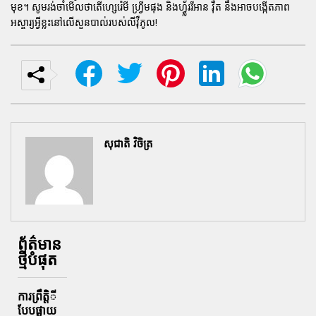
មុខ។ សូមរង់ចាំមើលថាតើហ្សេរ៉េមី ហ្វ្រីមផុង និងហ្វ្ល័ររីអាន វ៉ឺត នឹងអាចបង្កើតភាព
អស្ចារ្យអ្វីខ្លះនៅលើសួនបាល់របស់លីវ៉ឺភូល!
សុជាតិ វិចិត្រ
ព័ត៌មាន
ថ្មីបំផុត
ការព្រឹតិ្តី
បែបផ្លាយ