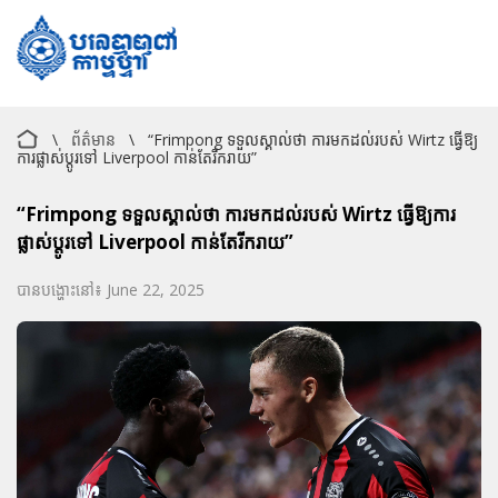
\
ព័ត៌មាន
\
“Frimpong ទទួលស្គាល់ថា ការមកដល់របស់ Wirtz ធ្វើឱ្យ
ការផ្លាស់ប្តូរទៅ Liverpool កាន់តែរីករាយ”
“Frimpong ទទួលស្គាល់ថា ការមកដល់របស់ Wirtz ធ្វើឱ្យការ
ផ្លាស់ប្តូរទៅ Liverpool កាន់តែរីករាយ”
បានបង្ហោះនៅ៖ June 22, 2025