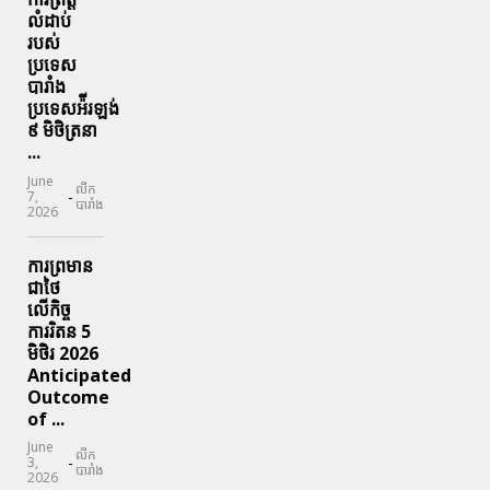
លំដាប់
របស់
ប្រទេស
បារាំង
ប្រទេសអ៉ីរឡង់
៩ មិថិត្រនា
...
June
លីក
-
7,
បារាំង
2026
ការព្រមាន
ជាថៃ
លើកិច្ច
ការរិតន 5
មិថិរ 2026
Anticipated
Outcome
of ...
June
លីក
-
3,
បារាំង
2026