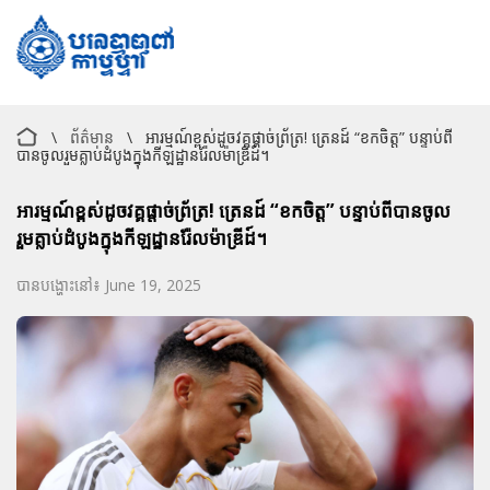
\
ព័ត៌មាន
\
អារម្មណ៍ខ្ពស់ដូចវគ្គផ្តាច់ព្រ័ត្រ! ត្រេនដ៍​ “ខកចិត្ត” បន្ទាប់ពី
បានចូលរួមគ្លាប់ដំបូងក្នុងកីឡដ្ឋានរ៉ែលម៉ាឌ្រីដ៍។
អារម្មណ៍ខ្ពស់ដូចវគ្គផ្តាច់ព្រ័ត្រ! ត្រេនដ៍​ “ខកចិត្ត” បន្ទាប់ពីបានចូល
រួមគ្លាប់ដំបូងក្នុងកីឡដ្ឋានរ៉ែលម៉ាឌ្រីដ៍។
បានបង្ហោះនៅ៖ June 19, 2025