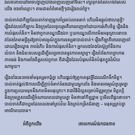
រំលេចគោលដៅអាចបង្ហាញយ៉ាងពេញលេញនៅទីនេះ។ រក្សាទុកទំព័រគេហទំព័ររបស់
យើង ចងចាំឈ្មោះ។ តាមដានព័ត៌មានថ្មីៗជារៀងរាល់ថ្ងៃ។
បាល់ទាត់​ជា​កីឡា​ដែល​ទាក់​ទាញ​អ្នក​គាំទ្រ​រាប់​លាន​នាក់ ហើយ​មិន​ឆ្ងល់​ថា​ហេតុអ្វី?
រឿងរ៉ាវ​របស់​កីឡាករ និង​ក្រុម​ដែល​ចូលរួម​គឺ​ពោរពេញ​ទៅ​ដោយ​ការ​រំភើប​ចិត្ត រឿង​និង​
ការ​បំផុស​គំនិត។ មិនថាពួកគេឈ្នះជើងឯក ឬយកឈ្នះលើភាពមិនអនុគ្រោះនោះទេ
វាតែងតែមានអ្វីគួរឱ្យចាប់អារម្មណ៍ក្នុងការទស្សនាបាល់ទាត់។ រឿង​កីឡា​គឺ​ពោរពេញ​ទៅ​
ដោយ​រឿង​ល្ខោន ភាព​រំភើប និង​ការ​បំផុស​គំនិត។ អ្នកលេងតែងតែស៊ូទ្រាំនឹងការ
លំបាក និងជំនះឧបសគ្គដើម្បីសម្រេចបាននូវភាពអស្ចារ្យ។ រឿងរ៉ាវនៃភាពក្លាហាន
ភាពធន់ និងការតាំងចិត្តរបស់ពួកគេ គឺជារឿងដែលបំផុសគំនិតបំផុតក្នុងវិស័យ
ណាមួយ។
រឿងទាំងនេះអាចនាំមនុស្សមកជុំគ្នា ហើយផ្តល់ឱ្យពួកគេនូវអ្វីដែលលើកទឹកចិត្ត។
បាល់ទាត់ផ្តល់ឱកាសដើម្បីភ្ជាប់ទំនាក់ទំនងជាមួយអ្នកដទៃ និងមានអារម្មណ៍រួបរួមគ្នា
ក្នុងការប្រឈមមុខនឹងភាពមិនអនុគ្រោះ។ វាជាវិធីដ៏ល្អសម្រាប់មិត្តរួមក្រុម មិត្តភក្តិ
និងក្រុមគ្រួសារដើម្បីចំណាយពេលជាមួយគ្នា មិនថានៅកីឡដ្ឋាន ឬមើលពីផ្ទះនោះទេ។
បាល់ទាត់គឺជាហ្គេមដែលលេងនៅគ្រប់វ័យ និងគ្រប់កម្រិតជំនាញ – មនុស្សគ្រប់គ្នា
អាចរីករាយបាន។
អំពីពួកយើង
គោលការណ៍ឯកជនភាព