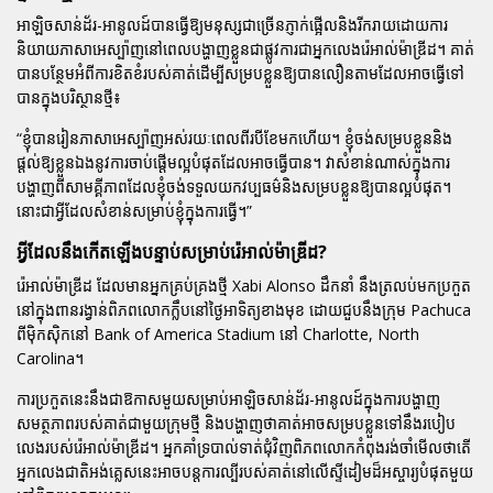
អាឡិចសាន់ដ័រ-អានូលដ៍បានធ្វើឱ្យមនុស្សជាច្រើនភ្ញាក់ផ្អើលនិងរីករាយដោយការ
និយាយភាសាអេស្ប៉ាញនៅពេលបង្ហាញខ្លួនជាផ្លូវការជាអ្នកលេងរ៉េអាល់ម៉ាឌ្រីដ។ គាត់
បានបន្ថែមអំពីការខិតខំរបស់គាត់ដើម្បីសម្របខ្លួនឱ្យបានលឿនតាមដែលអាចធ្វើទៅ
បានក្នុងបរិស្ថានថ្មី៖
“ខ្ញុំបានរៀនភាសាអេស្ប៉ាញអស់រយៈពេលពីរបីខែមកហើយ។ ខ្ញុំចង់សម្របខ្លួននិង
ផ្តល់ឱ្យខ្លួនឯងនូវការចាប់ផ្តើមល្អបំផុតដែលអាចធ្វើបាន។ វាសំខាន់ណាស់ក្នុងការ
បង្ហាញពីសាមគ្គីភាពដែលខ្ញុំចង់ទទួលយកវប្បធម៌និងសម្របខ្លួនឱ្យបានល្អបំផុត។
នោះជាអ្វីដែលសំខាន់សម្រាប់ខ្ញុំក្នុងការធ្វើ។”
អ្វីដែលនឹងកើតឡើងបន្ទាប់សម្រាប់រ៉េអាល់ម៉ាឌ្រីដ?
រ៉េអាល់ម៉ាឌ្រីដ ដែលមានអ្នកគ្រប់គ្រងថ្មី Xabi Alonso ដឹកនាំ នឹងត្រលប់មកប្រកួត
នៅក្នុងពានរង្វាន់ពិភពលោកក្លឹបនៅថ្ងៃអាទិត្យខាងមុខ ដោយជួបនឹងក្រុម Pachuca
ពីម៉ិកស៊ិកនៅ Bank of America Stadium នៅ Charlotte, North
Carolina។
ការប្រកួតនេះនឹងជាឱកាសមួយសម្រាប់អាឡិចសាន់ដ័រ-អានូលដ៍ក្នុងការបង្ហាញ
សមត្ថភាពរបស់គាត់ជាមួយក្រុមថ្មី និងបង្ហាញថាគាត់អាចសម្របខ្លួនទៅនឹងរបៀប
លេងរបស់រ៉េអាល់ម៉ាឌ្រីដ។ អ្នកគាំទ្របាល់ទាត់ជុំវិញពិភពលោកកំពុងរង់ចាំមើលថាតើ
អ្នកលេងជាតិអង់គ្លេសនេះអាចបន្តការល្បីរបស់គាត់នៅលើស្ទីដៀមដ៏អស្ចារ្យបំផុតមួយ