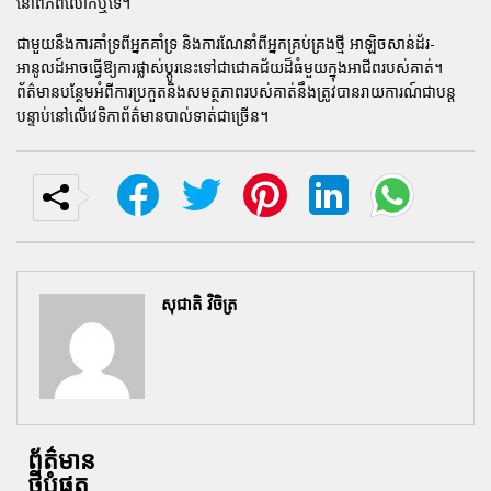
នៅពិភពលោកឬទេ។
ជាមួយនឹងការគាំទ្រពីអ្នកគាំទ្រ និងការណែនាំពីអ្នកគ្រប់គ្រងថ្មី អាឡិចសាន់ដ័រ-
អានូលដ៍អាចធ្វើឱ្យការផ្លាស់ប្តូរនេះទៅជាជោគជ័យដ៏ធំមួយក្នុងអាជីពរបស់គាត់។
ព័ត៌មានបន្ថែមអំពីការប្រកួតនិងសមត្ថភាពរបស់គាត់នឹងត្រូវបានរាយការណ៍ជាបន្ត
បន្ទាប់នៅលើវេទិកាព័ត៌មានបាល់ទាត់ជាច្រើន។
សុជាតិ វិចិត្រ
ព័ត៌មាន
ថ្មីបំផុត