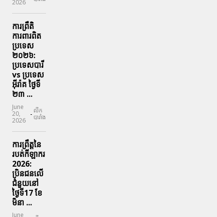
2026
ការព្រឹតិ
ការពារ​ពិត
ប្រទេស
២០២៦:
ប្រទេសបារី
vs ប្រទេស
អ៊ីរ៉ាគ ថ្ងៃទី​
២៣ ...
June
លីក
-
20,
បារាំង
2026
ការព្រឹត្តនៃ
របត់កីឡាករ
2026:
ប្រិនជនលើ
ជំនួយនៅ
ថ្ងៃទី17 ខែ
មិនា ...
June