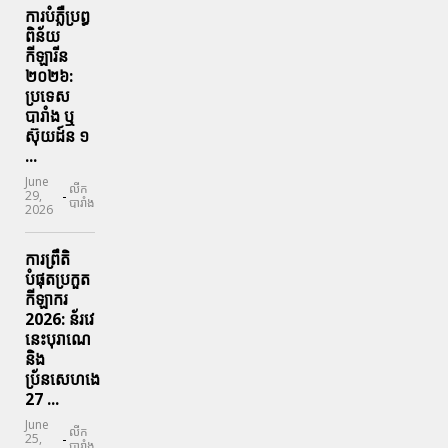
ការបំភ្លឺប្រព្ធ​
ពិន័យ​
កីឡារីន​
២០២៦:
ប្រទេស​
បារាំង​ ឬ​
ស៊ុយដ៍ន​ ១
...
June
លីក
-
29,
បារាំង
2026
ការព្រឹតិ
បំផុតប្រកួត
កីឡាករ
2026: ន័រវេ
នេះបុរាណេ
និង
ប្រ័នសេហងេ
27 ...
June
លីក
-
25,
បារាំង