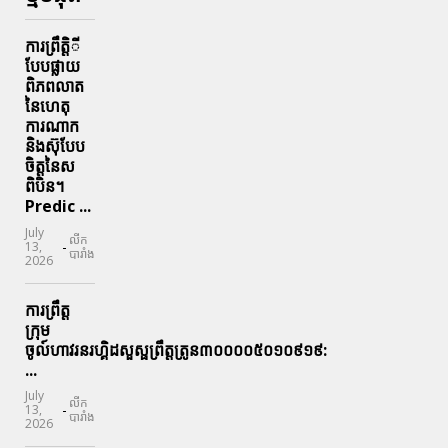
ការព្រឹតិ្តី
បែបផ្លាយ
ពិភពលាត
នៃហេតុ
ការណាក
និងស៊ុបែប
ចិត្តនៃស
ពិបិន។
Predic ...
July
លីក
-
13,
បារាំង
2026
ការព្រឹត្ត
ក្រុម
ចូល៍ហាវរនរហ្គិដសួស្ផព្រឹត្តត្រូន៣០០០០៥០១០៩១៩:
...
July
លីក
-
13,
បារាំង
2026