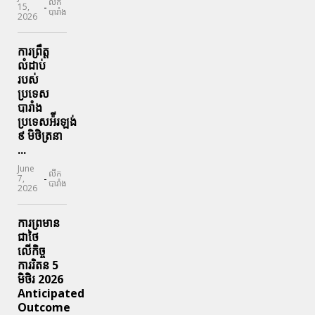
លីក
-
15,
បារាំង
2026
ការព្រឹត្ត
លំដាប់
របស់
ប្រទេស
បារាំង
ប្រទេសអ៉ីរឡង់
៩ មិថិត្រនា
...
June
លីក
-
7,
បារាំង
2026
ការព្រមាន
ជាថៃ
លើកិច្ច
ការរិតន 5
មិថិរ 2026
Anticipated
Outcome