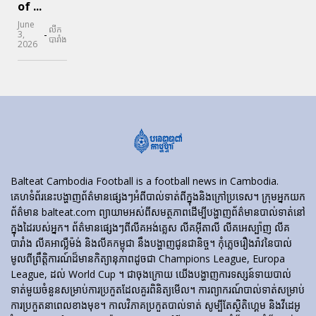
of ...
June
លីក
-
3,
បារាំង
2026
Balteat Cambodia Football is a football news in Cambodia.
គេហទំព័រ​នេះ​បង្ហាញ​ព័ត៌មាន​ផ្សេងៗ​អំពី​បាល់ទាត់​ពី​ក្នុង​និង​ក្រៅ​ប្រទេស។ ក្រុមអ្នកយក
ព័ត៌មាន balteat.com ព្យាយាមអស់ពីសមត្ថភាពដើម្បីបង្ហាញព័ត៌មានបាល់ទាត់នៅ
ក្នុងដៃរបស់អ្នក។ ព័ត៌មានផ្សេងៗពីលីគអង់គ្លេស លីគអ៊ីតាលី លីគអេស្ប៉ាញ លីគ
បារាំង លីគអាល្លឺម៉ង់ និងលីគកម្ពុជា នឹងបង្ហាញជូនជានិច្ច។ កុំភ្លេចរឿងរ៉ាវនៃបាល់
មូលពីព្រឹត្តិការណ៍ដ៏មានកិត្យានុភាពដូចជា Champions League, Europa
League, ដល់ World Cup ។ ជាចុងក្រោយ យើងបង្ហាញការទស្សន៍ទាយបាល់
ទាត់មួយចំនួនសម្រាប់ការប្រកួតដែលគួរពិនិត្យមើល។ ការព្យាករណ៍បាល់ទាត់សម្រាប់
ការប្រកួតនាពេលខាងមុខ។ កាលវិភាគប្រកួតបាល់ទាត់ សូម្បីតែស្ថិតិហ្គេម និងវីដេអូ