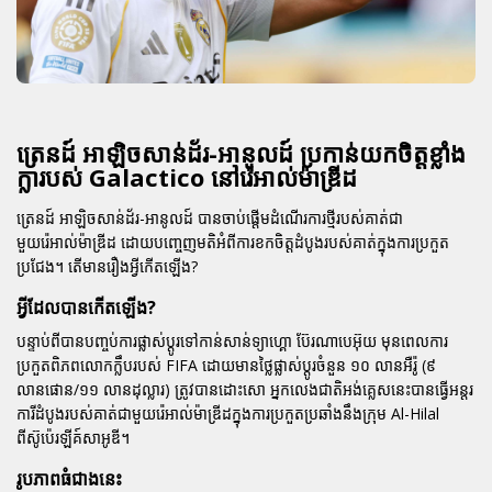
ត្រេនដ៍ អាឡិចសាន់ដ័រ-អានូលដ៍ ប្រកាន់យកចិត្តខ្លាំង
ក្លារបស់ Galactico នៅរ៉េអាល់ម៉ាឌ្រីដ
ត្រេនដ៍ អាឡិចសាន់ដ័រ-អានូលដ៍ បានចាប់ផ្តើមដំណើរការថ្មីរបស់គាត់ជា
មួយរ៉េអាល់ម៉ាឌ្រីដ ដោយបញ្ចេញមតិអំពីការខកចិត្តដំបូងរបស់គាត់ក្នុងការប្រកួត
ប្រជែង។ តើមានរឿងអ្វីកើតឡើង?
អ្វីដែលបានកើតឡើង?
បន្ទាប់ពីបានបញ្ចប់ការផ្លាស់ប្តូរទៅកាន់សាន់ទ្យាហ្គោ ប៊ែរណាបេអ៊ុយ មុនពេលការ
ប្រកួតពិភពលោកក្លឹបរបស់ FIFA ដោយមានថ្លៃផ្លាស់ប្តូរចំនួន ១០ លានអឺរ៉ូ (៩
លានផោន/១១ លានដុល្លារ) ត្រូវបានដោះសោ អ្នកលេងជាតិអង់គ្លេសនេះបានធ្វើអន្តរ
ការីដំបូងរបស់គាត់ជាមួយរ៉េអាល់ម៉ាឌ្រីដក្នុងការប្រកួតប្រឆាំងនឹងក្រុម Al-Hilal
ពីស៊ូប៉េរឡីគ៍សាអូឌី។
រូបភាពធំជាងនេះ