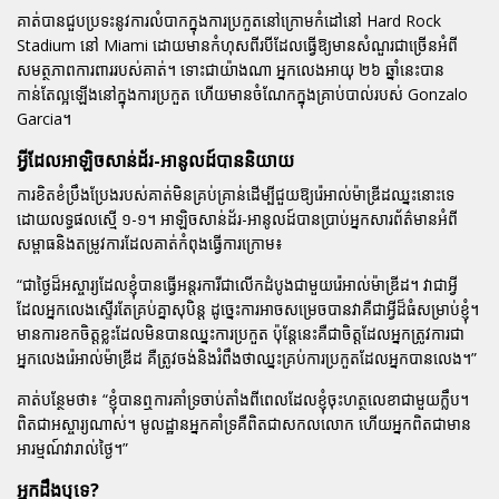
គាត់បានជួបប្រទះនូវការលំបាកក្នុងការប្រកួតនៅក្រោមកំដៅនៅ Hard Rock
Stadium នៅ Miami ដោយមានកំហុសពីរបីដែលធ្វើឱ្យមានសំណួរជាច្រើនអំពី
សមត្ថភាពការពាររបស់គាត់។ ទោះជាយ៉ាងណា អ្នកលេងអាយុ ២៦ ឆ្នាំនេះបាន
កាន់តែល្អឡើងនៅក្នុងការប្រកួត ហើយមានចំណែកក្នុងគ្រាប់បាល់របស់ Gonzalo
Garcia។
អ្វីដែលអាឡិចសាន់ដ័រ-អានូលដ៍បាននិយាយ
ការខិតខំប្រឹងប្រែងរបស់គាត់មិនគ្រប់គ្រាន់ដើម្បីជួយឱ្យរ៉េអាល់ម៉ាឌ្រីដឈ្នះនោះទេ
ដោយលទ្ធផលស្មើ ១-១។ អាឡិចសាន់ដ័រ-អានូលដ៍បានប្រាប់អ្នកសារព័ត៌មានអំពី
សម្ពាធនិងតម្រូវការដែលគាត់កំពុងធ្វើការក្រោម៖
“ជាថ្ងៃដ៏អស្ចារ្យដែលខ្ញុំបានធ្វើអន្តរការីជាលើកដំបូងជាមួយរ៉េអាល់ម៉ាឌ្រីដ។ វាជាអ្វី
ដែលអ្នកលេងស្ទើរតែគ្រប់គ្នាសុបិន្ត ដូច្នេះការអាចសម្រេចបានវាគឺជាអ្វីដ៏ធំសម្រាប់ខ្ញុំ។
មានការខកចិត្តខ្លះដែលមិនបានឈ្នះការប្រកួត ប៉ុន្តែនេះគឺជាចិត្តដែលអ្នកត្រូវការជា
អ្នកលេងរ៉េអាល់ម៉ាឌ្រីដ គឺត្រូវចង់និងរំពឹងថាឈ្នះគ្រប់ការប្រកួតដែលអ្នកបានលេង។”
គាត់បន្ថែមថា៖
“ខ្ញុំបានឮការគាំទ្រចាប់តាំងពីពេលដែលខ្ញុំចុះហត្ថលេខាជាមួយក្លឹប។
ពិតជាអស្ចារ្យណាស់។ មូលដ្ឋានអ្នកគាំទ្រគឺពិតជាសកលលោក ហើយអ្នកពិតជាមាន
អារម្មណ៍វារាល់ថ្ងៃ។”
អ្នកដឹងឬទេ?