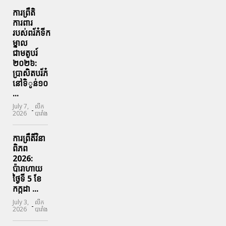
ការព្រឹតិ
ការពារ
របស់ពរ័ភ៎ទីក
ម្នាល
ជាមតូបរ៍
២០២៦:
ប្រាសិតបរ័ភ៎
នៅទិូន់១០
...
July 7,
លីក
-
2026
បារាំង
ការព្រឹតិ៍វិនា
ពិភព
2026:
ប៉ារាហាយ
ថ្ងៃទី 5 ខែ
កក្កដា ...
July 3,
លីក
-
2026
បារាំង