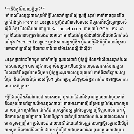
**តើឌីកូវនិយាយអ្វីខ្លះ?**
នៅពេលដែលត្រូវបានសួរអំពីអ្វីដែលជាក់គ្រេលីស្ស៍គួរធ្វើបន្ទាប់ ថាតើគាត់គួរនៅតែ
ម្នាក់ឯងក្នុង Premier League ឬធ្វើដំណើរទៅបរទេស កីឡាករដ៏ល្បីល្បាញរបស់
ស៊ីធី ឌីកូវ ដែលនិយាយជាមួយ Kasinoseta.com បានប្រាប់ GOAL ថា៖ «វា
គ្រាន់តែជាការចេញទៅលេងបាល់ទាត់។ មានតែជាក់ខ្លួនឯងទេដែលដឹងថាតើគាត់ចង់
នៅក្នុង Premier League ឬចង់សាកល្បងអ្វីថ្មី។ អ្វីដែលខ្ញុំដឹងគឺខ្ញុំមិនយល់ស្រប
ទេថាជាក់គ្រេលីស្ស៍គឺជាការបរាជ័យនៅម៉ាន់ឈេស្ទីយ៉ាស៊ីធី។
«មនុស្សគេតែងតែចង្អុលទៅលើតម្លៃផ្ទេររបស់គាត់ ប៉ុន្តែខ្ញុំមើលទៅលើពានរង្វាន់ដែល
គាត់បានឈ្នះ។ បាទ រដូវកាលមុនមិនល្អទេ ហើយរដូវកាលមុននោះគាត់មានរបួស
ដែលគាត់មិនធ្លាប់មានពីមុន។ ប៉ុន្តែក្នុងរដូវកាលឈ្នះត្រេបល់ គាត់គឺជាកីឡាករដ៏ល្អ
បំផុត និងសំខាន់បំផុតរបស់ក្លឹប។ ក្នុងការប្រកួតធំៗមួយចំនួន គាត់បានទាញយកការ
ឈ្នះមកឱ្យក្រុម។
«អ្វីដែលខ្ញុំដឹងគឺនៅពេលជាក់ចាកចេញ អ្នកណាដែលនឹងចុះហត្ថលេខាជាមួយគាត់
នឹងទទួលបានកីឡាករដ៏មានគុណភាព។ គាត់មានការតស៊ូបន្ថែមបន្ទាប់ពីរដូវកាលមុន
បានបញ្ចប់។ ក្រៅពីនេះ ជាក់គឺជាមនុស្សដ៏អស្ចារ្យដែលស្រឡាញ់កីឡាបាល់ទាត់។ ខ្ញុំ
គិតថាមនុស្សគ្រប់គ្នាអាចមើលឃើញវា។ គាត់ល្អបំផុតនៅពេលដែលគាត់លេងដោយ
មានស្នាមញញឹម។ ប្រហែលជាពេលនេះគឺជាពេលដែលត្រូវការបញ្ហាថ្មីសម្រាប់ពីរបីឆ្នាំ
ខាងមុខ មិនថានៅទីណាក៏ដោយ។ ខ្ញុំជឿជាក់ថាអ្នកណាដែលចុះហត្ថលេខាជាមួយ