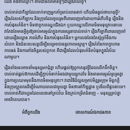
យើង ចងចាំឈ្មោះ។ តាមដានព័ត៌មានថ្មីៗជារៀងរាល់ថ្ងៃ។
បាល់ទាត់​ជា​កីឡា​ដែល​ទាក់​ទាញ​អ្នក​គាំទ្រ​រាប់​លាន​នាក់ ហើយ​មិន​ឆ្ងល់​ថា​ហេតុអ្វី?
រឿងរ៉ាវ​របស់​កីឡាករ និង​ក្រុម​ដែល​ចូលរួម​គឺ​ពោរពេញ​ទៅ​ដោយ​ការ​រំភើប​ចិត្ត រឿង​និង​
ការ​បំផុស​គំនិត។ មិនថាពួកគេឈ្នះជើងឯក ឬយកឈ្នះលើភាពមិនអនុគ្រោះនោះទេ
វាតែងតែមានអ្វីគួរឱ្យចាប់អារម្មណ៍ក្នុងការទស្សនាបាល់ទាត់។ រឿង​កីឡា​គឺ​ពោរពេញ​ទៅ​
ដោយ​រឿង​ល្ខោន ភាព​រំភើប និង​ការ​បំផុស​គំនិត។ អ្នកលេងតែងតែស៊ូទ្រាំនឹងការ
លំបាក និងជំនះឧបសគ្គដើម្បីសម្រេចបាននូវភាពអស្ចារ្យ។ រឿងរ៉ាវនៃភាពក្លាហាន
ភាពធន់ និងការតាំងចិត្តរបស់ពួកគេ គឺជារឿងដែលបំផុសគំនិតបំផុតក្នុងវិស័យ
ណាមួយ។
រឿងទាំងនេះអាចនាំមនុស្សមកជុំគ្នា ហើយផ្តល់ឱ្យពួកគេនូវអ្វីដែលលើកទឹកចិត្ត។
បាល់ទាត់ផ្តល់ឱកាសដើម្បីភ្ជាប់ទំនាក់ទំនងជាមួយអ្នកដទៃ និងមានអារម្មណ៍រួបរួមគ្នា
ក្នុងការប្រឈមមុខនឹងភាពមិនអនុគ្រោះ។ វាជាវិធីដ៏ល្អសម្រាប់មិត្តរួមក្រុម មិត្តភក្តិ
និងក្រុមគ្រួសារដើម្បីចំណាយពេលជាមួយគ្នា មិនថានៅកីឡដ្ឋាន ឬមើលពីផ្ទះនោះទេ។
បាល់ទាត់គឺជាហ្គេមដែលលេងនៅគ្រប់វ័យ និងគ្រប់កម្រិតជំនាញ – មនុស្សគ្រប់គ្នា
អាចរីករាយបាន។
អំពីពួកយើង
គោលការណ៍ឯកជនភាព