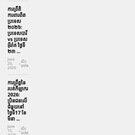
ការព្រឹតិ
ការពារ​ពិត
ប្រទេស
២០២៦:
ប្រទេសបារី
vs ប្រទេស
អ៊ីរ៉ាគ ថ្ងៃទី​
២៣ ...
June
លីក
-
20,
បារាំង
2026
ការព្រឹត្តនៃ
របត់កីឡាករ
2026:
ប្រិនជនលើ
ជំនួយនៅ
ថ្ងៃទី17 ខែ
មិនា ...
June
លីក
-
15,
បារាំង
2026