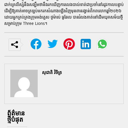
ជាក់គ្រេលីស្ស៍នឹងសង្ឃឹមថានឹងរកឃើញការលេងបាល់ទាត់ជាប្រចាំនៅរដូវកាលបន្ទាប់
ដើម្បីឱ្យគាត់អាចត្រឡប់មករកសំណាងឡើងវិញមុនពានរង្វាន់ពិភពលោកឆ្នាំ២០២៦
ដោយអ្នកគ្រប់គ្រងក្រុមអង់គ្លេស ថូម៉ាស់ ធូឆែល បានរំលងគាត់នៅដើមយុគសម័យថ្មី
សម្រាប់ក្រុម Three Lions។
សុជាតិ វិចិត្រ
ព័ត៌មាន
ថ្មីបំផុត