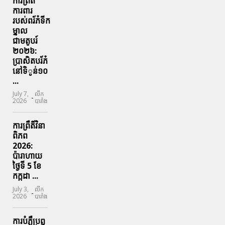
ការព្រឹតិ
ការពារ
របស់ពរ័ភ៎ទីក
ម្នាល
ជាមតូបរ៍
២០២៦:
ប្រាសិតបរ័ភ៎
នៅទិូន់១០
...
July 7,
លីក
-
2026
បារាំង
ការព្រឹតិ៍វិនា
ពិភព
2026:
ប៉ារាហាយ
ថ្ងៃទី 5 ខែ
កក្កដា ...
July 3,
លីក
-
2026
បារាំង
ការបំភ្លឺប្រព្ធ​