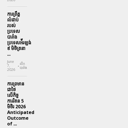
ការព្រឹត្ត
លំដាប់
របស់
ប្រទេស
បារាំង
ប្រទេសអ៉ីរឡង់
៩ មិថិត្រនា
...
June
លីក
-
7,
បារាំង
2026
ការព្រមាន
ជាថៃ
លើកិច្ច
ការរិតន 5
មិថិរ 2026
Anticipated
Outcome
of ...