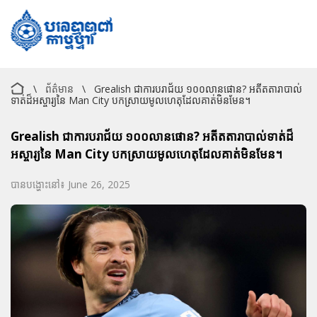
\
ព័ត៌មាន
\
Grealish ជាការបរាជ័យ ១០០លានផោន? អតីតតារាបាល់
ទាត់ដ៏អស្ចារ្យនៃ Man City បកស្រាយមូលហេតុដែលគាត់មិនមែន។
Grealish ជាការបរាជ័យ ១០០លានផោន? អតីតតារាបាល់ទាត់ដ៏
អស្ចារ្យនៃ Man City បកស្រាយមូលហេតុដែលគាត់មិនមែន។
បានបង្ហោះនៅ៖ June 26, 2025