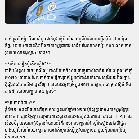
ជាក់គ្រេលីស្ស៍ មើលទៅដូចជាកំពុងធ្វើដំណើរចេញពីម៉ាន់ឈេស្ទើរស៊ីធី ដោយប៉ូល
ឌីកូវ អះអាងថាគាត់នឹងមិនចាកចេញជាការបរាជ័យដែលមានតម្លៃ ១០០ លានផោន
(១៣៧ លានដុល្លារ) នោះទេ។
**តើមានរឿងអ្វីកើតឡើង?**
ជាតិអង់គ្លេស ជាក់គ្រេលីស្ស៍ បានបំបែកកំណត់ត្រាផ្ទេរបាល់ទាត់របស់អង់គ្លេសនៅឆ្នាំ
២០២១ នៅពេលដែលគាត់បានធ្វើការផ្លាស់ប្តូរទៅកាន់អេតីហាដស្តេដីយូមពីសក្ការៈ
ប៉ុស្តិ៍របស់គាត់គឺអាស្តុនវីឡា។ គាត់បានចូលរួមក្នុង១៥៧ ការប្រកួតសម្រាប់ស៊ីធី និង
បានដាក់បាល់បញ្ចូល ១៧ គ្រាប់។
**រូបភាពធំជាង**
ខ្ងុំទី២៩ នេះនៅតែមានកិច្ចសន្យារហូតដល់ឆ្នាំ២០២៧ ប៉ុន្តែត្រូវបានដកចេញពីក្រុម
របស់ភេព ហ្គារឌីអូឡា សម្រាប់ពានរង្វាន់បាល់ទាត់ក្លឹបពិភពលោករបស់ FIFA។ ការ
សំរេចចិត្តនេះបានធ្វើឱ្យការនិយាយអំពីការចាកចេញកាន់តែខ្លាំងឡើងនៅលើផ្នែក
ខាងខៀវនៃម៉ាន់ឈេស្ទើរ ដោយជាក់គ្រេលីស្ស៍ត្រូវបានភ្ជាប់ជាមួយក្លឹបនានាជុំវិញ
ពិភពលោក។