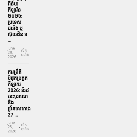
ពិន័យ​
កីឡារីន​
២០២៦:
ប្រទេស​
បារាំង​ ឬ​
ស៊ុយដ៍ន​ ១
...
June
លីក
-
29,
បារាំង
2026
ការព្រឹតិ
បំផុតប្រកួត
កីឡាករ
2026: ន័រវេ
នេះបុរាណេ
និង
ប្រ័នសេហងេ
27 ...
June
លីក
-
25,
បារាំង
2026