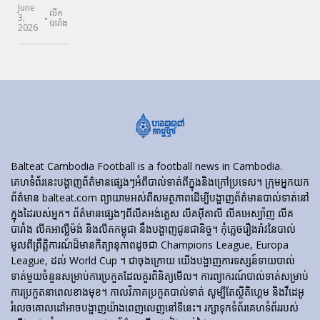
June
លីក
-
3,
បារាំង
2026
Balteat Cambodia Football is a football news in Cambodia.
គេហទំព័រ​នេះ​បង្ហាញ​ព័ត៌មាន​ផ្សេងៗ​អំពី​បាល់ទាត់​ពី​ក្នុង​និង​ក្រៅ​ប្រទេស។ ក្រុមអ្នកយក
ព័ត៌មាន balteat.com ព្យាយាមអស់ពីសមត្ថភាពដើម្បីបង្ហាញព័ត៌មានបាល់ទាត់នៅ
ក្នុងដៃរបស់អ្នក។ ព័ត៌មានផ្សេងៗពីលីគអង់គ្លេស លីគអ៊ីតាលី លីគអេស្ប៉ាញ លីគ
បារាំង លីគអាល្លឺម៉ង់ និងលីគកម្ពុជា នឹងបង្ហាញជូនជានិច្ច។ កុំភ្លេចរឿងរ៉ាវនៃបាល់
មូលពីព្រឹត្តិការណ៍ដ៏មានកិត្យានុភាពដូចជា Champions League, Europa
League, ដល់ World Cup ។ ជាចុងក្រោយ យើងបង្ហាញការទស្សន៍ទាយបាល់
ទាត់មួយចំនួនសម្រាប់ការប្រកួតដែលគួរពិនិត្យមើល។ ការព្យាករណ៍បាល់ទាត់សម្រាប់
ការប្រកួតនាពេលខាងមុខ។ កាលវិភាគប្រកួតបាល់ទាត់ សូម្បីតែស្ថិតិហ្គេម និងវីដេអូ
រំលេចគោលដៅអាចបង្ហាញយ៉ាងពេញលេញនៅទីនេះ។ រក្សាទុកទំព័រគេហទំព័ររបស់