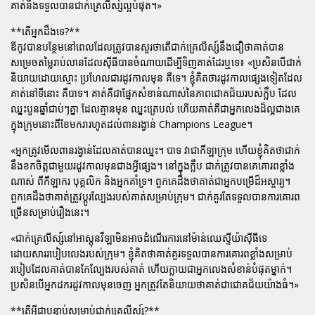
គាត់នឹងទទួលបានជាក់គ្រេលីស្ស៍ល្អបំផុត។»
**តើអ្នកដឹងទេ?**
ឌីកូវបានបន្ថែមនៅពេលដែលត្រូវបានសួរថាតើជាក់គ្រេលីស្ស៍នឹងជឿថាគាត់បាន
សម្រេចតម្លៃរាប់លានដែលស៊ីធីបានចំណាយដើម្បីទិញគាត់ដែរឬទេ៖ «ប្រសិនបើជាក់
និយាយដោយស្មោះ ប្រហែលជារដូវកាលមុន គឺទេ។ ខ្ញុំគិតថារដូវកាលផ្សេងទៀតដែល
គាត់នៅទីនោះ គឺបាទ។ គាត់គឺជាផ្នែកសំខាន់ណាស់នៃភាពជោគជ័យរបស់ក្លឹប ដែល
ឈ្នះបួនឆ្នាំជាប់ៗគ្នា ដែលគ្មានមុន ឈ្នះត្រេបល់ ហើយគាត់គឺជាអ្នកលេងដ៏ល្អជាងគេ
ក្នុងក្រុមនោះពីខែមករារហូតដល់ពានរង្វាន់ Champions League។
«អ្នកត្រូវមើលពានរង្វាន់ដែលគាត់បានឈ្នះ។ បាទ វាជាកីឡាក្រុម ហើយខ្ញុំគិតថាជាក់
នឹងខកចិត្តជាមួយរដូវកាលមុនជាងអ្វីផ្សេង។ នៅក្នុងក្លឹប ជាក់ត្រូវបានគេគោរពខ្លាំង
ណាស់ ពីកីឡាករ បុគ្គលិក និងអ្នកគាំទ្រ។ ពួកគេដឹងថាគាត់ជាអ្នកបម្រើដ៏អស្ចារ្យ។
ពួកគេដឹងថាគាត់ត្រូវប្តូរល្បែងរបស់គាត់សម្រាប់ក្រុម។ ជាក់គួរតែទទួលបានការគោរព
ច្រើនសម្រាប់រឿងនេះ។
«ជាក់គ្រេលីស្ស៍នៅអាស្តុនវីឡាមិនអាចដំណើរការនៅម៉ាន់ឈេស្ទីយ៉ាស៊ីធីទេ
ដោយសាររបៀបលេងរបស់ក្រុម។ ខ្ញុំគិតថាគាត់គួរទទួលបានការគោរពខ្លាំងសម្រាប់
របៀបដែលគាត់បានកែល្បែងរបស់គាត់ ហើយក្លាយជាអ្នកលេងសំខាន់បំផុតម្នាក់។
ប្រសិនបើអ្នកដករដូវកាលមុនចេញ អ្នកត្រូវតែនិយាយថាគាត់ជាជោគជ័យយ៉ាងធំ។»
**តើអ្វីជាបន្ទាប់សម្រាប់ជាក់គ្រេលីស្ស៍?**