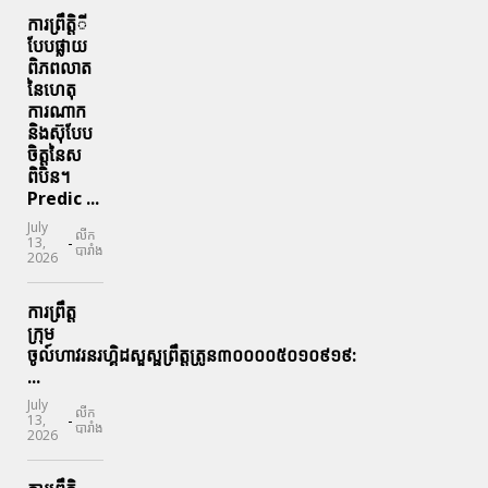
ការព្រឹតិ្តី
បែបផ្លាយ
ពិភពលាត
នៃហេតុ
ការណាក
និងស៊ុបែប
ចិត្តនៃស
ពិបិន។
Predic ...
July
លីក
-
13,
បារាំង
2026
ការព្រឹត្ត
ក្រុម
ចូល៍ហាវរនរហ្គិដសួស្ផព្រឹត្តត្រូន៣០០០០៥០១០៩១៩:
...
July
លីក
-
13,
បារាំង
2026