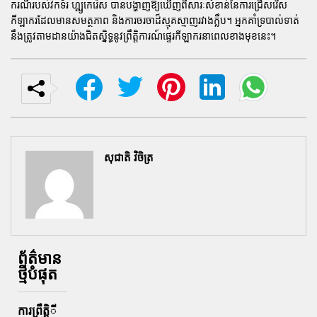
ករណីរបស់វិកទ័រ ហ្គ្យូកេរ៉េស បានបង្ហាញឱ្យឃើញពីសារៈសំខាន់នៃការជ្រើសរើស
កីឡាករដែលមានសមត្ថភាព និងការចរចាដ៏ស្មុគស្មាញរវាងក្លឹប។ អ្នកគាំទ្របាល់ទាត់
នឹងត្រូវតាមដានយ៉ាងជិតស្និទ្ធនូវព្រឹត្តិការណ៍ផ្ទេរកីឡាករនាពេលខាងមុខនេះ។
សុជាតិ វិចិត្រ
ព័ត៌មាន
ថ្មីបំផុត
ការព្រឹតិ្តី