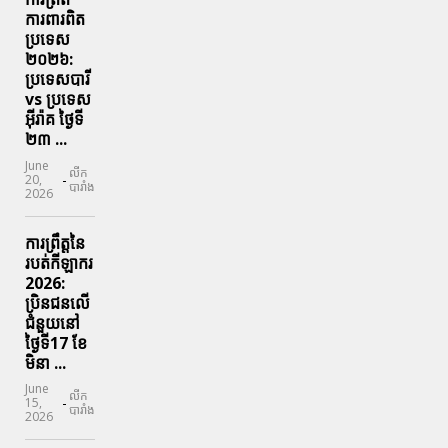
ការពារ​ពិត
ប្រទេស
២០២៦:
ប្រទេសបារី
vs ប្រទេស
អ៊ីរ៉ាគ ថ្ងៃទី​
២៣ ...
June
លីក
-
20,
បារាំង
2026
ការព្រឹត្តនៃ
របត់កីឡាករ
2026:
ប្រិនជនលើ
ជំនួយនៅ
ថ្ងៃទី17 ខែ
មិនា ...
June
លីក
-
15,
បារាំង
2026