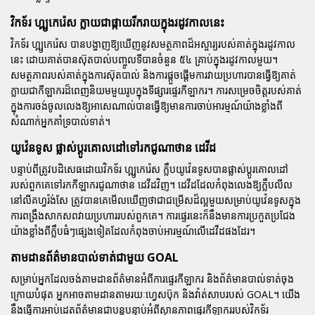
វិកទ័រ ហ្គ្យូកេរ៉េស ក្លាយជាផ្កាយរីករាយក្នុងរដូវកាលនេះ
វិកទ័រ ហ្គ្យូកេរ៉េស បានបង្ហាញឱ្យឃើញនូវសមត្ថភាពដ៏អស្ចារ្យរបស់គាត់ក្នុងរដូវកាល
នេះ ដោយគាត់បានស៊ុតបាល់បញ្ចូលទីបានចំនួន ៥៤ គ្រាប់ក្នុងរដូវកាលមួយ។
សមត្ថភាពរបស់គាត់ក្នុងការស៊ុតបាល់ និងការផ្តួចផ្តើមការវាយប្រហារបានធ្វើឱ្យគាត់
ក្លាយជាកីឡាករដ៏ពេញនិយមមួយរូបក្នុងទីផ្សារផ្ទេរកីឡាករ។ ការសម្រេចចិត្តរបស់គាត់
ក្នុងការចង់ចូលលេងឱ្យអាសេណាល់បានធ្វើឱ្យមានការចាប់អារម្មណ៍យ៉ាងខ្លាំងពី
សំណាក់អ្នកគាំទ្របាល់ទាត់។
យូវ៉េនទូស ផ្លាស់ប្តូរគោលដៅទៅរកជូណាថាន ដេវីដ
បន្ទាប់ពីត្រូវបដិសេធដោយវិកទ័រ ហ្គ្យូកេរ៉េស ក្លឹបយូវ៉េនទូសបានផ្លាស់ប្តូរគោលដៅ
របស់ពួកគេទៅរកកីឡាករជូណាថាន ដេវីដវិញ។ ដេវីដដែលកំពុងលេងឱ្យក្លឹបលីល
នៅលីគហ្វរ៉ង់សែ ត្រូវបានគេមើលឃើញថាជាជម្រើសដ៏ល្អមួយសម្រាប់យូវ៉េនទូសក្នុង
ការពង្រឹងសាកសពវាយប្រហាររបស់ពួកគេ។ ការផ្ទេរនេះក៏នឹងមានការប្រកួតប្រជែង
យ៉ាងខ្លាំងពីក្លឹបធំៗផ្សេងទៀតដែលកំពុងចាប់អារម្មណ៍លើដេវីដផងដែរ។
តាមដានព័ត៌មានបាល់ទាត់ជាមួយ GOAL
សម្រាប់អ្នកដែលចង់តាមដានព័ត៌មានអំពីការផ្ទេរកីឡាករ និងព័ត៌មានបាល់ទាត់ចុង
ក្រោយបំផុត អ្នកអាចតាមដានតាមរយៈហ្វេសប៊ុក និងវ៉ាត់សាបរបស់ GOAL។ យើង
នឹងធ្វើការអាប់ដេតព័ត៌មានជាបន្តបន្ទាប់អំពីស្ថានភាពផ្ទេរកីឡាកររបស់វិកទ័រ