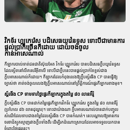
វិកទ័រ ហ្គ្យូកេរ៉េស បដិសេធយូវ៉េនទូស ទោះបីជាមានការ
ផ្តល់ប្រាក់ច្រើនក៏ដោយ ដោយចង់ចូល
កាន់អាសេណាល់
កីឡាករបាល់ទាត់ជនជាតិស៊ុយអែត វិកទ័រ ហ្គ្យូកេរ៉េស បានបដិសេធក្លឹបយូវ៉េនទូស
ដែលស្ថិតនៅលីគសេរីអ៊ីតាលី ទោះបីជាក្លឹបនេះបានផ្តល់ប្រាក់ខែខ្ពស់ជាង
ក្លឹបអាសេណាល់ក៏ដោយ។ កីឡាករដែលកំពុងលេងឱ្យក្លឹបស្ព័រធីង CP បានធ្វើឱ្យ
ច្បាស់ថា គាត់ចង់ចូលលេងឱ្យក្លឹបអាសេណាល់នៅព្រឹត្តិការណ៍ផ្ទេរកីឡាករខាងមុខ។
ស្ព័រធីង CP ទាមទារថ្លៃផ្ទេរកីឡាករក្នុងតម្លៃ ៨០ លានអឺរ៉ូ
ក្លឹបស្ព័រធីង CP បានដាក់តម្លៃផ្ទេរកីឡាករវិកទ័រ ហ្គ្យូកេរ៉េស ក្នុងតម្លៃ ៨០ លានអឺរ៉ូ
(ប្រហែល ៨៦ លានដុល្លារ)។ ទោះជាយ៉ាងណា ក្លឹបអាសេណាល់បានដាក់បញ្ចូល
សំណើដែលទាបជាងតម្លៃដែលស្ព័រធីង CP បានកំណត់។ នេះបណ្តាលឱ្យមានការ
ចរចាដ៏ស្មុគស្មាញរវាងក្លឹបទាំងពីរ ដើម្បីរកដំណោះស្រាយដែលអាចទទួលយកបាន
ចំពោះថ្លៃផ្ទេរនេះ។