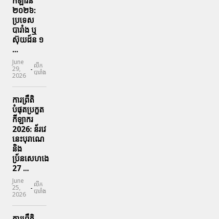
កីឡារីន​
២០២៦:
ប្រទេស​
បារាំង​ ឬ​
ស៊ុយដ៍ន​ ១
...
June
លីក
-
29,
បារាំង
2026
ការព្រឹតិ
បំផុតប្រកួត
កីឡាករ
2026: ន័រវេ
នេះបុរាណេ
និង
ប្រ័នសេហងេ
27 ...
June
លីក
-
25,
បារាំង
2026
ការព្រឹតិ