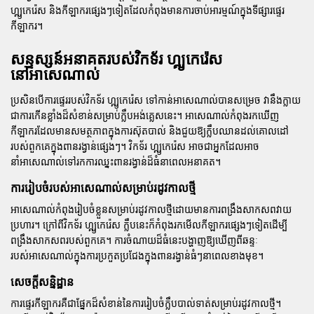
ហ្គ្យូកេរ៉េស និងកីឡាករផ្សេងៗទៀតដែលកំពុងមានការចាប់អារម្មណ៍ក្នុងទីផ្សារផ្ទេរ
កីឡាករ។
សន្ទស្សន៍អនាគតរបស់វិកទ័រ ហ្គ្យូកេរ៉េស
នៅអាសេណាល់
ប្រសិនបើការផ្ទេររបស់វិកទ័រ ហ្គ្យូកេរ៉េស ទៅកាន់អាសេណាល់បានសម្រេច វានឹងក្លាយ
ជាការកើនខ្លាំងដ៏សំខាន់សម្រាប់ក្លឹបអង់គ្លេសនេះ។ អាសេណាល់កំពុងរកឃើញ
កីឡាករដែលមានសមត្ថភាពក្នុងការស៊ុតបាល់ និងជួយឱ្យក្លឹបឈានដល់គោលដៅ
របស់ពួកគេក្នុងពានរង្វាន់ផ្សេងៗ។ វិកទ័រ ហ្គ្យូកេរ៉េស អាចជាអ្នកដែលអាច
នាំអាសេណាល់ទៅរកការឈ្នះពានរង្វាន់ដ៏ធំនាពេលអនាគត។
ការរៀបចំរបស់អាសេណាល់សម្រាប់រដូវកាលថ្មី
អាសេណាល់កំពុងរៀបចំខ្លួនសម្រាប់រដូវកាលថ្មីដោយមានការពង្រឹងសាកសពវាយ
ប្រហារ។ ក្រៅពីវិកទ័រ ហ្គ្យូកេរ៉េស ក្លឹបនេះក៏កំពុងរកមើលកីឡាករផ្សេងៗទៀតដើម្បី
ពង្រឹងសាកសពរបស់ពួកគេ។ ការចំណាយដ៏ធំនេះបង្ហាញឱ្យឃើញពីឆន្ទៈ
របស់អាសេណាល់ក្នុងការប្រកួតប្រជែងក្នុងពានរង្វាន់ធំៗនាពេលខាងមុខ។
សេចក្តីសន្និដ្ឋាន
ការផ្ទេរកីឡាករគឺជាផ្នែកដ៏សំខាន់នៃការរៀបចំក្លឹបបាល់ទាត់សម្រាប់រដូវកាលថ្មី។