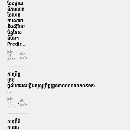
បែបផ្លាយ
ពិភពលាត
នៃហេតុ
ការណាក
និងស៊ុបែប
ចិត្តនៃស
ពិបិន។
Predic ...
July
លីក
-
13,
បារាំង
2026
ការព្រឹត្ត
ក្រុម
ចូល៍ហាវរនរហ្គិដសួស្ផព្រឹត្តត្រូន៣០០០០៥០១០៩១៩:
...
July
លីក
-
13,
បារាំង
2026
ការព្រឹតិ
ការពារ