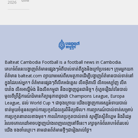
បារាំង
2026
Balteat Cambodia Football is a football news in Cambodia.
គេហទំព័រ​នេះ​បង្ហាញ​ព័ត៌មាន​ផ្សេងៗ​អំពី​បាល់ទាត់​ពី​ក្នុង​និង​ក្រៅ​ប្រទេស។ ក្រុមអ្នកយក
ព័ត៌មាន balteat.com ព្យាយាមអស់ពីសមត្ថភាពដើម្បីបង្ហាញព័ត៌មានបាល់ទាត់នៅ
ក្នុងដៃរបស់អ្នក។ ព័ត៌មានផ្សេងៗពីលីគអង់គ្លេស លីគអ៊ីតាលី លីគអេស្ប៉ាញ លីគ
បារាំង លីគអាល្លឺម៉ង់ និងលីគកម្ពុជា នឹងបង្ហាញជូនជានិច្ច។ កុំភ្លេចរឿងរ៉ាវនៃបាល់
មូលពីព្រឹត្តិការណ៍ដ៏មានកិត្យានុភាពដូចជា Champions League, Europa
League, ដល់ World Cup ។ ជាចុងក្រោយ យើងបង្ហាញការទស្សន៍ទាយបាល់
ទាត់មួយចំនួនសម្រាប់ការប្រកួតដែលគួរពិនិត្យមើល។ ការព្យាករណ៍បាល់ទាត់សម្រាប់
ការប្រកួតនាពេលខាងមុខ។ កាលវិភាគប្រកួតបាល់ទាត់ សូម្បីតែស្ថិតិហ្គេម និងវីដេអូ
រំលេចគោលដៅអាចបង្ហាញយ៉ាងពេញលេញនៅទីនេះ។ រក្សាទុកទំព័រគេហទំព័ររបស់
យើង ចងចាំឈ្មោះ។ តាមដានព័ត៌មានថ្មីៗជារៀងរាល់ថ្ងៃ។