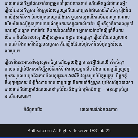
បាល់ទាត់​ជា​កីឡា​ដែល​ទាក់​ទាញ​អ្នក​គាំទ្រ​រាប់​លាន​នាក់ ហើយ​មិន​ឆ្ងល់​ថា​ហេតុអ្វី?
រឿងរ៉ាវ​របស់​កីឡាករ និង​ក្រុម​ដែល​ចូលរួម​គឺ​ពោរពេញ​ទៅ​ដោយ​ការ​រំភើប​ចិត្ត រឿង​និង​
ការ​បំផុស​គំនិត។ មិនថាពួកគេឈ្នះជើងឯក ឬយកឈ្នះលើភាពមិនអនុគ្រោះនោះទេ
វាតែងតែមានអ្វីគួរឱ្យចាប់អារម្មណ៍ក្នុងការទស្សនាបាល់ទាត់។ រឿង​កីឡា​គឺ​ពោរពេញ​ទៅ​
ដោយ​រឿង​ល្ខោន ភាព​រំភើប និង​ការ​បំផុស​គំនិត។ អ្នកលេងតែងតែស៊ូទ្រាំនឹងការ
លំបាក និងជំនះឧបសគ្គដើម្បីសម្រេចបាននូវភាពអស្ចារ្យ។ រឿងរ៉ាវនៃភាពក្លាហាន
ភាពធន់ និងការតាំងចិត្តរបស់ពួកគេ គឺជារឿងដែលបំផុសគំនិតបំផុតក្នុងវិស័យ
ណាមួយ។
រឿងទាំងនេះអាចនាំមនុស្សមកជុំគ្នា ហើយផ្តល់ឱ្យពួកគេនូវអ្វីដែលលើកទឹកចិត្ត។
បាល់ទាត់ផ្តល់ឱកាសដើម្បីភ្ជាប់ទំនាក់ទំនងជាមួយអ្នកដទៃ និងមានអារម្មណ៍រួបរួមគ្នា
ក្នុងការប្រឈមមុខនឹងភាពមិនអនុគ្រោះ។ វាជាវិធីដ៏ល្អសម្រាប់មិត្តរួមក្រុម មិត្តភក្តិ
និងក្រុមគ្រួសារដើម្បីចំណាយពេលជាមួយគ្នា មិនថានៅកីឡដ្ឋាន ឬមើលពីផ្ទះនោះទេ។
បាល់ទាត់គឺជាហ្គេមដែលលេងនៅគ្រប់វ័យ និងគ្រប់កម្រិតជំនាញ – មនុស្សគ្រប់គ្នា
អាចរីករាយបាន។
អំពីពួកយើង
គោលការណ៍ឯកជនភាព
Balteat.com All Rights Reserved ©Club 25