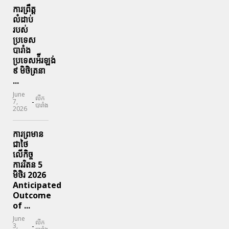
ការព្រឹត្ត
លំដាប់
របស់
ប្រទេស
បារាំង
ប្រទេសអ៉ីរឡង់
៩ មិថិត្រនា
...
June
លីក
-
7,
បារាំង
2026
ការព្រមាន
ជាថៃ
លើកិច្ច
ការរិតន 5
មិថិរ 2026
Anticipated
Outcome
of ...
June
លីក
-
3,