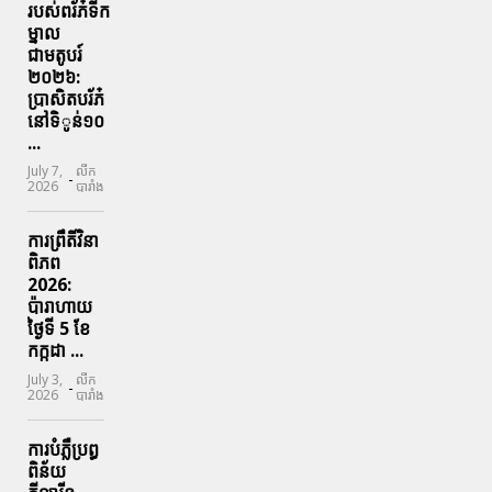
របស់ពរ័ភ៎ទីក
ម្នាល
ជាមតូបរ៍
២០២៦:
ប្រាសិតបរ័ភ៎
នៅទិូន់១០
...
July 7,
លីក
-
2026
បារាំង
ការព្រឹតិ៍វិនា
ពិភព
2026:
ប៉ារាហាយ
ថ្ងៃទី 5 ខែ
កក្កដា ...
July 3,
លីក
-
2026
បារាំង
ការបំភ្លឺប្រព្ធ​
ពិន័យ​