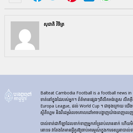
សុជាតិ វិចិត្រ
Balteat Cambodia Football is a football news in Cambod
ទាត់នៅក្នុងដៃរបស់អ្នក។ ព័ត៌មានផ្សេងៗពីលីគអង់គ្លេស លីគអ៊
Europa League, ដល់ World Cup ។ ជាចុងក្រោយ យើងបង្ហា
ស្ថិតិហ្គេម និងវីដេអូរំលេចគោលដៅអាចបង្ហាញយ៉ាងពេញលេញនៅ
បាល់ទាត់​ជា​កីឡា​ដែល​ទាក់​ទាញ​អ្នក​គាំទ្រ​រាប់​លាន​នាក់ ហើយ
នោះទេ វាតែងតែមានអ្វីគួរឱ្យចាប់អារម្មណ៍ក្នុងការទស្សនាបាល់