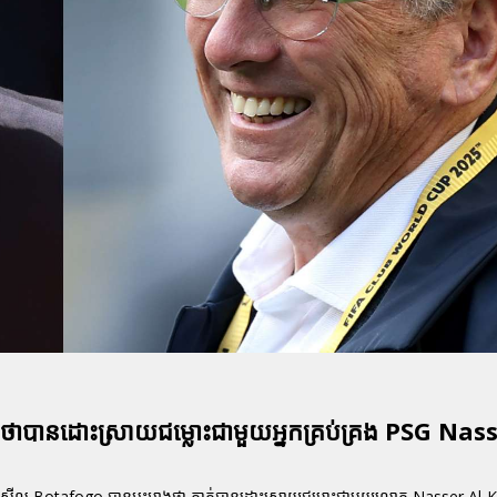
ានដោះស្រាយជម្លោះជាមួយអ្នកគ្រប់គ្រង PSG Nass
្រេស៊ីល Botafogo បានអះអាងថា គាត់បានដោះស្រាយជម្លោះជាមួយលោក Nasser Al-Khel