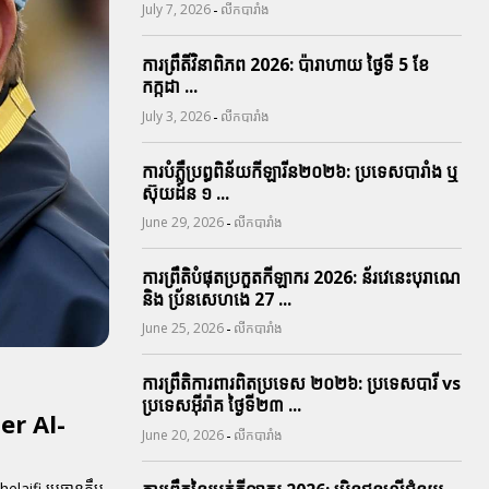
-
July 7, 2026
លីកបារាំង
ការព្រឹតិ៍វិនាពិភព 2026: ប៉ារាហាយ ថ្ងៃទី 5 ខែ
កក្កដា ...
-
July 3, 2026
លីកបារាំង
ការបំភ្លឺប្រព្ធ​ពិន័យ​កីឡារីន​២០២៦: ប្រទេស​បារាំង​ ឬ​
ស៊ុយដ៍ន​ ១ ...
-
June 29, 2026
លីកបារាំង
ការព្រឹតិបំផុតប្រកួតកីឡាករ 2026: ន័រវេនេះបុរាណេ
និង ប្រ័នសេហងេ 27 ...
-
June 25, 2026
លីកបារាំង
ការព្រឹតិការពារ​ពិតប្រទេស ២០២៦: ប្រទេសបារី vs
ប្រទេសអ៊ីរ៉ាគ ថ្ងៃទី​២៣ ...
er Al-
-
June 20, 2026
លីកបារាំង
aifi ប្រធានក្លឹប