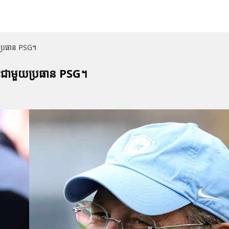
មួយប្រធាន PSG។
ម្លោះជាមួយប្រធាន PSG។