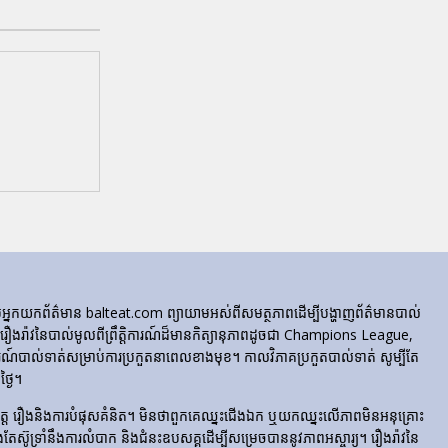
ក្រុមអ្នកយកព័ត៌មាន balteat.com ព្យាយាមអស់ពីសមត្ថភាពដើម្បីបង្ហាញព័ត៌មានបាល់
្លេចរឿងរ៉ាវនៃបាល់មូលពីព្រឹត្តិការណ៍ដ៏មានកិត្យានុភាពដូចជា Champions League,
៍បាល់ទាត់សម្រាប់ការប្រកួតនាពេលខាងមុខ។ កាលវិភាគប្រកួតបាល់ទាត់ សូម្បីតែ
្ងៃ។
​រំភើប​ចិត្ត រឿង​និង​ការ​បំផុស​គំនិត។ មិនថាពួកគេឈ្នះជើងឯក ឬយកឈ្នះលើភាពមិនអនុគ្រោះ
ែងតែស៊ូទ្រាំនឹងការលំបាក និងជំនះឧបសគ្គដើម្បីសម្រេចបាននូវភាពអស្ចារ្យ។ រឿងរ៉ាវនៃ