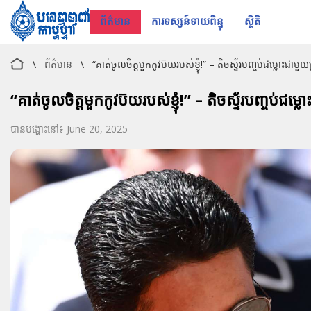
ព័ត៌មាន
ការទស្សន៍ទាយពិន្ទុ
ស្ថិតិ
\
ព័ត៌មាន
\
“គាត់ចូលចិត្តមួកកូវប៊យរបស់ខ្ញុំ!” – តិចស្ទ័របញ្ចប់ជម្លោះជា
“គាត់ចូលចិត្តមួកកូវប៊យរបស់ខ្ញុំ!” – តិចស្ទ័របញ្ចប់ជ
បានបង្ហោះនៅ៖ June 20, 2025