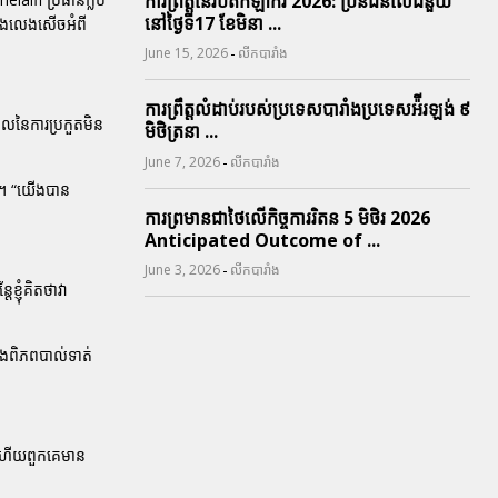
ការព្រឹត្តនៃរបត់កីឡាករ 2026: ប្រិនជនលើជំនួយ
នៅថ្ងៃទី17 ខែមិនា ...
ាំងលេងសើចអំពី
-
June 15, 2026
លីកបារាំង
ការព្រឹត្តលំដាប់របស់ប្រទេសបារាំងប្រទេសអ៉ីរឡង់ ៩
លនៃការប្រកួតមិន
មិថិត្រនា ...
-
June 7, 2026
លីកបារាំង
ទេ។ “យើងបាន
ការព្រមានជាថៃលើកិច្ចការរិតន 5 មិថិរ 2026
Anticipated Outcome of ...
-
June 3, 2026
លីកបារាំង
្ញុំគិតថាវា
ុងពិភពបាល់ទាត់
្យ ហើយពួកគេមាន