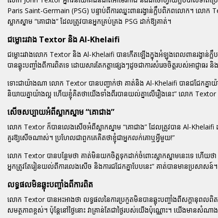
Paris Saint-Germain (PSG) បន្ទាប់ពីការឈ្នះពានរង្វាន់ក្លឹបពិភពលោក។ លោក
ស្លាកស្នាម “គោជាង” ដែលត្រូវបានអ្នកគ្រប់គ្រង PSG ដាក់ឱ្យគាត់។
ជម្លោះរវាង Textor និង Al-Khelaifi
ជម្លោះរវាងលោក Textor និង Al-Khelaifi បានកើតឡើងក្នុងអំឡុងពេលពានរង្វា
បានឆ្លុះបញ្ចាំងពីការពិតទេ ដោយសារតែកត្តាផ្សេងៗដូចជាការសំរេចចិត្តរបស់អាជ្ញាធ
ទោះជាយ៉ាងណា លោក Textor បានបញ្ជាក់ថា គាត់និង Al-Khelaifi បានជជែកគ្នាយ៉ាងស
និយាយគ្នាយ៉ាងល្អ ហើយខ្ញុំគិតថាយើងទាំងពីរបានយល់គ្នាលើរឿងនេះ” លោក Texto
សើចសប្បាយអំពីស្លាកស្នាម “គោជាង”
លោក Textor ក៏បានលេងសើចអំពីស្លាកស្នាម “គោជាង” ដែលត្រូវបាន Al-Khelaifi ដាក់ឱ្យ
គួរឱ្យសើចណាស់។ ប្រហែលជាពួកគេគិតថាខ្ញុំជាអ្នកលក់គោឬអ្វីមួយ!”
លោក Textor បានបន្ថែមថា គាត់មិនយកចិត្តទុកដាក់ចំពោះស្លាកស្នាមនេះទេ ហើយថា 
អ្នកត្រូវតែរៀនយល់ពីការលេងសើច និងការជជែកគ្នាបែបនេះ” គាត់បានមានប្រសាសន៍។
លទ្ធផលមិនឆ្លុះបញ្ចាំងពីការពិត
លោក Textor បានអះអាងថា លទ្ធផលនៃការប្រកួតមិនបានឆ្លុះបញ្ចាំងពីសក្តានុពលពិតប្
សមត្ថភាពខ្ពស់។ ប៉ុន្តែនៅថ្ងៃនោះ វាគ្រាន់តែជាថ្ងៃរបស់យើងប៉ុណ្ណោះ។ យើ