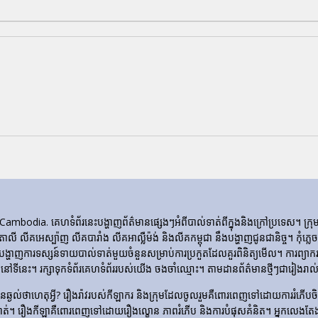
ia. គេហទំព័រ​នេះ​បង្ហាញ​ព័ត៌មាន​ផ្សេងៗ​អំពី​បាល់ទាត់​ពី​ក្នុង​និង​ក្រៅ​ប្រទេស។ 
ីតាលី លីគអេស្ប៉ាញ លីគបារាំង លីគអាល្លឺម៉ង់ និងលីគកម្ពុជា នឹងបង្ហាញជូនជានិច្ច។ កុំភ
ញការទស្សន៍ទាយបាល់ទាត់មួយចំនួនសម្រាប់ការប្រកួតដែលគួរពិនិត្យមើល។ ការព្យាករណ
ទីនេះ។ រក្សាទុកទំព័រគេហទំព័ររបស់យើង ចងចាំឈ្មោះ។ តាមដានព័ត៌មានថ្មីៗជារៀងរាល់ថ
​មិន​ឆ្ងល់​ថា​ហេតុអ្វី? រឿងរ៉ាវ​របស់​កីឡាករ និង​ក្រុម​ដែល​ចូលរួម​គឺ​ពោរពេញ​ទៅ​ដោយ​ការ
ទាត់។ រឿង​កីឡា​គឺ​ពោរពេញ​ទៅ​ដោយ​រឿង​ល្ខោន ភាព​រំភើប និង​ការ​បំផុស​គំនិត។ អ្នកលេងត