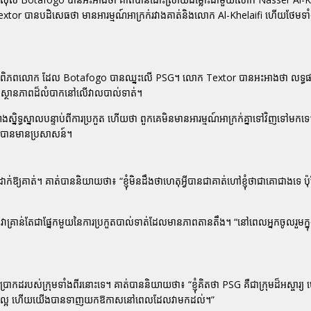
 Textor បានបដិសេធថា មានអារម្មណ៍អាក្រក់រវាងគាត់និងលោក Al-Khelaifi ហើយថែមទ
ន់ក្លឹបពិភពលោក ដែល Botafogo បានឈ្នះលើ PSG។ លោក Textor បានអះអាងថា លទ្ធផ
រ និងស្ថានភាពដ៏លំបាកនៅលើវាលបាល់ទាត់។
្និទ្ធស្នាលបន្ទាប់ពីការប្រកួត ហើយថា ពួកគេមិនមានអារម្មណ៍អាក្រក់គ្នាទៅវិញទៅមក
r បានមានប្រសាសន៍។
គាត់។ គាត់បាននិយាយថា៖ “ខ្ញុំមិនដឹងថាហេតុអ្វីបានជាគាត់ហៅខ្ញុំថាជាគោជាងទេ ប៉ុន្តែខ
វាគ្រាន់តែជាផ្នែកមួយនៃការប្រកួតបាល់ទាត់ដែលមានភាពតានតឹង។ “នៅពេលអ្នកចូលរួមក្ន
រាកដរបស់ក្រុមទាំងពីរនោះទេ។ គាត់បាននិយាយថា៖ “ខ្ញុំគិតថា PSG គឺជាក្រុមដ៏អស្ចារ
ងមានសំណាងល្អ ហើយយើងបានទាញយកឱកាសនៅពេលដែលវាមកដល់។”