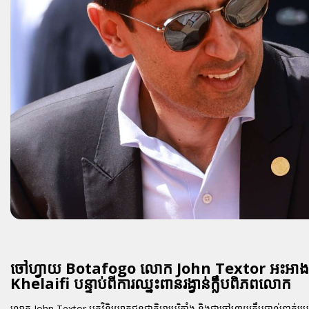
ចៅហ្វាយ Botafogo លោក John Textor អះអាងថាប
Khelaifi បន្ទាប់ពីការឈ្នះពានរង្វាន់ក្លឹបពិភពលោក
លោក John Textor អ្នកវិនិយោគជនជាតិអាមេរិកាំង និងជាចៅហ្វាយក្លឹបបាល់ទាត់ប