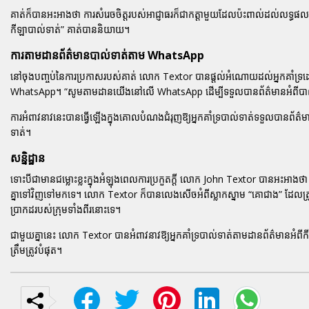
គាត់ក៏បានអះអាងថា ការសំរេចចិត្តរបស់អាជ្ញាធរក៏ជាកត្តាមួយដែលប៉ះពាល់ដល់លទ្ធផល
កីឡាបាល់ទាត់” គាត់បាននិយាយ។
ការតាមដានព័ត៌មានបាល់ទាត់តាម WhatsApp
នៅចុងបញ្ចប់នៃការប្រកាសរបស់គាត់ លោក Textor បានផ្តល់អំណោយដល់អ្នកគាំទ្រដោ
WhatsApp។ “សូមតាមដានយើងនៅលើ WhatsApp ដើម្បីទទួលបានព័ត៌មានអំពីបាល
ការអំពាវនាវនេះបានធ្វើឡើងក្នុងគោលបំណងជំរុញឱ្យអ្នកគាំទ្របាល់ទាត់ទទួលបានព័ត៌មានយ
ទាត់។
សន្និដ្ឋាន
ទោះបីជាមានជម្លោះខ្លះក្នុងអំឡុងពេលការប្រកួតក្តី លោក John Textor បានអះអា
គ្នាទៅវិញទៅមកទេ។ លោក Textor ក៏បានលេងសើចអំពីស្លាកស្នាម “គោជាង” ដែលត្រូវបា
ប្រាកដរបស់ក្រុមទាំងពីរនោះទេ។
ជាមួយគ្នានេះ លោក Textor បានអំពាវនាវឱ្យអ្នកគាំទ្របាល់ទាត់តាមដានព័ត៌មានអ
ត្រឹមត្រូវបំផុត។