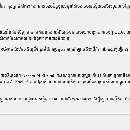
នៃការប្រកួតផងដែរ។ “មានការសំរេចចិត្តមួយចំនួនដែលអាចមានឥទ្ធិពលលើលទ្ធផល ប៉ុន្តែន
យអំពាវនាវឱ្យពួកគេតាមដានព័ត៌មានអំពីបាល់ទាត់តាមរយៈហេដ្ឋារចនាសម្ព័ន្ធ GOAL 
់ទាត់ដែលទាន់សម័យបំផុត!” គាត់បាននិយាយ។
៉ាងឆាប់រហ័ស និងត្រឹមត្រូវអំពីការប្រកួត ការផ្ទេរកីឡាករ និងព្រឹត្តិការណ៍ផ្សេងៗទៀតនៅ
ងថា គាត់និងលោក Nasser Al-Khelaifi បានដោះស្រាយបញ្ហារួចហើយ ហើយថា ពួកគេមិនមា
ន Al-Khelaifi ដាក់ឱ្យគាត់ ហើយបានបញ្ជាក់ថា លទ្ធផលនៃការប្រកួតមិនបានឆ្លុះបញ្ច
ំពីកីឡានេះតាមរយៈហេដ្ឋារចនាសម្ព័ន្ធ GOAL នៅលើ WhatsApp ដើម្បីទទួលបានព័ត៌មា