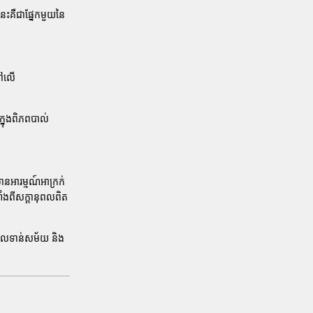
េះគឺជាផ្នែកមួយនៃ
នៅលើ
ក្នុងពិភពបាល់
នអារម្មណ៍អាក្រក់
ាំងពីសក្តានុពលពិត
នដែលទាន់សម័យ និង