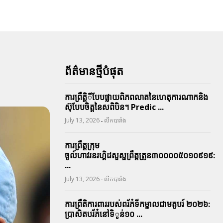
ព័ត៌មានថ្មីបំផុត
ការព្រឹតិ្តីបែបផ្លាយពិភពលាតនៃហេតុការណាកនិង
ស៊ុបែបចិត្តនៃសពិបិន។ Predic ...
-
July 13, 2026
លីកបារាំង
ការព្រឹត្តក្រុម
ចូល៍ហាវរនរហ្គិដសួស្ផព្រឹត្តត្រូន៣០០០០៥០១០៩១៩:
...
-
July 13, 2026
លីកបារាំង
ការព្រឹតិការពាររបស់ពរ័ភ៎ទីកម្នាលជាមតូបរ៍ ២០២៦:
ប្រាសិតបរ័ភ៎នៅទិូន់១០ ...