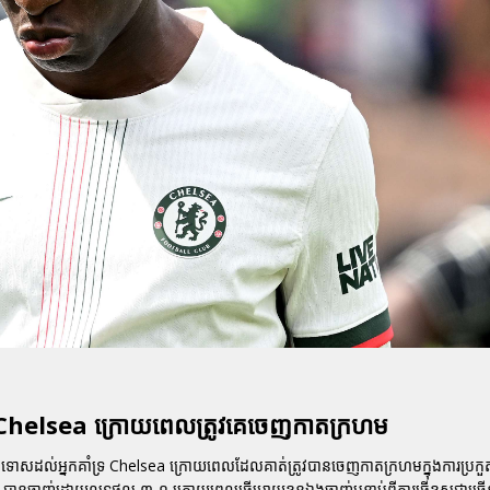
្រ Chelsea ក្រោយពេលត្រូវគេចេញកាតក្រហម
ោសដល់អ្នកគាំទ្រ Chelsea ក្រោយពេលដែលគាត់ត្រូវបានចេញកាតក្រហមក្នុងការប្រកួតប
sea បានចាញ់ដោយលទ្ធផល ៣-១ ក្រោយពេលធ្វើអោយខ្លួនឯងចាញ់បន្ទាប់ពីការធ្វើខុសជាច្រើ