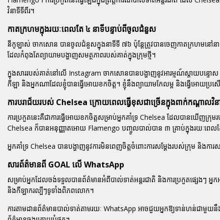
វិនាទីទីពីរ។
កាតក្រហមក្នុងរយៈពេលតែ ៤ នាទីបន្ទាប់ពីចូលជំនួស
នីកូឡាស់ ចាកសោន បានចូលជំនួសក្នុងនាទីទី ៧៦ ប៉ុន្តែត្រូវបានចេញកាតក្រហមនៅនាទីទី
ដែលកំពុងតែព្យាយាមបង្ហាញសមត្ថភាពរបស់គាត់ក្នុងក្រុមថ្មី។
ក្នុងសាររបស់គាត់នៅលើ Instagram ចាកសោនបានបង្ហាញនូវអារម្មណ៍ស្តាយបន្ទោ
កីឡា និងអ្នកណាដែលខ្ញុំបានធ្វើអោយខកចិត្ត។ ខ្ញុំនឹងព្យាយាមកែលម្អ និងធ្វើអោយប្រ
ការបរាជ័យរបស់ Chelsea ក្រោយពេលធ្វើខុសជាច្រើនក្នុងពាក់កណ្តាលវិនាទ
ការប្រកួតនេះគឺជាការធ្វើអោយខកចិត្តសម្រាប់អ្នកគាំទ្រ Chelsea ដែលបានឃើញក្រុមរប
Chelsea ក៏បានអនុញ្ញាតអោយ Flamengo បញ្ចូលបាល់បាន ៣ គ្រាប់ក្នុងរយៈពេល
អ្នកគាំទ្រ Chelsea បានបង្ហាញនូវការមិនពេញចិត្តចំពោះការសម្តែងរបស់ក្រុម និងការស
សារព័ត៌មានពី GOAL លើ WhatsApp
សម្រាប់អ្នកដែលចង់ទទួលបានព័ត៌មានអំពីបាល់ទាត់អន្តរជាតិ និងការប្រកួតផ្សេងៗ 
និងកីឡាករល្បីៗទូទាំងពិភពលោក។
ការតាមដានព័ត៌មានបាល់ទាត់តាមរយៈ WhatsApp អាចជួយអ្នកឱ្យទាន់ហន់ជាមួយនឹងព្រឹត្តិ
ព័ត៌មានចុងក្រោយបំផុត។