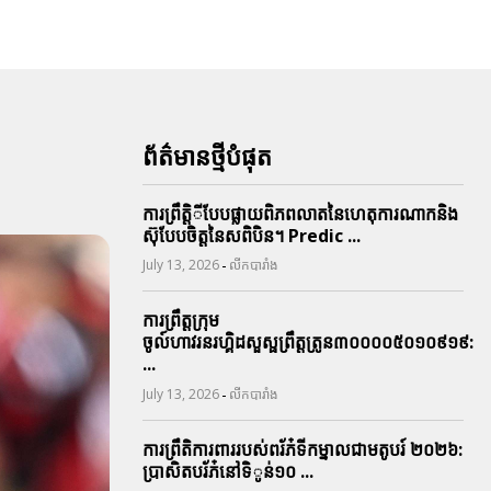
ព័ត៌មានថ្មីបំផុត
ការព្រឹតិ្តីបែបផ្លាយពិភពលាតនៃហេតុការណាកនិង
ស៊ុបែបចិត្តនៃសពិបិន។ Predic ...
-
July 13, 2026
លីកបារាំង
ការព្រឹត្តក្រុម
ចូល៍ហាវរនរហ្គិដសួស្ផព្រឹត្តត្រូន៣០០០០៥០១០៩១៩:
...
-
July 13, 2026
លីកបារាំង
ការព្រឹតិការពាររបស់ពរ័ភ៎ទីកម្នាលជាមតូបរ៍ ២០២៦:
ប្រាសិតបរ័ភ៎នៅទិូន់១០ ...