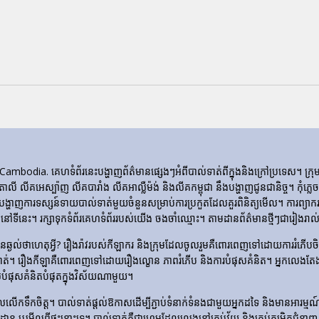
ia. គេហទំព័រ​នេះ​បង្ហាញ​ព័ត៌មាន​ផ្សេងៗ​អំពី​បាល់ទាត់​ពី​ក្នុង​និង​ក្រៅ​ប្រទេស។ 
ីតាលី លីគអេស្ប៉ាញ លីគបារាំង លីគអាល្លឺម៉ង់ និងលីគកម្ពុជា នឹងបង្ហាញជូនជានិច្ច។ កុំភ
ញការទស្សន៍ទាយបាល់ទាត់មួយចំនួនសម្រាប់ការប្រកួតដែលគួរពិនិត្យមើល។ ការព្យាករណ
ទីនេះ។ រក្សាទុកទំព័រគេហទំព័ររបស់យើង ចងចាំឈ្មោះ។ តាមដានព័ត៌មានថ្មីៗជារៀងរាល់ថ
​មិន​ឆ្ងល់​ថា​ហេតុអ្វី? រឿងរ៉ាវ​របស់​កីឡាករ និង​ក្រុម​ដែល​ចូលរួម​គឺ​ពោរពេញ​ទៅ​ដោយ​ការ
ទាត់។ រឿង​កីឡា​គឺ​ពោរពេញ​ទៅ​ដោយ​រឿង​ល្ខោន ភាព​រំភើប និង​ការ​បំផុស​គំនិត។ អ្នកលេងត
លបំផុសគំនិតបំផុតក្នុងវិស័យណាមួយ។
លើកទឹកចិត្ត។ បាល់ទាត់ផ្តល់ឱកាសដើម្បីភ្ជាប់ទំនាក់ទំនងជាមួយអ្នកដទៃ និងមានអារម្មណ៍រួបរួ
ឡដ្ឋាន ឬមើលពីផ្ទះនោះទេ។ បាល់ទាត់គឺជាហ្គេមដែលលេងនៅគ្រប់វ័យ និងគ្រប់កម្រិតជំនាញ 