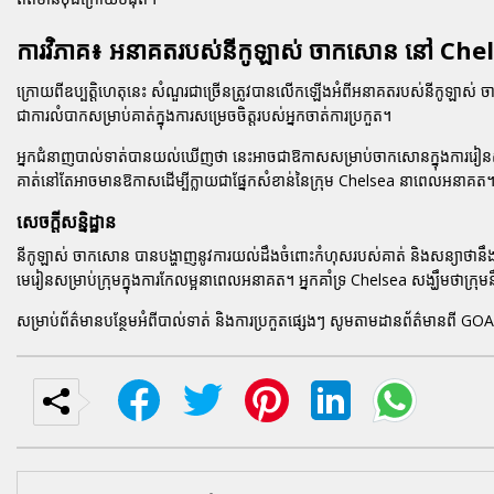
ការវិភាគ៖ អនាគតរបស់នីកូឡាស់ ចាកសោន នៅ Che
ក្រោយពីឧប្បត្តិហេតុនេះ សំណួរជាច្រើនត្រូវបានលើកឡើងអំពីអនាគតរបស់នីកូឡាស់ ចាកសោន 
ជាការលំបាកសម្រាប់គាត់ក្នុងការសម្រេចចិត្តរបស់អ្នកចាត់ការប្រកួត។
អ្នកជំនាញបាល់ទាត់បានយល់ឃើញថា នេះអាចជាឱកាសសម្រាប់ចាកសោនក្នុងការរៀនសូត្រ
គាត់នៅតែអាចមានឱកាសដើម្បីក្លាយជាផ្នែកសំខាន់នៃក្រុម Chelsea នាពេលអនាគត
សេចក្តីសន្និដ្ឋាន
នីកូឡាស់ ចាកសោន បានបង្ហាញនូវការយល់ដឹងចំពោះកំហុសរបស់គាត់ និងសន្យាថានឹងព្យា
មេរៀនសម្រាប់ក្រុមក្នុងការកែលម្អនាពេលអនាគត។ អ្នកគាំទ្រ Chelsea សង្ឃឹមថាក្រុមន
សម្រាប់ព័ត៌មានបន្ថែមអំពីបាល់ទាត់ និងការប្រកួតផ្សេងៗ សូមតាមដានព័ត៌មានពី GOAL