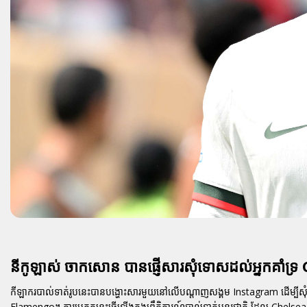
នីកូឡាស់ ចាកសោន បានផ្ញើសារសុំទោសដល់អ្នកគាំទ
កីឡាករបាល់ទាត់រូបនេះបានបង្ហោះសារមួយនៅលើបណ្តាញសង្គម Instagram ដើម្បីសុំទ
Flamengo។ ការប្រកួតនេះធ្វើឡើងក្នុងព្រឹត្តិការណ៍បាល់ទាត់អន្តរជាតិ ដែល Chel