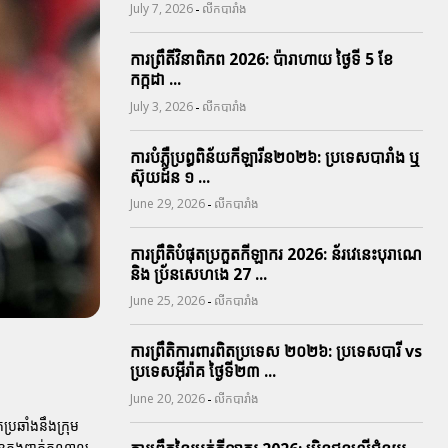
-
July 7, 2026
លីកបារាំង
ការព្រឹតិ៍វិនាពិភព 2026: ប៉ារាហាយ ថ្ងៃទី 5 ខែ
កក្កដា ...
-
July 3, 2026
លីកបារាំង
ការបំភ្លឺប្រព្ធ​ពិន័យ​កីឡារីន​២០២៦: ប្រទេស​បារាំង​ ឬ​
ស៊ុយដ៍ន​ ១ ...
-
June 29, 2026
លីកបារាំង
ការព្រឹតិបំផុតប្រកួតកីឡាករ 2026: ន័រវេនេះបុរាណេ
និង ប្រ័នសេហងេ 27 ...
-
June 25, 2026
លីកបារាំង
ការព្រឹតិការពារ​ពិតប្រទេស ២០២៦: ប្រទេសបារី vs
ប្រទេសអ៊ីរ៉ាគ ថ្ងៃទី​២៣ ...
-
June 20, 2026
លីកបារាំង
្រឆាំងនឹងក្រុម
នក្នុងពាក់កណ្តាល