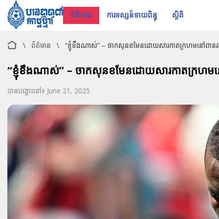
ព័ត៌មាន
ការទស្សន៍ទាយពិន្ទុ
ស្ថិតិ
\
ព័ត៌មាន
\
“ខ្ញុំខឹងណាស់” – ចាកសុនខមែនដោយសារកាតក្រហមនៅពានរង
“ខ្ញុំខឹងណាស់” – ចាកសុនខមែនដោយសារកាតក្រហមន
បានបង្ហោះនៅ៖ June 21, 2025