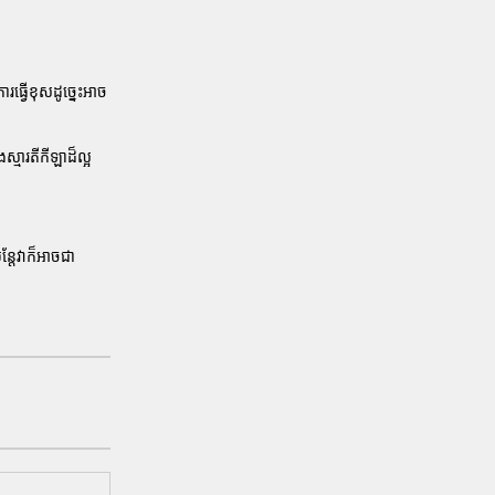
រធ្វើខុសដូច្នេះអាច
មារតីកីឡាដ៏ល្អ
្តែវាក៏អាចជា