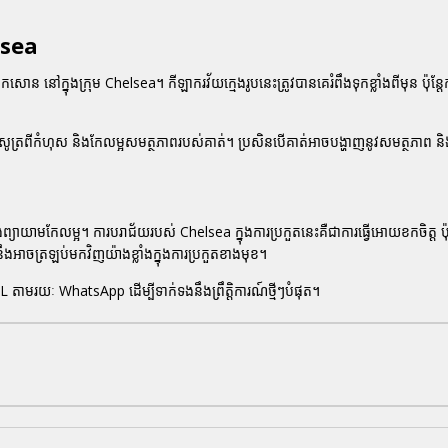
lsea
នៅក្នុងក្រុម Chelsea។ កីឡាករវ័យក្មេងរូបនេះត្រូវបានគេរំពឹងទុកខ្លាំងពីមុន ប៉ុន្តែកា
ពីកំហុស និងកែលម្អសមត្ថភាពរបស់គាត់។ ប្រសិនបើគាត់អាចបង្ហាញនូវសមត្ថភាព និងស្
។
យាមកែលម្អ។ ការបរាជ័យរបស់ Chelsea ក្នុងការប្រកួតនេះគឺជាការធ្វើអោយខកចិត្ត ប៉ុន
ឹងអាចត្រឡប់មកវិញយ៉ាងខ្លាំងក្នុងការប្រកួតខាងមុខ។
 តាមរយៈ WhatsApp ដើម្បីទាក់ទងនឹងព្រឹត្តិការណ៍ថ្មីៗបំផុត។