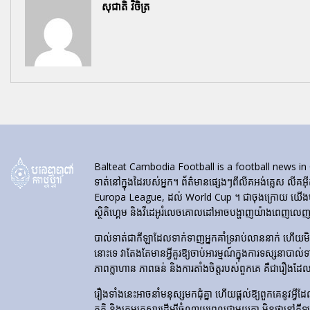
សុជាតិ វិចិត្រ
Balteat Cambodia Football is a football news in Cambod
ទាត់នៅក្នុងដៃរបស់អ្នក។ ព័ត៌មានផ្សេងៗពីលីគអង់គ្លេស លីគអ៊
Europa League, ដល់ World Cup ។ ជាចុងក្រោយ យើងបង្ហា
ស្ថិតិហ្គេម និងវីដេអូរំលេចគោលដៅអាចបង្ហាញយ៉ាងពេញលេញនៅ
បាល់ទាត់​ជា​កីឡា​ដែល​ទាក់​ទាញ​អ្នក​គាំទ្រ​រាប់​លាន​នាក់ ហើយ
នោះទេ វាតែងតែមានអ្វីគួរឱ្យចាប់អារម្មណ៍ក្នុងការទស្សនាបាល់
ភាពក្លាហាន ភាពធន់ និងការតាំងចិត្តរបស់ពួកគេ គឺជារឿងដែ
រឿងទាំងនេះអាចនាំមនុស្សមកជុំគ្នា ហើយផ្តល់ឱ្យពួកគេនូវអ្វីដែល
ភក្តិ និងក្រុមគ្រួសារដើម្បីចំណាយពេលជាមួយគ្នា មិនថានៅកី