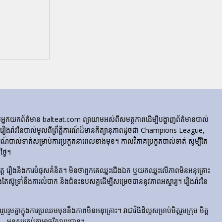
ក្រុមអ្នកយកព័ត៌មាន balteat.com ព្យាយាមអស់ពីសមត្ថភាពដើម្បីបង្ហាញព័ត៌មានបាល់
្លេចរឿងរ៉ាវនៃបាល់មូលពីព្រឹត្តិការណ៍ដ៏មានកិត្យានុភាពដូចជា Champions League,
៍បាល់ទាត់សម្រាប់ការប្រកួតនាពេលខាងមុខ។ កាលវិភាគប្រកួតបាល់ទាត់ សូម្បីតែ
្ងៃ។
​រំភើប​ចិត្ត រឿង​និង​ការ​បំផុស​គំនិត។ មិនថាពួកគេឈ្នះជើងឯក ឬយកឈ្នះលើភាពមិនអនុគ្រោះ
ែងតែស៊ូទ្រាំនឹងការលំបាក និងជំនះឧបសគ្គដើម្បីសម្រេចបាននូវភាពអស្ចារ្យ។ រឿងរ៉ាវនៃ
មគ្នាក្នុងការប្រឈមមុខនឹងភាពមិនអនុគ្រោះ។ វាជាវិធីដ៏ល្អសម្រាប់មិត្តរួមក្រុម មិត្ត
– មនុស្សគ្រប់គ្នាអាចរីករាយបាន។