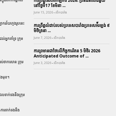
ការព្រឹត្តនៃរបត់កីឡាករ 2026: ប្រិនជនលើជំនួយ
នៅថ្ងៃទី17 ខែមិនា ...
-
June 15, 2026
លីកបារាំង
ាករវ័យក្មេងរូបនេះ
ការព្រឹត្តលំដាប់របស់ប្រទេសបារាំងប្រទេសអ៉ីរឡង់ ៩
មិថិត្រនា ...
-
June 7, 2026
លីកបារាំង
ល់អ្នកគាំទ្រ ក្រុម
ការព្រមានជាថៃលើកិច្ចការរិតន 5 មិថិរ 2026
Anticipated Outcome of ...
របស់ចាកសោន ក្រុម
-
June 3, 2026
លីកបារាំង
ខាងមុខ។
ដែលទាក់ទងនឹងក្រុម
ុងការទាក់ទងនឹង