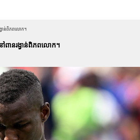
្វាន់ពិភពលោក។
ៅពានរង្វាន់ពិភពលោក។