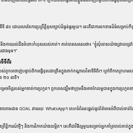
 ៨០ ដោយសារតែការប្រព្រឹត្តិខុសច្បាប់ដ៏ធ្ងន់ធ្ងរមួយ។ នេះគឺជាការខកខានដ៏ធំសម្រាប់កីឡ
ស និងការយល់ដឹងចំពោះកំហុសរបស់គាត់។ គាត់បានសរសេរថា៖
“ខ្ញុំសុំទោសយ៉ាងជ្រាលជ្រៅដ
សើរជាងមុន។”
ីទីពីរ
ស់ពួកគេចាញ់បន្ទាប់ពីការធ្វើខុសជាច្រើនក្នុងពាក់កណ្តាលវិនាទីទីពីរ។ ក្រៅពីកាតក្រហម
តែ ២០ នាទី។
ម្រេចចិត្តរបស់អ្នកចាត់ការប្រកួត។ ពួកគេសង្ឃឹមថាក្រុមនឹងអាចកែលម្អបានក្នុងការប្រកួត
អ្នកអាចតាមដាន GOAL តាមរយៈ WhatsApp។ គេហទំព័រនេះផ្តល់នូវព័ត៌មានអំពីបាល់ទាត់
ការណ៍ថ្មីៗ និងការវិភាគយ៉ាងលម្អិត។ នេះគឺជាវិធីល្អមួយសម្រាប់អ្នកគាំទ្របាល់ទាត់ក្ន