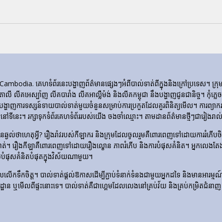
ia. គេហទំព័រ​នេះ​បង្ហាញ​ព័ត៌មាន​ផ្សេងៗ​អំពី​បាល់ទាត់​ពី​ក្នុង​និង​ក្រៅ​ប្រទេស។ 
ីតាលី លីគអេស្ប៉ាញ លីគបារាំង លីគអាល្លឺម៉ង់ និងលីគកម្ពុជា នឹងបង្ហាញជូនជានិច្ច។ កុំភ
ញការទស្សន៍ទាយបាល់ទាត់មួយចំនួនសម្រាប់ការប្រកួតដែលគួរពិនិត្យមើល។ ការព្យាករណ
ទីនេះ។ រក្សាទុកទំព័រគេហទំព័ររបស់យើង ចងចាំឈ្មោះ។ តាមដានព័ត៌មានថ្មីៗជារៀងរាល់ថ
​មិន​ឆ្ងល់​ថា​ហេតុអ្វី? រឿងរ៉ាវ​របស់​កីឡាករ និង​ក្រុម​ដែល​ចូលរួម​គឺ​ពោរពេញ​ទៅ​ដោយ​ការ
ទាត់។ រឿង​កីឡា​គឺ​ពោរពេញ​ទៅ​ដោយ​រឿង​ល្ខោន ភាព​រំភើប និង​ការ​បំផុស​គំនិត។ អ្នកលេងត
លបំផុសគំនិតបំផុតក្នុងវិស័យណាមួយ។
លើកទឹកចិត្ត។ បាល់ទាត់ផ្តល់ឱកាសដើម្បីភ្ជាប់ទំនាក់ទំនងជាមួយអ្នកដទៃ និងមានអារម្មណ៍រួបរួ
ឡដ្ឋាន ឬមើលពីផ្ទះនោះទេ។ បាល់ទាត់គឺជាហ្គេមដែលលេងនៅគ្រប់វ័យ និងគ្រប់កម្រិតជំនាញ 