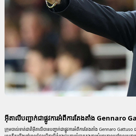
អ៊ីតាលីបញ្ជាក់ជាផ្លូវការអំពីការតែងតាំង Gennaro G
ក្រុមបាល់ទាត់ជាតិអ៊ីតាលីបានបញ្ជាក់ជាផ្លូវការអំពីការតែងតាំង
Gennaro Gattuso
ជា
នេះកើតឡើងនៅពេលដែលអ៊ីតាលីកំពុងជួបការលំបាកក្នុងការសំរេចគោលដៅចូលរួមការ