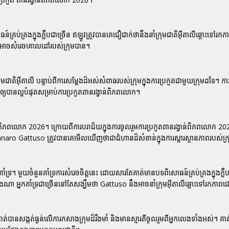
៍គ្រប់គ្រងក្នុងក្លឹបជាច្រើន ឥឡូវត្រូវបានគេជឿជាក់ថានឹងនាំក្រុមជាតិអ៊ីតាលីឆ្ពោះទៅ
អាចសំរេចគោលដៅរបស់ក្រុមបាន។
ុមជាតិអ៊ីតាលី បន្ទាប់ពីការសម្តែងដ៏អស់សំពាធរបស់ក្រុមក្នុងការប្រកួតជាមួយក្រុមដទៃ។ កា
បានល្អបំផុតសម្រាប់ការប្រកួតពានរង្វាន់ពិភពលោក។
ន់ពិភពលោក 2026
។ ក្រោយពីការបរាជ័យក្នុងការចូលរួមការប្រកួតពានរង្វាន់ពិភពលោក 202
naro Gattuso
ត្រូវបានគេមើលឃើញថាជាជំហានដ៏សំខាន់ក្នុងការស្តារស្ថានភាពរបស់ក្
គាំទ្រ។ មួយចំនួនគាំទ្រការសំរេចចិត្តនេះ ដោយសារតែគាត់មានបទពិសោធន៍គ្រប់គ្រងក្នុងក្
ាងណា អ្នកគាំទ្រជាច្រើននៅតែសង្ឃឹមថា
Gattuso
នឹងអាចនាំក្រុមអ៊ីតាលីឆ្ពោះទៅរកភា
គាត់បានសង្កត់ធ្ងន់លើការកសាងក្រុមដ៏រឹងមាំ និងមានស្មារតីចូលរួមពីអ្នកលេងទាំងអស់។ គាត