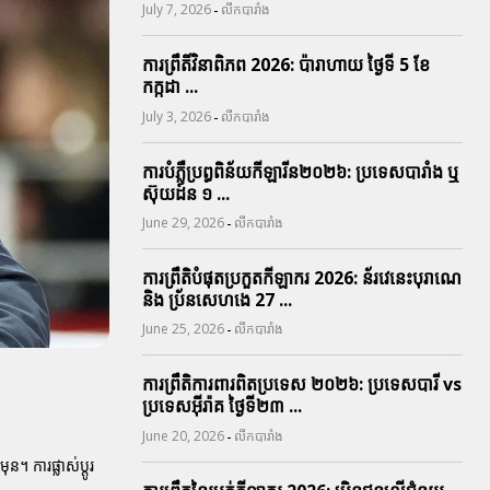
-
July 7, 2026
លីកបារាំង
ការព្រឹតិ៍វិនាពិភព 2026: ប៉ារាហាយ ថ្ងៃទី 5 ខែ
កក្កដា ...
-
July 3, 2026
លីកបារាំង
ការបំភ្លឺប្រព្ធ​ពិន័យ​កីឡារីន​២០២៦: ប្រទេស​បារាំង​ ឬ​
ស៊ុយដ៍ន​ ១ ...
-
June 29, 2026
លីកបារាំង
ការព្រឹតិបំផុតប្រកួតកីឡាករ 2026: ន័រវេនេះបុរាណេ
និង ប្រ័នសេហងេ 27 ...
-
June 25, 2026
លីកបារាំង
ការព្រឹតិការពារ​ពិតប្រទេស ២០២៦: ប្រទេសបារី vs
ប្រទេសអ៊ីរ៉ាគ ថ្ងៃទី​២៣ ...
-
June 20, 2026
លីកបារាំង
។ ការផ្លាស់ប្តូរ