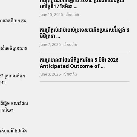
ការព្រឹត្តនៃរបត់កីឡាករ 2026: ប្រិនជនលើជំនួយ
នៅថ្ងៃទី17 ខែមិនា ...
-
June 15, 2026
លីកបារាំង
រកភាពជោគជ័យ។ ការ
ការព្រឹត្តលំដាប់របស់ប្រទេសបារាំងប្រទេសអ៉ីរឡង់ ៩
មិថិត្រនា ...
-
June 7, 2026
លីកបារាំង
រសំរេចចិត្តនេះបាន
ការព្រមានជាថៃលើកិច្ចការរិតន 5 មិថិរ 2026
Anticipated Outcome of ...
-
June 3, 2026
លីកបារាំង
2 ក្រុមនេះកំពុង
រុម។
លឹបដ៏ឆ្នើម ខណៈដែល
ពជោគជ័យ។
់ក៏បានរំពឹងថានឹង