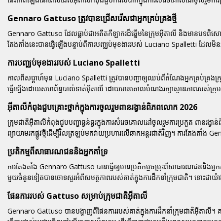
Gennaro Gattuso ត្រូវបានជ្រើសរើសជាអ្នកគ្រប់គ្រងថ្មី
Gennaro Gattuso
ដែលធ្លាប់ជាអតីតកីឡាករដ៏ឆ្នើមនៃក្រុមអ៊ីតាលី និងមានបទពិសោធន
តែងតាំងនេះបានធ្វើឡើងបន្ទាប់ពីការបញ្ឈប់មុខងាររបស់
Luciano Spalletti
ដែលមិន
ការបញ្ឈប់មុខងាររបស់ Luciano Spalletti
កាលពីសប្តាហ៍មុន
Luciano Spalletti
ត្រូវបានបញ្ជាឲ្យឈប់ពីតំណែងអ្នកគ្រប់គ្រងក្រ
ធ្វើឡើងដោយសហព័ន្ធបាល់ទាត់អ៊ីតាលី ដោយមានគោលបំណងរក្សាស្ថានភាពរបស់ក្រុមឲ្យ
អ៊ីតាលីកំពុងជួបគ្រោះថ្នាក់ក្នុងការចូលរួមពានរង្វាន់ពិភពលោក 2026
ក្រុមជាតិអ៊ីតាលីកំពុងជួបបញ្ហាធ្ងន់ធ្ងរក្នុងការសំរេចគោលដៅចូលរួមការប្រកួត
ពានរង្វា
ព្យាយាមរកផ្លូវថ្មីដើម្បីវិលត្រឡប់មកវាយប្រហារលើឆាកអន្តរជាតិវិញ។ ការតែងតាំង
Gen
ប្រតិកម្មពីសាធារណជននិងអ្នកគាំទ្រ
ការតែងតាំង
Gennaro Gattuso
បានធ្វើឲ្យមានប្រតិកម្មចម្រុះពីសាធារណជននិងអ្នក
មួយចំនួនទៀតបានចោទសួរអំពីសមត្ថភាពរបស់គាត់ក្នុងការដឹកនាំក្រុមជាតិ។ ទោះជាយ៉
ផែនការរបស់ Gattuso សម្រាប់ក្រុមជាតិអ៊ីតាលី
Gennaro Gattuso
បានបង្ហាញពីផែនការរបស់គាត់ក្នុងការដឹកនាំក្រុមជាតិអ៊ីតាលី។ 