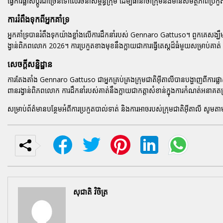
ធ្វើការផ្លាស់ប្តូរជាច្រើនទៅលើរចនាសម្ព័ន្ធក្រុម ដើម្បីធានាថាក្រុមនឹងមានសមត្ថភាពប្រកួ
ការរំពឹងទុកពីអ្នកគាំទ្រ
អ្នកគាំទ្របានរំពឹងទុកយ៉ាងខ្លាំងលើការដឹកនាំរបស់
Gennaro Gattuso
។ ពួកគេសង្ឃឹ
ង្វាន់ពិភពលោក 2026
។ ការប្រកួតខាងមុខនឹងក្លាយជាការធ្វើតេស្តដ៏ធំមួយសម្រាប់
សេចក្តីសន្និដ្ឋាន
ការតែងតាំង
Gennaro Gattuso
ជាអ្នកគ្រប់គ្រងក្រុមជាតិអ៊ីតាលីបានបង្ហាញពីការផ
ពានរង្វាន់ពិភពលោក ការដឹកនាំរបស់គាត់នឹងក្លាយជាកត្តាសំខាន់ក្នុងការកំណត់អនាគតក្
សម្រាប់ព័ត៌មានបន្ថែមអំពីការប្រកួតបាល់ទាត់ និងការអាចរបស់ក្រុមជាតិអ៊ីតាលី សូ
សុជាតិ វិចិត្រ