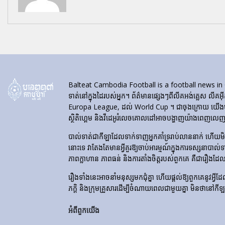
Balteat Cambodia Football is a football news in Cambod
ទាត់នៅក្នុងដៃរបស់អ្នក។ ព័ត៌មានផ្សេងៗពីលីគអង់គ្លេស លីគអ៊
Europa League, ដល់ World Cup ។ ជាចុងក្រោយ យើងបង្ហា
ស្ថិតិហ្គេម និងវីដេអូរំលេចគោលដៅអាចបង្ហាញយ៉ាងពេញលេញនៅ
បាល់ទាត់​ជា​កីឡា​ដែល​ទាក់​ទាញ​អ្នក​គាំទ្រ​រាប់​លាន​នាក់ ហើយ
នោះទេ វាតែងតែមានអ្វីគួរឱ្យចាប់អារម្មណ៍ក្នុងការទស្សនាបាល់
ភាពក្លាហាន ភាពធន់ និងការតាំងចិត្តរបស់ពួកគេ គឺជារឿងដែ
រឿងទាំងនេះអាចនាំមនុស្សមកជុំគ្នា ហើយផ្តល់ឱ្យពួកគេនូវអ្វីដែល
ភក្តិ និងក្រុមគ្រួសារដើម្បីចំណាយពេលជាមួយគ្នា មិនថានៅកី
អំពីពួកយើង