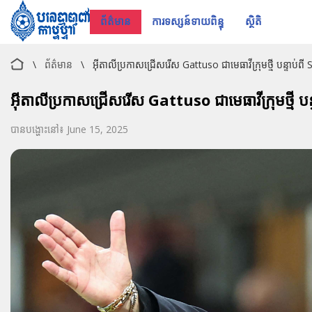
ព័ត៌មាន
ការទស្សន៍ទាយពិន្ទុ
ស្ថិតិ
\
ព័ត៌មាន
\
អ៊ីតាលីប្រកាសជ្រើសរើស Gattuso ជាមេធាវីក្រុមថ្មី បន្ទាប់ព
អ៊ីតាលីប្រកាសជ្រើសរើស Gattuso ជាមេធាវីក្រុមថ្មី ប
បានបង្ហោះនៅ៖ June 15, 2025