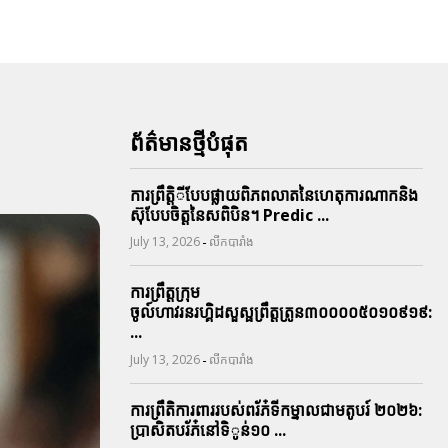
ព័ត៌មានថ្មីបំផុត
ការព្រឹតិ្តីបែបផ្លាយពិភពលាតនៃហេតុការណាកនិង
ស៊ុបែបចិត្តនៃសពិបិន។ Predic ...
-
July 13, 2026
លីកបារាំង
ការព្រឹត្តក្រុម
ចូល៍ហាវរនរហ្គិដសួស្ផព្រឹត្តត្រូន៣០០០០៥០១០៩១៩:
...
-
July 13, 2026
លីកបារាំង
ការព្រឹតិការពាររបស់ពរ័ភ៎ទីកម្នាលជាមតូបរ៍ ២០២៦:
ប្រាសិតបរ័ភ៎នៅទិូន់១០ ...