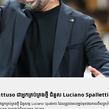
attuso ជាអ្នកគ្រប់គ្រងថ្មី ជំនួស Luciano Spalletti
អ្នកគ្រប់គ្រងថ្មី ជំនួសឲ្យ
Luciano Spalletti
ដែលត្រូវបានបញ្ឈប់មុខងារកាលពីសប្តាហ៍មុន
ប្រកួត
ពានរង្វាន់ពិភពលោក 2026
។