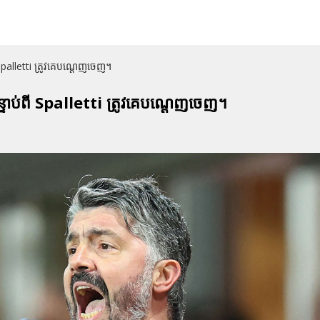
ី Spalletti ត្រូវគេបណ្ដេញចេញ។
ន្ទាប់ពី Spalletti ត្រូវគេបណ្ដេញចេញ។