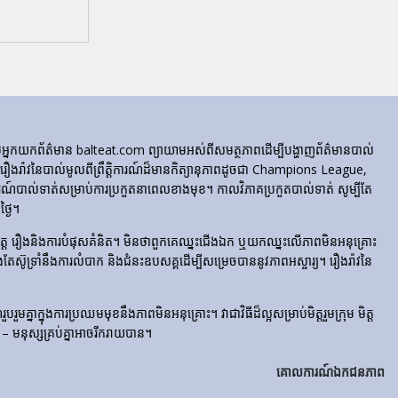
ក្រុមអ្នកយកព័ត៌មាន balteat.com ព្យាយាមអស់ពីសមត្ថភាពដើម្បីបង្ហាញព័ត៌មានបាល់
្លេចរឿងរ៉ាវនៃបាល់មូលពីព្រឹត្តិការណ៍ដ៏មានកិត្យានុភាពដូចជា Champions League,
៍បាល់ទាត់សម្រាប់ការប្រកួតនាពេលខាងមុខ។ កាលវិភាគប្រកួតបាល់ទាត់ សូម្បីតែ
្ងៃ។
​រំភើប​ចិត្ត រឿង​និង​ការ​បំផុស​គំនិត។ មិនថាពួកគេឈ្នះជើងឯក ឬយកឈ្នះលើភាពមិនអនុគ្រោះ
ែងតែស៊ូទ្រាំនឹងការលំបាក និងជំនះឧបសគ្គដើម្បីសម្រេចបាននូវភាពអស្ចារ្យ។ រឿងរ៉ាវនៃ
មគ្នាក្នុងការប្រឈមមុខនឹងភាពមិនអនុគ្រោះ។ វាជាវិធីដ៏ល្អសម្រាប់មិត្តរួមក្រុម មិត្ត
– មនុស្សគ្រប់គ្នាអាចរីករាយបាន។
គោលការណ៍ឯកជនភាព