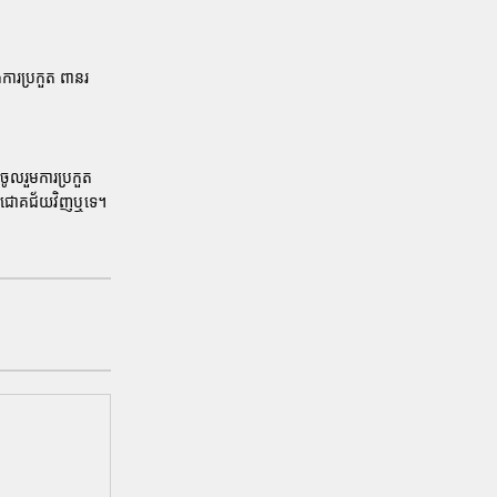
ការប្រកួត
ពានរ
រចូលរួមការប្រកួត
ភាពជោគជ័យវិញឬទេ។