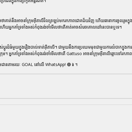
តប្រជែងក្នុងការប្រកួតអន្តរជាតិ។
មថាគាត់នឹងអាចនាំក្រុមអ៊ីតាលីវិលត្រឡប់មករកភាពជោគជ័យវិញ ហើយធានាការចូលរួមក្នុង
គាត់ ហើយអ្នកគាំទ្រទាំងអស់កំពុងរង់ចាំមើលថាតើគាត់អាចសំរេចគោលដៅនេះបានឬទេ។
្លាស់ប្តូរដ៏ធំមួយក្នុងរឿងបាល់ទាត់អ៊ីតាលី។ ជាមួយនឹងការប្រឈមមុខជាមួយការលំបាកក្នុងកា
រុម។ អ្នកគាំទ្រទាំងអស់កំពុងរង់ចាំមើលថាតើ
Gattuso
អាចនាំក្រុមអ៊ីតាលីឆ្ពោះទៅរក
មតាមដានតាមរយៈ
GOAL
នៅលើ WhatsApp! 🟢📱។