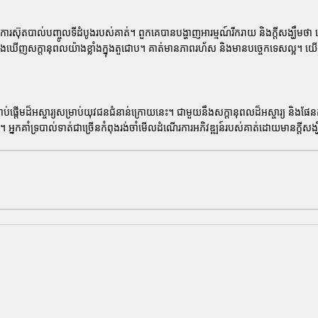
ពីការស៊ុតបាល់បញ្ចូលទីដំបូងរបស់គាត់។ ពួកគេបានបង្ហាញអារម្មណ៍រីករាយ និងក្តីសង្ឃឹមថ
ងឃើញសក្តានុពលយ៉ាងខ្លាំងក្នុងតួជោប។ គាត់មានភាពរហ័ស និងមានបច្ចេកទេសល្អ។ យើ
ាប់ផ្តើមដ៏អស្ចារ្យសម្រាប់យុវជនជំនាន់ក្រោយនេះ។ ជាមួយនឹងសក្តានុពលដ៏អស្ចារ្យ និងផែ
នកគាំទ្របាល់ទាត់ជាច្រើនកំពុងរង់ចាំមើលដំណើរការអភិវឌ្ឍន៍របស់គាត់ដោយមានក្តីសង្ឃឹ