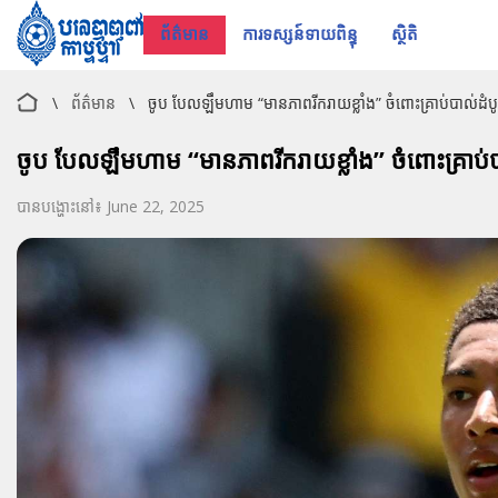
ព័ត៌មាន
ការទស្សន៍ទាយពិន្ទុ
ស្ថិតិ
\
ព័ត៌មាន
\
ចូប បែលឡឹមហាម “មានភាពរីករាយខ្លាំង” ចំពោះគ្រាប់បាល់ដំបូង
ចូប បែលឡឹមហាម “មានភាពរីករាយខ្លាំង” ចំពោះគ្រាប់បា
បានបង្ហោះនៅ៖ June 22, 2025