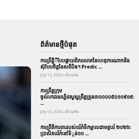
ព័ត៌មានថ្មីបំផុត
ការព្រឹតិ្តីបែបផ្លាយពិភពលាតនៃហេតុការណាកនិង
ស៊ុបែបចិត្តនៃសពិបិន។ Predic ...
-
July 13, 2026
លីកបារាំង
ការព្រឹត្តក្រុម
ចូល៍ហាវរនរហ្គិដសួស្ផព្រឹត្តត្រូន៣០០០០៥០១០៩១៩:
...
-
July 13, 2026
លីកបារាំង
ការព្រឹតិការពាររបស់ពរ័ភ៎ទីកម្នាលជាមតូបរ៍ ២០២៦:
ប្រាសិតបរ័ភ៎នៅទិូន់១០ ...