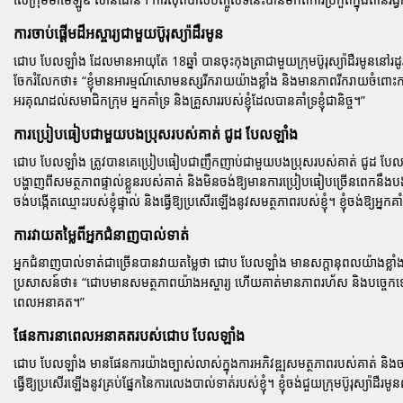
ការចាប់ផ្តើមដ៏អស្ចារ្យជាមួយប៊ូរុស្យ៉ាដឺរមូន
ជោប បែលឡាំង ដែលមានអាយុតែ 18ឆ្នាំ បានចុះកុងត្រាជាមួយក្រុមប៊ូរុស្យ៉ាដឺរមូននៅ
ចែករំលែកថា៖
“ខ្ញុំមានអារម្មណ៍សោមនស្សរីករាយយ៉ាងខ្លាំង និងមានភាពរីករាយចំពោះការស៊ុ
អរគុណដល់សមាជិកក្រុម អ្នកគាំទ្រ និងគ្រួសាររបស់ខ្ញុំដែលបានគាំទ្រខ្ញុំជានិច្ច។”
ការប្រៀបធៀបជាមួយបងប្រុសរបស់គាត់ ជូដ បែលឡាំង
ជោប បែលឡាំង ត្រូវបានគេប្រៀបធៀបជាញឹកញាប់ជាមួយបងប្រុសរបស់គាត់ ជូដ បែលឡាំង
បង្ហាញពីសមត្ថភាពផ្ទាល់ខ្លួនរបស់គាត់ និងមិនចង់ឱ្យមានការប្រៀបធៀបច្រើនពេកនឹ
ចង់បង្កើតឈ្មោះរបស់ខ្ញុំផ្ទាល់ និងធ្វើឱ្យប្រសើរឡើងនូវសមត្ថភាពរបស់ខ្ញុំ។ ខ្ញុំចង់ឱ្យអ
ការវាយតម្លៃពីអ្នកជំនាញបាល់ទាត់
អ្នកជំនាញបាល់ទាត់ជាច្រើនបានវាយតម្លៃថា ជោប បែលឡាំង មានសក្តានុពលយ៉ាងខ្លាំងក្ន
ប្រសាសន៍ថា៖
“ជោបមានសមត្ថភាពយ៉ាងអស្ចារ្យ ហើយគាត់មានភាពរហ័ស និងបច្ចេកទេសដ៏ល្អ
ពេលអនាគត។”
ផែនការនាពេលអនាគតរបស់ជោប បែលឡាំង
ជោប បែលឡាំង មានផែនការយ៉ាងច្បាស់លាស់ក្នុងការអភិវឌ្ឍសមត្ថភាពរបស់គាត់ និងច
ធ្វើឱ្យប្រសើរឡើងនូវគ្រប់ផ្នែកនៃការលេងបាល់ទាត់របស់ខ្ញុំ។ ខ្ញុំចង់ជួយក្រុមប៊ូរុស្យ៉