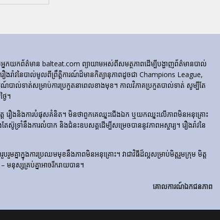
ក្រុមអ្នកយកព័ត៌មាន balteat.com ព្យាយាមអស់ពីសមត្ថភាពដើម្បីបង្ហាញព័ត៌មានបាល់
្លេចរឿងរ៉ាវនៃបាល់មូលពីព្រឹត្តិការណ៍ដ៏មានកិត្យានុភាពដូចជា Champions League,
៍បាល់ទាត់សម្រាប់ការប្រកួតនាពេលខាងមុខ។ កាលវិភាគប្រកួតបាល់ទាត់ សូម្បីតែ
្ងៃ។
​រំភើប​ចិត្ត រឿង​និង​ការ​បំផុស​គំនិត។ មិនថាពួកគេឈ្នះជើងឯក ឬយកឈ្នះលើភាពមិនអនុគ្រោះ
ែងតែស៊ូទ្រាំនឹងការលំបាក និងជំនះឧបសគ្គដើម្បីសម្រេចបាននូវភាពអស្ចារ្យ។ រឿងរ៉ាវនៃ
មគ្នាក្នុងការប្រឈមមុខនឹងភាពមិនអនុគ្រោះ។ វាជាវិធីដ៏ល្អសម្រាប់មិត្តរួមក្រុម មិត្ត
– មនុស្សគ្រប់គ្នាអាចរីករាយបាន។
គោលការណ៍ឯកជនភាព