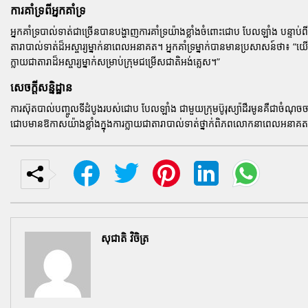
ការគាំទ្រពីអ្នកគាំទ្រ
អ្នកគាំទ្របាល់ទាត់ជាច្រើនបានបង្ហាញការគាំទ្រយ៉ាងខ្លាំងចំពោះជោប បែលឡាំង បន្ទាប់
តារាបាល់ទាត់ដ៏អស្ចារ្យម្នាក់នាពេលអនាគត។ អ្នកគាំទ្រម្នាក់បានមានប្រសាសន៍ថា៖
“យើ
ក្លាយជាតារាដ៏អស្ចារ្យម្នាក់សម្រាប់ក្រុមជម្រើសជាតិអង់គ្លេស។”
សេចក្តីសន្និដ្ឋាន
ការស៊ុតបាល់បញ្ចូលទីដំបូងរបស់ជោប បែលឡាំង ជាមួយក្រុមប៊ូរុស្យ៉ាដឺរមូនគឺជាចំណុចច
ជោបមានឱកាសយ៉ាងខ្លាំងក្នុងការក្លាយជាតារាបាល់ទាត់ថ្នាក់ពិភពលោកនាពេលអនាគត។ អ្
សុជាតិ វិចិត្រ