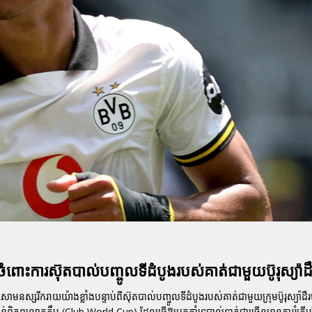
ការស៊ុតបាល់បញ្ចូលទីដំបូងរបស់គាត់ជាមួយប៊ូរុស្យ៉ាដឺ
សរីករាយយ៉ាងខ្លាំងបន្ទាប់ពីស៊ុតបាល់បញ្ចូលទីដំបូងរបស់គាត់ជាមួយក្រុមប៊ូរុស្យ៉ាដឺរមូ
វាន់ពិភពលោកក្លឹប (Club World Cup) ដែលធ្វើឱ្យអ្នកគាំទ្របាល់ទាត់ជាច្រើនមានការរំភើ