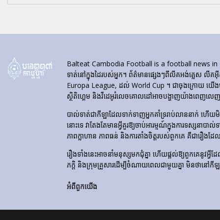
Balteat Cambodia Football is a football news in Cambod
ទាត់នៅក្នុងដៃរបស់អ្នក។ ព័ត៌មានផ្សេងៗពីលីគអង់គ្លេស លីគអ៊
Europa League, ដល់ World Cup ។ ជាចុងក្រោយ យើងបង្ហា
ស្ថិតិហ្គេម និងវីដេអូរំលេចគោលដៅអាចបង្ហាញយ៉ាងពេញលេញនៅ
បាល់ទាត់​ជា​កីឡា​ដែល​ទាក់​ទាញ​អ្នក​គាំទ្រ​រាប់​លាន​នាក់ ហើយ
នោះទេ វាតែងតែមានអ្វីគួរឱ្យចាប់អារម្មណ៍ក្នុងការទស្សនាបាល់
ភាពក្លាហាន ភាពធន់ និងការតាំងចិត្តរបស់ពួកគេ គឺជារឿងដែ
រឿងទាំងនេះអាចនាំមនុស្សមកជុំគ្នា ហើយផ្តល់ឱ្យពួកគេនូវអ្វីដែល
ភក្តិ និងក្រុមគ្រួសារដើម្បីចំណាយពេលជាមួយគ្នា មិនថានៅកី
អំពីពួកយើង