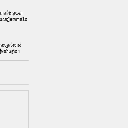
ា ជោបនឹងក្លាយជា
ងសង្ឃឹមថាគាត់នឹង
នការច្បាស់លាស់
មយ៉ាងខ្លាំង។