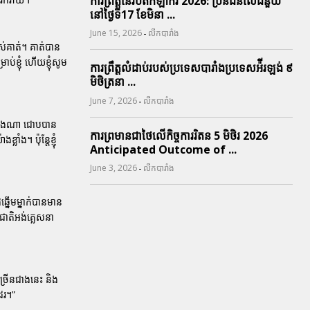
ការព្រឹត្តនៃរបត់កីឡាករ 2026: ប្រិនជនលើជំនួយ
នៅថ្ងៃទី17 ខែមិនា ...
-
June 15, 2026
លីកបារាំង
បស់គាត់។ គាត់បាន
ប់ខ្ញុំ ហើយខ្ញុំសូម
ការព្រឹត្តលំដាប់របស់ប្រទេសបារាំងប្រទេសអ៉ីរឡង់ ៩
មិថិត្រនា ...
-
June 7, 2026
លីកបារាំង
ាយ៉ាងណា ជោបបាន
ការព្រមានជាថៃលើកិច្ចការរិតន 5 មិថិរ 2026
លាំង។ ប៉ុន្តែខ្ញុំ
Anticipated Outcome of ...
-
June 3, 2026
លីកបារាំង
្នើមម្នាក់បានមាន
ជាតិអង់គ្លេសនា
ៀនច្រើនជាងនេះ និង
ដែរ។”