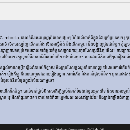
ia. គេហទំព័រ​នេះ​បង្ហាញ​ព័ត៌មាន​ផ្សេងៗ​អំពី​បាល់ទាត់​ពី​ក្នុង​និង​ក្រៅ​ប្រទេស។ 
ីតាលី លីគអេស្ប៉ាញ លីគបារាំង លីគអាល្លឺម៉ង់ និងលីគកម្ពុជា នឹងបង្ហាញជូនជានិច្ច។ កុំភ
ញការទស្សន៍ទាយបាល់ទាត់មួយចំនួនសម្រាប់ការប្រកួតដែលគួរពិនិត្យមើល។ ការព្យាករណ
ទីនេះ។ រក្សាទុកទំព័រគេហទំព័ររបស់យើង ចងចាំឈ្មោះ។ តាមដានព័ត៌មានថ្មីៗជារៀងរាល់ថ
​មិន​ឆ្ងល់​ថា​ហេតុអ្វី? រឿងរ៉ាវ​របស់​កីឡាករ និង​ក្រុម​ដែល​ចូលរួម​គឺ​ពោរពេញ​ទៅ​ដោយ​ការ
ទាត់។ រឿង​កីឡា​គឺ​ពោរពេញ​ទៅ​ដោយ​រឿង​ល្ខោន ភាព​រំភើប និង​ការ​បំផុស​គំនិត។ អ្នកលេងត
លបំផុសគំនិតបំផុតក្នុងវិស័យណាមួយ។
លើកទឹកចិត្ត។ បាល់ទាត់ផ្តល់ឱកាសដើម្បីភ្ជាប់ទំនាក់ទំនងជាមួយអ្នកដទៃ និងមានអារម្មណ៍រួបរួ
ឡដ្ឋាន ឬមើលពីផ្ទះនោះទេ។ បាល់ទាត់គឺជាហ្គេមដែលលេងនៅគ្រប់វ័យ និងគ្រប់កម្រិតជំនាញ 
Balteat.com All Rights Reserved ©Club 25