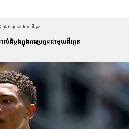
ក្នុងការប្រកួតជាមួយដឺរតូន
ល់ដំបូងក្នុងការប្រកួតជាមួយដឺរតូន