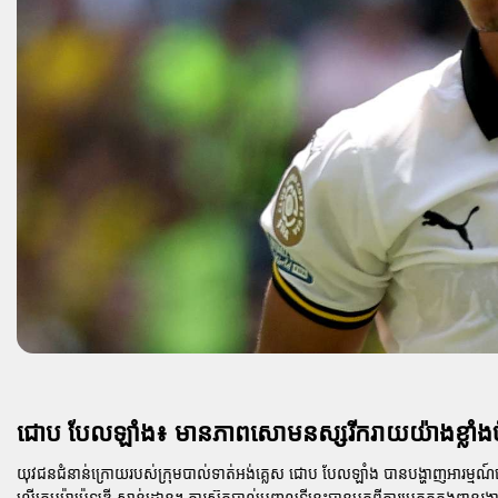
ជោប បែលឡាំង៖ មានភាពសោមនស្សរីករាយយ៉ាងខ្លាំងចំពោះ
យុវជនជំនាន់ក្រោយរបស់ក្រុមបាល់ទាត់អង់គ្លេស ជោប បែលឡាំង បានបង្ហាញអារម្មណ៍សោមនស្
លើក្រុមម៉ាម៉េឡូឌី សាន់ដោន។ ការស៊ុតបាល់បញ្ចូលទីនេះបានមកពីការប្រកួតក្នុងពានរង្