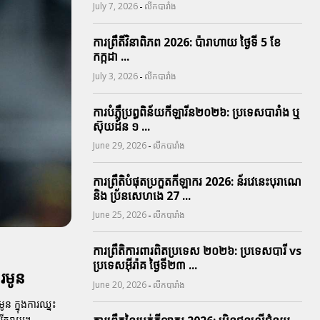
-
July 7, 2026
លីកបារាំង
ការព្រឹតិ៍វិនាពិភព 2026: ប៉ារាហាយ ថ្ងៃទី 5 ខែ
កក្កដា ...
-
July 3, 2026
លីកបារាំង
ការបំភ្លឺប្រព្ធ​ពិន័យ​កីឡារីន​២០២៦: ប្រទេស​បារាំង​ ឬ​
ស៊ុយដ៍ន​ ១ ...
-
June 29, 2026
លីកបារាំង
ការព្រឹតិបំផុតប្រកួតកីឡាករ 2026: ន័រវេនេះបុរាណេ
និង ប្រ័នសេហងេ 27 ...
-
June 25, 2026
លីកបារាំង
ការព្រឹតិការពារ​ពិតប្រទេស ២០២៦: ប្រទេសបារី vs
ប្រទេសអ៊ីរ៉ាគ ថ្ងៃទី​២៣ ...
រមូន
-
June 20, 2026
លីកបារាំង
ន ក្នុងការឈ្នះ
បរីករាយ។