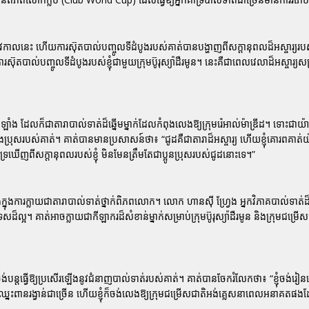
រដូវកាលនេះ ហើយការស៊ុតបាល់បញ្ចូលទីដំបូងរបស់គាត់បានបង្ហាញពីសក្តានុពលដ៏អស្ចារ្យរ
តបាល់បញ្ចូលទីដំបូងរបស់ខ្ញុំជាមួយក្រុមប៊ូរុស្យ៉ាដឺរមូន។ នេះគឺជាពេលវេលាដ៏អស្ចារ្យសម្រា
 ដែលក៏ជាតារាបាល់ទាត់ដ៏ឆ្នើមម្នាក់ដែលកំពុងលេងឱ្យក្រុមរ៉េអាល់ម៉ាឌ្រីដ។ ទោះជ
ងបងប្រុសរបស់គាត់។ គាត់បានមានប្រសាសន៍ថា៖
“ជូដគឺជាតារាដ៏អស្ចារ្យ ហើយខ្ញុំគោរពគាត់យ៉ាងខ្
្នកគាំទ្រឃើញពីសក្តានុពលរបស់ខ្ញុំ មិនមែនត្រឹមតែជាប្អូនប្រុសរបស់ជូដនោះទេ។”
ុងការក្លាយជាតារាបាល់ទាត់ថ្នាក់ពិភពលោក។ លោក ហានស៊ី ហ្វ្រែង អ្នកវិភាគបាល់ទាត់ដ៏ឆ
។ គាត់អាចក្លាយជាកីឡាករដ៏សំខាន់ម្នាក់សម្រាប់ក្រុមប៊ូរុស្យ៉ាដឺរមូន និងក្រុមជម្រើស
ង់បន្តធ្វើឱ្យប្រសើរឡើងនូវជំនាញបាល់ទាត់របស់គាត់។ គាត់បានចែករំលែកថា៖
“ខ្ញុំចង់រ
ាដឺរមូនឈ្នះពានរង្វាន់ជាច្រើន ហើយខ្ញុំក៏ចង់លេងឱ្យក្រុមជម្រើសជាតិអង់គ្លេសនាពេលអនាគតផង