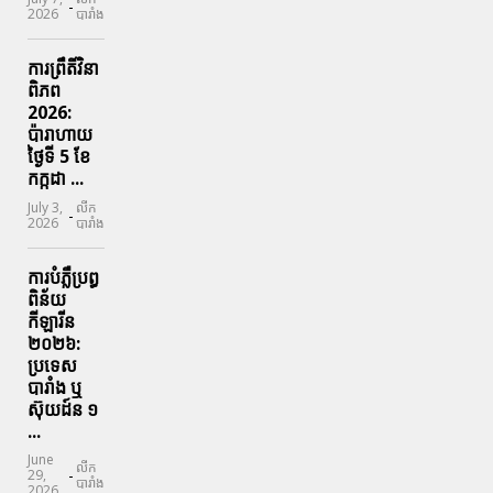
-
2026
បារាំង
ការព្រឹតិ៍វិនា
ពិភព
2026:
ប៉ារាហាយ
ថ្ងៃទី 5 ខែ
កក្កដា ...
July 3,
លីក
-
2026
បារាំង
ការបំភ្លឺប្រព្ធ​
ពិន័យ​
កីឡារីន​
២០២៦:
ប្រទេស​
បារាំង​ ឬ​
ស៊ុយដ៍ន​ ១
...
June
លីក
-
29,
បារាំង
2026