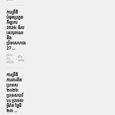
ការព្រឹតិ
បំផុតប្រកួត
កីឡាករ
2026: ន័រវេ
នេះបុរាណេ
និង
ប្រ័នសេហងេ
27 ...
June
លីក
-
25,
បារាំង
2026
ការព្រឹតិ
ការពារ​ពិត
ប្រទេស
២០២៦:
ប្រទេសបារី
vs ប្រទេស
អ៊ីរ៉ាគ ថ្ងៃទី​
២៣ ...