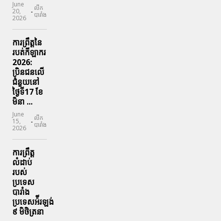
June
លីក
-
20,
បារាំង
2026
ការព្រឹត្តនៃ
របត់កីឡាករ
2026:
ប្រិនជនលើ
ជំនួយនៅ
ថ្ងៃទី17 ខែ
មិនា ...
June
លីក
-
15,
បារាំង
2026
ការព្រឹត្ត
លំដាប់
របស់
ប្រទេស
បារាំង
ប្រទេសអ៉ីរឡង់
៩ មិថិត្រនា