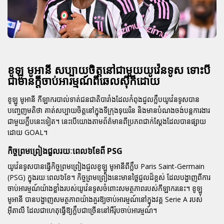
ខូឡូ មូអានី សប្បាយចិត្តនៅជាមួយយូវ៉េនទូស ទោះបី
ជាមានក្តីចាប់អារម្មណ៍ពីឆេលស៊ីក៏ដោយ
ខូឡូ មូអានី កីឡាករបាល់ទាត់ជនជាតិបារាំងដែលកំពុងជួលក្លឹបយូវ៉េនទូសបាន
បញ្ចេញមតិថា គាត់សប្បាយចិត្តនៅក្នុងទីក្រុងទុយរិន និងមានបំណងចង់បន្តការងារ
ជាមួយក្លឹបនេះទៀត។ នេះបើយោងតាមព័ត៌មានពីប្រភពជាក់ស្តែងដែលបានផ្សាយ
ដោយ GOAL។
កិច្ចព្រមព្រៀងជួលរយៈពេល៦ខែពី PSG
យូវ៉េនទូសបានធ្វើកិច្ចព្រមព្រៀងជួលខូឡូ មូអានីពីក្លឹប Paris Saint-Germain
(PSG) ក្នុងរយៈពេល៦ខែ។ កិច្ចព្រមព្រៀងនេះមានថ្លៃជួលដ៏ខ្ពស់ ដែលបង្ហាញពីការ
ចាប់អារម្មណ៍យ៉ាងខ្លាំងរបស់យូវ៉េនទូសចំពោះសមត្ថភាពរបស់កីឡាករនេះ។ ខូឡូ
មូអានី បានបង្ហាញសមត្ថភាពយ៉ាងគួរឱ្យចាប់អារម្មណ៍នៅក្នុងវគ្គ Serie A របស់
អ៊ីតាលី ដែលជាហេតុធ្វើឱ្យក្លឹបជាច្រើននៅអឺរ៉ុបចាប់អារម្មណ៍។