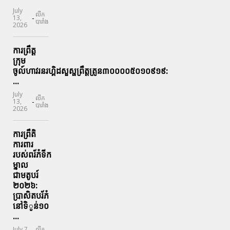
July
លីក
-
13,
បារាំង
2026
ការព្រឹត្ត
ក្រុម
ចូល៍ហាវរនរហ្គិដសួស្ផព្រឹត្តត្រូន៣០០០០៥០១០៩១៩:
...
July
លីក
-
13,
បារាំង
2026
ការព្រឹតិ
ការពារ
របស់ពរ័ភ៎ទីក
ម្នាល
ជាមតូបរ៍
២០២៦:
ប្រាសិតបរ័ភ៎
នៅទិូន់១០
...
July 7,
លីក