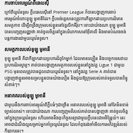
ការចាប់អារម្មណ៍ពីឆេលស៊ី
ក្រៅពីយូវ៉េនទូស ក្លឹបឆេលស៊ីនៅ Premier League ក៏បានបង្ហាញការចាប់
អារម្មណ៍ចំពោះខូឡូ មូអានីដែរ។ ក្លឹបអង់គ្លេសនេះត្រូវការកីឡាករវាយប្រហារដ៏មាន
សមត្ថភាព ដើម្បីពង្រឹងក្រុមរបស់ខ្លួននៅវគ្គលីកអឺរ៉ុប។ ទោះជាយ៉ាងណា ខូឡូ មូអានី
បានបញ្ចេញសញ្ញាថា គាត់ចូលចិត្តនៅក្នុងបរិយាកាសនៅអ៊ីតាលី និងមានបំណងចង់
បន្តការងារជាមួយយូវ៉េនទូស។
សមត្ថភាពរបស់ខូឡូ មូអានី
ខូឡូ មូអានី គឺជាកីឡាករវាយប្រហារដ៏ពូកែម្នាក់ ដែលមានល្បឿន និងបច្ចេកទេសវាយ
ប្រហារដ៏អស្ចារ្យ។ គាត់បានបង្ហាញសមត្ថភាពរបស់ខ្លួននៅក្នុងវគ្គ Ligue 1 ជាមួយ
PSG មុនពេលត្រូវបានជួលដោយយូវ៉េនទូស។ នៅក្នុងវគ្គ Serie A គាត់បាន
បង្ហាញថាខ្លួនអាចសម្របខ្លួនបានយ៉ាងលឿន និងជួយឱ្យក្រុមរបស់គាត់ទទួលបានពិន្ទុ
សំខាន់ៗ។
អនាគតរបស់ខូឡូ មូអានី
ជាមួយនឹងការចាប់អារម្មណ៍ពីក្លឹបធំៗជាច្រើន អនាគតរបស់ខូឡូ មូអានី នៅតែមិនទាន់
ច្បាស់លាស់។ ទោះជាយ៉ាងណា ការបញ្ចេញមតិរបស់គាត់បានបង្ហាញថា គាត់ចូលចិត្ត
នៅក្នុងក្រុមយូវ៉េនទូស ហើយអាចនឹងចុះកិច្ចសន្យាជាមួយក្លឹបនេះជាអចិន្ត្រៃយ៍។ នេះ
អាចជាដំណឹងល្អសម្រាប់អ្នកគាំទ្រយូវ៉េនទូស ដែលកំពុងរង់ចាំមើលការអភិវឌ្ឍន៍របស់
កីឡាករនេះ។