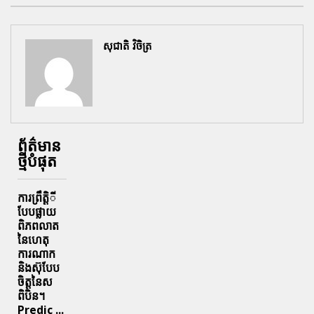
សុជាតិ វិចិត្រ
ព័ត៌មាន
ថ្មីបំផុត
ការព្រឹតិ្តី
បែបផ្លាយ
ពិភពលាត
នៃហេតុ
ការណាក
និងស៊ុបែប
ចិត្តនៃស
ពិបិន។
Predic ...