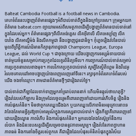
Balteat Cambodia Football is a football news in Cambodia.
គេហទំព័រ​នេះ​បង្ហាញ​ព័ត៌មាន​ផ្សេងៗ​អំពី​បាល់ទាត់​ពី​ក្នុង​និង​ក្រៅ​ប្រទេស។ ក្រុមអ្នកយក
ព័ត៌មាន balteat.com ព្យាយាមអស់ពីសមត្ថភាពដើម្បីបង្ហាញព័ត៌មានបាល់ទាត់នៅ
ក្នុងដៃរបស់អ្នក។ ព័ត៌មានផ្សេងៗពីលីគអង់គ្លេស លីគអ៊ីតាលី លីគអេស្ប៉ាញ លីគ
បារាំង លីគអាល្លឺម៉ង់ និងលីគកម្ពុជា នឹងបង្ហាញជូនជានិច្ច។ កុំភ្លេចរឿងរ៉ាវនៃបាល់
មូលពីព្រឹត្តិការណ៍ដ៏មានកិត្យានុភាពដូចជា Champions League, Europa
League, ដល់ World Cup ។ ជាចុងក្រោយ យើងបង្ហាញការទស្សន៍ទាយបាល់
ទាត់មួយចំនួនសម្រាប់ការប្រកួតដែលគួរពិនិត្យមើល។ ការព្យាករណ៍បាល់ទាត់សម្រាប់
ការប្រកួតនាពេលខាងមុខ។ កាលវិភាគប្រកួតបាល់ទាត់ សូម្បីតែស្ថិតិហ្គេម និងវីដេអូ
រំលេចគោលដៅអាចបង្ហាញយ៉ាងពេញលេញនៅទីនេះ។ រក្សាទុកទំព័រគេហទំព័ររបស់
យើង ចងចាំឈ្មោះ។ តាមដានព័ត៌មានថ្មីៗជារៀងរាល់ថ្ងៃ។
បាល់ទាត់​ជា​កីឡា​ដែល​ទាក់​ទាញ​អ្នក​គាំទ្រ​រាប់​លាន​នាក់ ហើយ​មិន​ឆ្ងល់​ថា​ហេតុអ្វី?
រឿងរ៉ាវ​របស់​កីឡាករ និង​ក្រុម​ដែល​ចូលរួម​គឺ​ពោរពេញ​ទៅ​ដោយ​ការ​រំភើប​ចិត្ត រឿង​និង​
ការ​បំផុស​គំនិត។ មិនថាពួកគេឈ្នះជើងឯក ឬយកឈ្នះលើភាពមិនអនុគ្រោះនោះទេ
វាតែងតែមានអ្វីគួរឱ្យចាប់អារម្មណ៍ក្នុងការទស្សនាបាល់ទាត់។ រឿង​កីឡា​គឺ​ពោរពេញ​ទៅ​
ដោយ​រឿង​ល្ខោន ភាព​រំភើប និង​ការ​បំផុស​គំនិត។ អ្នកលេងតែងតែស៊ូទ្រាំនឹងការ
លំបាក និងជំនះឧបសគ្គដើម្បីសម្រេចបាននូវភាពអស្ចារ្យ។ រឿងរ៉ាវនៃភាពក្លាហាន
ភាពធន់ និងការតាំងចិត្តរបស់ពួកគេ គឺជារឿងដែលបំផុសគំនិតបំផុតក្នុងវិស័យ