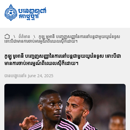
\
ព័ត៌មាន
\
កូឡូ មូអានី បញ្ចេញសញ្ញានៃការនៅបន្តជាមួយយូវ៉េនទូស
ទោះបីជាមានការចាប់អារម្មណ៍ពីឈេលស៊ីក៏ដោយ។
កូឡូ មូអានី បញ្ចេញសញ្ញានៃការនៅបន្តជាមួយយូវ៉េនទូស ទោះបីជា
មានការចាប់អារម្មណ៍ពីឈេលស៊ីក៏ដោយ។
បានបង្ហោះនៅ៖ June 24, 2025