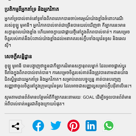
ប្រតិកម្មពីអ្នកគាំទ្រ និងអ្នកវិភាគ
អ្នកគាំទ្របាល់ទាត់នៅទូទាំងពិភពលោកបានចាប់អារម្មណ៍យ៉ាងខ្លាំងចំពោះករណី
របស់ខូឡូ មូអានី។ អ្នកវិភាគបាល់ទាត់ជាច្រើនបានយល់ឃើញថា កីឡាករនេះមាន
សក្តានុពលយ៉ាងខ្លាំង ហើយអាចក្លាយជាផ្កាយថ្មីនៅក្នុងពិភពបាល់ទាត់។ ការសម្រេច
ចិត្តរបស់គាត់នឹងប៉ះពាល់យ៉ាងខ្លាំងដល់អនាគតរបស់ក្លឹបទាំងយូវ៉េនទូស និងឆេល
ស៊ី។
សេចក្តីសន្និដ្ឋាន
ខូឡូ មូអានី បានបង្ហាញថាខ្លួនជាកីឡាករដ៏មានសក្តានុពលម្នាក់ ដែលអាចផ្លាស់ប្តូរ
ទីតាំងក្នុងពិភពបាល់ទាត់បាន។ ការសម្រេចចិត្តរបស់គាត់នឹងត្រូវបានតាមដានយ៉ាង
ជិតស្និទ្ធដោយអ្នកគាំទ្រ និងអ្នកវិភាគ។ សម្រាប់ពេលបច្ចុប្បន្ន គាត់បានបញ្ចេញ
សញ្ញាថាចូលចិត្តនៅក្នុងក្រុមយូវ៉េនទូស ដែលអាចជាសញ្ញាល្អសម្រាប់ក្លឹបអ៊ីតាលីនេះ។
សូមតាមដានព័ត៌មានបន្ថែមអំពីកីឡាករនេះតាមរយៈ GOAL ដើម្បីទទួលបានព័ត៌មាន
អំពីបាល់ទាត់អន្តរជាតិចុងក្រោយបំផុត។