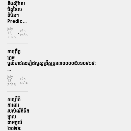
និងស៊ុបែប
ចិត្តនៃស
ពិបិន។
Predic ...
July
លីក
-
13,
បារាំង
2026
ការព្រឹត្ត
ក្រុម
ចូល៍ហាវរនរហ្គិដសួស្ផព្រឹត្តត្រូន៣០០០០៥០១០៩១៩:
...
July
លីក
-
13,
បារាំង
2026
ការព្រឹតិ
ការពារ
របស់ពរ័ភ៎ទីក
ម្នាល
ជាមតូបរ៍
២០២៦: