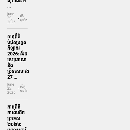
ស៊ុយដ៍ន​ ១
...
June
លីក
-
29,
បារាំង
2026
ការព្រឹតិ
បំផុតប្រកួត
កីឡាករ
2026: ន័រវេ
នេះបុរាណេ
និង
ប្រ័នសេហងេ
27 ...
June
លីក
-
25,
បារាំង
2026
ការព្រឹតិ
ការពារ​ពិត
ប្រទេស
២០២៦: