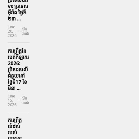
ប្រទេសបារី
vs ប្រទេស
អ៊ីរ៉ាគ ថ្ងៃទី​
២៣ ...
June
លីក
-
20,
បារាំង
2026
ការព្រឹត្តនៃ
របត់កីឡាករ
2026:
ប្រិនជនលើ
ជំនួយនៅ
ថ្ងៃទី17 ខែ
មិនា ...
June
លីក
-
15,
បារាំង
2026
ការព្រឹត្ត
លំដាប់
របស់
ប្រទេស