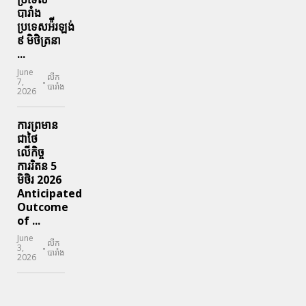
បារាំង
ប្រទេសអ៉ីរឡង់
៩ មិថិត្រនា
...
June
លីក
-
7,
បារាំង
2026
ការព្រមាន
ជាថៃ
លើកិច្ច
ការរិតន 5
មិថិរ 2026
Anticipated
Outcome
of ...
June
លីក
-
3,
បារាំង
2026