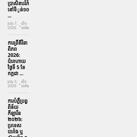
ប្រាសិតបរ័ភ៎
នៅទិូន់១០
...
July 7,
លីក
-
2026
បារាំង
ការព្រឹតិ៍វិនា
ពិភព
2026:
ប៉ារាហាយ
ថ្ងៃទី 5 ខែ
កក្កដា ...
July 3,
លីក
-
2026
បារាំង
ការបំភ្លឺប្រព្ធ​
ពិន័យ​
កីឡារីន​
២០២៦:
ប្រទេស​
បារាំង​ ឬ​