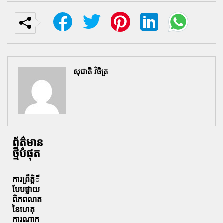
សុជាតិ វិចិត្រ
ព័ត៌មាន
ថ្មីបំផុត
ការព្រឹតិ្តី
បែបផ្លាយ
ពិភពលាត
នៃហេតុ
ការណាក