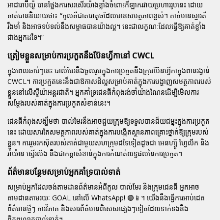
អាដារាប៊ីយ៉ូ បានថ្លែងការសរសើរយ៉ាងខ្លាំងចំពោះកីឡាករវាយប្រហាររូបនេះ ដោយ
គាត់បាននិយាយថា៖ “កូលគឺជាតារាតូចដែលមានសមត្ថភាពខ្ពស់។ គាត់មានស្មារតី
រឹងមាំ និងអាចទប់ទល់នឹងសម្ពាធបានយ៉ាងល្អ។ នេះជាលក្ខណៈដែលធ្វើឱ្យគាត់ខ្លាំង
ជាងអ្នកដទៃ។”
ត្រៀមខ្លួនសម្រាប់ការប្រកួតនឹងប៊ែនហ្វីកានៅ CWCL
ក្នុងពេលឆាប់ៗនេះ បាល់មែរនឹងចូលរួមក្នុងការប្រកួតនឹងក្រុមប៊ែនហ្វីកាក្នុងពានរង្វាន់
CWCL។ ការប្រកួតនេះនឹងជាឱកាសដ៏ល្អសម្រាប់គាត់ក្នុងការបង្ហាញសមត្ថភាពរបស់
ខ្លួននៅលើស្ទីយ៉ាអន្តរជាតិ។ អ្នកគាំទ្រជេនធីកំពុងរង់ចាំយ៉ាងណែនដើម្បីមើលការ
សម្តែងរបស់គាត់ក្នុងការប្រកួតសំខាន់នេះ។
ជេនធីកំពុងសង្ឃឹមថា បាល់មែរនឹងអាចជួយក្រុមឱ្យទទួលបានជ័យជម្នះក្នុងការប្រកួត
នេះ ដោយសារតែសមត្ថភាពរបស់គាត់ក្នុងការបង្កើតស្ថានភាពគ្រោះថ្នាក់ឱ្យក្រុមរបស់
ខ្លួន។ ការរួមរកស៊ុតរបស់គាត់ជាមួយសហក្រុមដទៃទៀតដូចជា អេនហ្ស៊ូ ហ្វែលីក និង
រ៉ាយ៉ាន ស្ទើរលីង នឹងជាកត្តាសំខាន់ក្នុងការកំណត់លទ្ធផលនៃការប្រកួត។
ព័ត៌មានបន្ថែមសម្រាប់អ្នកគាំទ្របាល់ទាត់
សម្រាប់អ្នកដែលចង់តាមដានព័ត៌មានអំពីកូល បាល់មែរ និងក្រុមជេនធី អ្នកអាច
តាមដានតាមរយៈ GOAL នៅលើ WhatsApp! 🟢📱។ យើងនឹងធ្វើការអាប់ដេត
ព័ត៌មានថ្មីៗ ការវិភាគ និងសារព័ត៌មានពិសេសផ្សេងៗទៀតដែលទាក់ទងនឹង
ពិភពលោកបាល់ទាត់។