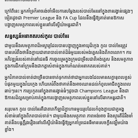
ក្រៅពីនេះ អ្នកគាំទ្រក៏អាចរង់ចាំមើលការសម្តែងរបស់បាល់មែរនៅក្នុងពានរង្វាន់ផ្សេងៗ
ទៀតដូចជា Premier League និង FA Cup ដែលនឹងធ្វើឱ្យគាត់មានឱកាស
បង្ហាញសមត្ថភាពរបស់ខ្លួននៅលើស្ទីយ៉ាអន្តរជាតិ។
សន្ទស្សន៍អនាគតរបស់កូល បាល់មែរ
ជាមួយនឹងសមត្ថភាពដ៏អស្ចារ្យដែលបានបង្ហាញក្នុងអាយុដ៏ក្មេង កូល បាល់មែរត្រូវ
បានគេរំពឹងថានឹងក្លាយជាតារាបាល់ទាត់ដ៏ធំមួយរបស់អង់គ្លេសនិងពិភពលោក។ ការ
អភិវឌ្ឍន៍របស់គាត់នៅជេនធី ការចូលរួមក្នុងក្រុមជម្រើសជាតិអង់គ្លេស និងសមត្ថភាព
ក្នុងការដឹកនាំក្រុមនឹងជាកត្តាសំខាន់ក្នុងការកំណត់អនាគតរបស់គាត់។
អ្នកវិភាគបាល់ទាត់ជាច្រើនបានចាត់ទុកគាត់ថាជាអ្នកលេងដែលមានសក្តានុពលខ្ពស់
បំផុតមួយក្នុងវ័យក្មេង ហើយគេរំពឹងថាគាត់នឹងអាចឈានដល់កំពូលអាជីពក្នុងពេល
ឆាប់ៗនេះ។ ការប្រកួតនៅក្នុងពានរង្វាន់ធំៗដូចជា Champions League នឹងជា
ឱកាសដ៏ល្អសម្រាប់គាត់ក្នុងការបង្ហាញសមត្ថភាពរបស់ខ្លួននៅលើឆាកអន្តរជាតិ។
សរុបមក កូល បាល់មែរគឺជាតារាកីឡាដ៏ក្លាហានមួយរូបដែលកំពុងក្លាយជាតួអង្គ
សំខាន់នៅក្នុងពិភពបាល់ទាត់។ ជាមួយនឹងសមត្ថភាព ភាពអង់អាច និងស្មារតីដ៏រឹងមាំ
គាត់នឹងបន្តភ្លឺរុងរឿងនៅលើស្ទីយ៉ានិងធ្វើឱ្យអ្នកគាំទ្រជេនធីមានសេចក្តីសង្ឃឹមយ៉ាង
ខ្លាំង។