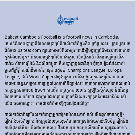
Balteat Cambodia Football is a football news in Cambodia.
គេហទំព័រ​នេះ​បង្ហាញ​ព័ត៌មាន​ផ្សេងៗ​អំពី​បាល់ទាត់​ពី​ក្នុង​និង​ក្រៅ​ប្រទេស។ ក្រុមអ្នកយក
ព័ត៌មាន balteat.com ព្យាយាមអស់ពីសមត្ថភាពដើម្បីបង្ហាញព័ត៌មានបាល់ទាត់នៅ
ក្នុងដៃរបស់អ្នក។ ព័ត៌មានផ្សេងៗពីលីគអង់គ្លេស លីគអ៊ីតាលី លីគអេស្ប៉ាញ លីគ
បារាំង លីគអាល្លឺម៉ង់ និងលីគកម្ពុជា នឹងបង្ហាញជូនជានិច្ច។ កុំភ្លេចរឿងរ៉ាវនៃបាល់
មូលពីព្រឹត្តិការណ៍ដ៏មានកិត្យានុភាពដូចជា Champions League, Europa
League, ដល់ World Cup ។ ជាចុងក្រោយ យើងបង្ហាញការទស្សន៍ទាយបាល់
ទាត់មួយចំនួនសម្រាប់ការប្រកួតដែលគួរពិនិត្យមើល។ ការព្យាករណ៍បាល់ទាត់សម្រាប់
ការប្រកួតនាពេលខាងមុខ។ កាលវិភាគប្រកួតបាល់ទាត់ សូម្បីតែស្ថិតិហ្គេម និងវីដេអូ
រំលេចគោលដៅអាចបង្ហាញយ៉ាងពេញលេញនៅទីនេះ។ រក្សាទុកទំព័រគេហទំព័ររបស់
យើង ចងចាំឈ្មោះ។ តាមដានព័ត៌មានថ្មីៗជារៀងរាល់ថ្ងៃ។
បាល់ទាត់​ជា​កីឡា​ដែល​ទាក់​ទាញ​អ្នក​គាំទ្រ​រាប់​លាន​នាក់ ហើយ​មិន​ឆ្ងល់​ថា​ហេតុអ្វី?
រឿងរ៉ាវ​របស់​កីឡាករ និង​ក្រុម​ដែល​ចូលរួម​គឺ​ពោរពេញ​ទៅ​ដោយ​ការ​រំភើប​ចិត្ត រឿង​និង​
ការ​បំផុស​គំនិត។ មិនថាពួកគេឈ្នះជើងឯក ឬយកឈ្នះលើភាពមិនអនុគ្រោះនោះទេ
វាតែងតែមានអ្វីគួរឱ្យចាប់អារម្មណ៍ក្នុងការទស្សនាបាល់ទាត់។ រឿង​កីឡា​គឺ​ពោរពេញ​ទៅ​