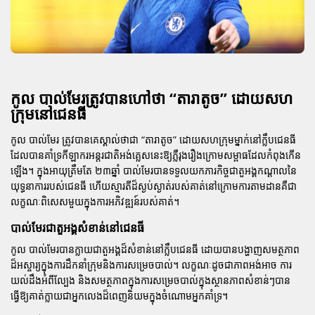
កូល បាល់មែរត្រូវបានហៅថា “តារាតូច” ដោយសហ
ក្រុមនៅជេនធី
កូល បាល់មែរ ត្រូវបានគេស្គាល់ថាជា “តារាតូច” ដោយសហក្រុមម្នាក់នៅក្លឹបជេនធី
ដែលបានគាំទ្រកីឡាករអន្តរជាតិអង់គ្លេសនេះឱ្យភ្លឺរុងរឿងក្រោមសម្ពាធដែលកំពុងកើន
ឡើង។ ក្នុងអាយុត្រឹមតែ ២៣ឆ្នាំ បាល់មែរបានទទួលយកភារកិច្ចជាតួអង្គកណ្តាលនៃ
យុទ្ធនាការរបស់ជេនធី ហើយស្មារតីដ៏ស្ងប់ស្ងាត់របស់គាត់នៅក្រោមការតាមដានគឺជា
លក្ខណៈពិសេសមួយក្នុងការអភិវឌ្ឍន៍របស់គាត់។
បាល់មែរជាតួអង្គសំខាន់នៅជេនធី
កូល បាល់មែរបានក្លាយជាតួអង្គដ៏សំខាន់នៅក្លឹបជេនធី ដោយបានបង្ហាញសមត្ថភាព
ដ៏អស្ចារ្យក្នុងការដឹកនាំក្រុមនិងការសម្រេចបាល់។ លក្ខណៈដូចជាភាពអង់អាច ការ
យល់ដឹងអំពីល្បែង និងសមត្ថភាពក្នុងការសម្រេចបាល់ក្នុងស្ថានភាពសំខាន់ៗបាន
ធ្វើឱ្យគាត់ក្លាយជាអ្នកលេងដ៏ពេញនិយមក្នុងចំណោមអ្នកគាំទ្រ។