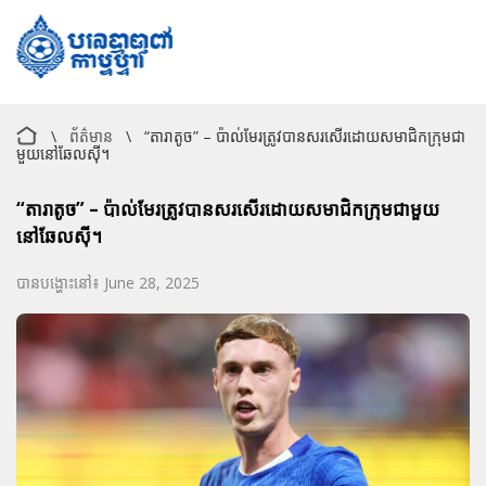
\
ព័ត៌មាន
\
“តារាតូច” – ប៉ាល់មែរត្រូវបានសរសើរដោយសមាជិកក្រុមជា
មួយនៅឆែលស៊ី។
“តារាតូច” – ប៉ាល់មែរត្រូវបានសរសើរដោយសមាជិកក្រុមជាមួយ
នៅឆែលស៊ី។
បានបង្ហោះនៅ៖ June 28, 2025