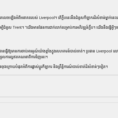
ែលេចឡើងអំពីអនាគតរបស់ Liverpool។ តើក្លឹបនេះនឹងជំនួសកីឡាករដ៏សំខាន់ម្នាក់
ជំនួស Trent។ “យើងមានផែនការជាក់លាក់សម្រាប់ការអភិវឌ្ឍន៍ក្លឹប។ យើងនឹងធ្វើអ្វីៗទា
ធ្វើឱ្យមានការចាប់អារម្មណ៍យ៉ាងខ្លាំងក្នុងសហគមន៍បាល់ទាត់។ ប្រធាន Liverpoo
បានទទួលការល្អឥតគណនាពីការទិញនេះ។
ក្រោយបំផុតអំពីការផ្លាស់ប្តូរកីឡាករ និងព្រឹត្តិការណ៍បាល់ទាត់ដ៏សំខាន់ៗទៀត។