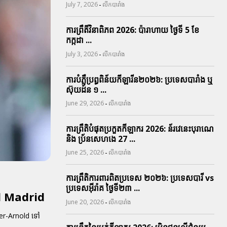
-
July 7, 2026
លីកបារាំង
ការព្រឹតិ៍វិនាពិភព 2026: ប៉ារាហាយ ថ្ងៃទី 5 ខែ
កក្កដា ...
-
July 3, 2026
លីកបារាំង
ការបំភ្លឺប្រព្ធ​ពិន័យ​កីឡារីន​២០២៦: ប្រទេស​បារាំង​ ឬ​
ស៊ុយដ៍ន​ ១ ...
-
June 29, 2026
លីកបារាំង
ការព្រឹតិបំផុតប្រកួតកីឡាករ 2026: ន័រវេនេះបុរាណេ
និង ប្រ័នសេហងេ 27 ...
-
June 25, 2026
លីកបារាំង
ការព្រឹតិការពារ​ពិតប្រទេស ២០២៦: ប្រទេសបារី vs
ប្រទេសអ៊ីរ៉ាគ ថ្ងៃទី​២៣ ...
al Madrid
-
June 20, 2026
លីកបារាំង
der-Arnold ទៅ