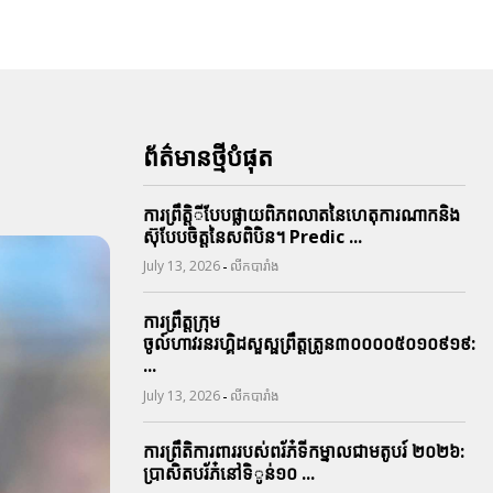
ព័ត៌មានថ្មីបំផុត
ការព្រឹតិ្តីបែបផ្លាយពិភពលាតនៃហេតុការណាកនិង
ស៊ុបែបចិត្តនៃសពិបិន។ Predic ...
-
July 13, 2026
លីកបារាំង
ការព្រឹត្តក្រុម
ចូល៍ហាវរនរហ្គិដសួស្ផព្រឹត្តត្រូន៣០០០០៥០១០៩១៩:
...
-
July 13, 2026
លីកបារាំង
ការព្រឹតិការពាររបស់ពរ័ភ៎ទីកម្នាលជាមតូបរ៍ ២០២៦:
ប្រាសិតបរ័ភ៎នៅទិូន់១០ ...