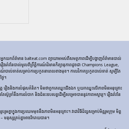
ក្រុមអ្នកយកព័ត៌មាន balteat.com ព្យាយាមអស់ពីសមត្ថភាពដើម្បីបង្ហាញព័ត៌មានបាល់
្លេចរឿងរ៉ាវនៃបាល់មូលពីព្រឹត្តិការណ៍ដ៏មានកិត្យានុភាពដូចជា Champions League,
៍បាល់ទាត់សម្រាប់ការប្រកួតនាពេលខាងមុខ។ កាលវិភាគប្រកួតបាល់ទាត់ សូម្បីតែ
្ងៃ។
​រំភើប​ចិត្ត រឿង​និង​ការ​បំផុស​គំនិត។ មិនថាពួកគេឈ្នះជើងឯក ឬយកឈ្នះលើភាពមិនអនុគ្រោះ
ែងតែស៊ូទ្រាំនឹងការលំបាក និងជំនះឧបសគ្គដើម្បីសម្រេចបាននូវភាពអស្ចារ្យ។ រឿងរ៉ាវនៃ
មគ្នាក្នុងការប្រឈមមុខនឹងភាពមិនអនុគ្រោះ។ វាជាវិធីដ៏ល្អសម្រាប់មិត្តរួមក្រុម មិត្ត
– មនុស្សគ្រប់គ្នាអាចរីករាយបាន។