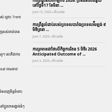
ការព្រឹត្តនៃរបត់កីឡាករ 2026: ប្រិនជនលើជំនួយ
នៅថ្ងៃទី17 ខែមិនា ...
-
June 15, 2026
លីកបារាំង
ស់ ព្រោះ Trent
ការព្រឹត្តលំដាប់របស់ប្រទេសបារាំងប្រទេសអ៉ីរឡង់ ៩
មិថិត្រនា ...
េញរបស់គាត់បាន
-
June 7, 2026
លីកបារាំង
ការព្រមានជាថៃលើកិច្ចការរិតន 5 មិថិរ 2026
Anticipated Outcome of ...
្យ។ នេះគឺជាការ
-
June 3, 2026
លីកបារាំង
យ Real Madrid
ិនពេញចិត្តចំពោះ
ក្នុងពានរង្វាន់ធំៗ