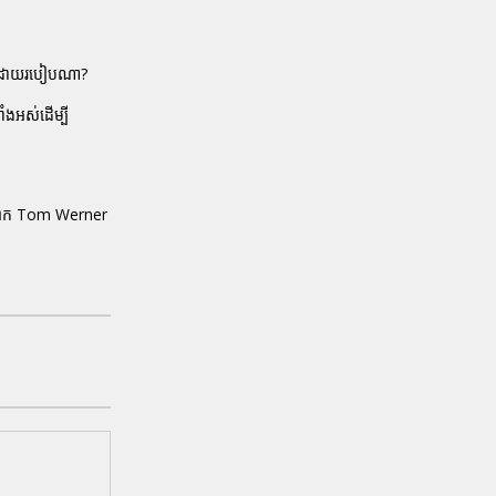
នេះដោយរបៀបណា?
ំងអស់ដើម្បី
l លោក Tom Werner