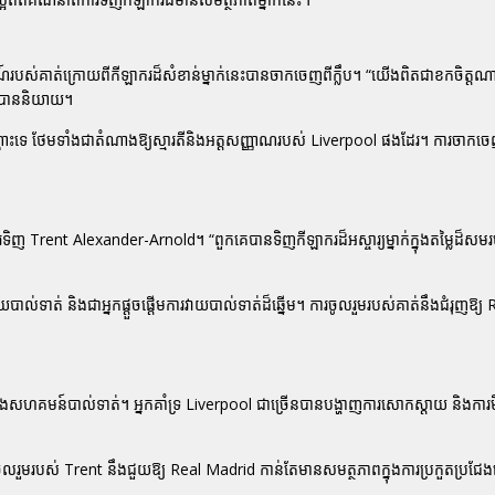
៍របស់គាត់ក្រោយពីកីឡាករដ៏សំខាន់ម្នាក់នេះបានចាកចេញពីក្លឹប។ “យើងពិតជាខកចិត្តណា
r បាននិយាយ។
ណោះទេ ថែមទាំងជាតំណាងឱ្យស្មារតីនិងអត្តសញ្ញាណរបស់ Liverpool ផងដែរ។ ការចាកច
ញ Trent Alexander-Arnold។ “ពួកគេបានទិញកីឡាករដ៏អស្ចារ្យម្នាក់ក្នុងតម្លៃដ៏សមរម
ាល់ទាត់ និងជាអ្នកផ្តួចផ្តើមការវាយបាល់ទាត់ដ៏ឆ្នើម។ ការចូលរួមរបស់គាត់នឹងជំរុញឱ្
្នុងសហគមន៍បាល់ទាត់។ អ្នកគាំទ្រ Liverpool ជាច្រើនបានបង្ហាញការសោកស្តាយ និងការម
ារចូលរួមរបស់ Trent នឹងជួយឱ្យ Real Madrid កាន់តែមានសមត្ថភាពក្នុងការប្រកួតប្រជែងនៅ