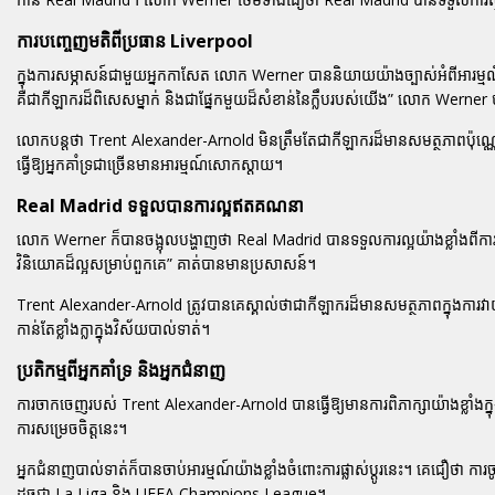
ការបញ្ចេញមតិពីប្រធាន Liverpool
ក្នុងការសម្ភាសន៍ជាមួយអ្នកកាសែត លោក Werner បាននិយាយយ៉ាងច្បាស់អំពីអារម្មណ
គឺជាកីឡាករដ៏ពិសេសម្នាក់ និងជាផ្នែកមួយដ៏សំខាន់នៃក្លឹបរបស់យើង” លោក Werne
លោកបន្តថា Trent Alexander-Arnold មិនត្រឹមតែជាកីឡាករដ៏មានសមត្ថភាពប៉ុណ្
ធ្វើឱ្យអ្នកគាំទ្រជាច្រើនមានអារម្មណ៍សោកស្តាយ។
Real Madrid ទទួលបានការល្អឥតគណនា
លោក Werner ក៏បានចង្អុលបង្ហាញថា Real Madrid បានទទួលការល្អយ៉ាងខ្លាំងពីការទិ
វិនិយោគដ៏ល្អសម្រាប់ពួកគេ” គាត់បានមានប្រសាសន៍។
Trent Alexander-Arnold ត្រូវបានគេស្គាល់ថាជាកីឡាករដ៏មានសមត្ថភាពក្នុងការវាយប
កាន់តែខ្លាំងក្លាក្នុងវិស័យបាល់ទាត់។
ប្រតិកម្មពីអ្នកគាំទ្រ និងអ្នកជំនាញ
ការចាកចេញរបស់ Trent Alexander-Arnold បានធ្វើឱ្យមានការពិភាក្សាយ៉ាងខ្លាំងក
ការសម្រេចចិត្តនេះ។
អ្នកជំនាញបាល់ទាត់ក៏បានចាប់អារម្មណ៍យ៉ាងខ្លាំងចំពោះការផ្លាស់ប្តូរនេះ។ គេជឿថា ក
ដូចជា La Liga និង UEFA Champions League។