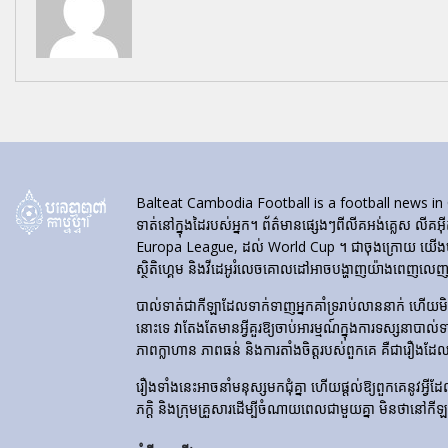
Balteat Cambodia Football is a football news in Cambod
ទាត់នៅក្នុងដៃរបស់អ្នក។ ព័ត៌មានផ្សេងៗពីលីគអង់គ្លេស លីគអ៊
Europa League, ដល់ World Cup ។ ជាចុងក្រោយ យើងបង្ហា
ស្ថិតិហ្គេម និងវីដេអូរំលេចគោលដៅអាចបង្ហាញយ៉ាងពេញលេញនៅ
បាល់ទាត់​ជា​កីឡា​ដែល​ទាក់​ទាញ​អ្នក​គាំទ្រ​រាប់​លាន​នាក់ ហើយ
នោះទេ វាតែងតែមានអ្វីគួរឱ្យចាប់អារម្មណ៍ក្នុងការទស្សនាបាល់
ភាពក្លាហាន ភាពធន់ និងការតាំងចិត្តរបស់ពួកគេ គឺជារឿងដែ
រឿងទាំងនេះអាចនាំមនុស្សមកជុំគ្នា ហើយផ្តល់ឱ្យពួកគេនូវអ្វីដែល
ភក្តិ និងក្រុមគ្រួសារដើម្បីចំណាយពេលជាមួយគ្នា មិនថានៅកី