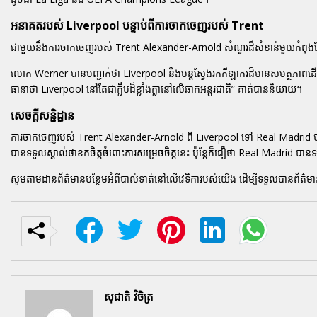
អនាគតរបស់ Liverpool បន្ទាប់ពីការចាកចេញរបស់ Trent
ជាមួយនឹងការចាកចេញរបស់ Trent Alexander-Arnold សំណួរដ៏សំខាន់មួយកំពុងត
លោក Werner បានបញ្ជាក់ថា Liverpool នឹងបន្តស្វែងរកកីឡាករដ៏មានសមត្ថភាពដើម្បី
ធានាថា Liverpool នៅតែជាក្លឹបដ៏ខ្លាំងក្លានៅលើឆាកអន្តរជាតិ” គាត់បាននិយាយ។
សេចក្តីសន្និដ្ឋាន
ការចាកចេញរបស់ Trent Alexander-Arnold ពី Liverpool ទៅ Real Madrid បាន
បានទទួលស្គាល់ថាខកចិត្តចំពោះការសម្រេចចិត្តនេះ ប៉ុន្តែក៏ជឿថា Real Madrid 
សូមតាមដានព័ត៌មានបន្ថែមអំពីបាល់ទាត់នៅលើវេទិការបស់យើង ដើម្បីទទួលបានព័ត៌មានចុង
សុជាតិ វិចិត្រ