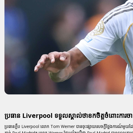
ប្រធាន Liverpool ទទួលស្គាល់ថាខកចិត្តចំពោះ
ប្រធានក្លឹប Liverpool លោក Tom Werner បានចុះផ្សាយសេចក្តីថ្លែងការណ៍មួយដ
កាន់ Real Madrid។ លោក Werner ថែមទាំងជឿថា Real Madrid បានទទួលការល្អ