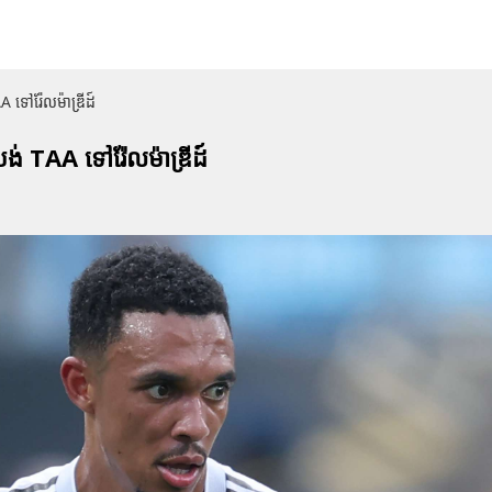
 ទៅរ៉ែលម៉ាឌ្រីដ៍
ង់ TAA ទៅរ៉ែលម៉ាឌ្រីដ៍