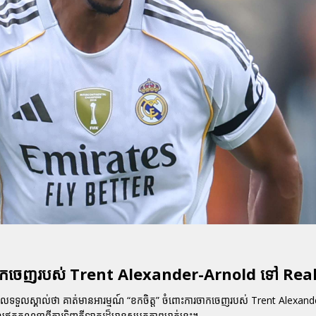
ការចាកចេញរបស់ Trent Alexander-Arnold ទៅ Re
ែលទទួលស្គាល់ថា គាត់មានអារម្មណ៍ “ខកចិត្ត” ចំពោះការចាកចេញរបស់ Trent Alexan
ឥតគណនាពីការទិញកីឡាករដ៏មានសមត្ថភាពម្នាក់នេះ។