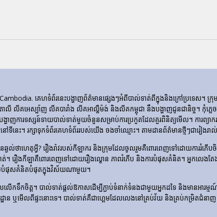
ia. គេហទំព័រ​នេះ​បង្ហាញ​ព័ត៌មាន​ផ្សេងៗ​អំពី​បាល់ទាត់​ពី​ក្នុង​និង​ក្រៅ​ប្រទេស។ 
ីតាលី លីគអេស្ប៉ាញ លីគបារាំង លីគអាល្លឺម៉ង់ និងលីគកម្ពុជា នឹងបង្ហាញជូនជានិច្ច។ កុំភ
ញការទស្សន៍ទាយបាល់ទាត់មួយចំនួនសម្រាប់ការប្រកួតដែលគួរពិនិត្យមើល។ ការព្យាករណ
ទីនេះ។ រក្សាទុកទំព័រគេហទំព័ររបស់យើង ចងចាំឈ្មោះ។ តាមដានព័ត៌មានថ្មីៗជារៀងរាល់ថ
​មិន​ឆ្ងល់​ថា​ហេតុអ្វី? រឿងរ៉ាវ​របស់​កីឡាករ និង​ក្រុម​ដែល​ចូលរួម​គឺ​ពោរពេញ​ទៅ​ដោយ​ការ
ទាត់។ រឿង​កីឡា​គឺ​ពោរពេញ​ទៅ​ដោយ​រឿង​ល្ខោន ភាព​រំភើប និង​ការ​បំផុស​គំនិត។ អ្នកលេងត
លបំផុសគំនិតបំផុតក្នុងវិស័យណាមួយ។
លើកទឹកចិត្ត។ បាល់ទាត់ផ្តល់ឱកាសដើម្បីភ្ជាប់ទំនាក់ទំនងជាមួយអ្នកដទៃ និងមានអារម្មណ៍រួបរួ
ឡដ្ឋាន ឬមើលពីផ្ទះនោះទេ។ បាល់ទាត់គឺជាហ្គេមដែលលេងនៅគ្រប់វ័យ និងគ្រប់កម្រិតជំនាញ 