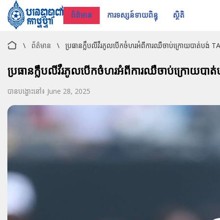
ព័ត៌មាន
ការទស្សន៍ទាយពិន្ទុ
ស្ថិតិ
\
ព័ត៌មាន
\
ប្រធានក្លឹបលីវឺរភូលបើកចំហរអំពីការឈឺចាប់ក្រោយបាត់បង់ TAA
ប្រធានក្លឹបលីវឺរភូលបើកចំហរអំពីការឈឺចាប់ក្រោយបាត់ប
បានបង្ហោះនៅ៖ June 28, 2025