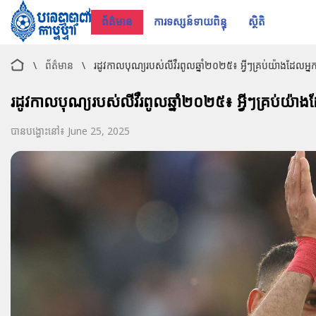
ព័ត៌មាន
ការទស្សន៍ទាយពិន្ទុ
ស្ថិតិ
\
ព័ត៌មាន
\
រដូវកាលបុណ្យរបស់លីវឺរពូលឆ្នាំ២០២៥៖ អ្វីៗគ្រប់យ៉ាងដែលអ្នកត
រដូវកាលបុណ្យរបស់លីវឺរពូលឆ្នាំ២០២៥៖ អ្វីៗគ្រប់យ៉ាងដ
បានបង្ហោះនៅ៖ June 25, 2025