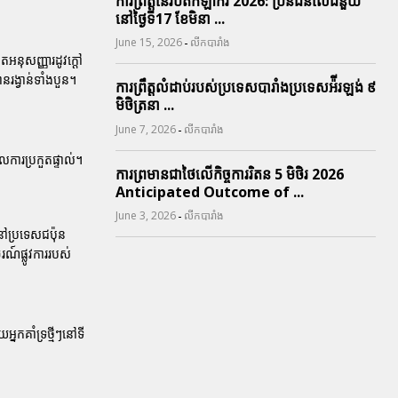
ការព្រឹត្តនៃរបត់កីឡាករ 2026: ប្រិនជនលើជំនួយ
នៅថ្ងៃទី17 ខែមិនា ...
-
June 15, 2026
លីកបារាំង
តអនុសញ្ញារដូវក្តៅ
រង្វាន់ទាំងបួន។
ការព្រឹត្តលំដាប់របស់ប្រទេសបារាំងប្រទេសអ៉ីរឡង់ ៩
មិថិត្រនា ...
-
June 7, 2026
លីកបារាំង
លការប្រកួតផ្ទាល់។
ការព្រមានជាថៃលើកិច្ចការរិតន 5 មិថិរ 2026
Anticipated Outcome of ...
-
June 3, 2026
លីកបារាំង
នៅប្រទេសជប៉ុន
ណ៍ផ្លូវការរបស់
នកគាំទ្រថ្មីៗនៅទី