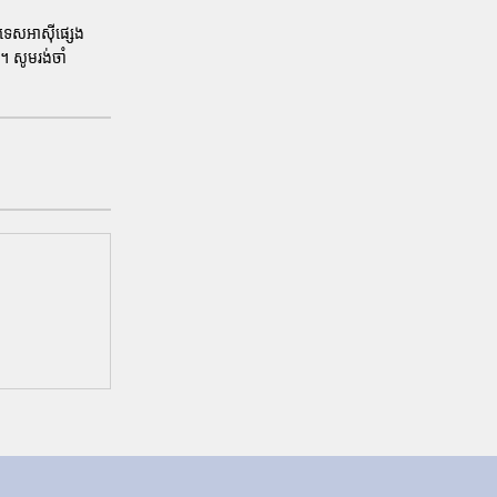
រទេសអាស៊ីផ្សេង
។ សូមរង់ចាំ