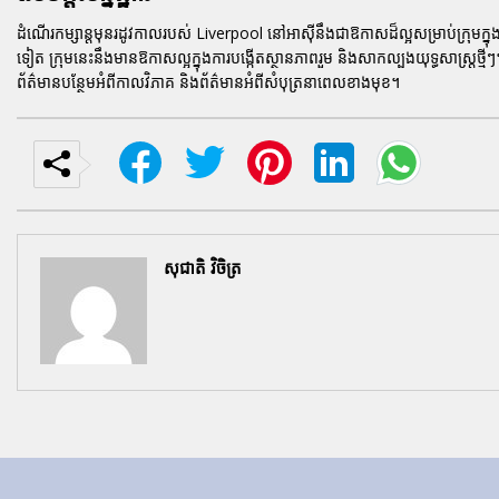
ដំណើរកម្សាន្តមុនរដូវកាលរបស់ Liverpool នៅអាស៊ីនឹងជាឱកាសដ៏ល្អសម្រាប់ក្រុមក្ន
ទៀត ក្រុមនេះនឹងមានឱកាសល្អក្នុងការបង្កើតស្ថានភាពរួម និងសាកល្បងយុទ្ធសាស្ត្រថ្ម
ព័ត៌មានបន្ថែមអំពីកាលវិភាគ និងព័ត៌មានអំពីសំបុត្រនាពេលខាងមុខ។
សុជាតិ វិចិត្រ