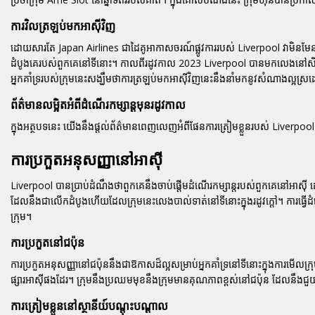
ការវិលត្រឡប់មកអាស៊ីវិញ
ដោយសារតែ Japan Airlines ជាដៃគូអាកាសចរណ៍ផ្លូវការរបស់ Liverpool វាមិនមែនជារឿង
ដំបូងគេរបស់ពួកគេនៅទីនោះ។ កាលពីរដូវកាល 2023 Liverpool បានមកលេងនៅសិង្ហបុរ
អ្នកគាំទ្ររបស់ក្រុមនេះសង្ឃឹមថាការត្រឡប់មកអាស៊ីវិញនេះនឹងនាំមកនូវសំណាងល្
ព័ត៌មានលម្អិតអំពីដំណើរកម្សាន្តមុនរដូវកាល
ក្នុងអត្ថបទនេះ យើងនឹងផ្តល់ព័ត៌មានពេញលេញអំពីផែនការត្រៀមខ្លួនរបស់ Liverpool ម
ការប្រកួតអនុសញ្ញានៅអាស៊ី
Liverpool បានប្រាប់ដំណឹងថាពួកគេនឹងចាប់ផ្តើមដំណើរកម្សាន្តរបស់ពួកគេនៅអាស៊ី
ដែលនឹងជាលើកដំបូងហើយដែលក្រុមនេះលេងបាល់ទាត់នៅទីនោះក្នុងរដូវក្តៅ។ ការធ្វើដំ
ក្រុម។
ការប្រកួតនៅជប៉ុន
ការប្រកួតអនុសញ្ញានៅជប៉ុននឹងជាឱកាសដ៏ល្អសម្រាប់អ្នកគាំទ្រនៅទីនោះក្នុងការមើលក្រុ
ផ្សារអាស៊ីផងដែរ។ ក្រុមនឹងប្រឈមមុខនឹងក្រុមមានគុណភាពខ្ពស់នៅជប៉ុន ដែលនឹងជួយពួក
ការត្រៀមខ្លួននៅស្ថានីយ៍បណ្តុះបណ្តាល