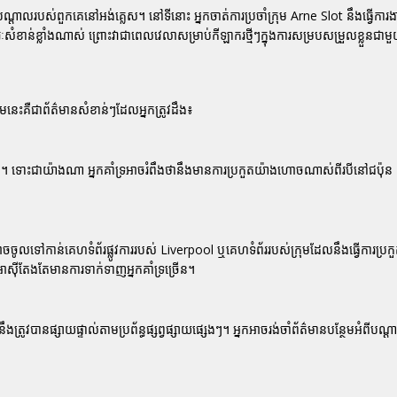
្តាលរបស់ពួកគេនៅអង់គ្លេស។ នៅទីនោះ អ្នកចាត់ការប្រចាំក្រុម Arne Slot នឹងធ្វើការ
ៈសំខាន់ខ្លាំងណាស់ ព្រោះវាជាពេលវេលាសម្រាប់កីឡាករថ្មីៗក្នុងការសម្របសម្រួលខ្លួនជាមួ
មនេះគឺជាព័ត៌មានសំខាន់ៗដែលអ្នកត្រូវដឹង៖
។ ទោះជាយ៉ាងណា អ្នកគាំទ្រអាចរំពឹងថានឹងមានការប្រកួតយ៉ាងហោចណាស់ពីរបីនៅជប៉ុន 
អាចចូលទៅកាន់គេហទំព័រផ្លូវការរបស់ Liverpool ឬគេហទំព័ររបស់ក្រុមដែលនឹងធ្វើការប្រក
អាស៊ីតែងតែមានការទាក់ទាញអ្នកគាំទ្រច្រើន។
្រូវបានផ្សាយផ្ទាល់តាមប្រព័ន្ធផ្សព្វផ្សាយផ្សេងៗ។ អ្នកអាចរង់ចាំព័ត៌មានបន្ថែមអំពីបណ្ត