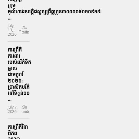
ក្រុម
ចូល៍ហាវរនរហ្គិដសួស្ផព្រឹត្តត្រូន៣០០០០៥០១០៩១៩:
...
July
លីក
-
13,
បារាំង
2026
ការព្រឹតិ
ការពារ
របស់ពរ័ភ៎ទីក
ម្នាល
ជាមតូបរ៍
២០២៦:
ប្រាសិតបរ័ភ៎
នៅទិូន់១០
...
July 7,
លីក
-
2026
បារាំង
ការព្រឹតិ៍វិនា
ពិភព