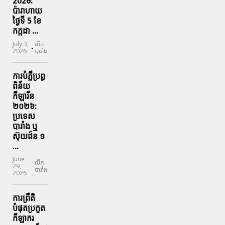
2026:
ប៉ារាហាយ
ថ្ងៃទី 5 ខែ
កក្កដា ...
July 3,
លីក
-
2026
បារាំង
ការបំភ្លឺប្រព្ធ​
ពិន័យ​
កីឡារីន​
២០២៦:
ប្រទេស​
បារាំង​ ឬ​
ស៊ុយដ៍ន​ ១
...
June
លីក
-
29,
បារាំង
2026
ការព្រឹតិ
បំផុតប្រកួត
កីឡាករ