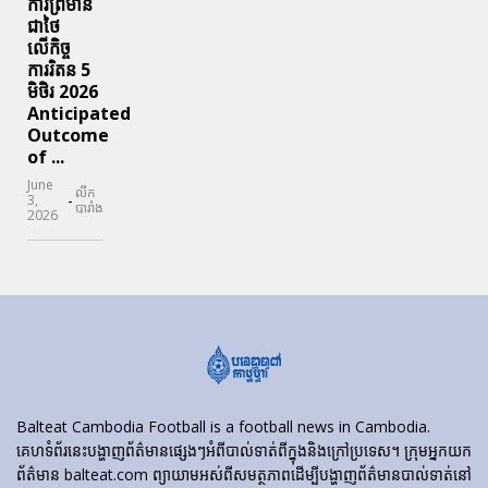
ការព្រមាន
ជាថៃ
លើកិច្ច
ការរិតន 5
មិថិរ 2026
Anticipated
Outcome
of ...
June
លីក
-
3,
បារាំង
2026
Balteat Cambodia Football is a football news in Cambodia.
គេហទំព័រ​នេះ​បង្ហាញ​ព័ត៌មាន​ផ្សេងៗ​អំពី​បាល់ទាត់​ពី​ក្នុង​និង​ក្រៅ​ប្រទេស។ ក្រុមអ្នកយក
ព័ត៌មាន balteat.com ព្យាយាមអស់ពីសមត្ថភាពដើម្បីបង្ហាញព័ត៌មានបាល់ទាត់នៅ