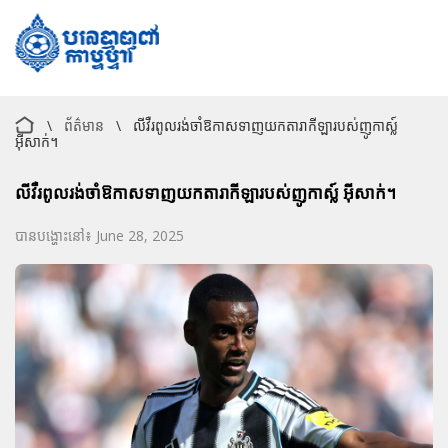
\
ព័ត៌មាន
\
លីវឺរពូលរង់ចាំឱកាសទាញយកតារាកីឡារបស់ញូកាស្ល៍
អ៊ីសាក់។
លីវឺរពូលរង់ចាំឱកាសទាញយកតារាកីឡារបស់ញូកាស្ល៍ អ៊ីសាក់។
បានបង្ហោះនៅ៖ June 28, 2025