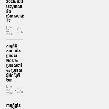
2026: ន័រវេ
នេះបុរាណេ
និង
ប្រ័នសេហងេ
27 ...
June
លីក
-
25,
បារាំង
2026
ការព្រឹតិ
ការពារ​ពិត
ប្រទេស
២០២៦:
ប្រទេសបារី
vs ប្រទេស
អ៊ីរ៉ាគ ថ្ងៃទី​
២៣ ...
June
លីក
-
20,
បារាំង
2026
ការព្រឹត្តនៃ