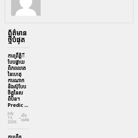
ព័ត៌មាន
ថ្មីបំផុត
ការព្រឹតិ្តី
បែបផ្លាយ
ពិភពលាត
នៃហេតុ
ការណាក
និងស៊ុបែប
ចិត្តនៃស
ពិបិន។
Predic ...
July
លីក
-
13,
បារាំង
2026
ការព្រឹត្ត