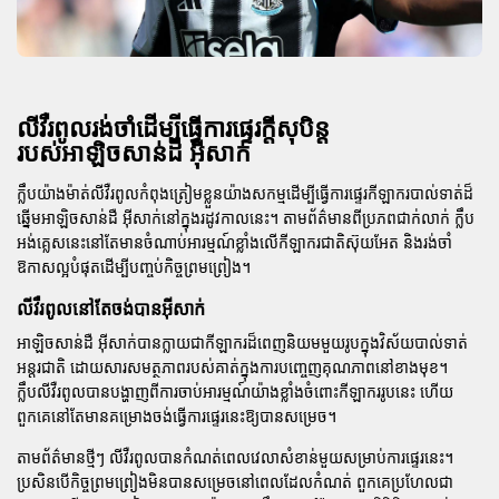
លីវឺរពូលរង់ចាំដើម្បីធ្វើការផ្ទេរក្តីសុបិន្ត
របស់អាឡិចសាន់ដឺ អ៊ីសាក់
ក្លឹបយ៉ាងម៉ាត់លីវឺរពូលកំពុងត្រៀមខ្លួនយ៉ាងសកម្មដើម្បីធ្វើការផ្ទេរកីឡាករបាល់ទាត់ដ៏
ឆ្នើមអាឡិចសាន់ដឺ អ៊ីសាក់នៅក្នុងរដូវកាលនេះ។ តាមព័ត៌មានពីប្រភពជាក់លាក់ ក្លឹប
អង់គ្លេសនេះនៅតែមានចំណាប់អារម្មណ៍ខ្លាំងលើកីឡាករជាតិស៊ុយអែត និងរង់ចាំ
ឱកាសល្អបំផុតដើម្បីបញ្ចប់កិច្ចព្រមព្រៀង។
លីវឺរពូលនៅតែចង់បានអ៊ីសាក់
អាឡិចសាន់ដឺ អ៊ីសាក់បានក្លាយជាកីឡាករដ៏ពេញនិយមមួយរូបក្នុងវិស័យបាល់ទាត់
អន្តរជាតិ ដោយសារសមត្ថភាពរបស់គាត់ក្នុងការបញ្ចេញគុណភាពនៅខាងមុខ។
ក្លឹបលីវឺរពូលបានបង្ហាញពីការចាប់អារម្មណ៍យ៉ាងខ្លាំងចំពោះកីឡាកររូបនេះ ហើយ
ពួកគេនៅតែមានគម្រោងចង់ធ្វើការផ្ទេរនេះឱ្យបានសម្រេច។
តាមព័ត៌មានថ្មីៗ លីវឺរពូលបានកំណត់ពេលវេលាសំខាន់មួយសម្រាប់ការផ្ទេរនេះ។
ប្រសិនបើកិច្ចព្រមព្រៀងមិនបានសម្រេចនៅពេលដែលកំណត់ ពួកគេប្រហែលជា