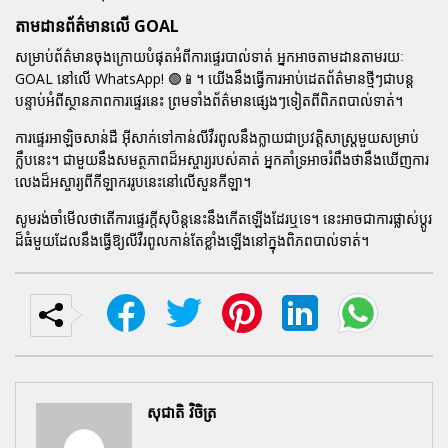
តាមដានព័ត៌មានលើ GOAL
សម្រាប់ព័ត៌មានចុងក្រោយបំផុតអំពីការផ្ទេរបាល់ទាត់ អ្នកអាចតាមដានតាមរយៈ
GOAL នៅលើ WhatsApp! 🟢📱។ យើងនឹងធ្វើការអាប់ដេតព័ត៌មានថ្មីៗជាបន្ត
បន្ទាប់អំពីស្ថានភាពការផ្ទេរនេះ ព្រមទាំងព័ត៌មានផ្សេងៗទៀតពីពិភពបាល់ទាត់។
ការផ្ទេរអាឡិចសាន់ដឺ អ៊ីសាក់ទៅកាន់លីវឺរពូលនឹងក្លាយជាប្រវត្តិសាស្ត្រមួយសម្រាប់
ក្លឹបនេះ។ ជាមួយនឹងសមត្ថភាពដ៏អស្ចារ្យរបស់គាត់ អ្នកគាំទ្រអាចរំពឹងថានឹងឃើញការ
លេងដ៏អស្ចារ្យពីកីឡាកររូបនេះនៅលើសួនកីឡា។
សូមរង់ចាំមើលថាតើការផ្ទេរក្តីសុបិន្តនេះនឹងកើតឡើងដែរឬទេ។ នេះអាចជាការផ្លាស់ប្តូរ
ដ៏ធំមួយដែលនឹងធ្វើឱ្យលីវឺរពូលកាន់តែខ្លាំងឡើងនៅក្នុងពិភពបាល់ទាត់។
សុជាតិ វិចិត្រ