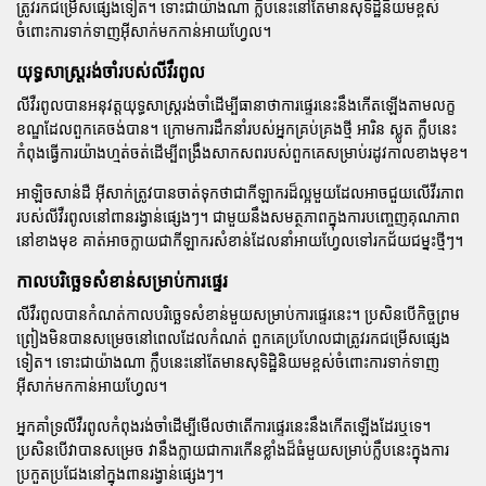
ត្រូវរកជម្រើសផ្សេងទៀត។ ទោះជាយ៉ាងណា ក្លឹបនេះនៅតែមានសុទិដ្ឋិនិយមខ្ពស់
ចំពោះការទាក់ទាញអ៊ីសាក់មកកាន់អាយហ្វែល។
យុទ្ធសាស្ត្ររង់ចាំរបស់លីវឺរពូល
លីវឺរពូលបានអនុវត្តយុទ្ធសាស្ត្ររង់ចាំដើម្បីធានាថាការផ្ទេរនេះនឹងកើតឡើងតាមលក្ខ
ខណ្ឌដែលពួកគេចង់បាន។ ក្រោមការដឹកនាំរបស់អ្នកគ្រប់គ្រងថ្មី អារិន ស្លូត ក្លឹបនេះ
កំពុងធ្វើការយ៉ាងហ្មត់ចត់ដើម្បីពង្រឹងសាកសពរបស់ពួកគេសម្រាប់រដូវកាលខាងមុខ។
អាឡិចសាន់ដឺ អ៊ីសាក់ត្រូវបានចាត់ទុកថាជាកីឡាករដ៏ល្អមួយដែលអាចជួយលើវីរភាព
របស់លីវឺរពូលនៅពានរង្វាន់ផ្សេងៗ។ ជាមួយនឹងសមត្ថភាពក្នុងការបញ្ចេញគុណភាព
នៅខាងមុខ គាត់អាចក្លាយជាកីឡាករសំខាន់ដែលនាំអាយហ្វែលទៅរកជ័យជម្នះថ្មីៗ។
កាលបរិច្ឆេទសំខាន់សម្រាប់ការផ្ទេរ
លីវឺរពូលបានកំណត់កាលបរិច្ឆេទសំខាន់មួយសម្រាប់ការផ្ទេរនេះ។ ប្រសិនបើកិច្ចព្រម
ព្រៀងមិនបានសម្រេចនៅពេលដែលកំណត់ ពួកគេប្រហែលជាត្រូវរកជម្រើសផ្សេង
ទៀត។ ទោះជាយ៉ាងណា ក្លឹបនេះនៅតែមានសុទិដ្ឋិនិយមខ្ពស់ចំពោះការទាក់ទាញ
អ៊ីសាក់មកកាន់អាយហ្វែល។
អ្នកគាំទ្រលីវឺរពូលកំពុងរង់ចាំដើម្បីមើលថាតើការផ្ទេរនេះនឹងកើតឡើងដែរឬទេ។
ប្រសិនបើវាបានសម្រេច វានឹងក្លាយជាការកើនខ្លាំងដ៏ធំមួយសម្រាប់ក្លឹបនេះក្នុងការ
ប្រកួតប្រជែងនៅក្នុងពានរង្វាន់ផ្សេងៗ។