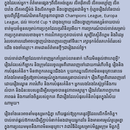
ក្នុងដៃរបស់អ្នក។ ព័ត៌មានផ្សេងៗពីលីគអង់គ្លេស លីគអ៊ីតាលី លីគអេស្ប៉ាញ លីគ
បារាំង លីគអាល្លឺម៉ង់ និងលីគកម្ពុជា នឹងបង្ហាញជូនជានិច្ច។ កុំភ្លេចរឿងរ៉ាវនៃបាល់
មូលពីព្រឹត្តិការណ៍ដ៏មានកិត្យានុភាពដូចជា Champions League, Europa
League, ដល់ World Cup ។ ជាចុងក្រោយ យើងបង្ហាញការទស្សន៍ទាយបាល់
ទាត់មួយចំនួនសម្រាប់ការប្រកួតដែលគួរពិនិត្យមើល។ ការព្យាករណ៍បាល់ទាត់សម្រាប់
ការប្រកួតនាពេលខាងមុខ។ កាលវិភាគប្រកួតបាល់ទាត់ សូម្បីតែស្ថិតិហ្គេម និងវីដេអូ
រំលេចគោលដៅអាចបង្ហាញយ៉ាងពេញលេញនៅទីនេះ។ រក្សាទុកទំព័រគេហទំព័ររបស់
យើង ចងចាំឈ្មោះ។ តាមដានព័ត៌មានថ្មីៗជារៀងរាល់ថ្ងៃ។
បាល់ទាត់​ជា​កីឡា​ដែល​ទាក់​ទាញ​អ្នក​គាំទ្រ​រាប់​លាន​នាក់ ហើយ​មិន​ឆ្ងល់​ថា​ហេតុអ្វី?
រឿងរ៉ាវ​របស់​កីឡាករ និង​ក្រុម​ដែល​ចូលរួម​គឺ​ពោរពេញ​ទៅ​ដោយ​ការ​រំភើប​ចិត្ត រឿង​និង​
ការ​បំផុស​គំនិត។ មិនថាពួកគេឈ្នះជើងឯក ឬយកឈ្នះលើភាពមិនអនុគ្រោះនោះទេ
វាតែងតែមានអ្វីគួរឱ្យចាប់អារម្មណ៍ក្នុងការទស្សនាបាល់ទាត់។ រឿង​កីឡា​គឺ​ពោរពេញ​ទៅ​
ដោយ​រឿង​ល្ខោន ភាព​រំភើប និង​ការ​បំផុស​គំនិត។ អ្នកលេងតែងតែស៊ូទ្រាំនឹងការ
លំបាក និងជំនះឧបសគ្គដើម្បីសម្រេចបាននូវភាពអស្ចារ្យ។ រឿងរ៉ាវនៃភាពក្លាហាន
ភាពធន់ និងការតាំងចិត្តរបស់ពួកគេ គឺជារឿងដែលបំផុសគំនិតបំផុតក្នុងវិស័យ
ណាមួយ។
រឿងទាំងនេះអាចនាំមនុស្សមកជុំគ្នា ហើយផ្តល់ឱ្យពួកគេនូវអ្វីដែលលើកទឹកចិត្ត។
បាល់ទាត់ផ្តល់ឱកាសដើម្បីភ្ជាប់ទំនាក់ទំនងជាមួយអ្នកដទៃ និងមានអារម្មណ៍រួបរួមគ្នា
ក្នុងការប្រឈមមុខនឹងភាពមិនអនុគ្រោះ។ វាជាវិធីដ៏ល្អសម្រាប់មិត្តរួមក្រុម មិត្តភក្តិ