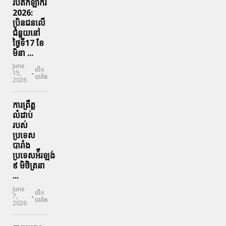
របត់កីឡាករ
2026:
ប្រិនជនលើ
ជំនួយនៅ
ថ្ងៃទី17 ខែ
មិនា ...
June
លីក
-
15,
បារាំង
2026
ការព្រឹត្ត
លំដាប់
របស់
ប្រទេស
បារាំង
ប្រទេសអ៉ីរឡង់
៩ មិថិត្រនា
...
June
លីក
-
7,
បារាំង
2026