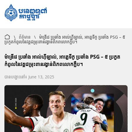
\
ព័ត៌មាន
\
ម៉ាឌ្រីដ ប្រឆាំង អាល់ហ៊ីឡាល់, អាត្លេទីកូ ប្រឆាំង PSG – ៥
ប្រកួតកំពូលនៃវគ្គជម្រុះពានរង្វាន់ពិភពលោកក្លឹប។
ម៉ាឌ្រីដ ប្រឆាំង អាល់ហ៊ីឡាល់, អាត្លេទីកូ ប្រឆាំង PSG – ៥ ប្រកួត
កំពូលនៃវគ្គជម្រុះពានរង្វាន់ពិភពលោកក្លឹប។
បានបង្ហោះនៅ៖ June 13, 2025