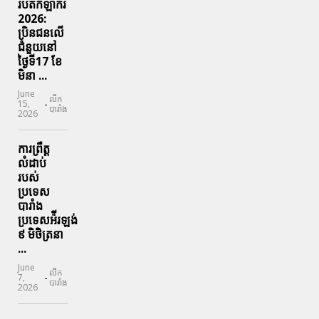
របត់កីឡាករ
2026:
ប្រិនជនលើ
ជំនួយនៅ
ថ្ងៃទី17 ខែ
មិនា ...
June
លីក
-
15,
បារាំង
2026
ការព្រឹត្ត
លំដាប់
របស់
ប្រទេស
បារាំង
ប្រទេសអ៉ីរឡង់
៩ មិថិត្រនា
...
June
លីក
-
7,
បារាំង
2026