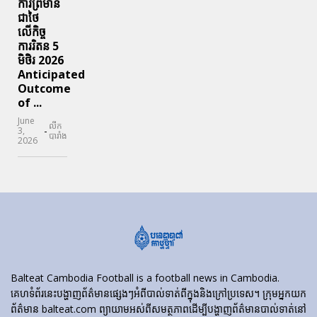
ការព្រមាន
ជាថៃ
លើកិច្ច
ការរិតន 5
មិថិរ 2026
Anticipated
Outcome
of ...
June
លីក
-
3,
បារាំង
2026
Balteat Cambodia Football is a football news in Cambodia.
គេហទំព័រ​នេះ​បង្ហាញ​ព័ត៌មាន​ផ្សេងៗ​អំពី​បាល់ទាត់​ពី​ក្នុង​និង​ក្រៅ​ប្រទេស។ ក្រុមអ្នកយក
ព័ត៌មាន balteat.com ព្យាយាមអស់ពីសមត្ថភាពដើម្បីបង្ហាញព័ត៌មានបាល់ទាត់នៅ