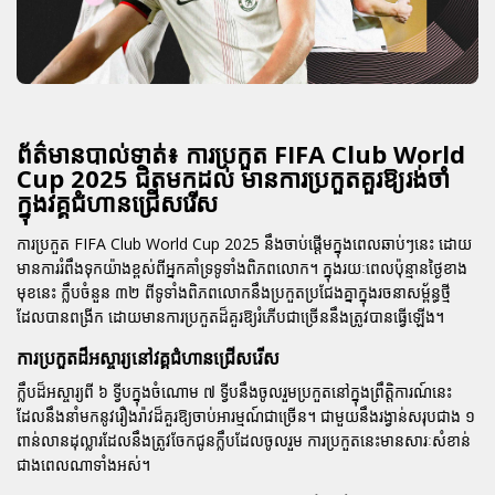
ព័ត៌មានបាល់ទាត់៖ ការប្រកួត FIFA Club World
Cup 2025 ជិតមកដល់ មានការប្រកួតគួរឱ្យរង់ចាំ
ក្នុងវគ្គជំហានជ្រើសរើស
ការប្រកួត
FIFA Club World Cup 2025
នឹងចាប់ផ្តើមក្នុងពេលឆាប់ៗនេះ ដោយ
មានការរំពឹងទុកយ៉ាងខ្ពស់ពីអ្នកគាំទ្រទូទាំងពិភពលោក។ ក្នុងរយៈពេលប៉ុន្មានថ្ងៃខាង
មុខនេះ ក្លឹបចំនួន ៣២ ពីទូទាំងពិភពលោកនឹងប្រកួតប្រជែងគ្នាក្នុងរចនាសម្ព័ន្ធថ្មី
ដែលបានពង្រីក ដោយមានការប្រកួតដ៏គួរឱ្យរំភើបជាច្រើននឹងត្រូវបានធ្វើឡើង។
ការប្រកួតដ៏អស្ចារ្យនៅវគ្គជំហានជ្រើសរើស
ក្លឹបដ៏អស្ចារ្យពី ៦ ទ្វីបក្នុងចំណោម ៧ ទ្វីបនឹងចូលរួមប្រកួតនៅក្នុងព្រឹត្តិការណ៍នេះ
ដែលនឹងនាំមកនូវរឿងរ៉ាវដ៏គួរឱ្យចាប់អារម្មណ៍ជាច្រើន។ ជាមួយនឹងរង្វាន់សរុបជាង ១
ពាន់លានដុល្លារដែលនឹងត្រូវចែកជូនក្លឹបដែលចូលរួម ការប្រកួតនេះមានសារៈសំខាន់
ជាងពេលណាទាំងអស់។