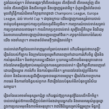
ក្នុងដៃរបស់អ្នក។ ព័ត៌មានផ្សេងៗពីលីគអង់គ្លេស លីគអ៊ីតាលី លីគអេស្ប៉ាញ លីគ
បារាំង លីគអាល្លឺម៉ង់ និងលីគកម្ពុជា នឹងបង្ហាញជូនជានិច្ច។ កុំភ្លេចរឿងរ៉ាវនៃបាល់
មូលពីព្រឹត្តិការណ៍ដ៏មានកិត្យានុភាពដូចជា Champions League, Europa
League, ដល់ World Cup ។ ជាចុងក្រោយ យើងបង្ហាញការទស្សន៍ទាយបាល់
ទាត់មួយចំនួនសម្រាប់ការប្រកួតដែលគួរពិនិត្យមើល។ ការព្យាករណ៍បាល់ទាត់សម្រាប់
ការប្រកួតនាពេលខាងមុខ។ កាលវិភាគប្រកួតបាល់ទាត់ សូម្បីតែស្ថិតិហ្គេម និងវីដេអូ
រំលេចគោលដៅអាចបង្ហាញយ៉ាងពេញលេញនៅទីនេះ។ រក្សាទុកទំព័រគេហទំព័ររបស់
យើង ចងចាំឈ្មោះ។ តាមដានព័ត៌មានថ្មីៗជារៀងរាល់ថ្ងៃ។
បាល់ទាត់​ជា​កីឡា​ដែល​ទាក់​ទាញ​អ្នក​គាំទ្រ​រាប់​លាន​នាក់ ហើយ​មិន​ឆ្ងល់​ថា​ហេតុអ្វី?
រឿងរ៉ាវ​របស់​កីឡាករ និង​ក្រុម​ដែល​ចូលរួម​គឺ​ពោរពេញ​ទៅ​ដោយ​ការ​រំភើប​ចិត្ត រឿង​និង​
ការ​បំផុស​គំនិត។ មិនថាពួកគេឈ្នះជើងឯក ឬយកឈ្នះលើភាពមិនអនុគ្រោះនោះទេ
វាតែងតែមានអ្វីគួរឱ្យចាប់អារម្មណ៍ក្នុងការទស្សនាបាល់ទាត់។ រឿង​កីឡា​គឺ​ពោរពេញ​ទៅ​
ដោយ​រឿង​ល្ខោន ភាព​រំភើប និង​ការ​បំផុស​គំនិត។ អ្នកលេងតែងតែស៊ូទ្រាំនឹងការ
លំបាក និងជំនះឧបសគ្គដើម្បីសម្រេចបាននូវភាពអស្ចារ្យ។ រឿងរ៉ាវនៃភាពក្លាហាន
ភាពធន់ និងការតាំងចិត្តរបស់ពួកគេ គឺជារឿងដែលបំផុសគំនិតបំផុតក្នុងវិស័យ
ណាមួយ។
រឿងទាំងនេះអាចនាំមនុស្សមកជុំគ្នា ហើយផ្តល់ឱ្យពួកគេនូវអ្វីដែលលើកទឹកចិត្ត។
បាល់ទាត់ផ្តល់ឱកាសដើម្បីភ្ជាប់ទំនាក់ទំនងជាមួយអ្នកដទៃ និងមានអារម្មណ៍រួបរួមគ្នា
ក្នុងការប្រឈមមុខនឹងភាពមិនអនុគ្រោះ។ វាជាវិធីដ៏ល្អសម្រាប់មិត្តរួមក្រុម មិត្តភក្តិ