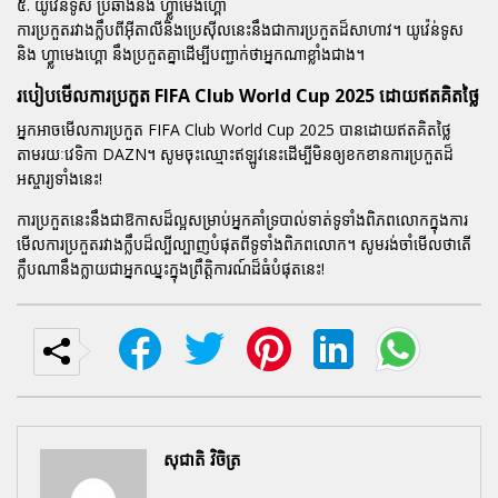
៥. យូវ៉េន់ទូស ប្រឆាំងនឹង ហ្វ្លាមេងហ្គោ
ការប្រកួតរវាងក្លឹបពីអ៊ីតាលីនិងប្រេស៊ីលនេះនឹងជាការប្រកួតដ៏សាហាវ។
យូវ៉េន់ទូស
និង
ហ្វ្លាមេងហ្គោ
នឹងប្រកួតគ្នាដើម្បីបញ្ជាក់ថាអ្នកណាខ្លាំងជាង។
របៀបមើលការប្រកួត FIFA Club World Cup 2025 ដោយឥតគិតថ្លៃ
អ្នកអាចមើលការប្រកួត
FIFA Club World Cup 2025
បានដោយឥតគិតថ្លៃ
តាមរយៈវេទិកា
DAZN
។ សូមចុះឈ្មោះឥឡូវនេះដើម្បីមិនឲ្យខកខានការប្រកួតដ៏
អស្ចារ្យទាំងនេះ!
ការប្រកួតនេះនឹងជាឱកាសដ៏ល្អសម្រាប់អ្នកគាំទ្របាល់ទាត់ទូទាំងពិភពលោកក្នុងការ
មើលការប្រកួតរវាងក្លឹបដ៏ល្បីល្បាញបំផុតពីទូទាំងពិភពលោក។ សូមរង់ចាំមើលថាតើ
ក្លឹបណានឹងក្លាយជាអ្នកឈ្នះក្នុងព្រឹត្តិការណ៍ដ៏ធំបំផុតនេះ!
សុជាតិ វិចិត្រ