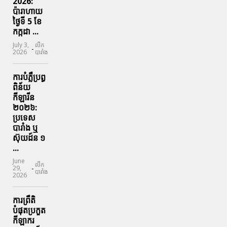
2026:
ប៉ារាហាយ
ថ្ងៃទី 5 ខែ
កក្កដា ...
July 3,
លីក
-
2026
បារាំង
ការបំភ្លឺប្រព្ធ​
ពិន័យ​
កីឡារីន​
២០២៦:
ប្រទេស​
បារាំង​ ឬ​
ស៊ុយដ៍ន​ ១
...
June
លីក
-
29,
បារាំង
2026
ការព្រឹតិ
បំផុតប្រកួត
កីឡាករ