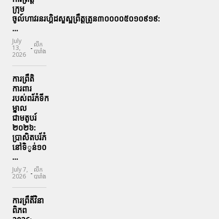
ក្រុម
ចូល៍ហាវរនរហ្គិដសួស្ផព្រឹត្តត្រូន៣០០០០៥០១០៩១៩:
...
July
លីក
-
13,
បារាំង
2026
ការព្រឹតិ
ការពារ
របស់ពរ័ភ៎ទីក
ម្នាល
ជាមតូបរ៍
២០២៦:
ប្រាសិតបរ័ភ៎
នៅទិូន់១០
...
July 7,
លីក
-
2026
បារាំង
ការព្រឹតិ៍វិនា
ពិភព