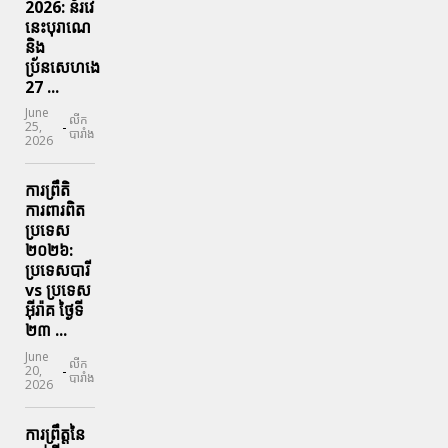
2026: ន័រវេ
នេះបុរាណេ
និង
ប្រ័នសេហងេ
27 ...
June
លីក
-
25,
បារាំង
2026
ការព្រឹតិ
ការពារ​ពិត
ប្រទេស
២០២៦:
ប្រទេសបារី
vs ប្រទេស
អ៊ីរ៉ាគ ថ្ងៃទី​
២៣ ...
June
លីក
-
20,
បារាំង
2026
ការព្រឹត្តនៃ