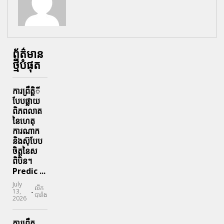
ព័ត៌មាន
ថ្មីបំផុត
ការព្រឹតិ្តី
បែបផ្លាយ
ពិភពលាត
នៃហេតុ
ការណាក
និងស៊ុបែប
ចិត្តនៃស
ពិបិន។
Predic ...
July
លីក
-
13,
បារាំង
2026
ការព្រឹត្ត