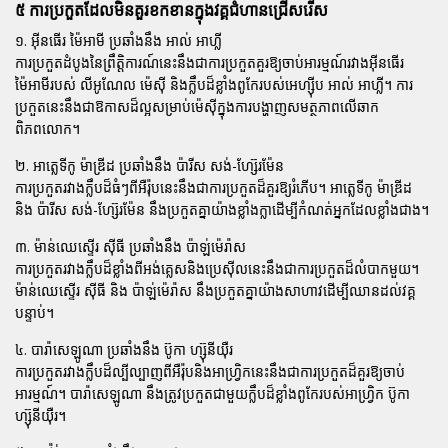
៥ ការប្រកួតដែលមិនគួរខកខានក្នុងវគ្គជំហានជ្រើសរើស
១. អ៊ីនធើរ ម៉ៃអាមី ប្រឆាំងនឹង អាល់ អាហ្លី
ការប្រកួតដំបូងនៃព្រឹត្តិការណ៍នេះនឹងជាការប្រកួតគួរឱ្យចាប់អារម្មណ៍រវាងអ៊ីនធើរ
ម៉ៃអាមីរបស់
លីអូណែល ម៉េស៊ី
និងក្លឹបដ៏ខ្លាំងពូកែរបស់អេហ្ស៊ីប
អាល់ អាហ្លី
។ ការ
ប្រកួតនេះនឹងជាឱកាសដ៏ល្អសម្រាប់ម៉េស៊ីក្នុងការបង្ហាញសមត្ថភាពលើឆាក
ពិភពលោក។
២. អាត្លេទីកូ ម៉ាឌ្រីដ ប្រឆាំងនឹង ប៉ារីស សង់-ហ្ស៊ែរម៉ែន
ការប្រកួតរវាងក្លឹបដ៏ធំៗពីអឺរ៉ុបនេះនឹងជាការប្រកួតដ៏គួរឱ្យរំភើប។ អាត្លេទីកូ ម៉ាឌ្រីដ
និង
ប៉ារីស សង់-ហ្ស៊ែរម៉ែន
នឹងប្រកួតគ្នាយ៉ាងខ្លាំងក្លាដើម្បីកំណត់អ្នកដែលខ្លាំងជាង។
៣. ម៉ាន់ឈេស្ទើរ ស៊ីធី ប្រឆាំងនឹង ប៉ាឡ់ម៉េរ៉ាស
ការប្រកួតរវាងក្លឹបដ៏ខ្លាំងពីអង់គ្លេសនិងប្រេស៊ីលនេះនឹងជាការប្រកួតដ៏លំបាកមួយ។
ម៉ាន់ឈេស្ទើរ ស៊ីធី និង
ប៉ាឡ់ម៉េរ៉ាស
នឹងប្រកួតគ្នាយ៉ាងសាហាវដើម្បីឈានដល់វគ្គ
បន្ទាប់។
៤. បារ៉ាសេឡូណា ប្រឆាំងនឹង ប៊ូកា ហ្ស៊ុនីយ៉ឺរ
ការប្រកួតរវាងក្លឹបដ៏ល្បីល្បាញពីអឺរ៉ុបនិងអាហ្វ្រិកនេះនឹងជាការប្រកួតដ៏គួរឱ្យចាប់
អារម្មណ៍។
បារ៉ាសេឡូណា
នឹងត្រូវប្រកួតជាមួយក្លឹបដ៏ខ្លាំងពូកែរបស់អាហ្វ្រិក
ប៊ូកា
ហ្ស៊ុនីយ៉ឺរ
។