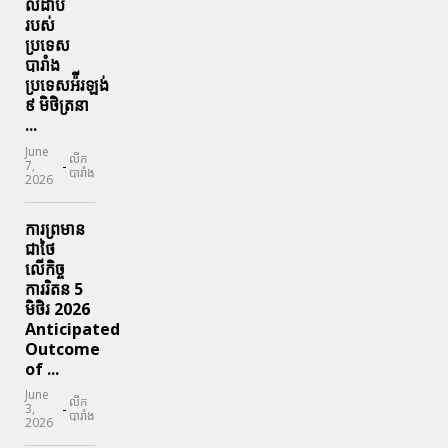
លំដាប់
របស់
ប្រទេស
បារាំង
ប្រទេសអ៉ីរឡង់
៩ មិថិត្រនា
...
June
លីក
-
7,
បារាំង
2026
ការព្រមាន
ជាថៃ
លើកិច្ច
ការរិតន 5
មិថិរ 2026
Anticipated
Outcome
of ...
June
លីក
-
3,
បារាំង
2026