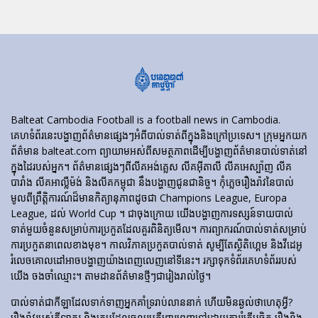
Balteat Cambodia Football is a football news in Cambodia.
គេហទំព័រ​នេះ​បង្ហាញ​ព័ត៌មាន​ផ្សេងៗ​អំពី​បាល់ទាត់​ពី​ក្នុង​និង​ក្រៅ​ប្រទេស។ ក្រុមអ្នកយក
ព័ត៌មាន balteat.com ព្យាយាមអស់ពីសមត្ថភាពដើម្បីបង្ហាញព័ត៌មានបាល់ទាត់នៅ
ក្នុងដៃរបស់អ្នក។ ព័ត៌មានផ្សេងៗពីលីគអង់គ្លេស លីគអ៊ីតាលី លីគអេស្ប៉ាញ លីគ
បារាំង លីគអាល្លឺម៉ង់ និងលីគកម្ពុជា នឹងបង្ហាញជូនជានិច្ច។ កុំភ្លេចរឿងរ៉ាវនៃបាល់
មូលពីព្រឹត្តិការណ៍ដ៏មានកិត្យានុភាពដូចជា Champions League, Europa
League, ដល់ World Cup ។ ជាចុងក្រោយ យើងបង្ហាញការទស្សន៍ទាយបាល់
ទាត់មួយចំនួនសម្រាប់ការប្រកួតដែលគួរពិនិត្យមើល។ ការព្យាករណ៍បាល់ទាត់សម្រាប់
ការប្រកួតនាពេលខាងមុខ។ កាលវិភាគប្រកួតបាល់ទាត់ សូម្បីតែស្ថិតិហ្គេម និងវីដេអូ
រំលេចគោលដៅអាចបង្ហាញយ៉ាងពេញលេញនៅទីនេះ។ រក្សាទុកទំព័រគេហទំព័ររបស់
យើង ចងចាំឈ្មោះ។ តាមដានព័ត៌មានថ្មីៗជារៀងរាល់ថ្ងៃ។
បាល់ទាត់​ជា​កីឡា​ដែល​ទាក់​ទាញ​អ្នក​គាំទ្រ​រាប់​លាន​នាក់ ហើយ​មិន​ឆ្ងល់​ថា​ហេតុអ្វី?
រឿងរ៉ាវ​របស់​កីឡាករ និង​ក្រុម​ដែល​ចូលរួម​គឺ​ពោរពេញ​ទៅ​ដោយ​ការ​រំភើប​ចិត្ត រឿង​និង​