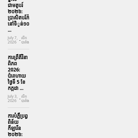
ជាមតូបរ៍
២០២៦:
ប្រាសិតបរ័ភ៎
នៅទិូន់១០
...
July 7,
លីក
-
2026
បារាំង
ការព្រឹតិ៍វិនា
ពិភព
2026:
ប៉ារាហាយ
ថ្ងៃទី 5 ខែ
កក្កដា ...
July 3,
លីក
-
2026
បារាំង
ការបំភ្លឺប្រព្ធ​
ពិន័យ​
កីឡារីន​
២០២៦: