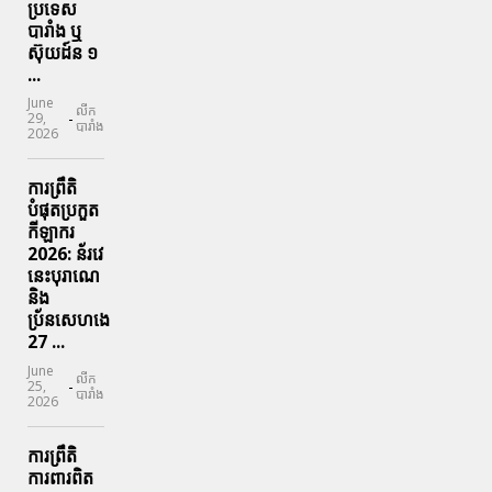
ប្រទេស​
បារាំង​ ឬ​
ស៊ុយដ៍ន​ ១
...
June
លីក
-
29,
បារាំង
2026
ការព្រឹតិ
បំផុតប្រកួត
កីឡាករ
2026: ន័រវេ
នេះបុរាណេ
និង
ប្រ័នសេហងេ
27 ...
June
លីក
-
25,
បារាំង
2026
ការព្រឹតិ
ការពារ​ពិត