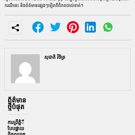
ករណីនេះ និងព័ត៌មានផ្សេងៗទៀតពីពិភព
បាល់ទាត់
។
សុជាតិ វិចិត្រ
ព័ត៌មាន
ថ្មីបំផុត
ការព្រឹតិ្តី
បែបផ្លាយ
ពិភពលាត