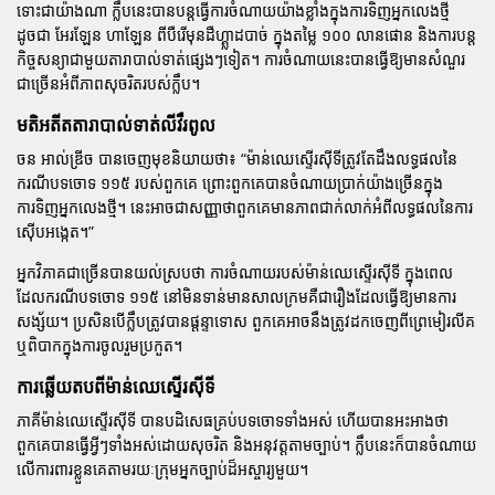
ទោះជាយ៉ាងណា ក្លឹបនេះបានបន្តធ្វើការចំណាយយ៉ាងខ្លាំងក្នុងការទិញអ្នកលេងថ្មី
ដូចជា
អែរឡែន ហាឡែន
ពី
បឺរើមុនដឺហ្គ្លាដបាច់
ក្នុងតម្លៃ ១០០ លានផោន និងការបន្ត
កិច្ចសន្យាជាមួយតារាបាល់ទាត់ផ្សេងៗទៀត។ ការចំណាយនេះបានធ្វើឱ្យមានសំណួរ
ជាច្រើនអំពីភាពសុចរិតរបស់ក្លឹប។
មតិអតីតតារាបាល់ទាត់លីវឺរពូល
ចន អាល់ឌ្រីច
បានចេញមុខនិយាយថា៖
“ម៉ាន់ឈេស្ទើរស៊ីទីត្រូវតែដឹងលទ្ធផលនៃ
ករណីបទចោទ ១១៥ របស់ពួកគេ ព្រោះពួកគេបានចំណាយប្រាក់យ៉ាងច្រើនក្នុង
ការទិញអ្នកលេងថ្មី។ នេះអាចជាសញ្ញាថាពួកគេមានភាពជាក់លាក់អំពីលទ្ធផលនៃការ
ស៊ើបអង្កេត។”
អ្នកវិភាគជាច្រើនបានយល់ស្របថា ការចំណាយរបស់
ម៉ាន់ឈេស្ទើរស៊ីទី
ក្នុងពេល
ដែលករណីបទចោទ ១១៥ នៅមិនទាន់មានសាលក្រមគឺជារឿងដែលធ្វើឱ្យមានការ
សង្ស័យ។ ប្រសិនបើក្លឹបត្រូវបានផ្តន្ទាទោស ពួកគេអាចនឹងត្រូវដកចេញពី
ព្រេមៀរលីគ
ឬពិបាកក្នុងការចូលរួមប្រកួត។
ការឆ្លើយតបពីម៉ាន់ឈេស្ទើរស៊ីទី
ភាគី
ម៉ាន់ឈេស្ទើរស៊ីទី
បានបដិសេធគ្រប់បទចោទទាំងអស់ ហើយបានអះអាងថា
ពួកគេបានធ្វើអ្វីៗទាំងអស់ដោយសុចរិត និងអនុវត្តតាមច្បាប់។ ក្លឹបនេះក៏បានចំណាយ
លើការពារខ្លួនគេតាមរយៈក្រុមអ្នកច្បាប់ដ៏អស្ចារ្យមួយ។