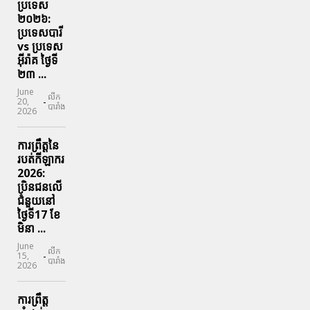
ប្រទេស
២០២៦:
ប្រទេសបារី
vs ប្រទេស
អ៊ីរ៉ាគ ថ្ងៃទី​
២៣ ...
June
លីក
-
20,
បារាំង
2026
ការព្រឹត្តនៃ
របត់កីឡាករ
2026:
ប្រិនជនលើ
ជំនួយនៅ
ថ្ងៃទី17 ខែ
មិនា ...
June
លីក
-
15,
បារាំង
2026
ការព្រឹត្ត