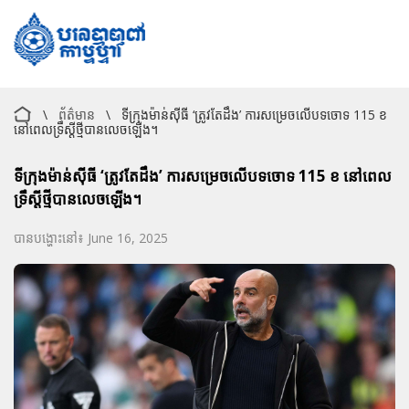
\
ព័ត៌មាន
\
ទីក្រុងម៉ាន់ស៊ីធី ‘ត្រូវតែដឹង’ ការសម្រេចលើបទចោទ 115 ខ
នៅពេលទ្រឹស្ដីថ្មីបានលេចឡើង។
ទីក្រុងម៉ាន់ស៊ីធី ‘ត្រូវតែដឹង’ ការសម្រេចលើបទចោទ 115 ខ នៅពេល
ទ្រឹស្ដីថ្មីបានលេចឡើង។
បានបង្ហោះនៅ៖ June 16, 2025