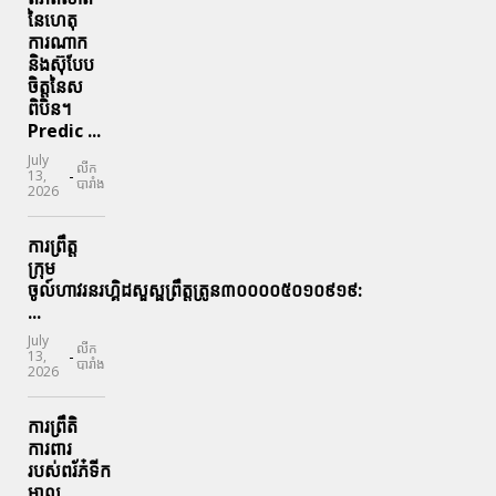
នៃហេតុ
ការណាក
និងស៊ុបែប
ចិត្តនៃស
ពិបិន។
Predic ...
July
លីក
-
13,
បារាំង
2026
ការព្រឹត្ត
ក្រុម
ចូល៍ហាវរនរហ្គិដសួស្ផព្រឹត្តត្រូន៣០០០០៥០១០៩១៩:
...
July
លីក
-
13,
បារាំង
2026
ការព្រឹតិ
ការពារ
របស់ពរ័ភ៎ទីក
ម្នាល