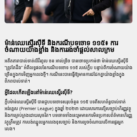
ម៉ាន់ឈេស្ទើរស៊ីទី និងករណីបទចោទ ១១៥៖ ការ
ចំណាយយ៉ាងខ្លាំង និងការរង់ចាំផ្តល់សាលក្រម
អតីតតារាបាល់ទាត់លីវឺរពូល
ចន អាល់ឌ្រីច
បានចោទប្រកាន់ថា
ម៉ាន់ឈេស្ទើរស៊ីទី
“ត្រូវតែដឹង” អំពីលទ្ធផលនៃករណីបទចោទ ១១៥ របស់ក្លឹប បន្ទាប់ពីការចំណាយយ៉ាង
ច្រើនក្នុងការទិញអ្នកលេងថ្មី។ ករណីនេះបានធ្វើឱ្យមានការជជែកគ្នាយ៉ាងខ្លាំងក្នុង
ពិភព
បាល់ទាត់
។
អ្វីដែលកើតឡើងនៅម៉ាន់ឈេស្ទើរស៊ីទី?
ក្លឹប
ម៉ាន់ឈេស្ទើរស៊ីទី
បានជួបបទចោទសរុបចំនួន ១១៥ បទពីសហព័ន្ធ
បាល់ទាត់
អង់គ្លេស (Premier League) ក្នុងឆ្នាំ ២០២៣ ដោយសារការល្មើសច្បាប់ហិរញ្ញវត្ថុ
និងការគ្រប់គ្រងដោយសុចរិត។ បទចោទទាំងនេះរួមមានការមិនប្រកាសព័ត៌មានហិរញ្ញ
វត្ថុត្រឹមត្រូវ ការបង់ឈ្នួលអ្នកលេងខុសច្បាប់ និងការលួចចំណាយលើការផ្ទេរអ្នក
លេង។