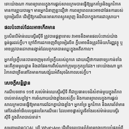
ទោះយ៉ាងណា ការពន្យាពេលក្នុងការផ្តល់សាលក្រមបានធ្វើឱ្យអ្នកគាំទ្រនិងអ្នកវិភាគ
មានការព្រួយបារម្ភ។ មានអ្នកជំនាញខ្លះជឿថា ការពន្យាពេលនេះអាចជាផែនការរបស់
ព្រេមៀរលីគ
ដើម្បីឱ្យករណីនេះមានភាពស្មុគស្មាញ និងពិបាកក្នុងការដោះស្រាយ។
ផលប៉ះពាល់ដែលអាចកើតមាន
ប្រសិនបើ
ម៉ាន់ឈេស្ទើរស៊ីទី
ត្រូវបានផ្តន្ទាទោស វាអាចនឹងមានផលប៉ះពាល់យ៉ាង
ធ្ងន់ធ្ងរដល់ក្លឹប។ ក្រៅពីការដកចេញពី
ព្រេមៀរលីគ
ក្លឹបអាចនឹងត្រូវពិន័យហិរញ្ញវត្ថុ ឬ
អាចត្រូវបានដកពានរង្វាន់ដែលពួកគេបានឈ្នះក្នុងអតីតកាល។
អ្នកគាំទ្រក្លឹបនេះបានចេញមុខគាំទ្រក្លឹបរបស់ពួកគេ ដោយជឿថាការចោទប្រកាន់ទាំង
នេះគឺគ្មានមូលដ្ឋាន និងជាផែនការពីសំណាក់ក្រុមប្រកួតប្រជែង។ ទោះយ៉ាងណា អ្នក
វិភាគជាច្រើននៅតែមានការសង្ស័យអំពីសុចរិតភាពរបស់ក្លឹប។
សេចក្តីសន្និដ្ឋាន
ករណីបទចោទ ១១៥ របស់
ម៉ាន់ឈេស្ទើរស៊ីទី
គឺជាប្រធានបទដ៏សំខាន់មួយក្នុងពិភព
បាល់ទាត់
សព្វថ្ងៃ។ ការចំណាយយ៉ាងខ្លាំងរបស់ក្លឹប និងការពន្យាពេលក្នុងការផ្តល់
សាលក្រមបានធ្វើឱ្យមានការជជែកគ្នាយ៉ាងខ្លាំង។ អ្នកគាំទ្រ អ្នកវិភាគ និងសារព័ត៌មាន
នៅតែរង់ចាំមើលលទ្ធផលនៃករណីនេះ ដែលអាចផ្លាស់ប្តូរទីតាំងរបស់
ម៉ាន់ឈេស្ទើរ
ស៊ីទី
ក្នុងពិភព
បាល់ទាត់
។
សូមតាមដាន
GOAL
លើ WhatsApp ដើម្បីទទួលបានព័ត៌មានចុងក្រោយបំផុតអំពី