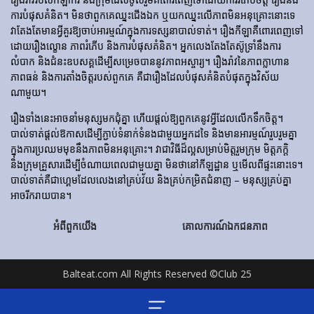
ការ​បំផុស​គំនិត។ មិនថាពួកគេឈ្នះជើងឯក ឬយកឈ្នះលើភាពមិនអនុគ្រោះនោះទេ
វាតែងតែមានអ្វីគួរឱ្យចាប់អារម្មណ៍ក្នុងការទស្សនាបាល់ទាត់។ រឿង​កីឡា​គឺ​ពោរពេញ​ទៅ​
ដោយ​រឿង​ល្ខោន ភាព​រំភើប និង​ការ​បំផុស​គំនិត។ អ្នកលេងតែងតែស៊ូទ្រាំនឹងការ
លំបាក និងជំនះឧបសគ្គដើម្បីសម្រេចបាននូវភាពអស្ចារ្យ។ រឿងរ៉ាវនៃភាពក្លាហាន
ភាពធន់ និងការតាំងចិត្តរបស់ពួកគេ គឺជារឿងដែលបំផុសគំនិតបំផុតក្នុងវិស័យ
ណាមួយ។
រឿងទាំងនេះអាចនាំមនុស្សមកជុំគ្នា ហើយផ្តល់ឱ្យពួកគេនូវអ្វីដែលលើកទឹកចិត្ត។
បាល់ទាត់ផ្តល់ឱកាសដើម្បីភ្ជាប់ទំនាក់ទំនងជាមួយអ្នកដទៃ និងមានអារម្មណ៍រួបរួមគ្នា
ក្នុងការប្រឈមមុខនឹងភាពមិនអនុគ្រោះ។ វាជាវិធីដ៏ល្អសម្រាប់មិត្តរួមក្រុម មិត្តភក្តិ
និងក្រុមគ្រួសារដើម្បីចំណាយពេលជាមួយគ្នា មិនថានៅកីឡដ្ឋាន ឬមើលពីផ្ទះនោះទេ។
បាល់ទាត់គឺជាហ្គេមដែលលេងនៅគ្រប់វ័យ និងគ្រប់កម្រិតជំនាញ – មនុស្សគ្រប់គ្នា
អាចរីករាយបាន។
អំពីពួកយើង
គោលការណ៍ឯកជនភាព
Balteat.com All Rights Reserved ©Club 25