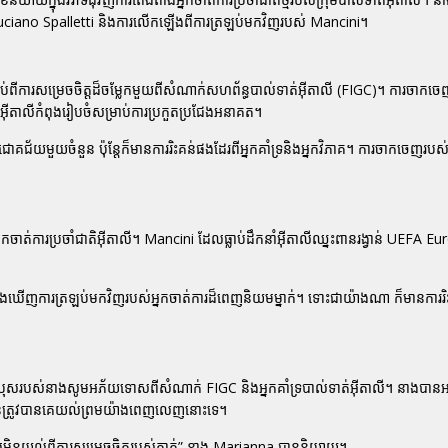
ciano Spalletti និងការលើកឡើងពីការត្រឡប់មកវិញរបស់ Mancini។
ប់ពីការសម្រេចចិត្តដ៏ចម្លែកមួយពីសំណាក់សហព័ន្ធបាល់ទាត់អ៊ីតាលី (FIGC)។ ការចាកចេ
ីតាលីកំពុងរៀបចំសម្រាប់ការប្រកួតប្រជែងអនាគត។
ជ័យមួយចំនួន ប៉ុន្តែក៏មានការរិះគន់ផងដែរពីអ្នកគាំទ្រនិងអ្នកវិភាគ។ ការចាកចេញរបស់
ចាត់ការប្រចាំជាតិអ៊ីតាលី។ Mancini ដែលធ្លាប់ដឹកនាំអ៊ីតាលីឈ្នះពានរង្វាន់ UEFA 
ចងឃើញការត្រឡប់មកវិញរបស់អ្នកចាត់ការដ៏ពេញនិយមម្នាក់។ ទោះជាយ៉ាងណា ក៏មានការរិះគ
សរបស់នាងសូមអភ័យទោសពីសំណាក់ FIGC និងអ្នកគាំទ្របាល់ទាត់អ៊ីតាលី។ នាងបាន
ត់មិនត្រូវបានគេយល់ព្រមយ៉ាងពេញលេញនោះទេ។
ដែលមិនយល់ពីការសម្រេចចិត្តរបស់គាត់” នាង Marianna បាននិយាយ។