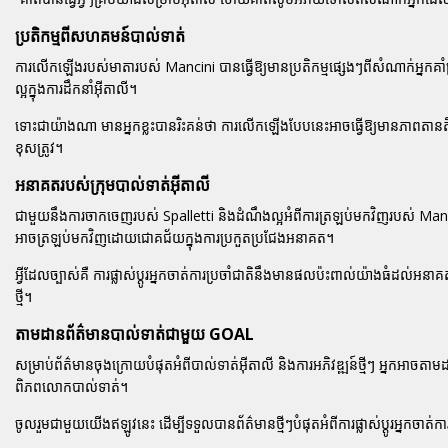
ប្រតិកម្មពីសហគមន៍បាល់ទាត់
ការលើកឡើងរបស់មាតារបស់ Mancini បានធ្វើឱ្យមានប្រតិកម្មផ្សេងៗពីសំណាក់អ្នកគា
ល្អក្នុងការដឹកនាំអ៊ីតាលី។
ទោះជាយ៉ាងណា មានអ្នកខ្លះបានរិះគន់ថា ការលើកឡើងបែបនេះអាចធ្វើឱ្យមានភាពតានតឹងក
ខុសត្រូវ។
អនាគតរបស់ក្រុមបាល់ទាត់អ៊ីតាលី
ជាមួយនឹងការចាកចេញរបស់ Spalletti និងដំណឹងល្អអំពីការត្រឡប់មកវិញរបស់ Mancini 
អាចត្រឡប់មកវិញដោយជោគជ័យក្នុងការប្រកួតប្រជែងអនាគត។
អ្វីដែលច្បាស់គឺ ការផ្លាស់ប្តូរអ្នកចាត់ការប្រចាំជាតិនឹងមានផលប៉ះពាល់យ៉ាងធំដល់អន
ថ្មី។
តាមដានព័ត៌មានបាល់ទាត់ជាមួយ GOAL
សម្រាប់ព័ត៌មានចុងក្រោយបំផុតអំពីបាល់ទាត់អ៊ីតាលី និងការអភិវឌ្ឍន៍ថ្មីៗ អ្នកអាច
ពិភពលោកបាល់ទាត់។
ចូលរួមជាមួយយើងឥឡូវនេះ ដើម្បីទទួលបានព័ត៌មានថ្មីៗបំផុតអំពីការផ្លាស់ប្តូរអ្នកចា