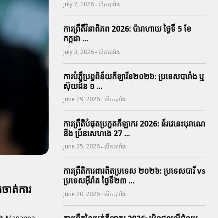
-
July 7, 2026
លីកបារាំង
ការព្រឹតិ៍វិនាពិភព 2026: ប៉ារាហាយ ថ្ងៃទី 5 ខែ
កក្កដា ...
-
July 3, 2026
លីកបារាំង
ការបំភ្លឺប្រព្ធ​ពិន័យ​កីឡារីន​២០២៦: ប្រទេស​បារាំង​ ឬ​
ស៊ុយដ៍ន​ ១ ...
-
June 29, 2026
លីកបារាំង
ការព្រឹតិបំផុតប្រកួតកីឡាករ 2026: ន័រវេនេះបុរាណេ
និង ប្រ័នសេហងេ 27 ...
-
June 25, 2026
លីកបារាំង
ការព្រឹតិការពារ​ពិតប្រទេស ២០២៦: ប្រទេសបារី vs
ប្រទេសអ៊ីរ៉ាគ ថ្ងៃទី​២៣ ...
ចាត់ការ
-
June 20, 2026
លីកបារាំង
 នាង Marianna