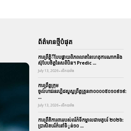
ព័ត៌មានថ្មីបំផុត
ការព្រឹតិ្តីបែបផ្លាយពិភពលាតនៃហេតុការណាកនិង
ស៊ុបែបចិត្តនៃសពិបិន។ Predic ...
-
July 13, 2026
លីកបារាំង
ការព្រឹត្តក្រុម
ចូល៍ហាវរនរហ្គិដសួស្ផព្រឹត្តត្រូន៣០០០០៥០១០៩១៩:
...
-
July 13, 2026
លីកបារាំង
ការព្រឹតិការពាររបស់ពរ័ភ៎ទីកម្នាលជាមតូបរ៍ ២០២៦:
ប្រាសិតបរ័ភ៎នៅទិូន់១០ ...