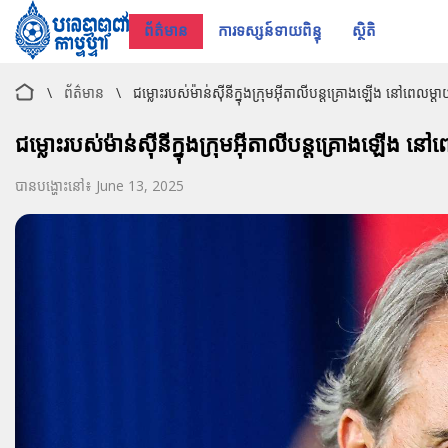
ព័ត៌មាន
ការទស្សន៍ទាយពិន្ទុ
ស្ថិតិ
\
ព័ត៌មាន
\
ជម្លោះរបស់ម៉ាន់ស៊ីនីក្នុងក្រុមអ៊ីតាលីបន្តគ្រោងឡើង នៅពេលម្
ជម្លោះរបស់ម៉ាន់ស៊ីនីក្នុងក្រុមអ៊ីតាលីបន្តគ្រោងឡើង ន
បានបង្ហោះនៅ៖ June 13, 2025