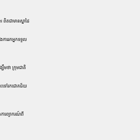
i ពិតជាមានស្នាដៃ
ាងការរកអ្នកទទួល
ឃឹមថា ក្រុមជាតិ
ិឆ្ពោះទៅរកជោគជ័យ
ងការព្យាករណ៍ពី