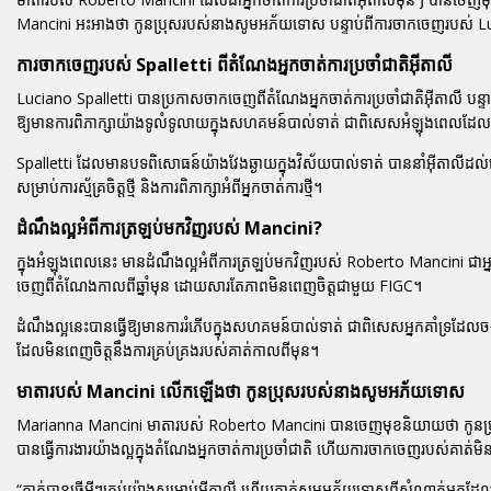
Mancini អះអាងថា កូនប្រុសរបស់នាងសូមអភ័យទោស បន្ទាប់ពីការចាកចេញរបស់ Lu
ការចាកចេញរបស់ Spalletti ពីតំណែងអ្នកចាត់ការប្រចាំជាតិអ៊ីតាលី
Luciano Spalletti បានប្រកាសចាកចេញពីតំណែងអ្នកចាត់ការប្រចាំជាតិអ៊ីតាលី បន្ទា
ឱ្យមានការពិភាក្សាយ៉ាងទូលំទូលាយក្នុងសហគមន៍បាល់ទាត់ ជាពិសេសអំឡុងពេលដែលអ៊
Spalletti ដែលមានបទពិសោធន៍យ៉ាងវែងឆ្ងាយក្នុងវិស័យបាល់ទាត់ បាននាំអ៊ីតាលីដល់ជោគ
សម្រាប់ការស្ម័គ្រចិត្តថ្មី និងការពិភាក្សាអំពីអ្នកចាត់ការថ្មី។
ដំណឹងល្អអំពីការត្រឡប់មកវិញរបស់ Mancini?
ក្នុងអំឡុងពេលនេះ មានដំណឹងល្អអំពីការត្រឡប់មកវិញរបស់ Roberto Mancini ជាអ្នក
ចេញពីតំណែងកាលពីឆ្នាំមុន ដោយសារតែភាពមិនពេញចិត្តជាមួយ FIGC។
ដំណឹងល្អនេះបានធ្វើឱ្យមានការរំភើបក្នុងសហគមន៍បាល់ទាត់ ជាពិសេសអ្នកគាំទ្រដែល
ដែលមិនពេញចិត្តនឹងការគ្រប់គ្រងរបស់គាត់កាលពីមុន។
មាតារបស់ Mancini លើកឡើងថា កូនប្រុសរបស់នាងសូមអភ័យទោស
Marianna Mancini មាតារបស់ Roberto Mancini បានចេញមុខនិយាយថា កូនប្រុ
បានធ្វើការងារយ៉ាងល្អក្នុងតំណែងអ្នកចាត់ការប្រចាំជាតិ ហើយការចាកចេញរបស់គា
“គាត់បានធ្វើអ្វីៗគ្រប់យ៉ាងសម្រាប់អ៊ីតាលី ហើយគាត់សូមអភ័យទោសពីសំណាក់អ្នក