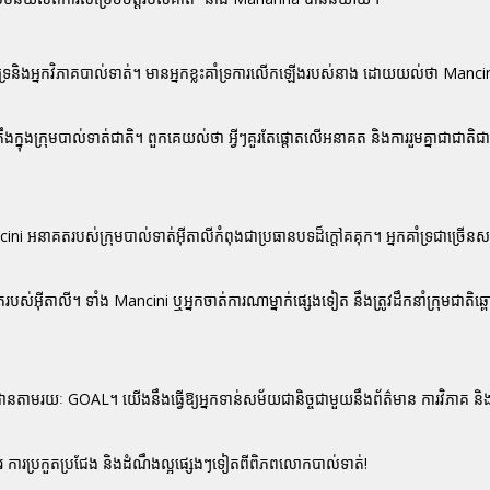
ំទ្រនិងអ្នកវិភាគបាល់ទាត់។ មានអ្នកខ្លះគាំទ្រការលើកឡើងរបស់នាង ដោយយល់ថា Mancin
្នុងក្រុមបាល់ទាត់ជាតិ។ ពួកគេយល់ថា អ្វីៗគួរតែផ្តោតលើអនាគត និងការរួមគ្នាជាជាតិជ
អនាគតរបស់ក្រុមបាល់ទាត់អ៊ីតាលីកំពុងជាប្រធានបទដ៏ក្តៅគគុក។ អ្នកគាំទ្រជាច្រើនសង្
ាគតរបស់អ៊ីតាលី។ ទាំង Mancini ឬអ្នកចាត់ការណាម្នាក់ផ្សេងទៀត នឹងត្រូវដឹកនាំក្រុមជាត
តាមដានតាមរយៈ GOAL។ យើងនឹងធ្វើឱ្យអ្នកទាន់សម័យជានិច្ចជាមួយនឹងព័ត៌មាន ការវិភាគ និ
ត់ការ ការប្រកួតប្រជែង និងដំណឹងល្អផ្សេងៗទៀតពីពិភពលោកបាល់ទាត់!