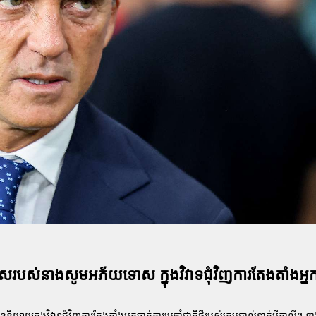
ស់នាងសូមអភ័យទោស ក្នុងវិវាទជុំវិញការតែងតាំងអ្នក
ាយក្នុងវិវាទជុំវិញការតែងតាំងអ្នកចាត់ការប្រចាំជាតិថ្មីរបស់ក្រុមបាល់ទាត់អ៊ីតាលី។