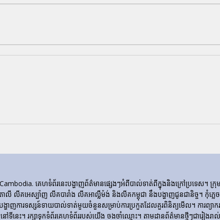
ia. គេហទំព័រ​នេះ​បង្ហាញ​ព័ត៌មាន​ផ្សេងៗ​អំពី​បាល់ទាត់​ពី​ក្នុង​និង​ក្រៅ​ប្រទេស។ 
ីតាលី លីគអេស្ប៉ាញ លីគបារាំង លីគអាល្លឺម៉ង់ និងលីគកម្ពុជា នឹងបង្ហាញជូនជានិច្ច។ កុំភ
ញការទស្សន៍ទាយបាល់ទាត់មួយចំនួនសម្រាប់ការប្រកួតដែលគួរពិនិត្យមើល។ ការព្យាករណ
ទីនេះ។ រក្សាទុកទំព័រគេហទំព័ររបស់យើង ចងចាំឈ្មោះ។ តាមដានព័ត៌មានថ្មីៗជារៀងរាល់ថ