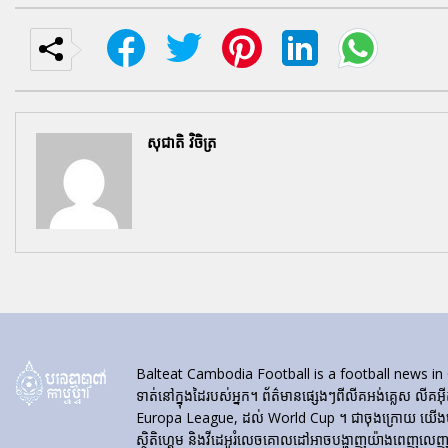
សុជាតិ វិចិត្រ
Balteat Cambodia Football is a football news in Cambod
ទាត់នៅក្នុងដៃរបស់អ្នក។ ព័ត៌មានផ្សេងៗពីលីគអង់គ្លេស លីគអ៊
Europa League, ដល់ World Cup ។ ជាចុងក្រោយ យើងបង្ហា
ស្ថិតិហ្គេម និងវីដេអូរំលេចគោលដៅអាចបង្ហាញយ៉ាងពេញលេញនៅ