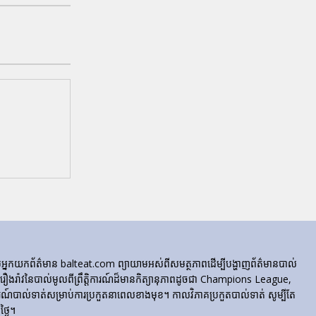
ក្រុមអ្នកយកព័ត៌មាន balteat.com ព្យាយាមអស់ពីសមត្ថភាពដើម្បីបង្ហាញព័ត៌មានបាល់
្លេចរឿងរ៉ាវនៃបាល់មូលពីព្រឹត្តិការណ៍ដ៏មានកិត្យានុភាពដូចជា Champions League,
៍បាល់ទាត់សម្រាប់ការប្រកួតនាពេលខាងមុខ។ កាលវិភាគប្រកួតបាល់ទាត់ សូម្បីតែ
្ងៃ។