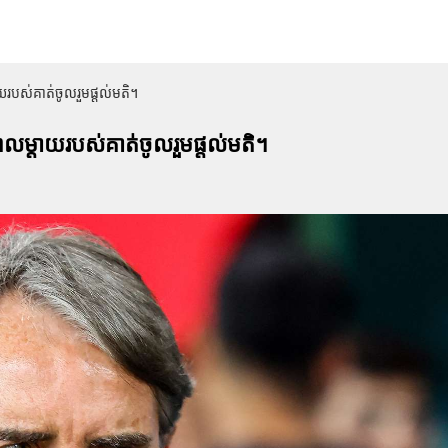
តាយរបស់គាត់ចូលរួមផ្តល់មតិ។
ៅពេលម្តាយរបស់គាត់ចូលរួមផ្តល់មតិ។