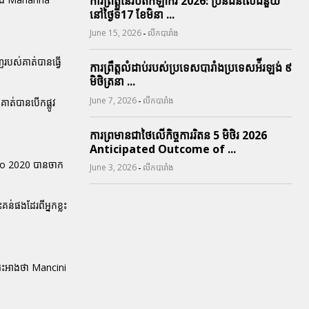
ការព្រឹត្តនៃរបត់កីឡាករ 2026: ប្រិនជនលើជំនួយ
នៅថ្ងៃទី17 ខែមិនា ...
-
June 15, 2026
លីកបារាំង
ញរបស់គាត់បានធ្វើ
ការព្រឹត្តលំដាប់របស់ប្រទេសបារាំងប្រទេសអ៉ីរឡង់ ៩
មិថិត្រនា ...
-
June 7, 2026
លីកបារាំង
គាត់បានបើកផ្លូវ
ការព្រមានជាថៃលើកិច្ចការរិតន 5 មិថិរ 2026
Anticipated Outcome of ...
Euro 2020 បានចាក
-
June 3, 2026
លីកបារាំង
ន់ផងដែរពីអ្នកខ្លះ
អះអាងថា Mancini