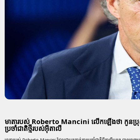
មាតារបស់ Roberto Mancini លើកឡើងថា កូនប្រុសរប
ប្រចាំជាតិថ្មីរបស់អ៊ីតាលី
មាតារបស់ Roberto Mancini ដែលជាអ្នកចាត់ការប្រចាំជាតិអ៊ីតាលីមុនៗ បានចេញមុខនិយ