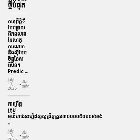
ថ្មីបំផុត
ការព្រឹតិ្តី
បែបផ្លាយ
ពិភពលាត
នៃហេតុ
ការណាក
និងស៊ុបែប
ចិត្តនៃស
ពិបិន។
Predic ...
July
លីក
-
13,
បារាំង
2026
ការព្រឹត្ត
ក្រុម
ចូល៍ហាវរនរហ្គិដសួស្ផព្រឹត្តត្រូន៣០០០០៥០១០៩១៩:
...
July
លីក
-
13,
បារាំង
2026