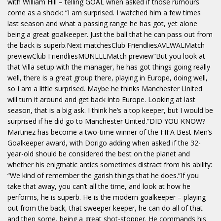
with William Hill – telling GOAL when asked if those rumours
come as a shock: “I am surprised. I watched him a few times
last season and what a passing range he has got, yet alone
being a great goalkeeper. Just the ball that he can pass out from
the back is superb.Next matchesClub FriendliesAVLWALMatch
previewClub FriendliesMUNLEEMatch preview“But you look at
that Villa setup with the manager, he has got things going really
well, there is a great group there, playing in Europe, doing well,
so I am a little surprised. Maybe he thinks Manchester United
will turn it around and get back into Europe. Looking at last
season, that is a big ask. I think he’s a top keeper, but I would be
surprised if he did go to Manchester United.”DID YOU KNOW?
Martinez has become a two-time winner of the FIFA Best Men’s
Goalkeeper award, with Dorigo adding when asked if the 32-
year-old should be considered the best on the planet and
whether his enigmatic antics sometimes distract from his ability:
“We kind of remember the garish things that he does.“If you
take that away, you can’t all the time, and look at how he
performs, he is superb. He is the modern goalkeeper – playing
out from the back, that sweeper keeper, he can do all of that
and then some, being a great shot-stopper. He commands his