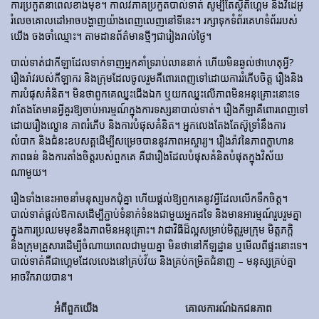
ការប្រកួតនាពេលខាងមុខ។ កាលវិភាគប្រកួតបាល់ទាត់ សូម្បីតែស្ថិតិហ្គេម និងវីដេអូ
រំលេចគោលដៅអាចបង្ហាញយ៉ាងពេញលេញនៅទីនេះ។ រក្សាទុកទំព័រគេហទំព័ររបស់
យើង ចងចាំឈ្មោះ។ តាមដានព័ត៌មានថ្មីៗជារៀងរាល់ថ្ងៃ។
បាល់ទាត់​ជា​កីឡា​ដែល​ទាក់​ទាញ​អ្នក​គាំទ្រ​រាប់​លាន​នាក់ ហើយ​មិន​ឆ្ងល់​ថា​ហេតុអ្វី?
រឿងរ៉ាវ​របស់​កីឡាករ និង​ក្រុម​ដែល​ចូលរួម​គឺ​ពោរពេញ​ទៅ​ដោយ​ការ​រំភើប​ចិត្ត រឿង​និង​
ការ​បំផុស​គំនិត។ មិនថាពួកគេឈ្នះជើងឯក ឬយកឈ្នះលើភាពមិនអនុគ្រោះនោះទេ
វាតែងតែមានអ្វីគួរឱ្យចាប់អារម្មណ៍ក្នុងការទស្សនាបាល់ទាត់។ រឿង​កីឡា​គឺ​ពោរពេញ​ទៅ​
ដោយ​រឿង​ល្ខោន ភាព​រំភើប និង​ការ​បំផុស​គំនិត។ អ្នកលេងតែងតែស៊ូទ្រាំនឹងការ
លំបាក និងជំនះឧបសគ្គដើម្បីសម្រេចបាននូវភាពអស្ចារ្យ។ រឿងរ៉ាវនៃភាពក្លាហាន
ភាពធន់ និងការតាំងចិត្តរបស់ពួកគេ គឺជារឿងដែលបំផុសគំនិតបំផុតក្នុងវិស័យ
ណាមួយ។
រឿងទាំងនេះអាចនាំមនុស្សមកជុំគ្នា ហើយផ្តល់ឱ្យពួកគេនូវអ្វីដែលលើកទឹកចិត្ត។
បាល់ទាត់ផ្តល់ឱកាសដើម្បីភ្ជាប់ទំនាក់ទំនងជាមួយអ្នកដទៃ និងមានអារម្មណ៍រួបរួមគ្នា
ក្នុងការប្រឈមមុខនឹងភាពមិនអនុគ្រោះ។ វាជាវិធីដ៏ល្អសម្រាប់មិត្តរួមក្រុម មិត្តភក្តិ
និងក្រុមគ្រួសារដើម្បីចំណាយពេលជាមួយគ្នា មិនថានៅកីឡដ្ឋាន ឬមើលពីផ្ទះនោះទេ។
បាល់ទាត់គឺជាហ្គេមដែលលេងនៅគ្រប់វ័យ និងគ្រប់កម្រិតជំនាញ – មនុស្សគ្រប់គ្នា
អាចរីករាយបាន។
អំពីពួកយើង
គោលការណ៍ឯកជនភាព