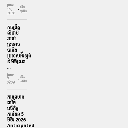
June
លីក
-
15,
បារាំង
2026
ការព្រឹត្ត
លំដាប់
របស់
ប្រទេស
បារាំង
ប្រទេសអ៉ីរឡង់
៩ មិថិត្រនា
...
June
លីក
-
7,
បារាំង
2026
ការព្រមាន
ជាថៃ
លើកិច្ច
ការរិតន 5
មិថិរ 2026
Anticipated