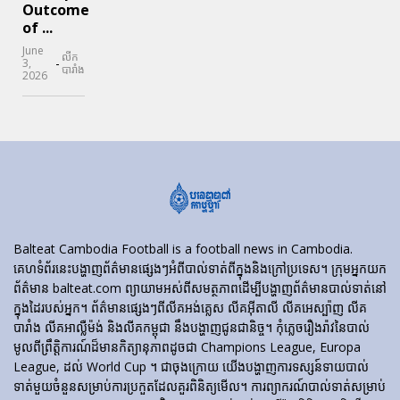
Outcome
of ...
June
លីក
-
3,
បារាំង
2026
Balteat Cambodia Football is a football news in Cambodia.
គេហទំព័រ​នេះ​បង្ហាញ​ព័ត៌មាន​ផ្សេងៗ​អំពី​បាល់ទាត់​ពី​ក្នុង​និង​ក្រៅ​ប្រទេស។ ក្រុមអ្នកយក
ព័ត៌មាន balteat.com ព្យាយាមអស់ពីសមត្ថភាពដើម្បីបង្ហាញព័ត៌មានបាល់ទាត់នៅ
ក្នុងដៃរបស់អ្នក។ ព័ត៌មានផ្សេងៗពីលីគអង់គ្លេស លីគអ៊ីតាលី លីគអេស្ប៉ាញ លីគ
បារាំង លីគអាល្លឺម៉ង់ និងលីគកម្ពុជា នឹងបង្ហាញជូនជានិច្ច។ កុំភ្លេចរឿងរ៉ាវនៃបាល់
មូលពីព្រឹត្តិការណ៍ដ៏មានកិត្យានុភាពដូចជា Champions League, Europa
League, ដល់ World Cup ។ ជាចុងក្រោយ យើងបង្ហាញការទស្សន៍ទាយបាល់
ទាត់មួយចំនួនសម្រាប់ការប្រកួតដែលគួរពិនិត្យមើល។ ការព្យាករណ៍បាល់ទាត់សម្រាប់