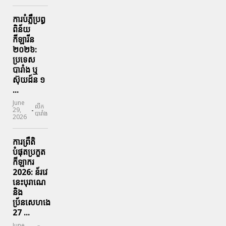
ការបំភ្លឺប្រព្ធ​
ពិន័យ​
កីឡារីន​
២០២៦:
ប្រទេស​
បារាំង​ ឬ​
ស៊ុយដ៍ន​ ១
...
June
លីក
-
29,
បារាំង
2026
ការព្រឹតិ
បំផុតប្រកួត
កីឡាករ
2026: ន័រវេ
នេះបុរាណេ
និង
ប្រ័នសេហងេ
27 ...
June