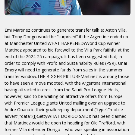
Emi Martinez continues to generate transfer talk at Aston Villa,
but Tony Dorigo would be “surprised” if the Argentine ended up
at Manchester United.WHAT HAPPENED?World Cup winner
Martinez appeared to bid farewell to the Villa Park faithful at the
end of the 2024-25 campaign. It has been suggested that, in
order to comply with Profit and Sustainability Rules (PSR), Unai
Emery will need to generate funds from sales in the summer
transfer window.THE BIGGER PICTUREMartinez is among those
to have seen a move mooted, with the Argentina international
having attracted interest from the Saudi Pro League. He is,
however, said to be waiting on attractive offers from Europe –
with Premier League giants United mulling over an upgrade to
Andre Onana in their goalkeeping department.{“type”:”mobile-
advert”,”data”:{}}GettyWHAT DORIGO SAIDIt has been claimed
that Martinez would be open to heading for Old Trafford, with
former Villa defender Dorigo – who was speaking in association