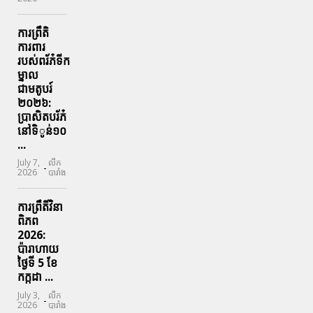
ការព្រឹតិ
ការពារ
របស់ពរ័ភ៎ទីក
ម្នាល
ជាមតូបរ៍
២០២៦:
ប្រាសិតបរ័ភ៎
នៅទិូន់១០
...
July 7,
លីក
-
2026
បារាំង
ការព្រឹតិ៍វិនា
ពិភព
2026:
ប៉ារាហាយ
ថ្ងៃទី 5 ខែ
កក្កដា ...
July 3,
លីក
-
2026
បារាំង