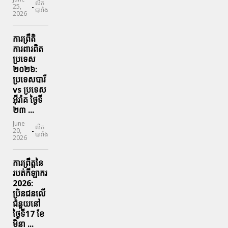
លីក
-
25,
បារាំង
2026
ការព្រឹតិ
ការពារ​ពិត
ប្រទេស
២០២៦:
ប្រទេសបារី
vs ប្រទេស
អ៊ីរ៉ាគ ថ្ងៃទី​
២៣ ...
June
លីក
-
20,
បារាំង
2026
ការព្រឹត្តនៃ
របត់កីឡាករ
2026:
ប្រិនជនលើ
ជំនួយនៅ
ថ្ងៃទី17 ខែ
មិនា ...