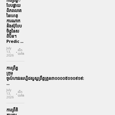
ការព្រឹតិ្តី
បែបផ្លាយ
ពិភពលាត
នៃហេតុ
ការណាក
និងស៊ុបែប
ចិត្តនៃស
ពិបិន។
Predic ...
July
លីក
-
13,
បារាំង
2026
ការព្រឹត្ត
ក្រុម
ចូល៍ហាវរនរហ្គិដសួស្ផព្រឹត្តត្រូន៣០០០០៥០១០៩១៩:
...
July
លីក
-
13,
បារាំង
2026
ការព្រឹតិ
ការពារ