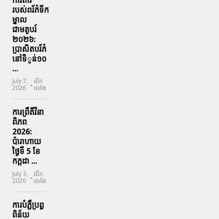
របស់ពរ័ភ៎ទីក
ម្នាល
ជាមតូបរ៍
២០២៦:
ប្រាសិតបរ័ភ៎
នៅទិូន់១០
...
July 7,
លីក
-
2026
បារាំង
ការព្រឹតិ៍វិនា
ពិភព
2026:
ប៉ារាហាយ
ថ្ងៃទី 5 ខែ
កក្កដា ...
July 3,
លីក
-
2026
បារាំង
ការបំភ្លឺប្រព្ធ​
ពិន័យ​