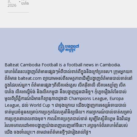
-
3,
បារាំង
2026
Balteat Cambodia Football is a football news in Cambodia.
គេហទំព័រ​នេះ​បង្ហាញ​ព័ត៌មាន​ផ្សេងៗ​អំពី​បាល់ទាត់​ពី​ក្នុង​និង​ក្រៅ​ប្រទេស។ ក្រុមអ្នកយក
ព័ត៌មាន balteat.com ព្យាយាមអស់ពីសមត្ថភាពដើម្បីបង្ហាញព័ត៌មានបាល់ទាត់នៅ
ក្នុងដៃរបស់អ្នក។ ព័ត៌មានផ្សេងៗពីលីគអង់គ្លេស លីគអ៊ីតាលី លីគអេស្ប៉ាញ លីគ
បារាំង លីគអាល្លឺម៉ង់ និងលីគកម្ពុជា នឹងបង្ហាញជូនជានិច្ច។ កុំភ្លេចរឿងរ៉ាវនៃបាល់
មូលពីព្រឹត្តិការណ៍ដ៏មានកិត្យានុភាពដូចជា Champions League, Europa
League, ដល់ World Cup ។ ជាចុងក្រោយ យើងបង្ហាញការទស្សន៍ទាយបាល់
ទាត់មួយចំនួនសម្រាប់ការប្រកួតដែលគួរពិនិត្យមើល។ ការព្យាករណ៍បាល់ទាត់សម្រាប់
ការប្រកួតនាពេលខាងមុខ។ កាលវិភាគប្រកួតបាល់ទាត់ សូម្បីតែស្ថិតិហ្គេម និងវីដេអូ
រំលេចគោលដៅអាចបង្ហាញយ៉ាងពេញលេញនៅទីនេះ។ រក្សាទុកទំព័រគេហទំព័ររបស់
យើង ចងចាំឈ្មោះ។ តាមដានព័ត៌មានថ្មីៗជារៀងរាល់ថ្ងៃ។