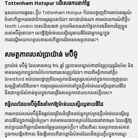
Tottenham Hotspur បដិសេធការដាក់ថ្លៃ
មុនពេលការផ្ទេរនេះ ក្លឹប Tottenham Hotspur ក៏បានបង្ហាញពីការចាប់អារម្មណ៍
ចំពោះកីឡាករជនជាតិកាមេរូនរូបនេះដែរ។ ទោះជាយ៉ាងណា តាមរបាយការណ៍ពីក្លឹប
North London បានបដិសេធថា ពួកគេមិនបានដាក់ថ្លៃទាក់ទងនឹងការទិញខ្លួន
របស់មប៊ឺម៉ូនោះទេ។ នេះធ្វើឱ្យម៉ាន់ឈេស្ទើរយូនាយធីដៃជាអ្នកឈ្នះក្នុង
ការដណ្តើមយកហត្ថលេខារបស់កីឡាករដ៏មានសមត្ថភាពនេះ។
សមត្ថភាពរបស់ប្រាយ៉ាន់ មប៊ឺម៉ូ
ប្រាយ៉ាន់ មប៊ឺម៉ូ ដែលមានអាយុ ២៤ ឆ្នាំ ត្រូវបានគេស្គាល់ថាជាខ្សែប្រយុទ្ធដ៏រហ័ស និង
មានសមត្ថភាពក្នុងការបំបែកការពាររបស់គូប្រជែង។ កាលពីអត្ថិភាពនៅក្លឹប
Brentford គាត់បានបង្ហាញពីសមត្ថភាពដ៏អស្ចារ្យរបស់គាត់ក្នុងការបញ្ចេញគុណ
សម្បត្តិនៅលើទីលាន។ ការចូលរួមរបស់គាត់នៅក្នុងក្លឹបម៉ាន់ឈេស្ទើរយូនាយធីដៃ
នឹងជាកត្តាដ៏សំខាន់មួយក្នុងការពង្រឹងសមត្ថភាពវាយបករបស់ក្លឹបនេះ។
ឥទ្ធិពលដែលមប៊ឺម៉ូនឹងនាំមកឱ្យម៉ាន់ឈេស្ទើរយូនាយធីដៃ
ការមកដល់របស់មប៊ឺម៉ូនឹងផ្តល់ជម្រើសដ៏ច្រើនដល់អ្នកគ្រប់គ្រងក្លឹបម៉ាន់ឈេស្ទើរយូ
នាយធីដៃក្នុងការរៀបចំក្រុម។ គាត់អាចលេងបានគ្រប់តំណែងនៅខាងមុខ ដែលធ្វើឱ្យ
គាត់ក្លាយជាកីឡាករដ៏មានតម្លៃមួយសម្រាប់ក្លឹប។ លើសពីនេះ សមត្ថភាពរបស់គាត់
ក្នុងការបង្កើតឱកាស និងធ្វើគោលគឺជាកត្តាដ៏សំខាន់ដែលនឹងជួយក្លឹបក្នុងការឈ្នះ