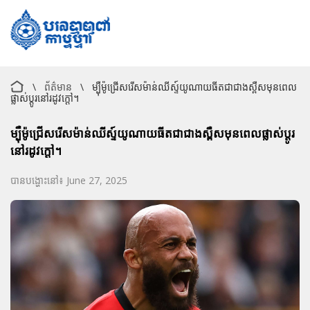
\
ព័ត៌មាន
\
ម្ប៉ឺម៉ូជ្រើសរើសម៉ាន់ឈីស្ទ៍យូណាយធីតជាជាងស្ពឺសមុនពេល
ផ្លាស់ប្តូរនៅរដូវក្តៅ។
ម្ប៉ឺម៉ូជ្រើសរើសម៉ាន់ឈីស្ទ៍យូណាយធីតជាជាងស្ពឺសមុនពេលផ្លាស់ប្តូរ
នៅរដូវក្តៅ។
បានបង្ហោះនៅ៖ June 27, 2025