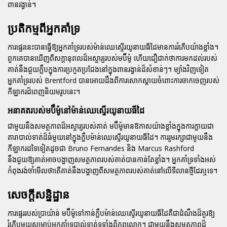
ពានរង្វាន់។
ប្រតិកម្មពីអ្នកគាំទ្រ
ការផ្ទេរនេះបានធ្វើឱ្យអ្នកគាំទ្ររបស់ម៉ាន់ឈេស្ទើរយូនាយធីដៃមានការរំភើបយ៉ាងខ្លាំង។
ពួកគេបានឃើញពីសក្តានុពលដ៏អស្ចារ្យរបស់មប៊ឺម៉ូ ហើយជឿជាក់ថាការមកដល់របស់
គាត់នឹងជួយក្លឹបក្នុងការប្រកួតប្រជែងនៅក្នុងពានរង្វាន់ដ៏សំខាន់ៗ។ ម្យ៉ាងវិញទៀត
អ្នកគាំទ្ររបស់ Brentford បានអោយដឹងពីការសោកស្តាយចំពោះការចាកចេញរបស់
កីឡាករដ៏ពេញនិយមរូបនេះ។
អនាគតរបស់មប៊ឺម៉ូនៅម៉ាន់ឈេស្ទើរយូនាយធីដៃ
ជាមួយនឹងសមត្ថភាពដ៏អស្ចារ្យរបស់គាត់ មប៊ឺម៉ូមានឱកាសយ៉ាងខ្លាំងក្នុងការក្លាយជា
តារាបាល់ទាត់ដ៏ធំមួយនៅក្នុងក្លឹបម៉ាន់ឈេស្ទើរយូនាយធីដៃ។ ការរួមរក្សាជាមួយនឹង
កីឡាករដទៃទៀតដូចជា Bruno Fernandes និង Marcus Rashford
នឹងជួយឱ្យគាត់អាចបង្ហាញសមត្ថភាពរបស់គាត់បានកាន់តែខ្លាំង។ អ្នកគាំទ្រទាំងអស់
កំពុងរង់ចាំមើលថាតើគាត់នឹងបង្ហាញពីសមត្ថភាពរបស់គាត់នៅលើទីលានថ្មីដែរឬទេ។
សេចក្តីសន្និដ្ឋាន
ការផ្ទេររបស់ប្រាយ៉ាន់ មប៊ឺម៉ូទៅកាន់ក្លឹបម៉ាន់ឈេស្ទើរយូនាយធីដៃគឺជាដំណឹងដ៏គួរឱ្យ
រំភើបមួយសម្រាប់អ្នកគាំទ្របាល់ទាត់ទូទាំងពិភពលោក។ ជាមួយនឹងសមត្ថភាពដ៏