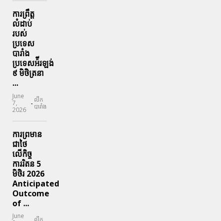
ការព្រឹត្ត
លំដាប់
របស់
ប្រទេស
បារាំង
ប្រទេសអ៉ីរឡង់
៩ មិថិត្រនា
...
June
លីក
-
7,
បារាំង
2026
ការព្រមាន
ជាថៃ
លើកិច្ច
ការរិតន 5
មិថិរ 2026
Anticipated
Outcome
of ...
June
លីក