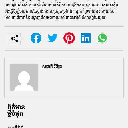
អស្ចារ្យរបស់គាត់ ការមកដល់របស់គាត់នឹងជួយពង្រឹងសមត្ថភាពវាយបករបស់ក្លឹប
និងធ្វើឱ្យក្លឹបនេះកាន់តែខ្លាំងក្នុងការប្រកួតប្រជែង។ អ្នកគាំទ្រទាំងអស់កំពុងរង់ចាំ
មើលថាតើគាត់នឹងបង្ហាញពីសមត្ថភាពរបស់គាត់នៅលើទីលានថ្មីដែរឬទេ។
សុជាតិ វិចិត្រ
ព័ត៌មាន
ថ្មីបំផុត