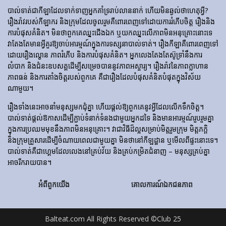
បាល់ទាត់​ជា​កីឡា​ដែល​ទាក់​ទាញ​អ្នក​គាំទ្រ​រាប់​លាន​នាក់ ហើយ​មិន​ឆ្ងល់​ថា​ហេតុអ្វី?
រឿងរ៉ាវ​របស់​កីឡាករ និង​ក្រុម​ដែល​ចូលរួម​គឺ​ពោរពេញ​ទៅ​ដោយ​ការ​រំភើប​ចិត្ត រឿង​និង​
ការ​បំផុស​គំនិត។ មិនថាពួកគេឈ្នះជើងឯក ឬយកឈ្នះលើភាពមិនអនុគ្រោះនោះទេ
វាតែងតែមានអ្វីគួរឱ្យចាប់អារម្មណ៍ក្នុងការទស្សនាបាល់ទាត់។ រឿង​កីឡា​គឺ​ពោរពេញ​ទៅ​
ដោយ​រឿង​ល្ខោន ភាព​រំភើប និង​ការ​បំផុស​គំនិត។ អ្នកលេងតែងតែស៊ូទ្រាំនឹងការ
លំបាក និងជំនះឧបសគ្គដើម្បីសម្រេចបាននូវភាពអស្ចារ្យ។ រឿងរ៉ាវនៃភាពក្លាហាន
ភាពធន់ និងការតាំងចិត្តរបស់ពួកគេ គឺជារឿងដែលបំផុសគំនិតបំផុតក្នុងវិស័យ
ណាមួយ។
រឿងទាំងនេះអាចនាំមនុស្សមកជុំគ្នា ហើយផ្តល់ឱ្យពួកគេនូវអ្វីដែលលើកទឹកចិត្ត។
បាល់ទាត់ផ្តល់ឱកាសដើម្បីភ្ជាប់ទំនាក់ទំនងជាមួយអ្នកដទៃ និងមានអារម្មណ៍រួបរួមគ្នា
ក្នុងការប្រឈមមុខនឹងភាពមិនអនុគ្រោះ។ វាជាវិធីដ៏ល្អសម្រាប់មិត្តរួមក្រុម មិត្តភក្តិ
និងក្រុមគ្រួសារដើម្បីចំណាយពេលជាមួយគ្នា មិនថានៅកីឡដ្ឋាន ឬមើលពីផ្ទះនោះទេ។
បាល់ទាត់គឺជាហ្គេមដែលលេងនៅគ្រប់វ័យ និងគ្រប់កម្រិតជំនាញ – មនុស្សគ្រប់គ្នា
អាចរីករាយបាន។
អំពីពួកយើង
គោលការណ៍ឯកជនភាព
Balteat.com All Rights Reserved ©Club 25