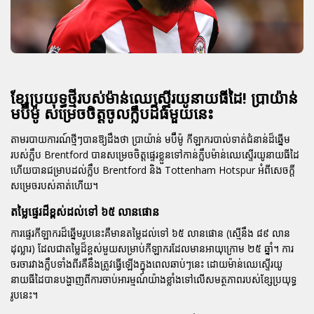
ខ្សែប្រយុទ្ធថ្មីរបស់ម៉ាន់ឈេស្ទើរយូនាយធីដៃ! ប្រាយ៉ាន់
មប៊ឺម៉ូ សម្រេចចិត្តចូលក្លឹបដ៏ធំមួយនេះ
តាមរបាយការណ៍ថ្មីៗបានឱ្យដឹងថា
ប្រាយ៉ាន់ មប៊ឺម៉ូ
កីឡាករបាល់ទាត់ជំនាន់ដ៏ឆ្នើម
របស់ក្លឹប Brentford បានសម្រេចចិត្តផ្ទេរខ្លួនទៅកាន់ក្លឹប
ម៉ាន់ឈេស្ទើរយូនាយធីដៃ
ហើយបានជម្រាបដល់ក្លឹប Brentford និង Tottenham Hotspur អំពីសេចក្តី
សម្រេចរបស់គាត់ហើយ។
តម្លៃផ្ទេរដ៏ខ្ពស់ដល់ទៅ ៦៥ លានផោន
ការផ្ទេរកីឡាករដ៏ឆ្នើមរូបនេះគឺមានតម្លៃដល់ទៅ
៦៥ លានផោន
(ស្មើនឹង ៨៩ លាន
ដុល្លារ) ដែលជាតម្លៃដ៏ខ្ពស់មួយសម្រាប់កីឡាករដែលមានអាយុក្រោម ២៥ ឆ្នាំ។ ការ
ចរចារវាងក្លឹបទាំងពីរគឺនឹងត្រូវធ្វើឡើងក្នុងពេលឆាប់ៗនេះ ដោយម៉ាន់ឈេស្ទើរយូ
នាយធីដៃបានបង្ហាញពីការចាប់អារម្មណ៍យ៉ាងខ្លាំងទៅលើសមត្ថភាពរបស់ខ្សែប្រយុទ្ធ
រូបនេះ។