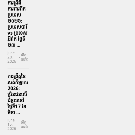
ការព្រឹតិ
ការពារ​ពិត
ប្រទេស
២០២៦:
ប្រទេសបារី
vs ប្រទេស
អ៊ីរ៉ាគ ថ្ងៃទី​
២៣ ...
June
លីក
-
20,
បារាំង
2026
ការព្រឹត្តនៃ
របត់កីឡាករ
2026:
ប្រិនជនលើ
ជំនួយនៅ
ថ្ងៃទី17 ខែ
មិនា ...
June
លីក
-
15,
បារាំង
2026