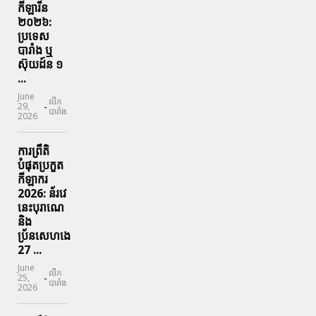
កីឡារីន​
២០២៦:
ប្រទេស​
បារាំង​ ឬ​
ស៊ុយដ៍ន​ ១
...
June
លីក
-
29,
បារាំង
2026
ការព្រឹតិ
បំផុតប្រកួត
កីឡាករ
2026: ន័រវេ
នេះបុរាណេ
និង
ប្រ័នសេហងេ
27 ...
June
លីក
-
25,
បារាំង
2026