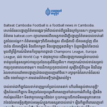
Balteat Cambodia Football is a football news in Cambodia.
គេហទំព័រ​នេះ​បង្ហាញ​ព័ត៌មាន​ផ្សេងៗ​អំពី​បាល់ទាត់​ពី​ក្នុង​និង​ក្រៅ​ប្រទេស។ ក្រុមអ្នកយក
ព័ត៌មាន balteat.com ព្យាយាមអស់ពីសមត្ថភាពដើម្បីបង្ហាញព័ត៌មានបាល់ទាត់នៅ
ក្នុងដៃរបស់អ្នក។ ព័ត៌មានផ្សេងៗពីលីគអង់គ្លេស លីគអ៊ីតាលី លីគអេស្ប៉ាញ លីគ
បារាំង លីគអាល្លឺម៉ង់ និងលីគកម្ពុជា នឹងបង្ហាញជូនជានិច្ច។ កុំភ្លេចរឿងរ៉ាវនៃបាល់
មូលពីព្រឹត្តិការណ៍ដ៏មានកិត្យានុភាពដូចជា Champions League, Europa
League, ដល់ World Cup ។ ជាចុងក្រោយ យើងបង្ហាញការទស្សន៍ទាយបាល់
ទាត់មួយចំនួនសម្រាប់ការប្រកួតដែលគួរពិនិត្យមើល។ ការព្យាករណ៍បាល់ទាត់សម្រាប់
ការប្រកួតនាពេលខាងមុខ។ កាលវិភាគប្រកួតបាល់ទាត់ សូម្បីតែស្ថិតិហ្គេម និងវីដេអូ
រំលេចគោលដៅអាចបង្ហាញយ៉ាងពេញលេញនៅទីនេះ។ រក្សាទុកទំព័រគេហទំព័ររបស់
យើង ចងចាំឈ្មោះ។ តាមដានព័ត៌មានថ្មីៗជារៀងរាល់ថ្ងៃ។
បាល់ទាត់​ជា​កីឡា​ដែល​ទាក់​ទាញ​អ្នក​គាំទ្រ​រាប់​លាន​នាក់ ហើយ​មិន​ឆ្ងល់​ថា​ហេតុអ្វី?
រឿងរ៉ាវ​របស់​កីឡាករ និង​ក្រុម​ដែល​ចូលរួម​គឺ​ពោរពេញ​ទៅ​ដោយ​ការ​រំភើប​ចិត្ត រឿង​និង​
ការ​បំផុស​គំនិត។ មិនថាពួកគេឈ្នះជើងឯក ឬយកឈ្នះលើភាពមិនអនុគ្រោះនោះទេ
វាតែងតែមានអ្វីគួរឱ្យចាប់អារម្មណ៍ក្នុងការទស្សនាបាល់ទាត់។ រឿង​កីឡា​គឺ​ពោរពេញ​ទៅ​