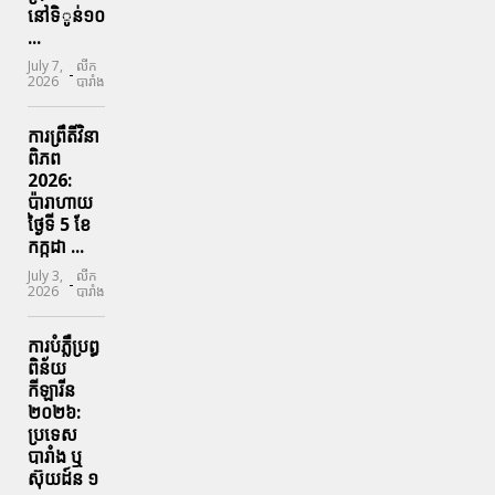
នៅទិូន់១០
...
July 7,
លីក
-
2026
បារាំង
ការព្រឹតិ៍វិនា
ពិភព
2026:
ប៉ារាហាយ
ថ្ងៃទី 5 ខែ
កក្កដា ...
July 3,
លីក
-
2026
បារាំង
ការបំភ្លឺប្រព្ធ​
ពិន័យ​
កីឡារីន​
២០២៦:
ប្រទេស​
បារាំង​ ឬ​
ស៊ុយដ៍ន​ ១