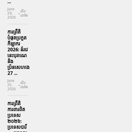
...
June
លីក
-
29,
បារាំង
2026
ការព្រឹតិ
បំផុតប្រកួត
កីឡាករ
2026: ន័រវេ
នេះបុរាណេ
និង
ប្រ័នសេហងេ
27 ...
June
លីក
-
25,
បារាំង
2026
ការព្រឹតិ
ការពារ​ពិត
ប្រទេស
២០២៦:
ប្រទេសបារី