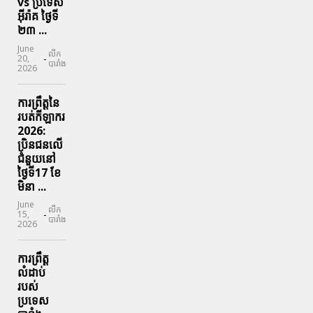
vs ប្រទេស
អ៊ីរ៉ាគ ថ្ងៃទី​
២៣ ...
June
លីក
-
20,
បារាំង
2026
ការព្រឹត្តនៃ
របត់កីឡាករ
2026:
ប្រិនជនលើ
ជំនួយនៅ
ថ្ងៃទី17 ខែ
មិនា ...
June
លីក
-
15,
បារាំង
2026
ការព្រឹត្ត
លំដាប់
របស់
ប្រទេស