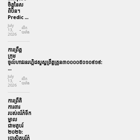
ចិត្តនៃស
ពិបិន។
Predic ...
July
លីក
-
13,
បារាំង
2026
ការព្រឹត្ត
ក្រុម
ចូល៍ហាវរនរហ្គិដសួស្ផព្រឹត្តត្រូន៣០០០០៥០១០៩១៩:
...
July
លីក
-
13,
បារាំង
2026
ការព្រឹតិ
ការពារ
របស់ពរ័ភ៎ទីក
ម្នាល
ជាមតូបរ៍
២០២៦:
ប្រាសិតបរ័ភ៎