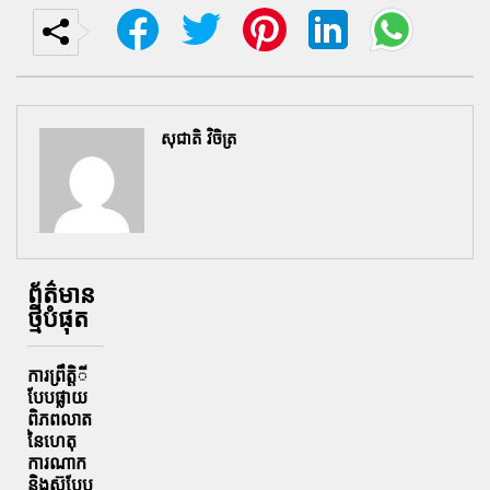
សុជាតិ វិចិត្រ
ព័ត៌មាន
ថ្មីបំផុត
ការព្រឹតិ្តី
បែបផ្លាយ
ពិភពលាត
នៃហេតុ
ការណាក
និងស៊ុបែប