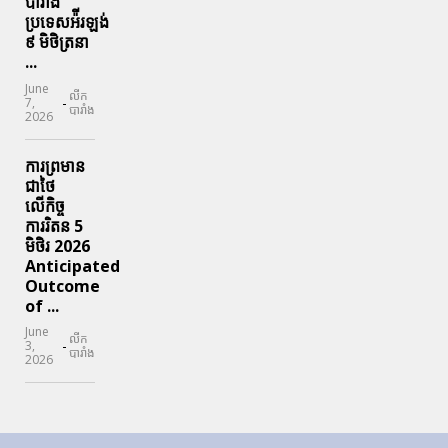
បារាំង
ប្រទេសអ៉ីរឡង់
៩ មិថិត្រនា
...
June
លីក
-
7,
បារាំង
2026
ការព្រមាន
ជាថៃ
លើកិច្ច
ការរិតន 5
មិថិរ 2026
Anticipated
Outcome
of ...
June
លីក
-
3,
បារាំង
2026