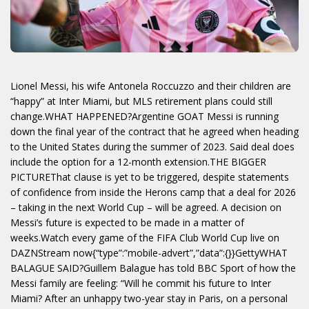
Lionel Messi, his wife Antonela Roccuzzo and their children are
“happy” at Inter Miami, but MLS retirement plans could still
change.WHAT HAPPENED?Argentine GOAT Messi is running
down the final year of the contract that he agreed when heading
to the United States during the summer of 2023. Said deal does
include the option for a 12-month extension.THE BIGGER
PICTUREThat clause is yet to be triggered, despite statements
of confidence from inside the Herons camp that a deal for 2026
– taking in the next World Cup – will be agreed. A decision on
Messi’s future is expected to be made in a matter of
weeks.Watch every game of the FIFA Club World Cup live on
DAZNStream now{“type”:”mobile-advert”,”data”:{}}GettyWHAT
BALAGUE SAID?Guillem Balague has told BBC Sport of how the
Messi family are feeling: “Will he commit his future to Inter
Miami? After an unhappy two-year stay in Paris, on a personal