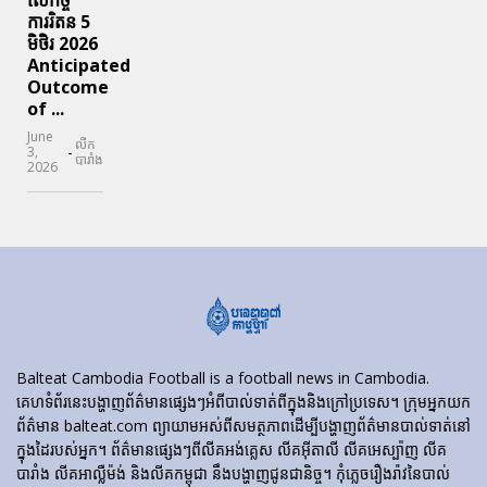
ការរិតន 5
មិថិរ 2026
Anticipated
Outcome
of ...
June
លីក
-
3,
បារាំង
2026
Balteat Cambodia Football is a football news in Cambodia.
គេហទំព័រ​នេះ​បង្ហាញ​ព័ត៌មាន​ផ្សេងៗ​អំពី​បាល់ទាត់​ពី​ក្នុង​និង​ក្រៅ​ប្រទេស។ ក្រុមអ្នកយក
ព័ត៌មាន balteat.com ព្យាយាមអស់ពីសមត្ថភាពដើម្បីបង្ហាញព័ត៌មានបាល់ទាត់នៅ
ក្នុងដៃរបស់អ្នក។ ព័ត៌មានផ្សេងៗពីលីគអង់គ្លេស លីគអ៊ីតាលី លីគអេស្ប៉ាញ លីគ
បារាំង លីគអាល្លឺម៉ង់ និងលីគកម្ពុជា នឹងបង្ហាញជូនជានិច្ច។ កុំភ្លេចរឿងរ៉ាវនៃបាល់