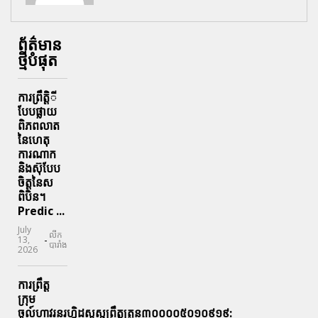
ព័ត៌មាន
ថ្មីបំផុត
ការព្រឹតិ្តី
បែបផ្លាយ
ពិភពលាត
នៃហេតុ
ការណាក
និងស៊ុបែប
ចិត្តនៃស
ពិបិន។
Predic ...
July
លីក
-
13,
បារាំង
2026
ការព្រឹត្ត
ក្រុម
ចូល៍ហាវរនរហ្គិដសួស្ផព្រឹត្តត្រូន៣០០០០៥០១០៩១៩: