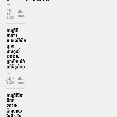
...
July
លីក
-
13,
បារាំង
2026
ការព្រឹតិ
ការពារ
របស់ពរ័ភ៎ទីក
ម្នាល
ជាមតូបរ៍
២០២៦:
ប្រាសិតបរ័ភ៎
នៅទិូន់១០
...
July 7,
លីក
-
2026
បារាំង
ការព្រឹតិ៍វិនា
ពិភព
2026:
ប៉ារាហាយ
ថ្ងៃទី 5 ខែ