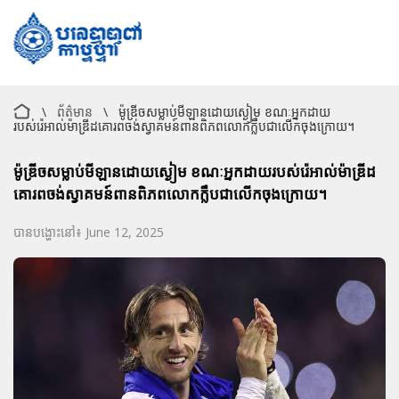
\
ព័ត៌មាន
\
ម៉ូឌ្រីចសម្លាប់មីឡានដោយស្ងៀម ខណៈអ្នកដាយ
របស់រ៉េអាល់ម៉ាឌ្រីដគោរពចង់ស្វាគមន៍ពានពិភពលោកក្លឹបជាលើកចុងក្រោយ។
ម៉ូឌ្រីចសម្លាប់មីឡានដោយស្ងៀម ខណៈអ្នកដាយរបស់រ៉េអាល់ម៉ាឌ្រីដ
គោរពចង់ស្វាគមន៍ពានពិភពលោកក្លឹបជាលើកចុងក្រោយ។
បានបង្ហោះនៅ៖ June 12, 2025