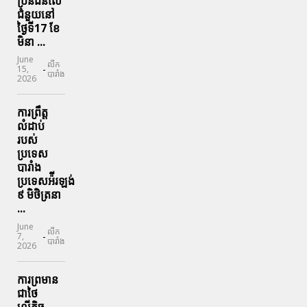
ប្រិនជនលើ
ជំនួយនៅ
ថ្ងៃទី17 ខែ
មិនា ...
June
លីក
-
15,
បារាំង
2026
ការព្រឹត្ត
លំដាប់
របស់
ប្រទេស
បារាំង
ប្រទេសអ៉ីរឡង់
៩ មិថិត្រនា
...
June
លីក
-
7,
បារាំង
2026
ការព្រមាន
ជាថៃ
លើកិច្ច