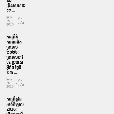
និង
ប្រ័នសេហងេ
27 ...
June
លីក
-
25,
បារាំង
2026
ការព្រឹតិ
ការពារ​ពិត
ប្រទេស
២០២៦:
ប្រទេសបារី
vs ប្រទេស
អ៊ីរ៉ាគ ថ្ងៃទី​
២៣ ...
June
លីក
-
20,
បារាំង
2026
ការព្រឹត្តនៃ
របត់កីឡាករ
2026: