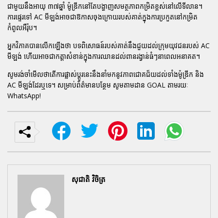
ជាមួយនឹងអាយុ ៣៧ឆ្នាំ ម៉ូឌ្រីកនៅតែបង្ហាញសមត្ថភាពកម្រិតខ្ពស់នៅលើទីលាន។
ការផ្ទេរទៅ AC មីឡង់អាចជាឱកាសចុងក្រោយរបស់គាត់ក្នុងការប្រកួតនៅកម្រិត
កំពូលអឺរ៉ុប។
អ្នកវិភាគបានលើកឡើងថា បទពិសោធន៍របស់គាត់នឹងជួយដល់ក្រុមយុវជនរបស់ AC
មីឡង់ ហើយអាចជាកត្តាសំខាន់ក្នុងការឈានដល់ពានរង្វាន់ធំៗនាពេលអនាគត។
សូមរង់ចាំមើលថាតើការផ្លាស់ប្តូរនេះនឹងនាំមកនូវភាពជោគជ័យដល់ទាំងម៉ូឌ្រីក និង
AC មីឡង់ដែរឬទេ។ សម្រាប់ព័ត៌មានបន្ថែម សូមតាមដាន GOAL តាមរយៈ
WhatsApp!
សុជាតិ វិចិត្រ