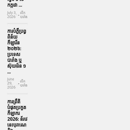
កក្កដា ...
July 3,
លីក
-
2026
បារាំង
ការបំភ្លឺប្រព្ធ​
ពិន័យ​
កីឡារីន​
២០២៦:
ប្រទេស​
បារាំង​ ឬ​
ស៊ុយដ៍ន​ ១
...
June
លីក
-
29,
បារាំង
2026
ការព្រឹតិ
បំផុតប្រកួត
កីឡាករ
2026: ន័រវេ
នេះបុរាណេ