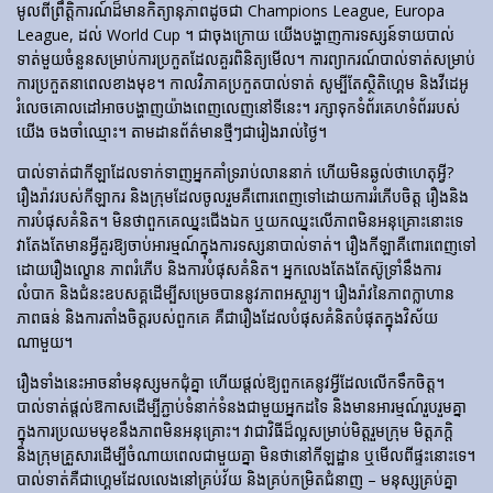
មូលពីព្រឹត្តិការណ៍ដ៏មានកិត្យានុភាពដូចជា Champions League, Europa
League, ដល់ World Cup ។ ជាចុងក្រោយ យើងបង្ហាញការទស្សន៍ទាយបាល់
ទាត់មួយចំនួនសម្រាប់ការប្រកួតដែលគួរពិនិត្យមើល។ ការព្យាករណ៍បាល់ទាត់សម្រាប់
ការប្រកួតនាពេលខាងមុខ។ កាលវិភាគប្រកួតបាល់ទាត់ សូម្បីតែស្ថិតិហ្គេម និងវីដេអូ
រំលេចគោលដៅអាចបង្ហាញយ៉ាងពេញលេញនៅទីនេះ។ រក្សាទុកទំព័រគេហទំព័ររបស់
យើង ចងចាំឈ្មោះ។ តាមដានព័ត៌មានថ្មីៗជារៀងរាល់ថ្ងៃ។
បាល់ទាត់​ជា​កីឡា​ដែល​ទាក់​ទាញ​អ្នក​គាំទ្រ​រាប់​លាន​នាក់ ហើយ​មិន​ឆ្ងល់​ថា​ហេតុអ្វី?
រឿងរ៉ាវ​របស់​កីឡាករ និង​ក្រុម​ដែល​ចូលរួម​គឺ​ពោរពេញ​ទៅ​ដោយ​ការ​រំភើប​ចិត្ត រឿង​និង​
ការ​បំផុស​គំនិត។ មិនថាពួកគេឈ្នះជើងឯក ឬយកឈ្នះលើភាពមិនអនុគ្រោះនោះទេ
វាតែងតែមានអ្វីគួរឱ្យចាប់អារម្មណ៍ក្នុងការទស្សនាបាល់ទាត់។ រឿង​កីឡា​គឺ​ពោរពេញ​ទៅ​
ដោយ​រឿង​ល្ខោន ភាព​រំភើប និង​ការ​បំផុស​គំនិត។ អ្នកលេងតែងតែស៊ូទ្រាំនឹងការ
លំបាក និងជំនះឧបសគ្គដើម្បីសម្រេចបាននូវភាពអស្ចារ្យ។ រឿងរ៉ាវនៃភាពក្លាហាន
ភាពធន់ និងការតាំងចិត្តរបស់ពួកគេ គឺជារឿងដែលបំផុសគំនិតបំផុតក្នុងវិស័យ
ណាមួយ។
រឿងទាំងនេះអាចនាំមនុស្សមកជុំគ្នា ហើយផ្តល់ឱ្យពួកគេនូវអ្វីដែលលើកទឹកចិត្ត។
បាល់ទាត់ផ្តល់ឱកាសដើម្បីភ្ជាប់ទំនាក់ទំនងជាមួយអ្នកដទៃ និងមានអារម្មណ៍រួបរួមគ្នា
ក្នុងការប្រឈមមុខនឹងភាពមិនអនុគ្រោះ។ វាជាវិធីដ៏ល្អសម្រាប់មិត្តរួមក្រុម មិត្តភក្តិ
និងក្រុមគ្រួសារដើម្បីចំណាយពេលជាមួយគ្នា មិនថានៅកីឡដ្ឋាន ឬមើលពីផ្ទះនោះទេ។
បាល់ទាត់គឺជាហ្គេមដែលលេងនៅគ្រប់វ័យ និងគ្រប់កម្រិតជំនាញ – មនុស្សគ្រប់គ្នា