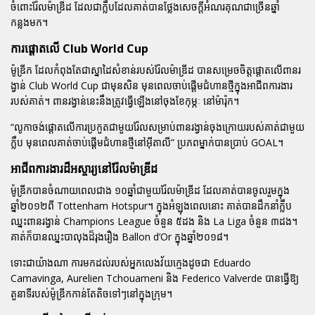
ចំពោះរ៉ែលម៉ាឌ្រីដ ដែលជាក្លឹបដែលគាត់បានថ្លែងសេចក្តីអំណរគុណជាច្រើនឆ្នាំ
កន្លងមក។
ការផ្តោតលើ Club World Cup
ម៉ូឌ្រីក ដែលកំពុងតែជាស្នាដៃសំខាន់របស់រ៉ែលម៉ាឌ្រីដ បានសម្រេចចិត្តផ្តោតលើពានរ
ង្វាន់ Club World Cup ជាមុនសិន មុនពេលចាប់ផ្តើមជំហានថ្មីក្នុងអាជីពការងារ
របស់គាត់។ ពានរង្វាន់នេះនឹងត្រូវធ្វើឡើងនៅចុងខែកុម្ភៈ នៅម៉ារ៉ុក។
“លូកាចង់ផ្តោតលើការប្រកួតជាមួយរ៉ែលសម្រាប់ពានរង្វាន់ចុងក្រោយរបស់គាត់ជាមួយ
ក្លឹប មុនពេលគាត់ចាប់ផ្តើមជំហានថ្មីនៅអ៊ីតាលី” ប្រភពម្នាក់បានប្រាប់ GOAL។
អាជីពការងារដ៏អស្ចារ្យនៅរ៉ែលម៉ាឌ្រីដ
ម៉ូឌ្រីកបានចំណាយពេលជាង ១០ឆ្នាំជាមួយរ៉ែលម៉ាឌ្រីដ ដែលគាត់បានចូលរួមក្នុង
ឆ្នាំ២០១២ពី Tottenham Hotspur។ ក្នុងអំឡុងពេលនោះ គាត់បានដឹកនាំក្លឹប
ឈ្នះពានរង្វាន់ Champions League ចំនួន ៥ដង និង La Liga ចំនួន ៣ដង។
គាត់ក៏បានឈ្នះបាលុងដ៏រុងរឿង Ballon d’Or ក្នុងឆ្នាំ២០១៨។
ទោះជាយ៉ាងណា ការមកដល់របស់អ្នកលេងវ័យក្មេងដូចជា Eduardo
Camavinga, Aurelien Tchouameni និង Federico Valverde បានធ្វើឱ្យ
តួនាទីរបស់ម៉ូឌ្រីកកាន់តែតិចទៅៗនៅក្នុងក្រុម។