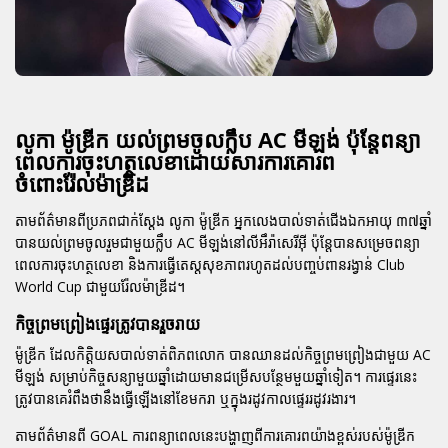
លូកា ម៉ូឌ្រីក យល់ព្រមចូលក្លឹប AC មីឡង់ ប៉ុន្តែពន្យា
ពេលការចុះហត្ថលេខាដោយសារការគោរព
ចំពោះរ៉ែលម៉ាឌ្រីដ
តាមព័ត៌មានពីប្រភពជាក់ស្តែង លូកា ម៉ូឌ្រីក អ្នកលេងបាល់ទាត់ជើងឯកអាយុ ៣៧ឆ្នាំ
បានយល់ព្រមចូលរួមជាមួយក្លឹប AC មីឡង់នៅលីអឹរ៉ាសេរីអ៊ី ប៉ុន្តែបានសម្រេចពន្យា
ពេលការចុះហត្ថលេខា និងការធ្វើតេស្តសុខភាពរហូតដល់បញ្ចប់ពានរង្វាន់ Club
World Cup ជាមួយរ៉ែលម៉ាឌ្រីដ។
កិច្ចព្រមព្រៀងផ្ទេរត្រូវបានរួចរាយ
ម៉ូឌ្រីក ដែលកិត្តិយសបាល់ទាត់ពិភពលោក បានឈានដល់កិច្ចព្រមព្រៀងជាមួយ AC
មីឡង់ សម្រាប់កិច្ចសន្យាមួយឆ្នាំដោយមានជម្រើសបន្ថែមមួយឆ្នាំទៀត។ ការផ្ទេរនេះ
ត្រូវបានគេរំពឹងថានឹងធ្វើឡើងនៅខែមករា ឬក្នុងរដូវកាលផ្ទេររដូវរងារ។
តាមព័ត៌មានពី GOAL ការពន្យាពេលនេះបង្ហាញពីការគោរពយ៉ាងខ្ពស់របស់ម៉ូឌ្រីក