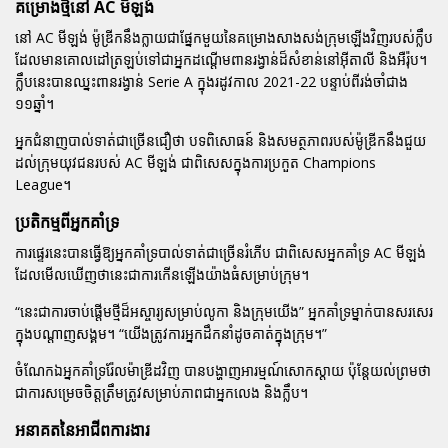
គម្រោងថ្មីនៅ AC មីឡង់
នៅ AC មីឡង់ ម៉ូឌ្រីកនឹងក្លាយជាផ្នែកមួយនៃគម្រោងសាងសង់ក្រុមឡើងវិញរបស់ក្លឹប
ដែលមានគោលដៅត្រឡប់ទៅជាអ្នកដណ្តើមពានរង្វាន់ដ៏សំខាន់នៅអ៊ីតាលី និងអឺរ៉ុប។
ក្លឹបនេះបានឈ្នះពានរង្វាន់ Serie A ក្នុងរដូវកាល 2021-22 បន្ទាប់ពីរង់ចាំជាង
១១ឆ្នាំ។
អ្នកជំនាញបាល់ទាត់ជាច្រើនជឿថា បទពិសោធន៍ និងសមត្ថភាពរបស់ម៉ូឌ្រីកនឹងជួយ
ដល់ក្រុមយុវជនរបស់ AC មីឡង់ ជាពិសេសក្នុងការប្រកួត Champions
League។
ប្រតិកម្មពីអ្នកគាំទ្រ
ការផ្ទេរនេះបានធ្វើឱ្យអ្នកគាំទ្របាល់ទាត់ជាច្រើនរំភើប ជាពិសេសអ្នកគាំទ្រ AC មីឡង់
ដែលមើលឃើញថានេះជាការកើនឡើងយ៉ាងធំសម្រាប់ក្រុម។
“នេះជាការចាប់ផ្តើមថ្មីដ៏អស្ចារ្យសម្រាប់លូកា និងក្រុមយើង” អ្នកគាំទ្រម្នាក់បានសរសេរ
ក្នុងបណ្តាញសង្គម។ “យើងត្រូវការអ្នកដឹកនាំដូចគាត់ក្នុងក្រុម។”
ចំណែកឯអ្នកគាំទ្ររ៉ែលម៉ាឌ្រីដវិញ បានបង្ហាញអារម្មណ៍សោកស្តាយ ប៉ុន្តែយល់ព្រមថា
ជាការសម្រេចចិត្តត្រឹមត្រូវសម្រាប់ភាពជាអ្នកលេង និងក្លឹប។
អនាគតនៃអាជីពការងារ