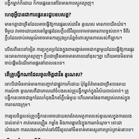
បង្វឹកម្នាក់ក៏ដោយ ក៏ការផ្ទេរនេះនៅតែមានភាពស្មុគស្មាញ។
ហេតុអ្វីបានជាការផ្ទេរនេះជួបឧបសគ្គ?
មានកត្តាជាច្រើនដែលអាចធ្វើឱ្យការផ្ទេររបស់ដាវីន នូណេស មានភាពយឺតយ៉ាវ។
ទីមួយ វាអាចដោយសារតម្លៃផ្ទេរដែលក្លឹបលីវឺរពូលទាមទារមានភាពខ្ពស់ពេក។ ទីពីរ
ក្លឹបដែលចាប់អារម្មណ៍អាចមានការប្រុងប្រយ័ត្នចំពោះស្ថានភាពរបស់កីឡាករ។
លើសពីនេះទៅទៀត ការប្រកួតប្រជែងក្នុងពានរង្វាន់អាចជាកត្តាមួយដែលធ្វើឱ្យការផ្ទេរ
នេះមានភាពស្មុគស្មាញ។ ក្លឹបជាច្រើនអាចមានគោលដៅខុសៗគ្នា ហើយអាចមិនទាន់
ចាប់ផ្តើមដំណើរការផ្ទេរនៅពេលនេះទេ។
តើគ្រូបង្វឹកណាដែលចូលចិត្តដាវីន នូណេស?
ទោះបីជាមិនទាន់មានការបញ្ជាក់ជាផ្លូវការក៏ដោយ ប៉ុន្តែព័ត៌មានជាច្រើនបានរាយ
ការណ៍ថា នូណេសគឺជាគោលដៅចំបងរបស់គ្រូបង្វឹកម្នាក់ក្នុងវិស័យបាល់ទាត់។ គ្រូ
បង្វឹកនេះអាចជាអ្នកដែលកំពុងដឹកនាំក្លឹបធំមួយ ហើយមានផែនការច្បាស់លាស់ក្នុង
ការកសាងក្រុម។
ការចូលចិត្តរបស់គ្រូបង្វឹកនេះអាចដោយសារតែសមត្ថភាពរបស់នូណេសក្នុងការលេង
បាល់ទាត់។ គាត់មានល្បឿន កម្លាំង និងភាពឆ្លាតវៃក្នុងការរកចំណុច។ ទោះជា
យ៉ាងណា ការលេងរបស់គាត់នៅលីវឺរពូលនៅមិនទាន់មានស្ថេរភាពគ្រប់គ្រាន់នោះទេ។