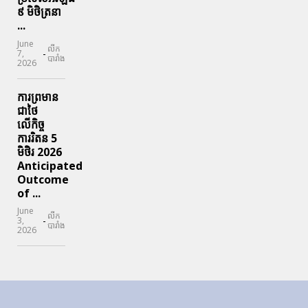
៩ មិថិត្រនា
...
June
លីក
-
7,
បារាំង
2026
ការព្រមាន
ជាថៃ
លើកិច្ច
ការរិតន 5
មិថិរ 2026
Anticipated
Outcome
of ...
June
លីក
-
3,
បារាំង
2026