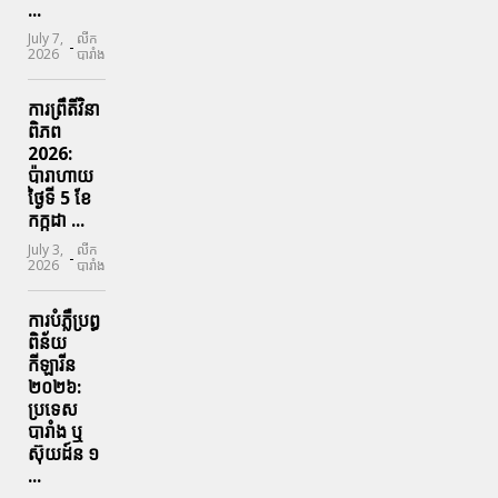
...
July 7,
លីក
-
2026
បារាំង
ការព្រឹតិ៍វិនា
ពិភព
2026:
ប៉ារាហាយ
ថ្ងៃទី 5 ខែ
កក្កដា ...
July 3,
លីក
-
2026
បារាំង
ការបំភ្លឺប្រព្ធ​
ពិន័យ​
កីឡារីន​
២០២៦:
ប្រទេស​
បារាំង​ ឬ​
ស៊ុយដ៍ន​ ១
...