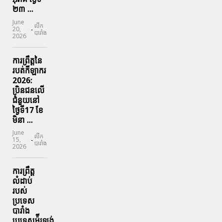
២៣ ...
June
លីក
-
20,
បារាំង
2026
ការព្រឹត្តនៃ
របត់កីឡាករ
2026:
ប្រិនជនលើ
ជំនួយនៅ
ថ្ងៃទី17 ខែ
មិនា ...
June
លីក
-
15,
បារាំង
2026
ការព្រឹត្ត
លំដាប់
របស់
ប្រទេស
បារាំង
ប្រទេសអ៉ីរឡង់