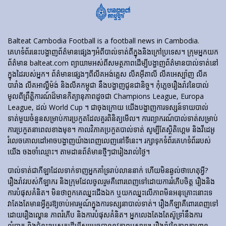
Balteat Cambodia Football is a football news in Cambodia.
គេហទំព័រ​នេះ​បង្ហាញ​ព័ត៌មាន​ផ្សេងៗ​អំពី​បាល់ទាត់​ពី​ក្នុង​និង​ក្រៅ​ប្រទេស។ ក្រុមអ្នកយក
ព័ត៌មាន balteat.com ព្យាយាមអស់ពីសមត្ថភាពដើម្បីបង្ហាញព័ត៌មានបាល់ទាត់នៅ
ក្នុងដៃរបស់អ្នក។ ព័ត៌មានផ្សេងៗពីលីគអង់គ្លេស លីគអ៊ីតាលី លីគអេស្ប៉ាញ លីគ
បារាំង លីគអាល្លឺម៉ង់ និងលីគកម្ពុជា នឹងបង្ហាញជូនជានិច្ច។ កុំភ្លេចរឿងរ៉ាវនៃបាល់
មូលពីព្រឹត្តិការណ៍ដ៏មានកិត្យានុភាពដូចជា Champions League, Europa
League, ដល់ World Cup ។ ជាចុងក្រោយ យើងបង្ហាញការទស្សន៍ទាយបាល់
ទាត់មួយចំនួនសម្រាប់ការប្រកួតដែលគួរពិនិត្យមើល។ ការព្យាករណ៍បាល់ទាត់សម្រាប់
ការប្រកួតនាពេលខាងមុខ។ កាលវិភាគប្រកួតបាល់ទាត់ សូម្បីតែស្ថិតិហ្គេម និងវីដេអូ
រំលេចគោលដៅអាចបង្ហាញយ៉ាងពេញលេញនៅទីនេះ។ រក្សាទុកទំព័រគេហទំព័ររបស់
យើង ចងចាំឈ្មោះ។ តាមដានព័ត៌មានថ្មីៗជារៀងរាល់ថ្ងៃ។
បាល់ទាត់​ជា​កីឡា​ដែល​ទាក់​ទាញ​អ្នក​គាំទ្រ​រាប់​លាន​នាក់ ហើយ​មិន​ឆ្ងល់​ថា​ហេតុអ្វី?
រឿងរ៉ាវ​របស់​កីឡាករ និង​ក្រុម​ដែល​ចូលរួម​គឺ​ពោរពេញ​ទៅ​ដោយ​ការ​រំភើប​ចិត្ត រឿង​និង​
ការ​បំផុស​គំនិត។ មិនថាពួកគេឈ្នះជើងឯក ឬយកឈ្នះលើភាពមិនអនុគ្រោះនោះទេ
វាតែងតែមានអ្វីគួរឱ្យចាប់អារម្មណ៍ក្នុងការទស្សនាបាល់ទាត់។ រឿង​កីឡា​គឺ​ពោរពេញ​ទៅ​
ដោយ​រឿង​ល្ខោន ភាព​រំភើប និង​ការ​បំផុស​គំនិត។ អ្នកលេងតែងតែស៊ូទ្រាំនឹងការ
លំបាក និងជំនះឧបសគ្គដើម្បីសម្រេចបាននូវភាពអស្ចារ្យ។ រឿងរ៉ាវនៃភាពក្លាហាន