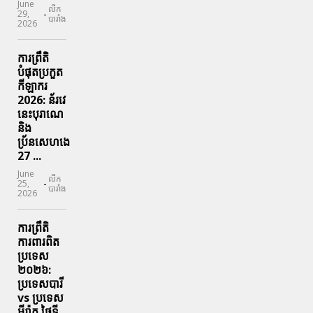
June
លីក
-
29,
បារាំង
2026
ការព្រឹតិ
បំផុតប្រកួត
កីឡាករ
2026: ន័រវេ
នេះបុរាណេ
និង
ប្រ័នសេហងេ
27 ...
June
លីក
-
25,
បារាំង
2026
ការព្រឹតិ
ការពារ​ពិត
ប្រទេស
២០២៦:
ប្រទេសបារី
vs ប្រទេស
អ៊ីរ៉ាគ ថ្ងៃទី​