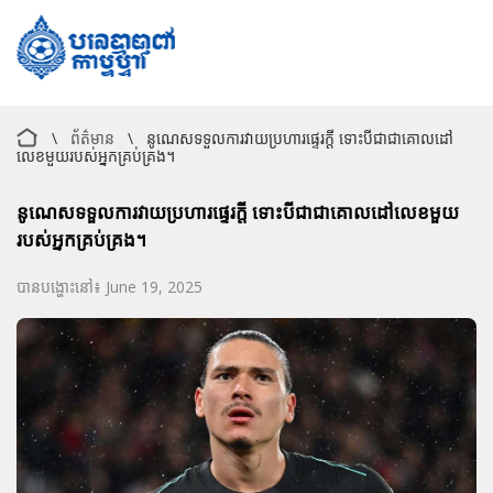
\
ព័ត៌មាន
\
នូណេស​ទទួល​ការ​វាយ​ប្រហារ​ផ្ទេរ​ក្តី​ ទោះ​បី​ជា​ជា​គោលដៅ​
លេខ​មួយ​របស់​អ្នកគ្រប់គ្រង។
នូណេស​ទទួល​ការ​វាយ​ប្រហារ​ផ្ទេរ​ក្តី​ ទោះ​បី​ជា​ជា​គោលដៅ​លេខ​មួយ​
របស់​អ្នកគ្រប់គ្រង។
បានបង្ហោះនៅ៖ June 19, 2025