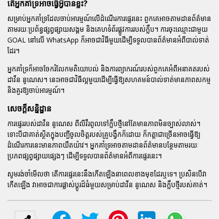
តើអ្នកគាំទ្រអាចធ្វើអ្វីបានខ្លះ?
សម្រាប់អ្នកគាំទ្រដែលចាប់អារម្មណ៍លើដំណើរការផ្ទេរនេះ ពួកគេអាចតាមដានព័ត៌មាន
តាមរយៈប្រព័ន្ធផ្សព្វផ្សាយសង្គម និងគេហទំព័រផ្លូវការរបស់ក្លឹប។ ការចុះឈ្មោះជាមួយ
GOAL នៅលើ WhatsApp ក៏អាចជាវិធីមួយដើម្បីទទួលបានព័ត៌មានអំពីបាល់ទាត់
ដែរ។
អ្នកគាំទ្រក៏អាចចែករំលែកមតិយោបល់ និងការព្យាករណ៍របស់ពួកគេអំពីអនាគតរបស់
ដាវីន នូណេស។ នេះអាចជាវិធីល្អមួយដើម្បីធ្វើឱ្យសហគមន៍បាល់ទាត់មានភាពសកម្ម
និងគួរឱ្យចាប់អារម្មណ៍។
សេចក្តីសន្និដ្ឋាន
ការផ្ទេររបស់ដាវីន នូណេស ពីលីវឺរពូលទៅក្លឹបថ្មីនៅតែមានភាពមិនច្បាស់លាស់។
ទោះបីជាគាត់ស្ថិតក្នុងបញ្ជីចូលចិត្តរបស់គ្រូបង្វឹកក៏ដោយ ក៏កត្តាជាច្រើនអាចធ្វើឱ្យ
ដំណើរការនេះមានភាពយឺតយ៉ាវ។ អ្នកគាំទ្រអាចតាមដានព័ត៌មានបន្ថែមតាមរយៈ
ប្រភពផ្សព្វផ្សាយផ្សេងៗ ដើម្បីទទួលបានព័ត៌មានអំពីការផ្ទេរនេះ។
សូមរង់ចាំមើលថា តើការផ្ទេរនេះនឹងកើតឡើងនាពេលខាងមុខដែរឬទេ។ ប្រសិនបើវា
កើតឡើង វាអាចជាការផ្លាស់ប្តូរដ៏ធំមួយសម្រាប់ដាវីន នូណេស និងក្លឹបថ្មីរបស់គាត់។