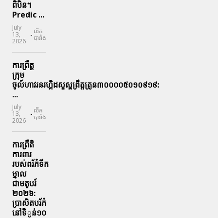
ពិបិន។
Predic ...
July
លីក
-
13,
បារាំង
2026
ការព្រឹត្ត
ក្រុម
ចូល៍ហាវរនរហ្គិដសួស្ផព្រឹត្តត្រូន៣០០០០៥០១០៩១៩:
...
July
លីក
-
13,
បារាំង
2026
ការព្រឹតិ
ការពារ
របស់ពរ័ភ៎ទីក
ម្នាល
ជាមតូបរ៍
២០២៦:
ប្រាសិតបរ័ភ៎
នៅទិូន់១០