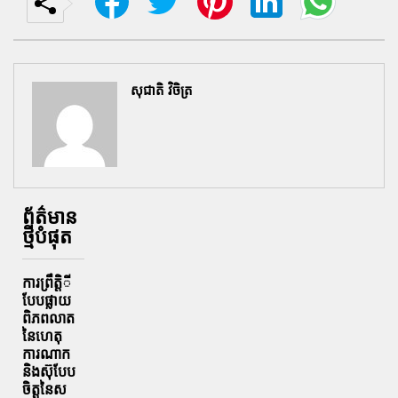
សុជាតិ វិចិត្រ
ព័ត៌មាន
ថ្មីបំផុត
ការព្រឹតិ្តី
បែបផ្លាយ
ពិភពលាត
នៃហេតុ
ការណាក
និងស៊ុបែប
ចិត្តនៃស