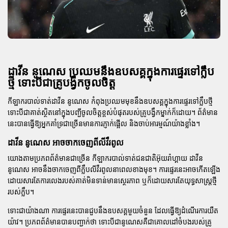
ដាវីន នូណេស ប្រឈមនឹងឧបសគ្គក្នុងការផ្ទេរទៅក្លឹប
ថ្មី ទោះបីជាគ្រូបង្វឹកចូលចិត្ត
កីឡាករបាល់ទាត់ដាវីន នូណេស កំពុងប្រឈមមុខនឹងឧបសគ្គក្នុងការផ្ទេរទៅក្លឹបថ្មី
ទោះបីជាគាត់ស្ថិតនៅក្នុងបញ្ជីចូលចិត្តខ្ពស់បំផុតរបស់គ្រូបង្វឹកម្នាក់ក៏ដោយ។ ព័ត៌មាន
នេះបានធ្វើឱ្យអ្នកគាំទ្រជាច្រើនមានការភ្ញាក់ផ្អើល និងចាប់អារម្មណ៍យ៉ាងខ្លាំង។
ដាវីន នូណេស អាចចាកចេញពីលីវឺរពូល
យោងតាមប្រភពព័ត៌មានជាច្រើន កីឡាករបាល់ទាត់ជនជាតិអ៊ុយរ៉ាហ្គាយ ដាវីន
នូណេស អាចនឹងចាកចេញពីក្លឹបលីវឺរពូលនាពេលខាងមុខ។ ការផ្ទេរនេះអាចកើតឡើង
ដោយសារតែការលេងរបស់គាត់មិនទាន់មានស្ថេរភាព ឬក៏ដោយសារតែយុទ្ធសាស្ត្រថ្មី
របស់ក្លឹប។
ទោះជាយ៉ាងណា ការផ្ទេរនេះបានជួបនឹងឧបសគ្គមួយចំនួន ដែលធ្វើឱ្យដំណើរការយឺត
យ៉ាវ។ ប្រភពព័ត៌មានបានបញ្ជាក់ថា ទោះបីជានូណេសគឺជាគោលដៅចំបងរបស់គ្រូ