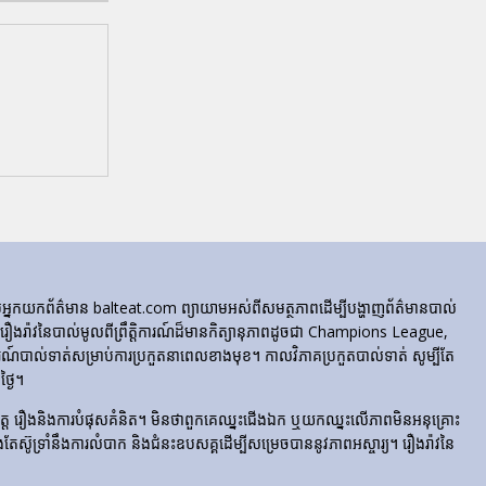
ក្រុមអ្នកយកព័ត៌មាន balteat.com ព្យាយាមអស់ពីសមត្ថភាពដើម្បីបង្ហាញព័ត៌មានបាល់
្លេចរឿងរ៉ាវនៃបាល់មូលពីព្រឹត្តិការណ៍ដ៏មានកិត្យានុភាពដូចជា Champions League,
៍បាល់ទាត់សម្រាប់ការប្រកួតនាពេលខាងមុខ។ កាលវិភាគប្រកួតបាល់ទាត់ សូម្បីតែ
្ងៃ។
​រំភើប​ចិត្ត រឿង​និង​ការ​បំផុស​គំនិត។ មិនថាពួកគេឈ្នះជើងឯក ឬយកឈ្នះលើភាពមិនអនុគ្រោះ
ែងតែស៊ូទ្រាំនឹងការលំបាក និងជំនះឧបសគ្គដើម្បីសម្រេចបាននូវភាពអស្ចារ្យ។ រឿងរ៉ាវនៃ