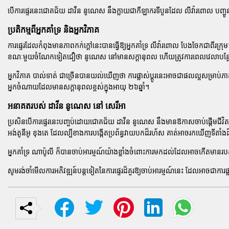
បើការផ្ទេរនេះជោគជ័យ
ដាវីន នូណេស
នឹងក្លាយជាកីឡាករទីបួនដែល
លីវ៉ារពោល
បញ្ជ
ប្រតិកម្មពីអ្នកគាំទ្រ និងអ្នកវិភាគ
ការផ្ទេរដែលកំពុងមានភាពកក់ក្តៅនេះបានធ្វើឱ្យអ្នកគាំទ្រ
លីវ៉ារពោល
បែងចែកជាពីរក្រុម
ខណៈមួយចំណែកទៀតជឿថា
នូណេស
នៅមានសក្តានុពល ហើយត្រូវការពេលវេលាបន្ថែ
អ្នកវិភាគ
បាល់ទាត់
ជាច្រើនបានយល់ឃើញថា ការផ្លាស់ប្តូរនេះអាចជាផលល្អសម្រាប់ភាគ
អ្នកចំណាយដែលមានសក្តានុពលខ្ពស់ក្នុងអាយុ ២៦ឆ្នាំ។
អនាគតរបស់ ដាវីន នូណេស នៅ សេរីអា
ប្រសិនបើការផ្ទេរនេះបញ្ចប់ដោយជោគជ័យ
ដាវីន នូណេស
នឹងមានឱកាសចាប់ផ្តើមជីវិត
អង់តូនីអូ ខុងតេ
ដែលល្បីខាងការបង្កើតប្រព័ន្ធវាយបកដ៏រហ័ស គាត់អាចរកឃើញទីតាំងដ៏ល
អ្នកគាំទ្រ
ណាប៉ូលី
ក៏បានចាប់អារម្មណ៍យ៉ាងខ្លាំងចំពោះការមកដល់ដែលអាចកើតមានរ
សូមរង់ចាំមើលការអភិវឌ្ឍន៍បន្តទៀតនៃការផ្ទេរដ៏គួរឱ្យចាប់អារម្មណ៍នេះ ដែលអាចជាការផ្ល