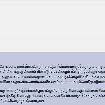
ia. គេហទំព័រ​នេះ​បង្ហាញ​ព័ត៌មាន​ផ្សេងៗ​អំពី​បាល់ទាត់​ពី​ក្នុង​និង​ក្រៅ​ប្រទេស។ 
ីតាលី លីគអេស្ប៉ាញ លីគបារាំង លីគអាល្លឺម៉ង់ និងលីគកម្ពុជា នឹងបង្ហាញជូនជានិច្ច។ កុំភ
ញការទស្សន៍ទាយបាល់ទាត់មួយចំនួនសម្រាប់ការប្រកួតដែលគួរពិនិត្យមើល។ ការព្យាករណ
ទីនេះ។ រក្សាទុកទំព័រគេហទំព័ររបស់យើង ចងចាំឈ្មោះ។ តាមដានព័ត៌មានថ្មីៗជារៀងរាល់ថ
​មិន​ឆ្ងល់​ថា​ហេតុអ្វី? រឿងរ៉ាវ​របស់​កីឡាករ និង​ក្រុម​ដែល​ចូលរួម​គឺ​ពោរពេញ​ទៅ​ដោយ​ការ
ទាត់។ រឿង​កីឡា​គឺ​ពោរពេញ​ទៅ​ដោយ​រឿង​ល្ខោន ភាព​រំភើប និង​ការ​បំផុស​គំនិត។ អ្នកលេងត
លបំផុសគំនិតបំផុតក្នុងវិស័យណាមួយ។