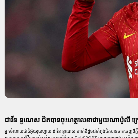
ដាវីន នូណេស ជិតបានចុះហត្ថលេខាជាមួយណាប៉ូលី ក
អ្នកចំណាយជាតិអ៊ុយរុយហ្គាយ
ដាវីន នូណេស
ហាក់បីដូចជាកំពុងជិតបានចាកចេញពីក្
សម្រួលយកស៊ីវិលរបស់គាត់។ ប្រភពព័ត៌មាន
TalkSPORT
បានបញ្ចេញថា អ្នកចំណាយវ័យ 