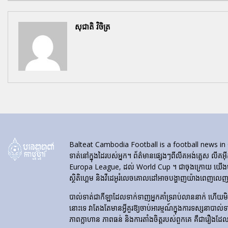
សុជាតិ វិចិត្រ
Balteat Cambodia Football is a football news in Cambod
ទាត់នៅក្នុងដៃរបស់អ្នក។ ព័ត៌មានផ្សេងៗពីលីគអង់គ្លេស លីគអ៊
Europa League, ដល់ World Cup ។ ជាចុងក្រោយ យើងបង្ហា
ស្ថិតិហ្គេម និងវីដេអូរំលេចគោលដៅអាចបង្ហាញយ៉ាងពេញលេញនៅ
បាល់ទាត់​ជា​កីឡា​ដែល​ទាក់​ទាញ​អ្នក​គាំទ្រ​រាប់​លាន​នាក់ ហើយ
នោះទេ វាតែងតែមានអ្វីគួរឱ្យចាប់អារម្មណ៍ក្នុងការទស្សនាបាល់
ភាពក្លាហាន ភាពធន់ និងការតាំងចិត្តរបស់ពួកគេ គឺជារឿងដែ