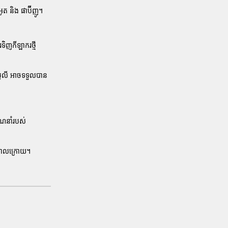
ីអូត
និង
ផាប៊ីញូ
។
ិញកីឡាករថ្មី
ូលី
អាចទទួលបាន
ណែនាំរបស់
កាលក្រោយ។