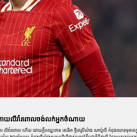
្រោយលីវ៉ារពោលចង់លក់អ្នកចំណាយ
លឹប
លីវ៉ារពោល
ហើយ ដោយក្លឹបឈ្នះពាន
សេរីអា
ថ្មីគេរូបីយ៉ាង
ណាប៉ូលី
កំពុងឈានមុខគេក្
២៦ឆ្នាំរូបនេះ កំពុងធ្វើយ៉ាងសកម្មដើម្បីផ្លាស់ប្តូរទៅក្លឹបជាតិអ៊ីតាលី ដែលអ្នកគ្រប់គ្រងថ