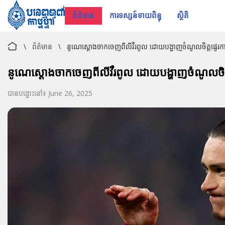
ព័ត៌មាន
ការទស្សន៍ទាយពិន្ទុ
ស្ថិតិ
\
ព័ត៌មាន
\
នូណេស្តោងចាកចេញពីលីវឺរពូល ដោយបង្ហាញចំណូលចិត្តផ្ទេរក
នូណេស្តោងចាកចេញពីលីវឺរពូល ដោយបង្ហាញចំណូលចិត្ត
បានបង្ហោះនៅ៖ June 26, 2025