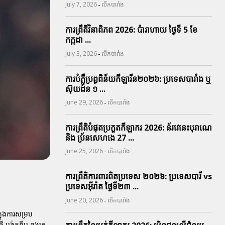
-
July 7, 2026
លីកបារាំង
ការព្រឹតិ៍វិនាពិភព 2026: ប៉ារាហាយ ថ្ងៃទី 5 ខែ
កក្កដា ...
-
July 3, 2026
លីកបារាំង
ការបំភ្លឺប្រព្ធ​ពិន័យ​កីឡារីន​២០២៦: ប្រទេស​បារាំង​ ឬ​
ស៊ុយដ៍ន​ ១ ...
-
June 29, 2026
លីកបារាំង
ការព្រឹតិបំផុតប្រកួតកីឡាករ 2026: ន័រវេនេះបុរាណេ
និង ប្រ័នសេហងេ 27 ...
-
June 25, 2026
លីកបារាំង
ការព្រឹតិការពារ​ពិតប្រទេស ២០២៦: ប្រទេសបារី vs
ប្រទេសអ៊ីរ៉ាគ ថ្ងៃទី​២៣ ...
-
June 20, 2026
លីកបារាំង
នុងការសម្រប
្មី
អង់តូនីអូ ខុងតេ