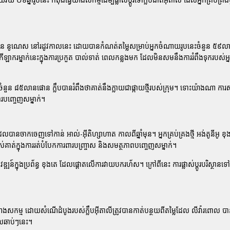
វីន នូណេស
នៅរដូវកាលនេះ ដោយបានកំណត់តម្លៃសម្រាប់អ្នកចំណាយរូបនេះចំនួន ៥៩ល
ករម្នាក់នេះក្នុងការប្រកួត
បាល់ទាត់
ពេលកន្លងមក ដែលមិនសមនឹងការរំពឹងទុករបស់អ្នក
ៃចំនួន ៨៥លានផោន ក្លឹបបានរំពឹងថាគាត់នឹងក្លាយជាផ្កាយថ្មីរបស់ក្រុម។ ទោះយ៉ាងណា ការ
របញ្ចេញសម្នាក់។
ែលបានចាកចេញទៅកាន់
អាល់-អ៊ីតិហ្សាហាត
កាលពីឆ្នាំមុន។ អ្នកគ្រប់គ្រងថ្មី
អង់តូនីអូ ខុ
់ក្នុងការរត់បំបែកការពារបញ្ច្រាស និងសមត្ថភាពបញ្ចេញសម្នាក់។
្ឍន៍ក្នុងប្រព័ន្ធ
ខុងតេ
ដែលផ្តោតលើការវាយបករហ័ស។ ក្រៅពីនេះ ការផ្លាស់ប្តូរបរិស្ថានទ
ាងសកម្ម ដោយសំណើដំបូងរបស់ក្លឹបអ៊ីតាលីត្រូវបានកាត់បន្ថយពីតម្លៃដែល
លីវ៉ារពោល
បា
េលឆាប់ៗនេះ។