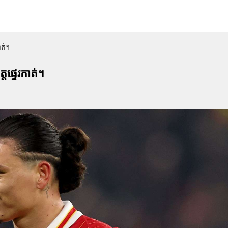
ាត់។
ផ្ទេរកាត់។