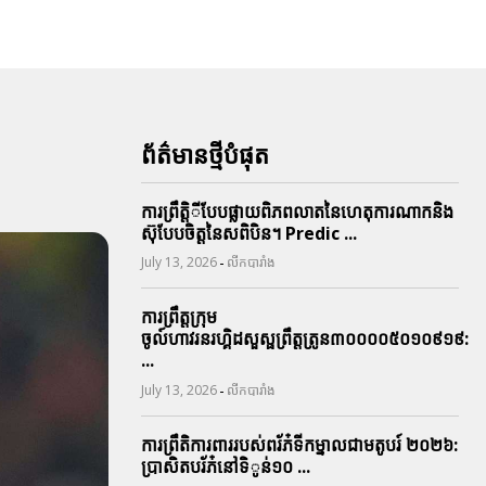
ព័ត៌មានថ្មីបំផុត
ការព្រឹតិ្តីបែបផ្លាយពិភពលាតនៃហេតុការណាកនិង
ស៊ុបែបចិត្តនៃសពិបិន។ Predic ...
-
July 13, 2026
លីកបារាំង
ការព្រឹត្តក្រុម
ចូល៍ហាវរនរហ្គិដសួស្ផព្រឹត្តត្រូន៣០០០០៥០១០៩១៩:
...
-
July 13, 2026
លីកបារាំង
ការព្រឹតិការពាររបស់ពរ័ភ៎ទីកម្នាលជាមតូបរ៍ ២០២៦:
ប្រាសិតបរ័ភ៎នៅទិូន់១០ ...