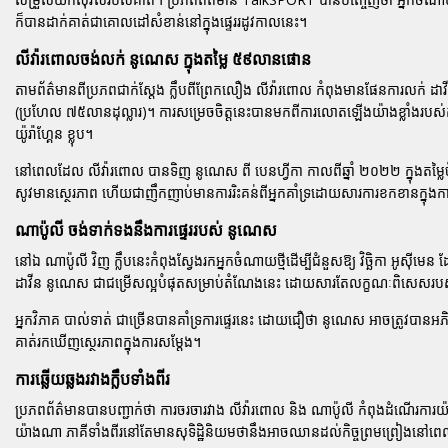
ក៏បានដាក់គាត់ជាគោលដៅសំខាន់នៅក្នុងផ្ទេររដូវកាលនេះ។
លីវ៉ារពោលចង់លក់ នូណេស ក្នុងតម្លៃ ៥៩លានផោន
តាមព័ត៌មានពីប្រភពជាក់ស្តែង ក្លឹបពីព្រែកលឿង
លីវ៉ារពោល
កំពុងមានផែនការលក់
ដា
(ប្រហែល ៧៥លានដុល្លារ)។ ការសម្រេចចិត្តនេះបានមកពីការលោតឡើងយ៉ាងខ្លាំងរបស់កីឡា
យ៉ូរ៉ាហ្គែន ខ្លុប
។
នៅពេលដែល
លីវ៉ារពោល
បានទិញ
នូណេស
ពី
បេនហ្វីកា
កាលពីឆ្នាំ ២០២២ ក្នុងតម្ល
សូវមានស្ថេរភាព ហើយជាញឹកញាប់មានការរិះគន់ពីអ្នកគាំទ្រដោយសារការខកខានក្នុងកា
ណាប៉ូលី ចង់ទាក់ទងនឹងការផ្ទេររបស់ នូណេស
នៅឯ
ណាប៉ូលី
វិញ ក្លឹបនេះកំពុងស្វែងរកអ្នកចំណាយថ្មីដើម្បីជំនួសឱ្យ
វិច្ឆិកា អូស៊ីមេន
ដ
ដាវីន នូណេស
ជាជម្រើសល្អបំផុតសម្រាប់តំណែងនេះ ដោយសារតែលក្ខណៈពិសេសរបស់គាត
អ្នកវិភាគ
បាល់ទាត់
ជាច្រើនបានគាំទ្រការផ្ទេរនេះ ដោយជឿថា
នូណេស
អាចត្រូវបានអភិវឌ
គាត់រកឃើញស្ថេរភាពក្នុងការសម្តែង។
ការឆ្លើយឆ្លងរវាងក្លឹបទាំងពីរ
ប្រភពព័ត៌មានបានបញ្ជាក់ថា ការចរចារវាង
លីវ៉ារពោល
និង
ណាប៉ូលី
កំពុងដំណើរការយ៉
យ៉ាងណា ភាគីទាំងពីរនៅតែមានសុទិដ្ឋិនិយមថានឹងអាចឈានដល់កិច្ចព្រមព្រៀងនៅព