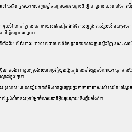
ូនទៅ
សេរីអា
ក្នុងរយៈពេលប៉ុន្មានឆ្នាំចុងក្រោយនេះ បន្ទាប់ពី
ល្វីស សូអារេស
,
អាល់ប៊ែត រ៉ាប៊
។ មួយចំណែកគាំទ្រការលក់ ដោយសារតែជឿថាវាជាឱកាសល្អក្នុងការសំរួលថវិកាសម្រាប់ការទ
មដើម្បីសម្របសម្រួល។
ីទាំងពីរ។
លីវ៉ារពោល
អាចទទួលបានមូលនិធិសម្រាប់ការកសាងក្រុមឡើងវិញ ខណៈ
ណាប៉
ថ្មីនៅ
សេរីអា
ជាមួយក្រុមដែលមានប្រវត្តិយូរអង្វែងក្នុងការអភិវឌ្ឍអ្នកចំណាយ។ ក្រោមការ
្អនៅក្នុងក្រុម។
បស់
នូណេស
ដោយសង្ឃឹមថាគាត់នឹងអាចជួយក្រុមក្នុងការការពារពានរបស់
សេរីអា
នៅរដូវ
ាស់ប្តូរដ៏សំខាន់សម្រាប់អ្នកចំណាយជាតិអ៊ុយរុយហ្គាយ និងក្លឹបទាំងពីរ។