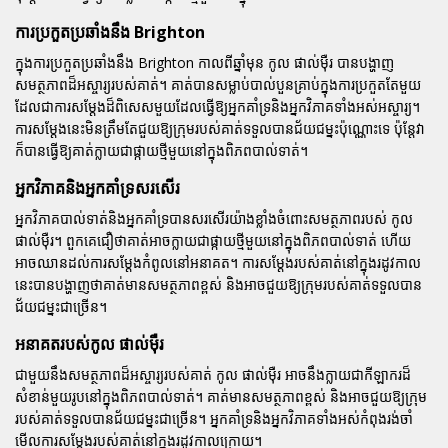
ការប្រកួតប្រឆាំងនឹង Brighton
ក្នុងការប្រកួតប្រឆាំងនឹង
Brighton
កាលពីឆ្នាំមុន
កូល ផាល់ម៉ឺរ
បានបង្ហាញ
សមត្ថភាពដ៏អស្ចារ្យរបស់គាត់។ គាត់បានសម្លាប់បាល់បួនគ្រាប់ក្នុងការប្រកួតតែមួយ
ដែលជាការសម្តែងដ៏ពិសេសមួយដែលធ្វើឱ្យអ្នកគាំទ្រនិងអ្នកវិភាគទាំងអស់អស្ចារ្យ។
ការសម្តែងនេះមិនត្រឹមតែជួយឱ្យក្រុមរបស់គាត់ទទួលបានជ័យជម្នះប៉ុណ្ណោះទេ ប៉ុន្តែវា
ក៏បានធ្វើឱ្យគាត់ក្លាយជាផ្កាយថ្មីមួយនៅក្នុងពិភពបាល់ទាត់។
អ្នកវិភាគនិងអ្នកគាំទ្រសរសើរ
អ្នកវិភាគបាល់ទាត់និងអ្នកគាំទ្របានសរសើរយ៉ាងខ្លាំងចំពោះសមត្ថភាពរបស់
កូល
ផាល់ម៉ឺរ
។ ពួកគេជឿថាគាត់អាចក្លាយជាផ្កាយថ្មីមួយនៅក្នុងពិភពបាល់ទាត់ ហើយ
អាចឈានដល់ការសម្តែងកំពូលនៅអនាគត។ ការសម្តែងរបស់គាត់នៅក្នុងរដូវកាល
នេះបានបង្ហាញថាគាត់មានសមត្ថភាពខ្ពស់ និងអាចជួយឱ្យក្រុមរបស់គាត់ទទួលបាន
ជ័យជម្នះជាច្រើន។
អនាគតរបស់កូល ផាល់ម៉ឺរ
ជាមួយនឹងសមត្ថភាពដ៏អស្ចារ្យរបស់គាត់
កូល ផាល់ម៉ឺរ
អាចនឹងក្លាយជាកីឡាករដ៏
សំខាន់មួយរូបនៅក្នុងពិភពបាល់ទាត់។ គាត់មានសមត្ថភាពខ្ពស់ និងអាចជួយឱ្យក្រុម
របស់គាត់ទទួលបានជ័យជម្នះជាច្រើន។ អ្នកគាំទ្រនិងអ្នកវិភាគទាំងអស់កំពុងរង់ចាំ
មើលការសម្តែងរបស់គាត់នៅក្នុងរដូវកាលក្រោយ។