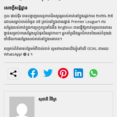
សេចក្តីសន្និដ្ឋាន
កូល ផាល់ម៉ឺរ
បានបង្ហាញសមត្ថភាពដ៏អស្ចារ្យរបស់គាត់នៅក្នុងរដូវកាល ២០២៤-២៥
ដោយសម្លាប់បាល់ចំនួន ១៥ គ្រាប់នៅក្នុងពានរង្វាន់ Premier League។ ការ
សម្តែងរបស់គាត់ក្នុងការប្រកួតប្រឆាំងនឹង
Brighton
បានធ្វើឱ្យគាត់ទទួលបានពានរ
ង្វាន់សម្រាប់ការសម្តែងល្អបំផុតនៃរដូវកាល។ អ្នកគាំទ្រនិងអ្នកវិភាគទាំងអស់កំពុងរង់
ចាំមើលការសម្តែងរបស់គាត់នៅក្នុងអនាគត។
សម្រាប់ព័ត៌មានបន្ថែមអំពីបាល់ទាត់ សូមតាមដានយើងខ្ញុំនៅលើ
GOAL
តាមរយៈ
WhatsApp! 🟢📱។
សុជាតិ វិចិត្រ