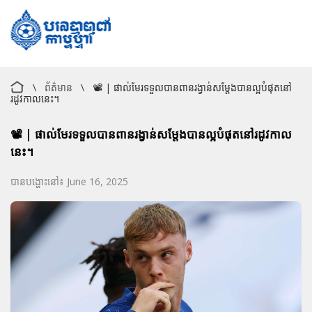
\
ព័ត៌មាន
\
📽️ | ផាល់មែរទទួលបានពានរង្វាន់សម្តែងបានល្អបំផុតនៅ
រដូវកាលនេះ។
📽️ | ផាល់មែរទទួលបានពានរង្វាន់សម្តែងបានល្អបំផុតនៅរដូវកាល
នេះ។
បានបង្ហោះនៅ៖ June 16, 2025