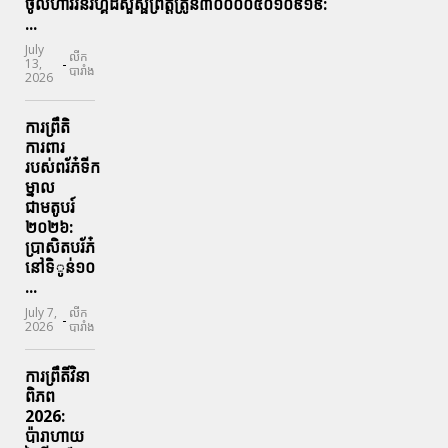
ចូល៍ហាវរនរហ្គិដសួស្ផព្រឹត្តត្រូន៣០០០០៥០១០៩១៩:
...
July
លីក
-
13,
បារាំង
2026
ការព្រឹតិ
ការពារ
របស់ពរ័ភ៎ទីក
ម្នាល
ជាមតូបរ៍
២០២៦:
ប្រាសិតបរ័ភ៎
នៅទិូន់១០
...
July 7,
លីក
-
2026
បារាំង
ការព្រឹតិ៍វិនា
ពិភព
2026:
ប៉ារាហាយ