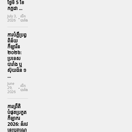
ថ្ងៃទី 5 ខែ
កក្កដា ...
July 3,
លីក
-
2026
បារាំង
ការបំភ្លឺប្រព្ធ​
ពិន័យ​
កីឡារីន​
២០២៦:
ប្រទេស​
បារាំង​ ឬ​
ស៊ុយដ៍ន​ ១
...
June
លីក
-
29,
បារាំង
2026
ការព្រឹតិ
បំផុតប្រកួត
កីឡាករ
2026: ន័រវេ
នេះបុរាណេ