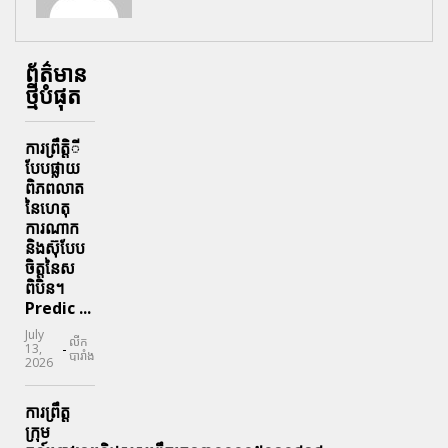
ព័ត៌មាន
ថ្មីបំផុត
ការព្រឹតិ្តី
បែបផ្លាយ
ពិភពលាត
នៃហេតុ
ការណាក
និងស៊ុបែប
ចិត្តនៃស
ពិបិន។
Predic ...
July
លីក
-
13,
បារាំង
2026
ការព្រឹត្ត
ក្រុម