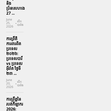
និង
ប្រ័នសេហងេ
27 ...
June
លីក
-
25,
បារាំង
2026
ការព្រឹតិ
ការពារ​ពិត
ប្រទេស
២០២៦:
ប្រទេសបារី
vs ប្រទេស
អ៊ីរ៉ាគ ថ្ងៃទី​
២៣ ...
June
លីក
-
20,
បារាំង
2026
ការព្រឹត្តនៃ
របត់កីឡាករ
2026: