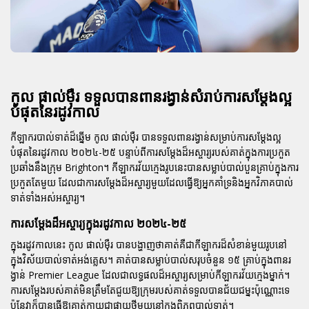
កូល ផាល់ម៉ឺរ ទទួលបានពានរង្វាន់សំរាប់ការសម្តែងល្អ
បំផុតនៃរដូវកាល
កីឡាករបាល់ទាត់ដ៏ឆ្នើម
កូល ផាល់ម៉ឺរ
បានទទួលពានរង្វាន់សម្រាប់ការសម្តែងល្អ
បំផុតនៃរដូវកាល ២០២៤-២៥ បន្ទាប់ពីការសម្តែងដ៏អស្ចារ្យរបស់គាត់ក្នុងការប្រកួត
ប្រឆាំងនឹងក្រុម
Brighton
។ កីឡាករវ័យក្មេងរូបនេះបានសម្លាប់បាល់បួនគ្រាប់ក្នុងការ
ប្រកួតតែមួយ ដែលជាការសម្តែងដ៏អស្ចារ្យមួយដែលធ្វើឱ្យអ្នកគាំទ្រនិងអ្នកវិភាគបាល់
ទាត់ទាំងអស់អស្ចារ្យ។
ការសម្តែងដ៏អស្ចារ្យក្នុងរដូវកាល ២០២៤-២៥
ក្នុងរដូវកាលនេះ
កូល ផាល់ម៉ឺរ
បានបង្ហាញថាគាត់គឺជាកីឡាករដ៏សំខាន់មួយរូបនៅ
ក្នុងវិស័យបាល់ទាត់អង់គ្លេស។ គាត់បានសម្លាប់បាល់សរុបចំនួន ១៥ គ្រាប់ក្នុងពានរ
ង្វាន់ Premier League ដែលជាលទ្ធផលដ៏អស្ចារ្យសម្រាប់កីឡាករវ័យក្មេងម្នាក់។
ការសម្តែងរបស់គាត់មិនត្រឹមតែជួយឱ្យក្រុមរបស់គាត់ទទួលបានជ័យជម្នះប៉ុណ្ណោះទេ
ប៉ុន្តែវាក៏បានធ្វើឱ្យគាត់ក្លាយជាផ្កាយថ្មីមួយនៅក្នុងពិភពបាល់ទាត់។