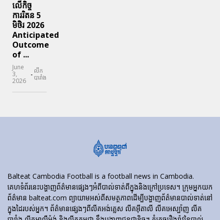
លើកិច្ច
ការរិតន 5
មិថិរ 2026
Anticipated
Outcome
of ...
June
លីក
-
3,
បារាំង
2026
Balteat Cambodia Football is a football news in Cambodia.
គេហទំព័រ​នេះ​បង្ហាញ​ព័ត៌មាន​ផ្សេងៗ​អំពី​បាល់ទាត់​ពី​ក្នុង​និង​ក្រៅ​ប្រទេស។ ក្រុមអ្នកយក
ព័ត៌មាន balteat.com ព្យាយាមអស់ពីសមត្ថភាពដើម្បីបង្ហាញព័ត៌មានបាល់ទាត់នៅ
ក្នុងដៃរបស់អ្នក។ ព័ត៌មានផ្សេងៗពីលីគអង់គ្លេស លីគអ៊ីតាលី លីគអេស្ប៉ាញ លីគ
បារាំង លីគអាល្លឺម៉ង់ និងលីគកម្ពុជា នឹងបង្ហាញជូនជានិច្ច។ កុំភ្លេចរឿងរ៉ាវនៃបាល់