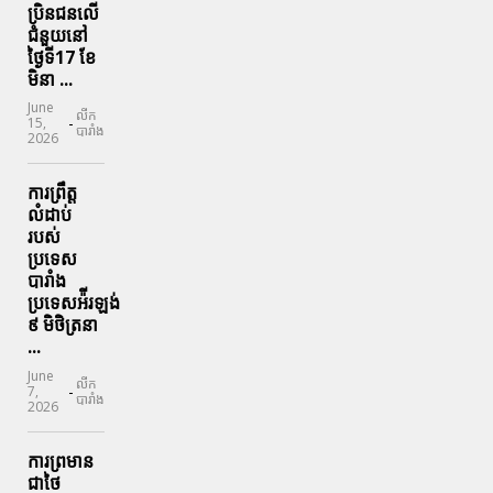
ប្រិនជនលើ
ជំនួយនៅ
ថ្ងៃទី17 ខែ
មិនា ...
June
លីក
-
15,
បារាំង
2026
ការព្រឹត្ត
លំដាប់
របស់
ប្រទេស
បារាំង
ប្រទេសអ៉ីរឡង់
៩ មិថិត្រនា
...
June
លីក
-
7,
បារាំង
2026
ការព្រមាន
ជាថៃ