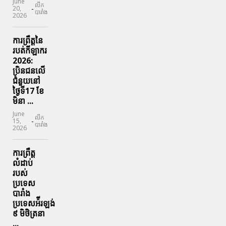
June
លីក
-
20,
បារាំង
2026
ការព្រឹត្តនៃ
របត់កីឡាករ
2026:
ប្រិនជនលើ
ជំនួយនៅ
ថ្ងៃទី17 ខែ
មិនា ...
June
លីក
-
15,
បារាំង
2026
ការព្រឹត្ត
លំដាប់
របស់
ប្រទេស
បារាំង
ប្រទេសអ៉ីរឡង់
៩ មិថិត្រនា
...