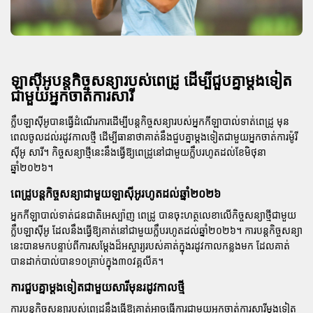
ឡាស៊ីអូបន្តកិច្ចសន្យារបស់ពេដ្រូ ដើម្បីជួបគ្នាម្តងទៀត
ជាមួយអ្នកចាត់ការសារី
ក្លឹបឡាស៊ីអូបានធ្វើដំណើរការដើម្បីបន្តកិច្ចសន្យារបស់អ្នកកីឡាបាល់ទាត់ពេដ្រូ មុន
ពេលចូលដល់រដូវកាលថ្មី ដើម្បីធានាថាគាត់នឹងជួបគ្នាម្តងទៀតជាមួយអ្នកចាត់ការម៉ូរី
ស៊ីអូ សារី។ កិច្ចសន្យាថ្មីនេះនឹងធ្វើឱ្យពេដ្រូនៅជាមួយក្លឹបរហូតដល់ខែមិថុនា
ឆ្នាំ២០២៦។
ពេដ្រូបន្តកិច្ចសន្យាជាមួយឡាស៊ីអូរហូតដល់ឆ្នាំ២០២៦
អ្នកកីឡាបាល់ទាត់ជនជាតិអេស្ប៉ាញ ពេដ្រូ បានចុះហត្ថលេខាលើកិច្ចសន្យាថ្មីជាមួយ
ក្លឹបឡាស៊ីអូ ដែលនឹងធ្វើឱ្យគាត់នៅជាមួយក្លឹបរហូតដល់ឆ្នាំ២០២៦។ ការបន្តកិច្ចសន្យា
នេះបានមកបន្ទាប់ពីការសម្តែងដ៏អស្ចារ្យរបស់គាត់ក្នុងរដូវកាលកន្លងមក ដែលគាត់
បានដាក់បាល់បាន១០គ្រាប់ក្នុង៣០វគ្គលីគ។
ការជួបគ្នាម្តងទៀតជាមួយសារីមុនរដូវកាលថ្មី
ការបន្តកិច្ចសន្យារបស់ពេដ្រូនឹងធ្វើឱ្យគាត់អាចធ្វើការជាមួយអ្នកចាត់ការសារីម្តងទៀត