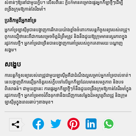
សំខាន់ៗឱ្យនៅជាមួយក្លឹប។ លើសពីនេះ ក្លឹបក៏មានគម្រោងផ្ទេរអ្នកកីឡាថ្មីៗដើម្បី
ពង្រឹងក្រុមឱ្យកាន់តែរឹងមាំ។
ប្រតិកម្មពីអ្នកគាំទ្រ
អ្នកគាំទ្រឡាស៊ីអូបានបង្ហាញការរីករាយយ៉ាងខ្លាំងចំពោះការបន្តកិច្ចសន្យារបស់ពេដ្រូ។
ពួកគេជឿថានេះគឺជាការសម្រេចចិត្តដ៏ត្រឹមត្រូវ និងនឹងជួយឱ្យក្រុមមានស្ថេរភាពក្នុង
រដូវកាលថ្មី។ អ្នកគាំទ្រជាច្រើនបានបង្ហាញការគាំទ្ររបស់ពួកគេតាមរយៈបណ្តាញ
សង្គម។
សង្ខេប
ការបន្តកិច្ចសន្យារបស់ពេដ្រូជាមួយឡាស៊ីអូគឺជាដំណឹងល្អសម្រាប់អ្នកគាំទ្របាល់ទាត់។
នេះបង្ហាញពីការជឿទុកចិត្តរបស់ក្លឹបទៅលើអ្នកកីឡាដែលមានសមត្ថភាព និងបទ
ពិសោធន៍។ ជាមួយគ្នានេះ ការផ្ទេរអ្នកកីឡាថ្មីៗក៏នឹងជួយពង្រឹងក្រុមឱ្យកាន់តែរឹងមាំក្នុង
រដូវកាលថ្មី។ អ្នកគាំទ្រអាចរំពឹងទុកថានឹងឃើញការសម្តែងដ៏អស្ចារ្យពីពេដ្រូ និងក្រុម
ឡាស៊ីអូក្នុងពេលឆាប់ៗខាងមុខ។