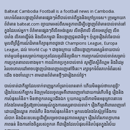
Balteat Cambodia Football is a football news in Cambodia.
គេហទំព័រ​នេះ​បង្ហាញ​ព័ត៌មាន​ផ្សេងៗ​អំពី​បាល់ទាត់​ពី​ក្នុង​និង​ក្រៅ​ប្រទេស។ ក្រុមអ្នកយក
ព័ត៌មាន balteat.com ព្យាយាមអស់ពីសមត្ថភាពដើម្បីបង្ហាញព័ត៌មានបាល់ទាត់នៅ
ក្នុងដៃរបស់អ្នក។ ព័ត៌មានផ្សេងៗពីលីគអង់គ្លេស លីគអ៊ីតាលី លីគអេស្ប៉ាញ លីគ
បារាំង លីគអាល្លឺម៉ង់ និងលីគកម្ពុជា នឹងបង្ហាញជូនជានិច្ច។ កុំភ្លេចរឿងរ៉ាវនៃបាល់
មូលពីព្រឹត្តិការណ៍ដ៏មានកិត្យានុភាពដូចជា Champions League, Europa
League, ដល់ World Cup ។ ជាចុងក្រោយ យើងបង្ហាញការទស្សន៍ទាយបាល់
ទាត់មួយចំនួនសម្រាប់ការប្រកួតដែលគួរពិនិត្យមើល។ ការព្យាករណ៍បាល់ទាត់សម្រាប់
ការប្រកួតនាពេលខាងមុខ។ កាលវិភាគប្រកួតបាល់ទាត់ សូម្បីតែស្ថិតិហ្គេម និងវីដេអូ
រំលេចគោលដៅអាចបង្ហាញយ៉ាងពេញលេញនៅទីនេះ។ រក្សាទុកទំព័រគេហទំព័ររបស់
យើង ចងចាំឈ្មោះ។ តាមដានព័ត៌មានថ្មីៗជារៀងរាល់ថ្ងៃ។
បាល់ទាត់​ជា​កីឡា​ដែល​ទាក់​ទាញ​អ្នក​គាំទ្រ​រាប់​លាន​នាក់ ហើយ​មិន​ឆ្ងល់​ថា​ហេតុអ្វី?
រឿងរ៉ាវ​របស់​កីឡាករ និង​ក្រុម​ដែល​ចូលរួម​គឺ​ពោរពេញ​ទៅ​ដោយ​ការ​រំភើប​ចិត្ត រឿង​និង​
ការ​បំផុស​គំនិត។ មិនថាពួកគេឈ្នះជើងឯក ឬយកឈ្នះលើភាពមិនអនុគ្រោះនោះទេ
វាតែងតែមានអ្វីគួរឱ្យចាប់អារម្មណ៍ក្នុងការទស្សនាបាល់ទាត់។ រឿង​កីឡា​គឺ​ពោរពេញ​ទៅ​
ដោយ​រឿង​ល្ខោន ភាព​រំភើប និង​ការ​បំផុស​គំនិត។ អ្នកលេងតែងតែស៊ូទ្រាំនឹងការ
លំបាក និងជំនះឧបសគ្គដើម្បីសម្រេចបាននូវភាពអស្ចារ្យ។ រឿងរ៉ាវនៃភាពក្លាហាន
ភាពធន់ និងការតាំងចិត្តរបស់ពួកគេ គឺជារឿងដែលបំផុសគំនិតបំផុតក្នុងវិស័យ