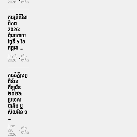
2026
បារាំង
ការព្រឹតិ៍វិនា
ពិភព
2026:
ប៉ារាហាយ
ថ្ងៃទី 5 ខែ
កក្កដា ...
July 3,
លីក
-
2026
បារាំង
ការបំភ្លឺប្រព្ធ​
ពិន័យ​
កីឡារីន​
២០២៦:
ប្រទេស​
បារាំង​ ឬ​
ស៊ុយដ៍ន​ ១
...
June
លីក
-
29,
បារាំង
2026