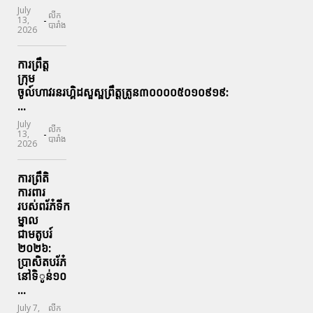
July
លីក
-
13,
បារាំង
2026
ការព្រឹត្ត
ក្រុម
ចូល៍ហាវរនរហ្គិដសួស្ផព្រឹត្តត្រូន៣០០០០៥០១០៩១៩:
...
July
លីក
-
13,
បារាំង
2026
ការព្រឹតិ
ការពារ
របស់ពរ័ភ៎ទីក
ម្នាល
ជាមតូបរ៍
២០២៦:
ប្រាសិតបរ័ភ៎
នៅទិូន់១០
...
July 7,
លីក
-