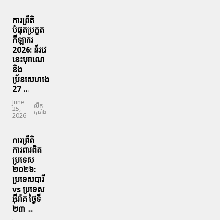
ការព្រឹតិ
បំផុតប្រកួត
កីឡាករ
2026: ន័រវេ
នេះបុរាណេ
និង
ប្រ័នសេហងេ
27 ...
June
លីក
-
25,
បារាំង
2026
ការព្រឹតិ
ការពារ​ពិត
ប្រទេស
២០២៦:
ប្រទេសបារី
vs ប្រទេស
អ៊ីរ៉ាគ ថ្ងៃទី​
២៣ ...