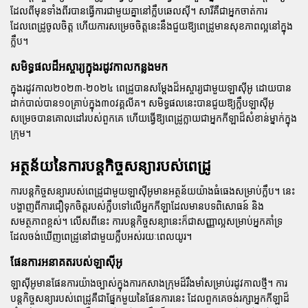
ដែលពីមុនទាំងពីរបានធ្វើការជាមួយគ្នានៅក្លឹបឆេលស៊ី។ សារីគឺជាអ្នកចាត់ការ
ដែលពេដ្រូចូលចិត្ត ហើយការសម្រេចចិត្តនេះនឹងជួយឱ្យពេដ្រូមានសុខភាពល្អនៅក្នុង
ក្លឹប។
សមិទ្ធផលដ៏អស្ចារ្យក្នុងរដូវកាលកន្លងមក
ក្នុងរដូវកាល២០២៣-២០២៤ ពេដ្រូបានសម្តែងដ៏អស្ចារ្យជាមួយឡាស៊ីអូ ដោយបាន
ដាក់បាល់បាន១០គ្រាប់ក្នុង៣០វគ្គលីគ។ សមិទ្ធផលនេះបានជួយឱ្យក្លឹបឡាស៊ីអូ
សម្រេចបានគោលដៅរបស់ពួកគេ ហើយធ្វើឱ្យពេដ្រូក្លាយជាអ្នកកីឡាដ៏សំខាន់ម្នាក់ក្នុង
ក្រុម។
អត្ថន័យនៃការបន្តកិច្ចសន្យារបស់ពេដ្រូ
ការបន្តកិច្ចសន្យារបស់ពេដ្រូជាមួយឡាស៊ីអូមានអត្ថន័យយ៉ាងធំធេងសម្រាប់ក្លឹប។ នេះ
បង្ហាញពីការជឿទុកចិត្តរបស់ក្លឹបទៅលើអ្នកកីឡាដែលមានបទពិសោធន៍ និង
សមត្ថភាពខ្ពស់។ លើសពីនេះ ការបន្តកិច្ចសន្យានេះក៏ជាសញ្ញាល្អសម្រាប់អ្នកគាំទ្រ
ដែលចង់ឃើញពេដ្រូនៅជាមួយក្លឹបអស់រយៈពេលយូរ។
ផែនការអនាគតរបស់ឡាស៊ីអូ
ឡាស៊ីអូមានផែនការយ៉ាងច្បាស់ក្នុងការកសាងក្រុមដ៏រឹងមាំសម្រាប់រដូវកាលថ្មី។ ការ
បន្តកិច្ចសន្យារបស់ពេដ្រូគឺជាផ្នែកមួយនៃផែនការនេះ ដែលពួកគេចង់រក្សាអ្នកកីឡាដ៏