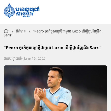
\
ព័ត៌មាន
\
“Pedro ចុះកិច្ចសន្យាថ្មីជាមួយ Lazio ដើម្បីជួបវិញនឹង
Sarri”
“Pedro ចុះកិច្ចសន្យាថ្មីជាមួយ Lazio ដើម្បីជួបវិញនឹង Sarri”
បានបង្ហោះនៅ៖ June 16, 2025