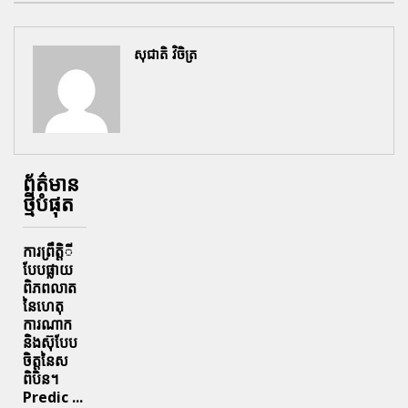
សុជាតិ វិចិត្រ
ព័ត៌មាន
ថ្មីបំផុត
ការព្រឹតិ្តី
បែបផ្លាយ
ពិភពលាត
នៃហេតុ
ការណាក
និងស៊ុបែប
ចិត្តនៃស
ពិបិន។
Predic ...