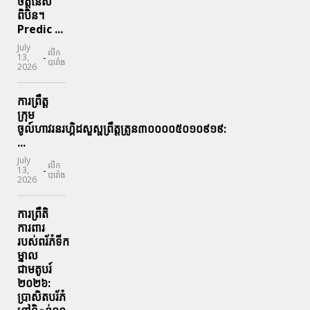
ចិត្តនៃស
ពិបិន។
Predic ...
July
លីក
-
13,
បារាំង
2026
ការព្រឹត្ត
ក្រុម
ចូល៍ហាវរនរហ្គិដសួស្ផព្រឹត្តត្រូន៣០០០០៥០១០៩១៩:
...
July
លីក
-
13,
បារាំង
2026
ការព្រឹតិ
ការពារ
របស់ពរ័ភ៎ទីក
ម្នាល
ជាមតូបរ៍
២០២៦:
ប្រាសិតបរ័ភ៎