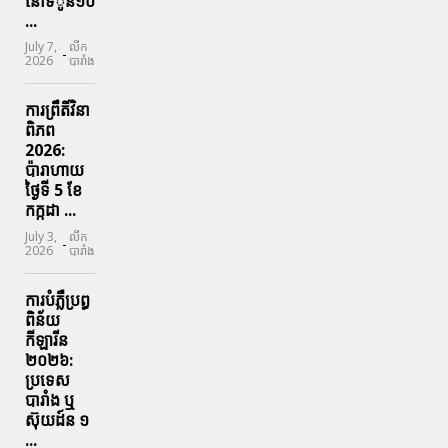
នៅទិូន់១០
...
July 7,
លីក
-
2026
បារាំង
ការព្រឹតិ៍វិនា
ពិភព
2026:
ប៉ារាហាយ
ថ្ងៃទី 5 ខែ
កក្កដា ...
July 3,
លីក
-
2026
បារាំង
ការបំភ្លឺប្រព្ធ​
ពិន័យ​
កីឡារីន​
២០២៦:
ប្រទេស​
បារាំង​ ឬ​
ស៊ុយដ៍ន​ ១
...