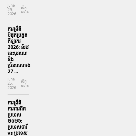
June
លីក
-
29,
បារាំង
2026
ការព្រឹតិ
បំផុតប្រកួត
កីឡាករ
2026: ន័រវេ
នេះបុរាណេ
និង
ប្រ័នសេហងេ
27 ...
June
លីក
-
25,
បារាំង
2026
ការព្រឹតិ
ការពារ​ពិត
ប្រទេស
២០២៦:
ប្រទេសបារី
vs ប្រទេស