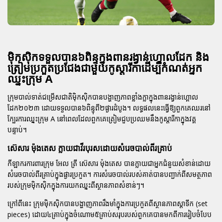
ម៉ិកស៊ិកទទួលបាន៦ពិន្ទុក្នុងពានរង្វាន់ហ្គោលដែក និង
ត្រៀមប្រកួតប្រជែងជាមួយកូស្តារីកាដើម្បីកំណត់អ្នក
ឈ្នះក្រុម A
ក្រុមបាល់ទាត់ជម្រើសជាតិម៉ិកស៊ិកបានបង្ហាញភាពខ្លាំងក្លាក្នុងពានរង្វាន់ហ្គោល
ដែក២០២៣ ដោយទទួលបាន៦ពិន្ទុពី២ផ្ងារដំបូង។ លទ្ធផលនេះធ្វើឱ្យពួកគេឈរនៅ
ក្បែរការឈ្នះក្រុម A នៅពេលដែលពួកគេត្រៀមជួបប្រឈមនឹងកូស្តារីកាក្នុងវគ្គ
បន្ទាប់។
ស៊េសារ ម៉ុងតេស ក្លាយជាវីរបុរសដោយសំរេចបាល់ពីរគ្រាប់
កីឡាករការពារក្រុម
អែល ត្រី
ស៊េសារ ម៉ុងតេស បានក្លាយជាអ្នកជំនួយសំខាន់ដោយ
សំរេចបាល់ពីរគ្រាប់ក្នុងផ្ងារប្រកួត។ ការសំរេចបាល់របស់គាត់បានបញ្ជាក់ពីសមត្ថភាព
របស់ក្រុមម៉ិកស៊ិកក្នុងការយកឈ្នះពីស្ថានភាពសំខាន់ៗ។
ក្រៅពីនេះ ក្រុមម៉ិកស៊ិកបានបង្ហាញភាពរឹងមាំក្នុងការប្រកួតពីស្ថានភាពស្តាទីក (set
pieces) ដោយ៤គ្រាប់ក្នុងចំណោម៥គ្រាប់សរុបរបស់ពួកគេបានមកពីការរៀបចំបែប