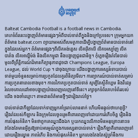
Balteat Cambodia Football is a football news in Cambodia.
គេហទំព័រ​នេះ​បង្ហាញ​ព័ត៌មាន​ផ្សេងៗ​អំពី​បាល់ទាត់​ពី​ក្នុង​និង​ក្រៅ​ប្រទេស។ ក្រុមអ្នកយក
ព័ត៌មាន balteat.com ព្យាយាមអស់ពីសមត្ថភាពដើម្បីបង្ហាញព័ត៌មានបាល់ទាត់នៅ
ក្នុងដៃរបស់អ្នក។ ព័ត៌មានផ្សេងៗពីលីគអង់គ្លេស លីគអ៊ីតាលី លីគអេស្ប៉ាញ លីគ
បារាំង លីគអាល្លឺម៉ង់ និងលីគកម្ពុជា នឹងបង្ហាញជូនជានិច្ច។ កុំភ្លេចរឿងរ៉ាវនៃបាល់
មូលពីព្រឹត្តិការណ៍ដ៏មានកិត្យានុភាពដូចជា Champions League, Europa
League, ដល់ World Cup ។ ជាចុងក្រោយ យើងបង្ហាញការទស្សន៍ទាយបាល់
ទាត់មួយចំនួនសម្រាប់ការប្រកួតដែលគួរពិនិត្យមើល។ ការព្យាករណ៍បាល់ទាត់សម្រាប់
ការប្រកួតនាពេលខាងមុខ។ កាលវិភាគប្រកួតបាល់ទាត់ សូម្បីតែស្ថិតិហ្គេម និងវីដេអូ
រំលេចគោលដៅអាចបង្ហាញយ៉ាងពេញលេញនៅទីនេះ។ រក្សាទុកទំព័រគេហទំព័ររបស់
យើង ចងចាំឈ្មោះ។ តាមដានព័ត៌មានថ្មីៗជារៀងរាល់ថ្ងៃ។
បាល់ទាត់​ជា​កីឡា​ដែល​ទាក់​ទាញ​អ្នក​គាំទ្រ​រាប់​លាន​នាក់ ហើយ​មិន​ឆ្ងល់​ថា​ហេតុអ្វី?
រឿងរ៉ាវ​របស់​កីឡាករ និង​ក្រុម​ដែល​ចូលរួម​គឺ​ពោរពេញ​ទៅ​ដោយ​ការ​រំភើប​ចិត្ត រឿង​និង​
ការ​បំផុស​គំនិត។ មិនថាពួកគេឈ្នះជើងឯក ឬយកឈ្នះលើភាពមិនអនុគ្រោះនោះទេ
វាតែងតែមានអ្វីគួរឱ្យចាប់អារម្មណ៍ក្នុងការទស្សនាបាល់ទាត់។ រឿង​កីឡា​គឺ​ពោរពេញ​ទៅ​
ដោយ​រឿង​ល្ខោន ភាព​រំភើប និង​ការ​បំផុស​គំនិត។ អ្នកលេងតែងតែស៊ូទ្រាំនឹងការ