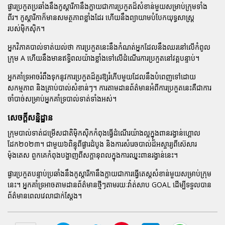
ផ្ងារប្រកួតប្រឆាំងនឹងកូស្តារីកានឹងក្លាយជាការប្រកួតដ៏សំខាន់មួយសម្រាប់ក្រុមទាំង
ពីរ។ កូស្តារីកាក៏មានសមត្ថភាពខ្លាំងដែរ ហើយនឹងព្យាយាមបំបែកយុទ្ធសាស្ត្រ
របស់ម៉ិកស៊ិក។
អ្នកវិភាគបាល់ទាត់យល់ថា ការប្រកួតនេះនឹងកំណត់អ្នកដែលនឹងឈរនៅលើកំពូល
ក្រុម A ហើយនឹងមានឥទ្ធិពលយ៉ាងខ្លាំងទៅលើដំណើរការប្រកួតនៅវគ្គបន្ទាប់។
អ្នកគាំទ្រអាចរំពឹងទុកនូវការប្រកួតដ៏គួរឱ្យរំភើបមួយដែលនឹងបំពេញទៅដោយ
សកម្មភាព និងគ្រាប់បាល់សំខាន់ៗ។ ការតាមដានព័ត៌មានអំពីការប្រកួតនេះគឺជាការ
ចាំបាច់សម្រាប់អ្នកគាំទ្របាល់ទាត់ទាំងអស់។
សេចក្តីសន្និដ្ឋាន
ក្រុមបាល់ទាត់ជម្រើសជាតិម៉ិកស៊ិកកំពុងធ្វើដំណើរយ៉ាងល្អក្នុងពានរង្វាន់ហ្គោល
ដែក២០២៣។ ជាមួយ៦ពិន្ទុពីផ្ងារដំបូង និងការសំរេចបាល់ដ៏អស្ចារ្យពីស៊េសារ
ម៉ុងតេស ពួកគេកំពុងបង្ហាញពីសក្តានុពលក្នុងការឈ្នះពានរង្វាន់នេះ។
ផ្ងារប្រកួតបន្ទាប់ប្រឆាំងនឹងកូស្តារីកានឹងក្លាយជាការធ្វើតេស្តសំខាន់មួយសម្រាប់ក្រុម
នេះ។ អ្នកគាំទ្រអាចតាមដានព័ត៌មានថ្មីៗតាមរយៈវ៉ាត់សាប GOAL ដើម្បីទទួលបាន
ព័ត៌មានពេលវេលាជាក់ស្តែង។