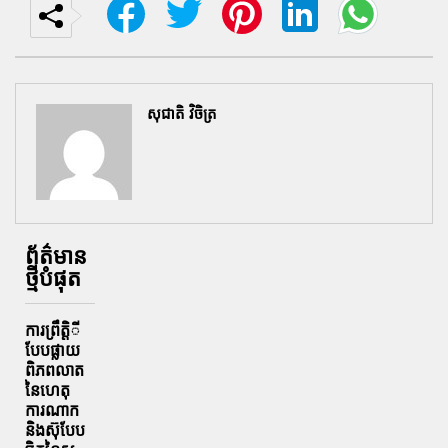
សុជាតិ វិចិត្រ
ព័ត៌មាន
ថ្មីបំផុត
ការព្រឹតិ្តី
បែបផ្លាយ
ពិភពលាត
នៃហេតុ
ការណាក
និងស៊ុបែប