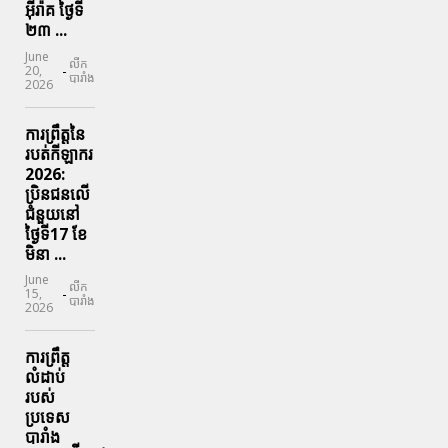
អ៊ីរ៉ាគ ថ្ងៃទី​
២៣ ...
June
លីក
-
20,
បារាំង
2026
ការព្រឹត្តនៃ
របត់កីឡាករ
2026:
ប្រិនជនលើ
ជំនួយនៅ
ថ្ងៃទី17 ខែ
មិនា ...
June
លីក
-
15,
បារាំង
2026
ការព្រឹត្ត
លំដាប់
របស់
ប្រទេស
បារាំង