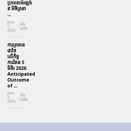
ប្រទេសអ៉ីរឡង់
៩ មិថិត្រនា
...
June
លីក
-
7,
បារាំង
2026
ការព្រមាន
ជាថៃ
លើកិច្ច
ការរិតន 5
មិថិរ 2026
Anticipated
Outcome
of ...
June
លីក
-
3,
បារាំង
2026