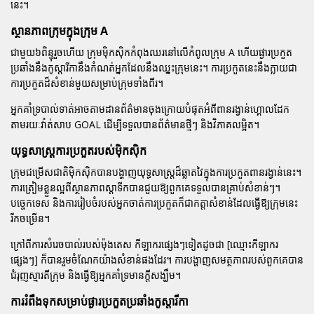
នេះ។
ស្ថានភាពក្រុមក្នុងក្រុម A
ជាមួយ៦ពិន្ទុរួចហើយ ក្រុមម៉ិកស៊ិកកំពុងឈរនៅលើកំពូលក្រុម A ហើយផ្ងារប្រកួត
ប្រឆាំងនឹងកូស្តារីកានឹងកំណត់អ្នកដែលនឹងឈ្នះក្រុមនេះ។ ការប្រកួតនេះនឹងក្លាយជា
ការប្រកួតដ៏សំខាន់មួយសម្រាប់ក្រុមទាំងពីរ។
អ្នកគាំទ្របាល់ទាត់អាចតាមដានព័ត៌មានចុងក្រោយបំផុតអំពីពានរង្វាន់ហ្គោលដែក
តាមរយៈវ៉ាត់សាប GOAL ដើម្បីទទួលបានព័ត៌មានថ្មីៗ និងវិភាគលម្អិត។
យុទ្ធសាស្ត្រការប្រកួតរបស់ម៉ិកស៊ិក
ក្រុមជម្រើសជាតិម៉ិកស៊ិកបានបង្ហាញយុទ្ធសាស្ត្រដ៏ឆ្លាតវៃក្នុងការប្រកួតពានរង្វាន់នេះ។
ការត្រៀមខ្លួនល្អពីស្ថានភាពស្តាទីកបានជួយឱ្យពួកគេទទួលបានគ្រាប់សំខាន់ៗ។
បច្ចេកទេស និងការរៀបចំរបស់អ្នកចាត់ការប្រកួតក៏ជាកត្តាសំខាន់ដែលធ្វើឱ្យក្រុមនេះ
រីកចម្រើន។
ក្រៅពីការសំរេចបាល់របស់ម៉ុងតេស កីឡាករផ្សេងៗទៀតដូចជា [ឈ្មោះកីឡាករ
ផ្សេងៗ] ក៏បានរួមចំណែកយ៉ាងសំខាន់ផងដែរ។ ការបង្ហាញសមត្ថភាពរបស់ពួកគេបាន
ជំរុញស្មារតីក្រុម និងធ្វើឱ្យអ្នកគាំទ្រមានក្តីសង្ឃឹម។
ការរំពឹងទុកសម្រាប់ផ្ងារប្រកួតប្រឆាំងកូស្តារីកា