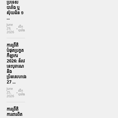
ប្រទេស​
បារាំង​ ឬ​
ស៊ុយដ៍ន​ ១
...
June
លីក
-
29,
បារាំង
2026
ការព្រឹតិ
បំផុតប្រកួត
កីឡាករ
2026: ន័រវេ
នេះបុរាណេ
និង
ប្រ័នសេហងេ
27 ...
June
លីក
-
25,
បារាំង
2026
ការព្រឹតិ
ការពារ​ពិត