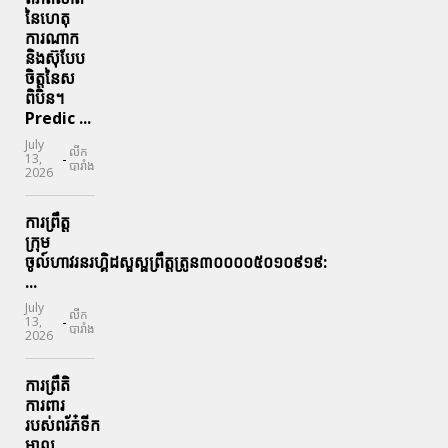
នៃហេតុ
ការណាក
និងស៊ុបែប
ចិត្តនៃស
ពិបិន។
Predic ...
July
លីក
-
13,
បារាំង
2026
ការព្រឹត្ត
ក្រុម
ចូល៍ហាវរនរហ្គិដសួស្ផព្រឹត្តត្រូន៣០០០០៥០១០៩១៩:
...
July
លីក
-
13,
បារាំង
2026
ការព្រឹតិ
ការពារ
របស់ពរ័ភ៎ទីក
ម្នាល