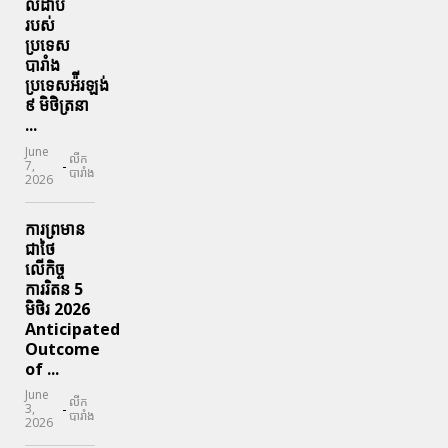
លំដាប់
របស់
ប្រទេស
បារាំង
ប្រទេសអ៉ីរឡង់
៩ មិថិត្រនា
...
June
លីក
-
7,
បារាំង
2026
ការព្រមាន
ជាថៃ
លើកិច្ច
ការរិតន 5
មិថិរ 2026
Anticipated
Outcome
of ...
June
លីក
-
3,
បារាំង
2026