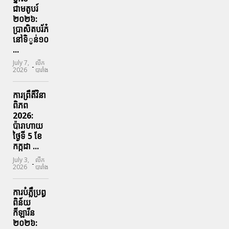
ជាមតូបរ៍
២០២៦:
ប្រាសិតបរ័ភ៎
នៅទិូន់១០
...
July 7,
លីក
-
2026
បារាំង
ការព្រឹតិ៍វិនា
ពិភព
2026:
ប៉ារាហាយ
ថ្ងៃទី 5 ខែ
កក្កដា ...
July 3,
លីក
-
2026
បារាំង
ការបំភ្លឺប្រព្ធ​
ពិន័យ​
កីឡារីន​
២០២៦: