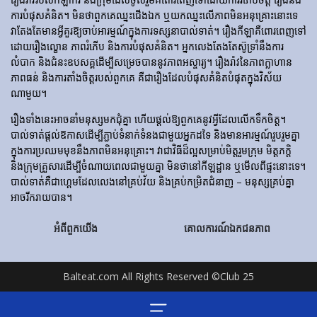
ការ​បំផុស​គំនិត។ មិនថាពួកគេឈ្នះជើងឯក ឬយកឈ្នះលើភាពមិនអនុគ្រោះនោះទេ
វាតែងតែមានអ្វីគួរឱ្យចាប់អារម្មណ៍ក្នុងការទស្សនាបាល់ទាត់។ រឿង​កីឡា​គឺ​ពោរពេញ​ទៅ​
ដោយ​រឿង​ល្ខោន ភាព​រំភើប និង​ការ​បំផុស​គំនិត។ អ្នកលេងតែងតែស៊ូទ្រាំនឹងការ
លំបាក និងជំនះឧបសគ្គដើម្បីសម្រេចបាននូវភាពអស្ចារ្យ។ រឿងរ៉ាវនៃភាពក្លាហាន
ភាពធន់ និងការតាំងចិត្តរបស់ពួកគេ គឺជារឿងដែលបំផុសគំនិតបំផុតក្នុងវិស័យ
ណាមួយ។
រឿងទាំងនេះអាចនាំមនុស្សមកជុំគ្នា ហើយផ្តល់ឱ្យពួកគេនូវអ្វីដែលលើកទឹកចិត្ត។
បាល់ទាត់ផ្តល់ឱកាសដើម្បីភ្ជាប់ទំនាក់ទំនងជាមួយអ្នកដទៃ និងមានអារម្មណ៍រួបរួមគ្នា
ក្នុងការប្រឈមមុខនឹងភាពមិនអនុគ្រោះ។ វាជាវិធីដ៏ល្អសម្រាប់មិត្តរួមក្រុម មិត្តភក្តិ
និងក្រុមគ្រួសារដើម្បីចំណាយពេលជាមួយគ្នា មិនថានៅកីឡដ្ឋាន ឬមើលពីផ្ទះនោះទេ។
បាល់ទាត់គឺជាហ្គេមដែលលេងនៅគ្រប់វ័យ និងគ្រប់កម្រិតជំនាញ – មនុស្សគ្រប់គ្នា
អាចរីករាយបាន។
អំពីពួកយើង
គោលការណ៍ឯកជនភាព
Balteat.com All Rights Reserved ©Club 25