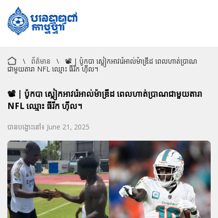
\
ព័ត៌មាន
\
📽️ | ប៉ូកបា ស្លៀកអាវរ៉េអាល់ម៉ាឌ្រីដ ពេលហាត់ប្រាណ
ជាមួយតារា NFL ឈ្មោះ ធីរីក ហ៊ីល។
📽️ | ប៉ូកបា ស្លៀកអាវរ៉េអាល់ម៉ាឌ្រីដ ពេលហាត់ប្រាណជាមួយតារា
NFL ឈ្មោះ ធីរីក ហ៊ីល។
បានបង្ហោះនៅ៖ June 21, 2025