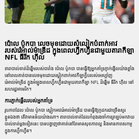
ប៉ោល ប៉ូកបា លេចមុខដោយសំលៀកបំពាក់អាវ
របស់រ៉េអាល់ម៉ាឌ្រីដ ក្នុងពេលហ្វឹកហ្វឺនជាមួយតារាកីឡា
NFL ធីរីក ហ៊ីល
តារាបាល់ទាត់ដ៏ឆ្នើមរបស់បារាំង
ប៉ោល ប៉ូកបា
បានធ្វើឱ្យអ្នកគាំទ្រភ្ញាក់ផ្អើលយ៉ាងខ្លាំង
នៅពេលគាត់បានលេចមុខដោយស្លៀកពាក់អាវកីឡាក្លឹបរបស់អេស្ប៉ាញ
រ៉េអាល់ម៉ាឌ្រីដ
ក្នុងអំឡុងពេលហ្វឹកហ្វឺនជាមួយតារាកីឡា NFL ដ៏ឆ្នើម
ធីរីក ហ៊ីល
នៅ
សហរដ្ឋអាមេរិក។
ការភ្ញាក់ផ្អើលរបស់អ្នកគាំទ្រ
រូបភាពដែល
ប៉ោល ប៉ូកបា
ស្លៀកអាវរ៉េអាល់ម៉ាឌ្រីដ បានធ្វើឱ្យកូដករជាច្រើនសួរ
ខ្លួនឯងថា តើវាមានន័យយ៉ាងណា។ តារាបាល់ទាត់ដែលកំពុងរងចាំការត្រឡប់មកវាយ
បាល់ទាត់ម្តងទៀតនេះ បានបង្ហាញថាគាត់នៅតែមានសុខភាពល្អ និងមានភាពសកម្ម
ក្នុងការហ្វឹកហ្វឺន។