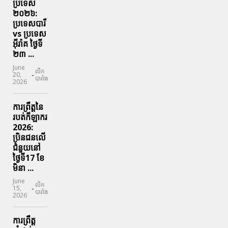
ប្រទេស
២០២៦:
ប្រទេសបារី
vs ប្រទេស
អ៊ីរ៉ាគ ថ្ងៃទី​
២៣ ...
June
លីក
-
20,
បារាំង
2026
ការព្រឹត្តនៃ
របត់កីឡាករ
2026:
ប្រិនជនលើ
ជំនួយនៅ
ថ្ងៃទី17 ខែ
មិនា ...
June
លីក
-
15,
បារាំង
2026
ការព្រឹត្ត