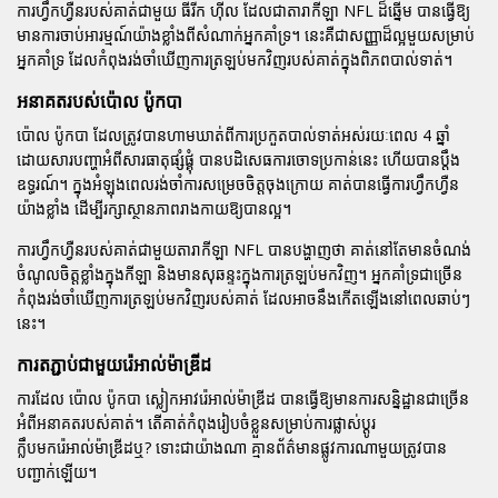
ការហ្វឹកហ្វឺនរបស់គាត់ជាមួយ
ធីរីក ហ៊ីល
ដែលជាតារាកីឡា NFL ដ៏ឆ្នើម បានធ្វើឱ្យ
មានការចាប់អារម្មណ៍យ៉ាងខ្លាំងពីសំណាក់អ្នកគាំទ្រ។ នេះគឺជាសញ្ញាដ៏ល្អមួយសម្រាប់
អ្នកគាំទ្រ ដែលកំពុងរង់ចាំឃើញការត្រឡប់មកវិញរបស់គាត់ក្នុងពិភពបាល់ទាត់។
អនាគតរបស់ប៉ោល ប៉ូកបា
ប៉ោល ប៉ូកបា
ដែលត្រូវបានហាមឃាត់ពីការប្រកួតបាល់ទាត់អស់រយៈពេល 4 ឆ្នាំ
ដោយសារបញ្ហាអំពីសារធាតុផ្សំផ្គុំ បានបដិសេធការចោទប្រកាន់នេះ ហើយបានប្តឹង
ឧទ្ធរណ៍។ ក្នុងអំឡុងពេលរង់ចាំការសម្រេចចិត្តចុងក្រោយ គាត់បានធ្វើការហ្វឹកហ្វឺន
យ៉ាងខ្លាំង ដើម្បីរក្សាស្ថានភាពរាងកាយឱ្យបានល្អ។
ការហ្វឹកហ្វឺនរបស់គាត់ជាមួយតារាកីឡា NFL បានបង្ហាញថា គាត់នៅតែមានចំណង់
ចំណូលចិត្តខ្លាំងក្នុងកីឡា និងមានសុឆន្ទះក្នុងការត្រឡប់មកវិញ។ អ្នកគាំទ្រជាច្រើន
កំពុងរង់ចាំឃើញការត្រឡប់មកវិញរបស់គាត់ ដែលអាចនឹងកើតឡើងនៅពេលឆាប់ៗ
នេះ។
ការតភ្ជាប់ជាមួយរ៉េអាល់ម៉ាឌ្រីដ
ការដែល
ប៉ោល ប៉ូកបា
ស្លៀកអាវរ៉េអាល់ម៉ាឌ្រីដ បានធ្វើឱ្យមានការសន្និដ្ឋានជាច្រើន
អំពីអនាគតរបស់គាត់។ តើគាត់កំពុងរៀបចំខ្លួនសម្រាប់ការផ្លាស់ប្តូរ
ក្លឹបមករ៉េអាល់ម៉ាឌ្រីដឬ? ទោះជាយ៉ាងណា គ្មានព័ត៌មានផ្លូវការណាមួយត្រូវបាន
បញ្ជាក់ឡើយ។