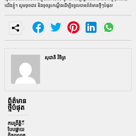
យើងខ្ញុំ។ សូមចុចជាវ និងចុចរូបកណ្តឹងដើម្បីទទួលបានព័ត៌មានថ្មីៗបំផុត!
សុជាតិ វិចិត្រ
ព័ត៌មាន
ថ្មីបំផុត
ការព្រឹតិ្តី
បែបផ្លាយ
ពិភពលាត