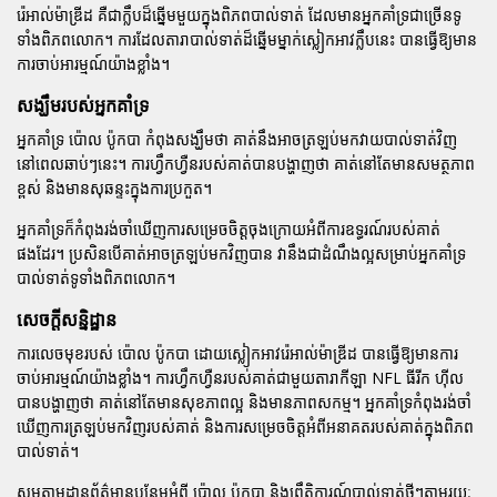
រ៉េអាល់ម៉ាឌ្រីដ គឺជាក្លឹបដ៏ឆ្នើមមួយក្នុងពិភពបាល់ទាត់ ដែលមានអ្នកគាំទ្រជាច្រើនទូ
ទាំងពិភពលោក។ ការដែលតារាបាល់ទាត់ដ៏ឆ្នើមម្នាក់ស្លៀកអាវក្លឹបនេះ បានធ្វើឱ្យមាន
ការចាប់អារម្មណ៍យ៉ាងខ្លាំង។
សង្ឃឹមរបស់អ្នកគាំទ្រ
អ្នកគាំទ្រ
ប៉ោល ប៉ូកបា
កំពុងសង្ឃឹមថា គាត់នឹងអាចត្រឡប់មកវាយបាល់ទាត់វិញ
នៅពេលឆាប់ៗនេះ។ ការហ្វឹកហ្វឺនរបស់គាត់បានបង្ហាញថា គាត់នៅតែមានសមត្ថភាព
ខ្ពស់ និងមានសុឆន្ទះក្នុងការប្រកួត។
អ្នកគាំទ្រក៏កំពុងរង់ចាំឃើញការសម្រេចចិត្តចុងក្រោយអំពីការឧទ្ធរណ៍របស់គាត់
ផងដែរ។ ប្រសិនបើគាត់អាចត្រឡប់មកវិញបាន វានឹងជាដំណឹងល្អសម្រាប់អ្នកគាំទ្រ
បាល់ទាត់ទូទាំងពិភពលោក។
សេចក្តីសន្និដ្ឋាន
ការលេចមុខរបស់
ប៉ោល ប៉ូកបា
ដោយស្លៀកអាវរ៉េអាល់ម៉ាឌ្រីដ បានធ្វើឱ្យមានការ
ចាប់អារម្មណ៍យ៉ាងខ្លាំង។ ការហ្វឹកហ្វឺនរបស់គាត់ជាមួយតារាកីឡា NFL
ធីរីក ហ៊ីល
បានបង្ហាញថា គាត់នៅតែមានសុខភាពល្អ និងមានភាពសកម្ម។ អ្នកគាំទ្រកំពុងរង់ចាំ
ឃើញការត្រឡប់មកវិញរបស់គាត់ និងការសម្រេចចិត្តអំពីអនាគតរបស់គាត់ក្នុងពិភព
បាល់ទាត់។
សូមតាមដានព័ត៌មានបន្ថែមអំពី
ប៉ោល ប៉ូកបា
និងព្រឹត្តិការណ៍បាល់ទាត់ថ្មីៗតាមរយៈ