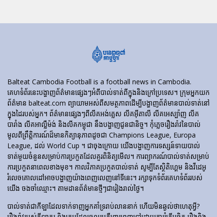
Balteat Cambodia Football is a football news in Cambodia.
គេហទំព័រ​នេះ​បង្ហាញ​ព័ត៌មាន​ផ្សេងៗ​អំពី​បាល់ទាត់​ពី​ក្នុង​និង​ក្រៅ​ប្រទេស។ ក្រុមអ្នកយក
ព័ត៌មាន balteat.com ព្យាយាមអស់ពីសមត្ថភាពដើម្បីបង្ហាញព័ត៌មានបាល់ទាត់នៅ
ក្នុងដៃរបស់អ្នក។ ព័ត៌មានផ្សេងៗពីលីគអង់គ្លេស លីគអ៊ីតាលី លីគអេស្ប៉ាញ លីគ
បារាំង លីគអាល្លឺម៉ង់ និងលីគកម្ពុជា នឹងបង្ហាញជូនជានិច្ច។ កុំភ្លេចរឿងរ៉ាវនៃបាល់
មូលពីព្រឹត្តិការណ៍ដ៏មានកិត្យានុភាពដូចជា Champions League, Europa
League, ដល់ World Cup ។ ជាចុងក្រោយ យើងបង្ហាញការទស្សន៍ទាយបាល់
ទាត់មួយចំនួនសម្រាប់ការប្រកួតដែលគួរពិនិត្យមើល។ ការព្យាករណ៍បាល់ទាត់សម្រាប់
ការប្រកួតនាពេលខាងមុខ។ កាលវិភាគប្រកួតបាល់ទាត់ សូម្បីតែស្ថិតិហ្គេម និងវីដេអូ
រំលេចគោលដៅអាចបង្ហាញយ៉ាងពេញលេញនៅទីនេះ។ រក្សាទុកទំព័រគេហទំព័ររបស់
យើង ចងចាំឈ្មោះ។ តាមដានព័ត៌មានថ្មីៗជារៀងរាល់ថ្ងៃ។
បាល់ទាត់​ជា​កីឡា​ដែល​ទាក់​ទាញ​អ្នក​គាំទ្រ​រាប់​លាន​នាក់ ហើយ​មិន​ឆ្ងល់​ថា​ហេតុអ្វី?
រឿងរ៉ាវ​របស់​កីឡាករ និង​ក្រុម​ដែល​ចូលរួម​គឺ​ពោរពេញ​ទៅ​ដោយ​ការ​រំភើប​ចិត្ត រឿង​និង​