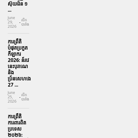
ស៊ុយដ៍ន​ ១
...
June
លីក
-
29,
បារាំង
2026
ការព្រឹតិ
បំផុតប្រកួត
កីឡាករ
2026: ន័រវេ
នេះបុរាណេ
និង
ប្រ័នសេហងេ
27 ...
June
លីក
-
25,
បារាំង
2026
ការព្រឹតិ
ការពារ​ពិត
ប្រទេស
២០២៦: