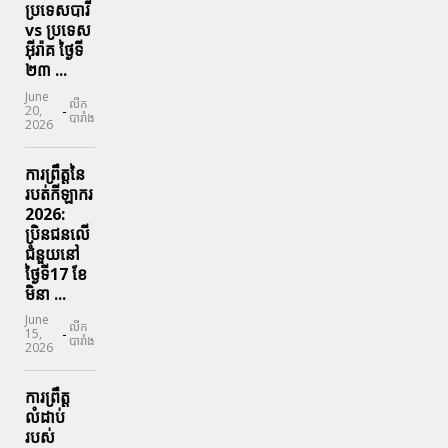
ប្រទេសបារី
vs ប្រទេស
អ៊ីរ៉ាគ ថ្ងៃទី​
២៣ ...
June
លីក
-
20,
បារាំង
2026
ការព្រឹត្តនៃ
របត់កីឡាករ
2026:
ប្រិនជនលើ
ជំនួយនៅ
ថ្ងៃទី17 ខែ
មិនា ...
June
លីក
-
15,
បារាំង
2026
ការព្រឹត្ត
លំដាប់
របស់