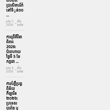
២០២៦:
ប្រាសិតបរ័ភ៎
នៅទិូន់១០
...
July 7,
លីក
-
2026
បារាំង
ការព្រឹតិ៍វិនា
ពិភព
2026:
ប៉ារាហាយ
ថ្ងៃទី 5 ខែ
កក្កដា ...
July 3,
លីក
-
2026
បារាំង
ការបំភ្លឺប្រព្ធ​
ពិន័យ​
កីឡារីន​
២០២៦:
ប្រទេស​
បារាំង​ ឬ​