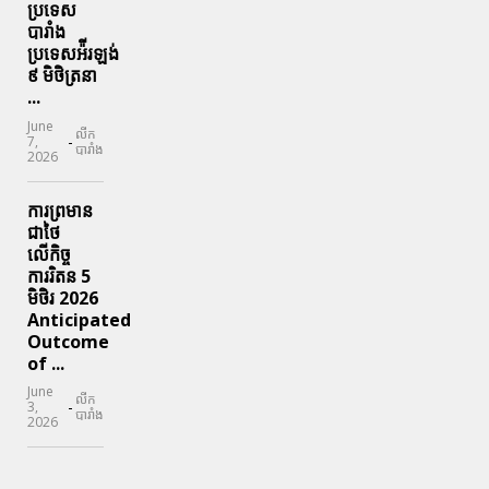
ប្រទេស
បារាំង
ប្រទេសអ៉ីរឡង់
៩ មិថិត្រនា
...
June
លីក
-
7,
បារាំង
2026
ការព្រមាន
ជាថៃ
លើកិច្ច
ការរិតន 5
មិថិរ 2026
Anticipated
Outcome
of ...
June
លីក
-
3,
បារាំង
2026