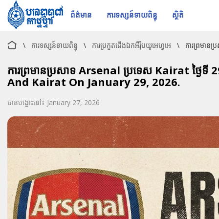
ព័ត៌មាន
ការទស្សន៍ទាយពិន្ទុ
ស្ថិតិ
\
ការទស្សន៍ទាយពិន្ទុ
\
ការប្រកួតជើងឯកអឺរ៉ុបយូអេហ្វអេ
\
ការព្រមានប
ការព្រមានប្រសាទ Arsenal ប្រទេស Kairat ថ្ង
And Kairat On January 29, 2026.
បានបង្ហោះនៅ៖ January 27, 2026