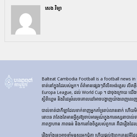
សេង វិទ្យា
Balteat Cambodia Football is a football news in Cambod
ទាត់នៅក្នុងដៃរបស់អ្នក។ ព័ត៌មានផ្សេងៗពីលីគអង់គ្លេស លីគអ៊
Europa League, ដល់ World Cup ។ ជាចុងក្រោយ យើងបង្ហា
ស្ថិតិហ្គេម និងវីដេអូរំលេចគោលដៅអាចបង្ហាញយ៉ាងពេញលេញនៅ
បាល់ទាត់​ជា​កីឡា​ដែល​ទាក់​ទាញ​អ្នក​គាំទ្រ​រាប់​លាន​នាក់ ហើយ
នោះទេ វាតែងតែមានអ្វីគួរឱ្យចាប់អារម្មណ៍ក្នុងការទស្សនាបាល់
ភាពក្លាហាន ភាពធន់ និងការតាំងចិត្តរបស់ពួកគេ គឺជារឿងដែ
រឿងទាំងនេះអាចនាំមនុស្សមកជុំគ្នា ហើយផ្តល់ឱ្យពួកគេនូវអ្វីដែល