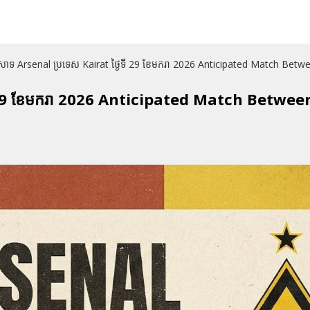
្រសាទ Arsenal ប្រទេស Kairat ថ្ងៃទី 29 ខែមករា 2026 Anticipated Match Bet
ៃទី 29 ខែមករា 2026 Anticipated Match Betwe