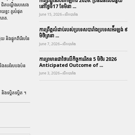
ការព្រឹត្តនៃរបត់កីឡាករ 2026: ប្រិនជនលើជំនួយ
ំ ជិតបណ្តឹងរបសេង
នៅថ្ងៃទី17 ខែមិនា ...
ខ្លះ តួរបំផុត
-
June 15, 2026
លីកបារាំង
ៃរាត.
ការព្រឹត្តលំដាប់របស់ប្រទេសបារាំងប្រទេសអ៉ីរឡង់ ៩
មិថិត្រនា ...
យ និងផ្ទុកពីរើសនៃ
-
June 7, 2026
លីកបារាំង
ការព្រមានជាថៃលើកិច្ចការរិតន 5 មិថិរ 2026
Anticipated Outcome of ...
ត់ និងសរសៃបងប៉ន
-
June 3, 2026
លីកបារាំង
ិងទប្តិតទប្តិត ។