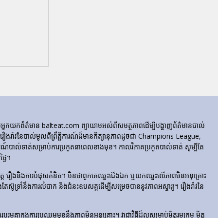
ក្រុមអ្នកយកព័ត៌មាន balteat.com ព្យាយាមអស់ពីសមត្ថភាពដើម្បីបង្ហាញព័ត៌មានបាល់
្លេចរឿងរ៉ាវនៃបាល់មូលពីព្រឹត្តិការណ៍ដ៏មានកិត្យានុភាពដូចជា Champions League,
៍បាល់ទាត់សម្រាប់ការប្រកួតនាពេលខាងមុខ។ កាលវិភាគប្រកួតបាល់ទាត់ សូម្បីតែ
្ងៃ។
​រំភើប​ចិត្ត រឿង​និង​ការ​បំផុស​គំនិត។ មិនថាពួកគេឈ្នះជើងឯក ឬយកឈ្នះលើភាពមិនអនុគ្រោះ
ែងតែស៊ូទ្រាំនឹងការលំបាក និងជំនះឧបសគ្គដើម្បីសម្រេចបាននូវភាពអស្ចារ្យ។ រឿងរ៉ាវនៃ
មគ្នាក្នុងការប្រឈមមុខនឹងភាពមិនអនុគ្រោះ។ វាជាវិធីដ៏ល្អសម្រាប់មិត្តរួមក្រុម មិត្ត