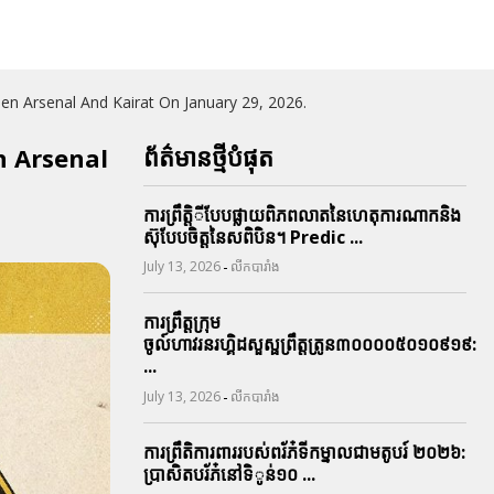
ween Arsenal And Kairat On January 29, 2026.
ព័ត៌មានថ្មីបំផុត
en Arsenal
ការព្រឹតិ្តីបែបផ្លាយពិភពលាតនៃហេតុការណាកនិង
ស៊ុបែបចិត្តនៃសពិបិន។ Predic ...
-
July 13, 2026
លីកបារាំង
ការព្រឹត្តក្រុម
ចូល៍ហាវរនរហ្គិដសួស្ផព្រឹត្តត្រូន៣០០០០៥០១០៩១៩:
...
-
July 13, 2026
លីកបារាំង
ការព្រឹតិការពាររបស់ពរ័ភ៎ទីកម្នាលជាមតូបរ៍ ២០២៦:
ប្រាសិតបរ័ភ៎នៅទិូន់១០ ...