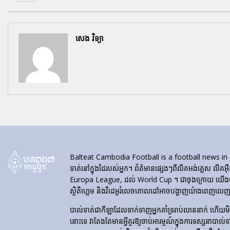
សេង វិទ្យា
Balteat Cambodia Football is a football news in Cambod
ទាត់នៅក្នុងដៃរបស់អ្នក។ ព័ត៌មានផ្សេងៗពីលីគអង់គ្លេស លីគអ៊
Europa League, ដល់ World Cup ។ ជាចុងក្រោយ យើងបង្ហា
ស្ថិតិហ្គេម និងវីដេអូរំលេចគោលដៅអាចបង្ហាញយ៉ាងពេញលេញនៅ
បាល់ទាត់​ជា​កីឡា​ដែល​ទាក់​ទាញ​អ្នក​គាំទ្រ​រាប់​លាន​នាក់ ហើយ
នោះទេ វាតែងតែមានអ្វីគួរឱ្យចាប់អារម្មណ៍ក្នុងការទស្សនាបាល់