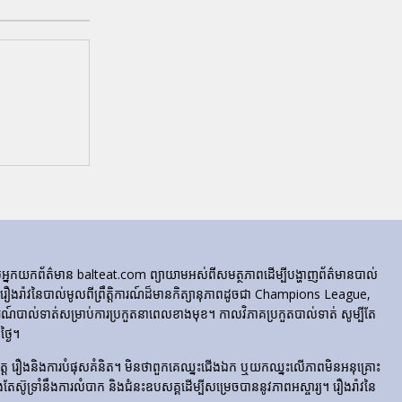
ក្រុមអ្នកយកព័ត៌មាន balteat.com ព្យាយាមអស់ពីសមត្ថភាពដើម្បីបង្ហាញព័ត៌មានបាល់
្លេចរឿងរ៉ាវនៃបាល់មូលពីព្រឹត្តិការណ៍ដ៏មានកិត្យានុភាពដូចជា Champions League,
៍បាល់ទាត់សម្រាប់ការប្រកួតនាពេលខាងមុខ។ កាលវិភាគប្រកួតបាល់ទាត់ សូម្បីតែ
្ងៃ។
​រំភើប​ចិត្ត រឿង​និង​ការ​បំផុស​គំនិត។ មិនថាពួកគេឈ្នះជើងឯក ឬយកឈ្នះលើភាពមិនអនុគ្រោះ
ែងតែស៊ូទ្រាំនឹងការលំបាក និងជំនះឧបសគ្គដើម្បីសម្រេចបាននូវភាពអស្ចារ្យ។ រឿងរ៉ាវនៃ