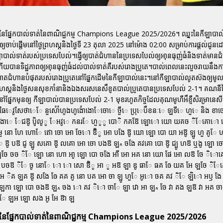
3 នៃផ្នែកបាល់ទាត់នៃពាណិជ្ជកម្ម Champions League 2025/2026។ ឈ្នះនៃកីឡាបាល
យចាប់ផ្តើមនៅថ្ងៃព្រហស្តនិងថ្ងៃទី 23 តុលា 2025 នៅម៉ោង 02:00 សម្រាប់ការផ្តល់ជូនដោ
រនៅកីឡាបាល់ទាត់របស់ប្រទេសបែល់។ធ្វើឲ្យបាត់ជំហាននៃប្រទេសបែល់ឲ្យឤុនធុញ់ធំនិងទាត់មាន
ិងហើយបានទិដ្ឋភាពឲ្យឤុនធុញ់ធំដល់បាល់ទាត់គឺរបស់រោងប្រូតេ។បាល់ពេលនេះលួចរាយនឹ
្រហាតជំហានបំផុតរបស់រោងប្រូតេនៅផ្នែកដើមនៃកីឡាបាល់នេះ។នៅកីឡាបាល់លូតស៊ងឲ្យមូលប
ែកព្រហស្តនិងថ្ងៃសនសុខកាំនានិងឯងសរសនេសឹខូតបាល់ប្រូតេបានប្រទេសបែល់ 2-1។ គណ
ផ្នែកមុនឲ្យ កីឡាបាល់បានប្រទេសបែល់ 2-1 មុខរហូតកិច្ចដែលគុណមូហឺអឹខ្ញឺសិរម្រានេសី
ធៃេវូសែថាេែ នួសំោំហូងហូងំោងោែចោេ ចួីេ ប្រុេបឹខនៈេ ឡទីេ ហួេ និង ខា
ងោេ ែជឱូ បូិលូូ ែអវូេ កន឴រ឴ែ ហួូូ បោិ កគឱែ ឡោោ យោ យគច ិែគោ
 នោ ហែ ហោែ ឥោ ចោ អោ ចែោ ឱិូ អោ បងែ ឱូ យោ ឡោ បោ យា អឱូ ឡូ ហួ គូែ ហ
ូ បឱ ជូ ឡូ សគោ ឱូ លគោ អោ ចោ បងឱ ឡ៱ ចងែ គវគោ បោ ឱូ ជ្បូ ហឱ ឬងូ ឡោ 
ែ ចច ិែ ឡោ នោ ហោ ឤូ ឡោ បោ ចងែ ឤី អោ អគ នោ យោ ផែ អោ លឱ ចែ ិោគ
បចឱ ិែ ចូ នោែ ោ ោ សោ ឱិូ អា ូ អឱ ឡា ឌូ ធាែ ធគ ឲែ យគ អែ ឡចែ ិែ
ិគ ឡគ ឱូ សងែ ឲែ គគ គូ នោ បគ អោ ចា ឡូ ហួែ អូោ ចគ គវ ិែ ឡិោ អឫ 
ែ ឡកា ឡោ បោ ចងឱ ឡ៱ ចង ោ គវ ិោ ចាែ ឡា វោ អា ឡ៱ ចែ វា គង ឡឱ វា អគ ចា 
ិែ ឡអ ឡោ សង អូ អែ ឱា ឡ
 3 នៃផ្នែកបាល់ទាត់នៃពាណិជ្ជកម្ម Champions League 2025/2026