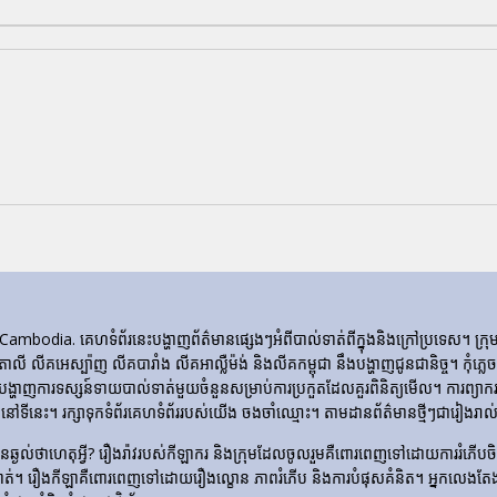
ia. គេហទំព័រ​នេះ​បង្ហាញ​ព័ត៌មាន​ផ្សេងៗ​អំពី​បាល់ទាត់​ពី​ក្នុង​និង​ក្រៅ​ប្រទេស។ 
ីតាលី លីគអេស្ប៉ាញ លីគបារាំង លីគអាល្លឺម៉ង់ និងលីគកម្ពុជា នឹងបង្ហាញជូនជានិច្ច។ កុំភ
ញការទស្សន៍ទាយបាល់ទាត់មួយចំនួនសម្រាប់ការប្រកួតដែលគួរពិនិត្យមើល។ ការព្យាករណ
ទីនេះ។ រក្សាទុកទំព័រគេហទំព័ររបស់យើង ចងចាំឈ្មោះ។ តាមដានព័ត៌មានថ្មីៗជារៀងរាល់ថ
​មិន​ឆ្ងល់​ថា​ហេតុអ្វី? រឿងរ៉ាវ​របស់​កីឡាករ និង​ក្រុម​ដែល​ចូលរួម​គឺ​ពោរពេញ​ទៅ​ដោយ​ការ
ទាត់។ រឿង​កីឡា​គឺ​ពោរពេញ​ទៅ​ដោយ​រឿង​ល្ខោន ភាព​រំភើប និង​ការ​បំផុស​គំនិត។ អ្នកលេងត