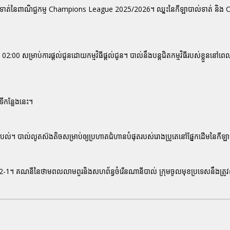
បាល់ទាត់នៃពាណិជ្ជកម្ម Champions League 2025/2026។ ឈ្នះនៃកីឡាបាល់ទាត់ និង 
ង 02:00 សម្រាប់ការផ្តល់ជូនដោយកម្មវិធីផ្តល់ជូន។ បាល់នឹងបន្តជិតកម្មវិធីរបស់ខ្លួននៅព
ីកន្លែងនេះ។
បែល់។ បាល់លូតស៊ងតិចសម្រាប់ឲ្យប្រហាតជំហានបំផុតរបស់រោងប្រូតេនៅផ្នែកដើមនៃកីឡ
 2-1។ គណនីនៃថាមពលលាមពួរនិងសហព័ន្ធចំរើនណានីបាល់ ក្រុមចូលមុខប្រទេសនឹងត្រូ