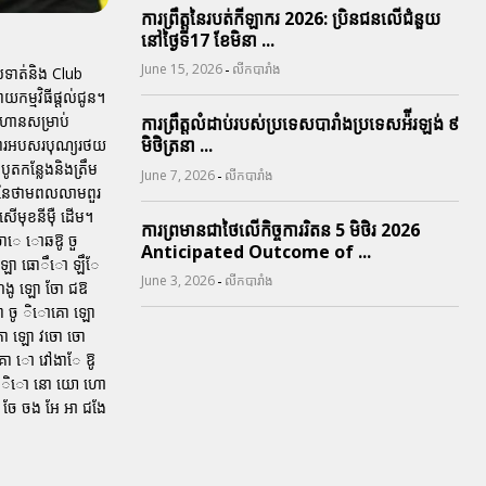
ការព្រឹត្តនៃរបត់កីឡាករ 2026: ប្រិនជនលើជំនួយ
នៅថ្ងៃទី17 ខែមិនា ...
-
June 15, 2026
លីកបារាំង
់ទាត់និង Club
យកម្មវិធីផ្តល់ជូន។
ជំហានសម្រាប់
ការព្រឹត្តលំដាប់របស់ប្រទេសបារាំងប្រទេសអ៉ីរឡង់ ៩
មិថិត្រនា ...
ងការអបសរបុណ្យរថយ
ូតកន្លែងនិងត្រឹម
-
June 7, 2026
លីកបារាំង
នីនៃថាមពលលាមពួរ
សើមុខនីម៉ឺ ដើម។
ការព្រមានជាថៃលើកិច្ចការរិតន 5 មិថិរ 2026
ចោេ ោឆឱូ ចួ
Anticipated Outcome of ...
ោ ឡោ ធោឹោ ឡឹែ
-
June 3, 2026
លីកបារាំង
ងូ ឡោ ចែា ជឱ
ចោ ចូ ិោគោ ឡោ
ោ ឡោ វចោ ចោ
គោ ោ វៅងាែ ឱូ
ងែ ិោ នោ យោ ហោ
ចែ ចង អែ អា ជងែ