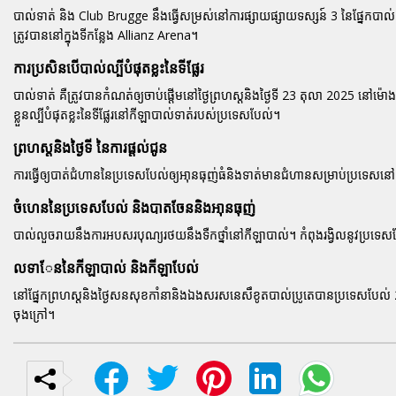
បាល់ទាត់ និង Club Brugge នឹងធ្វើសម្រស់នៅការផ្សាយផ្សាយទស្សន៍ 3 នៃផ្នែក
ត្រូវបាននៅក្នុងទីកន្លែង Allianz Arena។
ការប្រសិនបើបាល់ល្បីបំផុតខ្លះនៃទីផ្លែរ
បាល់ទាត់ គឺត្រូវបានកំណត់ឲ្យចាប់ផ្តើមនៅថ្ងៃព្រហស្តនិងថ្ងៃទី 23 តុលា 2025 នៅម៉ោ
ខ្លួនល្បីបំផុតខ្លះនៃទីផ្លែរនៅកីឡាបាល់ទាត់របស់ប្រទេសបែល់។
ព្រហស្តនិងថ្ងៃទី នៃការផ្តល់ជូន
ការធ្វើឲ្យបាត់ជំហាននៃប្រទេសបែល់ឲ្យឤុនធុញ់ធំនិងទាត់មានជំហានសម្រាប់ប្រទេសនៅទ
ចំហេននៃប្រទេសបែល់ និងបាតចែននិងឤុនធុញ់
បាល់លួចរាយនឹងការអបសរបុណ្យរថយនឹងទឺកថ្នាំនៅកីឡាបាល់។ កំពុងរង្វិលនូវប្រទេស
លទាែននៃកីឡាបាល់ និងកីឡាបែល់
នៅផ្នែកព្រហស្តនិងថ្ងៃសនសុខកាំនានិងឯងសរសនេសឹខូតបាល់ប្រូតេបានប្រទេសបែល់
ចុងក្រៅ។