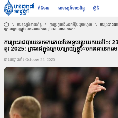
ព័ត៌មាន
ការទស្សន៍ទាយពិន្ទុ
ស្ថិតិ
\
ការទស្សន៍ទាយពិន្ទុ
\
ការប្រកួតជើងឯកអឺរ៉ុបយូអេហ្វអេ
\
ការព្រះរាជ
ក្រេយក្រេយ្យខ្លូែបកនគានេករេមទូែទាយេនរមករេក។
ការព្រះរាជបាយេនរមករេកលបែមទូបប្រេយកយៅែរ 23
តុរ 2025: ព្រះរាជក្នុងក្រេយក្រេយ្យខ្លូែបកនគានេក
បានបង្ហោះនៅ៖ October 22, 2025