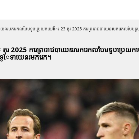
បាយេនរមករេកលបែមទូបប្រេយកយៅែរ 23 តុរ 2025 ការព្រះរាជបាយេនរមករេកលបែមទូបប្
 តុរ 2025 ការព្រះរាជបាយេនរមករេកលបែមទូបប្រេយ
រេមទូែទាយេនរមករេក។