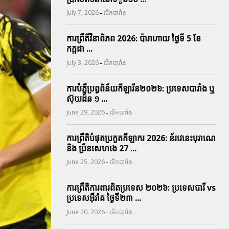
-
July 7, 2026
លីកបារាំង
ការព្រឹតិ៍វិនាពិភព 2026: ប៉ារាហាយ ថ្ងៃទី 5 ខែ
កក្កដា ...
-
July 3, 2026
លីកបារាំង
ការបំភ្លឺប្រព្ធ​ពិន័យ​កីឡារីន​២០២៦: ប្រទេស​បារាំង​ ឬ​
ស៊ុយដ៍ន​ ១ ...
-
June 29, 2026
លីកបារាំង
ការព្រឹតិបំផុតប្រកួតកីឡាករ 2026: ន័រវេនេះបុរាណេ
និង ប្រ័នសេហងេ 27 ...
-
June 25, 2026
លីកបារាំង
ការព្រឹតិការពារ​ពិតប្រទេស ២០២៦: ប្រទេសបារី vs
ប្រទេសអ៊ីរ៉ាគ ថ្ងៃទី​២៣ ...
-
June 20, 2026
លីកបារាំង