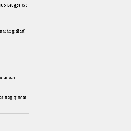
Club Brugge នេះ
េលនេះនិងប្រសិនបើ
ាបាល់នេះ។
វឈប់ជម្រះប្រទេស