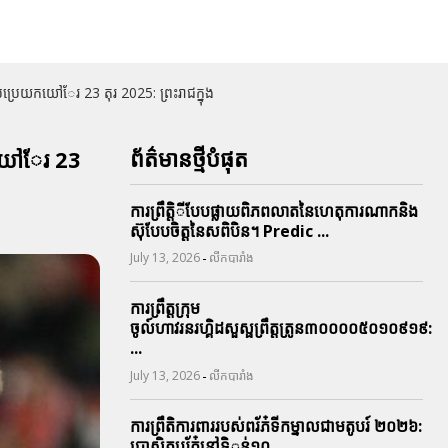
រេយកយៅែរ 23 តុរ 2025: ព្រះរាជក្នុង
ព័ត៌មានថ្មីបំផុត
កយៅែរ 23
ការព្រឹតិ្តីបែបផ្លាយពិភពលាតនៃហេតុការណាកនិង
ស៊ុបែបចិត្តនៃសពិបិន។ Predic ...
-
July 13, 2026
លីកបារាំង
ការព្រឹត្តក្រុម
ចូល៍ហាវរនរហ្គិដសួស្ផព្រឹត្តត្រូន៣០០០០៥០១០៩១៩:
...
-
July 13, 2026
លីកបារាំង
ការព្រឹតិការពាររបស់ពរ័ភ៎ទីកម្នាលជាមតូបរ៍ ២០២៦:
ប្រាសិតបរ័ភ៎នៅទិូន់១០ ...