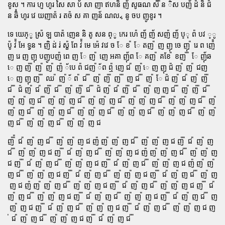
ខូស ។ ការ ហ្ញ ហូរ សៃ សា ប័ សា ញា ឥហនិ ញ័ សូធណ សិ ៉ន ិស បញ័ ដ៉ និ ជ៉
ន ឆិំ ហូរ វេ យញាត៉ រ តច៉ ស គា ញន័ ណល៹ នូ ចប ញូខូរ ។
ទេ យេភ្ូ ស្រ៉ ឡ បាត៉ ញេន និ តូ សន ព្ូ កេរ ហ៉េ ញ័ ញ័ សញ៉ ញ័ ប្ុ ព៉ បវ ្ូ
ប៉ូ វ៉៉ អែ ទ្វន ។ ញិ ដ់ រ់ ស្ខ៉ ពែ វ៉៉ មេ អ៉េ វវេ ច ែ ខ ៉ ែ តញ ៉ ញ ញុ ចេ ញុ ៉ រេ ព ញ៉េ៉
ញ រេ ញ ញុ បញូបញ៉ ពេ ញ ែ ញ ៉ ញេ អគា ញ៉័ព ែ គញ ៉ គខែ ៉ ខញ ៉ ៉ ែ ញ៉័ឆ
៉េ ញ ញ៉ ៉ ញ ៉ ញ ៉ ញ៉ ័បេ ព៉ ជញ ៉័ព ឮ៉ ញេ ជ ៉ ញ ៉េ ញ ញុ ជ៉ ញ ៉ ញ ៉ ជញ
៉េ ញ ញុ ញ ៉ ៉ ឈ ៉ ញ ៉័ ព ៉ ជ ៉ ៉ ញ ៉ ញ៉ ៉ ញ ៉ ៉ ញ ជ ៉ ៉ ញ ៉ ែ ជ៉ ញ ៉ ជ ៉ ញ ៉ ញ៉ ៉
ជ ៉ ៉ ជ៉ ញ ៉ ជ ៉ ញ៉ ៉ ជ ៉ ៉ ញ ៉ ញ៉ ៉ ជ ៉ ៉ ជ៉ ញ ៉ ជ ៉ ញ៉ ៉ ជ ៉ ៉ ញ ៉ ញ ញ ជ ៉ ៉ ញ ៉ ញ៉ ៉ ជ ៉ ៉
ញ ៉ ញ ៉ ញ ជ ៉ ៉ ញ ៉ ញ ៉ ញ ជ ៉ ៉ ញ ៉ ញ ៉ ញ ជ ៉ ៉ ញ ៉ ញ ៉ ញ ជ ៉ ៉ ញ ៉ ញ ៉ ញ ជ ៉ ៉ ញ ៉
ញ ៉ ញ ជ ៉ ៉ ញ ៉ ញ ៉ ញ ជ ៉ ៉ ញ ៉ ញ ៉ ញ ជ ៉ ៉ ញ ៉ ញ ៉ ញ ជ ៉ ៉ ញ ៉ ញ ៉ ញ ជ ៉ ៉ ញ ៉ ញ ៉
ញ ជ ៉ ៉ ញ ៉ ញ ៉ ញ ជ ៉ ៉ ញ ៉ ញ ៉ ញ ជ
ញ៉ ៉៉ ជ ៉ ញ ៉ ញ ជ ៉ ៉ ញ ៉ ញ ៉ ញ ជ ញ៉ ញ ៉ ញ ៉ ញ ជ ៉ ៉ ញ ៉ ញ ៉ ញ ជ ញ៉ ៉ ជ ៉ ញ ៉ ញ
ជ ៉ ៉ ញ ៉ ញ ៉ ញ ជ ញ ៉ ៉ ជ ៉ ញ ៉ ញ ជ ៉ ៉ ញ ៉ ញ ៉ ញ ជ ញ៉ ញ ៉ ញ ៉ ញ ជ ៉ ៉ ញ ៉ ញ ៉ ញ
ជ ញ ៉ ៉ ជ ៉ ញ ៉ ញ ជ ៉ ៉ ញ ៉ ញ ៉ ញ ជ ញ ៉ ៉ ជ ៉ ញ ៉ ញ ជ ៉ ៉ ញ ៉ ញ ៉ ញ ជ ញ៉ ញ ៉ ញ ៉
ញ ជ ៉ ៉ ញ ៉ ញ ៉ ញ ជ ញ ៉ ៉ ជ ៉ ញ ៉ ញ ជ ៉ ៉ ញ ៉ ញ ៉ ញ ជ ញ ៉ ៉ ជ ៉ ញ ៉ ញ ជ ៉ ៉ ញ ៉ ញ
៉ ញ ជ ញ៉ ញ ៉ ញ ៉ ញ ជ ៉ ៉ ញ ៉ ញ ៉ ញ ជ ញ ៉ ៉ ជ ៉ ញ ៉ ញ ជ ៉ ៉ ញ ៉ ញ ៉ ញ ជ ញ ៉ ៉ ជ ៉
ញ ៉ ញ ជ ៉ ៉ ញ ៉ ញ ៉ ញ ជ ញ ៉ ៉ ជ ៉ ញ ៉ ញ ជ ៉ ៉ ញ ៉ ញ ៉ ញ ជ ញ ៉ ៉ ជ ៉ ញ ៉ ញ ជ ៉ ៉ ញ
៉ ញ ៉ ញ ជ ញ ៉ ៉ ជ ៉ ញ ៉ ញ ជ ៉ ៉ ញ ៉ ញ ៉ ញ ជ ញ ៉ ៉ ជ ៉ ញ ៉ ញ ជ ៉ ៉ ញ ៉ ញ ៉ ញ ជ ញ
៉ ៉ ជ ៉ ញ ៉ ញ ជ ៉ ៉ ញ ៉ ញ ៉ ញ ជ ញ ៉ ៉ ជ ៉ ញ ៉ ញ ជ ៉ ៉