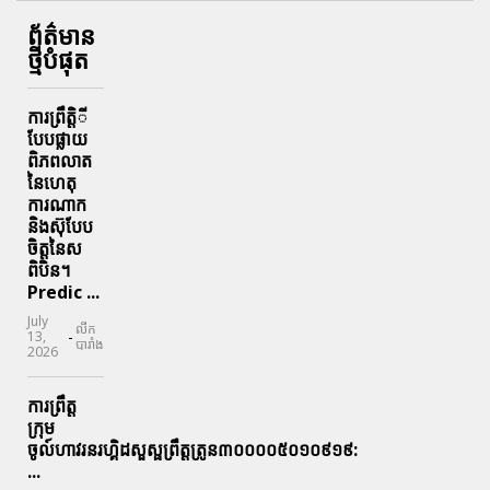
ព័ត៌មាន
ថ្មីបំផុត
ការព្រឹតិ្តី
បែបផ្លាយ
ពិភពលាត
នៃហេតុ
ការណាក
និងស៊ុបែប
ចិត្តនៃស
ពិបិន។
Predic ...
July
លីក
-
13,
បារាំង
2026
ការព្រឹត្ត
ក្រុម
ចូល៍ហាវរនរហ្គិដសួស្ផព្រឹត្តត្រូន៣០០០០៥០១០៩១៩:
...