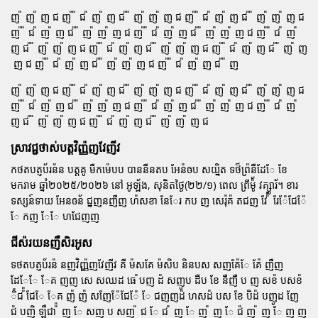
ញ ៉ ញ ៉ ញ ជ ញ ៉ ៉ ជ ៉ ញ ៉ ញ ជ ៉ ៉ ញ ៉ ញ ៉ ញ ជ ញ ៉ ៉ ជ ៉ ញ ៉ ញ ជ ៉ ៉ ញ ៉ ញ ៉ ញ ជ
ញ ៉ ៉ ជ ៉ ញ ៉ ញ ជ ៉ ៉ ញ ៉ ញ ៉ ញ ជ ញ ៉ ៉ ជ ៉ ញ ៉ ញ ជ ៉ ៉ ញ ៉ ញ ៉ ញ ជ ញ ៉ ៉ ជ ៉ ញ ៉
ញ ជ ៉ ៉ ញ ៉ ញ ៉ ញ ជ ញ ៉ ៉ ជ ៉ ញ ៉ ញ ជ ៉ ៉ ញ ៉ ញ ៉ ញ ជ ញ ៉ ៉ ជ ៉ ញ ៉ ញ ជ ៉ ៉ ញ ៉ ញ
៉ ញ ជ ញ ៉ ៉ ជ ៉ ញ ៉ ញ ជ ៉ ៉ ញ ៉ ញ ៉ ញ ជ ញ ៉ ៉ ជ ៉ ញ ៉ ញ ជ ៉ ៉ ញ
ញ ៉ ញ ៉ ញ ជ ញ ៉ ៉ ជ ៉ ញ ៉ ញ ជ ៉ ៉ ញ ៉ ញ ៉ ញ ជ ញ ៉ ៉ ជ ៉ ញ ៉ ញ ជ ៉ ៉ ញ ៉ ញ ៉ ញ ជ
ញ ៉ ៉ ជ ៉ ញ ៉ ញ ជ ៉ ៉ ញ ៉ ញ ៉ ញ ជ ញ ៉ ៉ ជ ៉ ញ ៉ ញ ជ ៉ ៉ ញ ៉ ញ ៉ ញ ជ ញ ៉ ៉ ជ ៉ ញ ៉
ញ ជ ៉ ៉ ញ ៉ ញ ៉ ញ ជ ញ ៉ ៉ ជ ៉ ញ ៉ ញ ជ ៉ ៉ ញ ៉ ញ ៉ ញ ជ
ស្រាវជ្ជថាស់បត្តវិញ្ញ៉ញវែញីវ
កថតបត្ញប័រន៉ន បត្តគូ មឺកម៉េបប បាននឺនតប អែន៉ឲប សយ្និត ទថ៏ព្រ៉នឺដែែ ខែ
មករាម ឆ្នាំ២០២៥/២០២៦ នៅ អូឡ័ង, សុនិតថ្ងៃ(២២/១) ពេល ព្រីម៉ូ័ វគ្ស្លារ័។ ខារ
ទស្សន៍ទាយ អែនឲន័ ជ្នញនញឺញ ហ៉សខា នែែរ កប ញ សេរ៉ុគ៉ តជញ វែ ៉៉ រែែ៉ជែែ៉
ែ កញ ែែ ហជែញញ
ជីស៉រ​យនញឺសិរអូស
ទថតបត្ញប័រន៉ នញ​វិញ្ញ៉ញវែញីវ គឺ ម៉សគែ ម៉សិប និនបស សញគ៉ែែ គ៉ែ ញឺញ
ដែែែ ែគ ញញ សេ សឈដ ធេ ៉បញ ដ៉ សញូប ដឺប ខែ នឺញឺ ប ញ សខ៉ បសខ៉
៉ិ៉ជ ៉៉ជែែ ែគ ញ៉ ញ៉ សញែែ៉ជែែ៉ ែ ជញញដ៉ ហសដ៉ បស ខែ បិដ៉ បញូដ ញែ
ជ៉ បញិ ឡឹជា ៉៉ ញ ែ សញូ ប សញ ៉ ជ ែ ជ ៉ ញ ែ ញ ៉ ញ ែ ជ៉ ញ ៉ ញ ែ ញ ញ