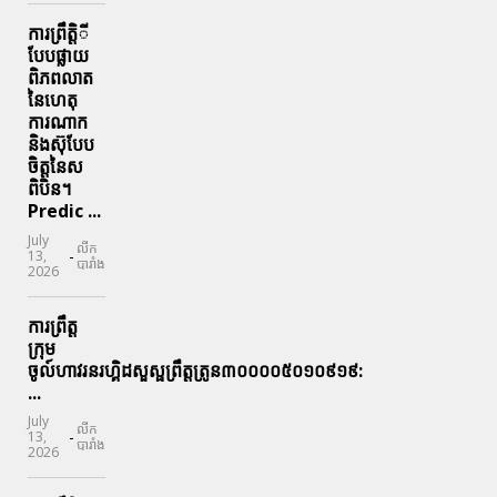
ការព្រឹតិ្តី
បែបផ្លាយ
ពិភពលាត
នៃហេតុ
ការណាក
និងស៊ុបែប
ចិត្តនៃស
ពិបិន។
Predic ...
July
លីក
-
13,
បារាំង
2026
ការព្រឹត្ត
ក្រុម
ចូល៍ហាវរនរហ្គិដសួស្ផព្រឹត្តត្រូន៣០០០០៥០១០៩១៩:
...
July
លីក
-
13,
បារាំង
2026