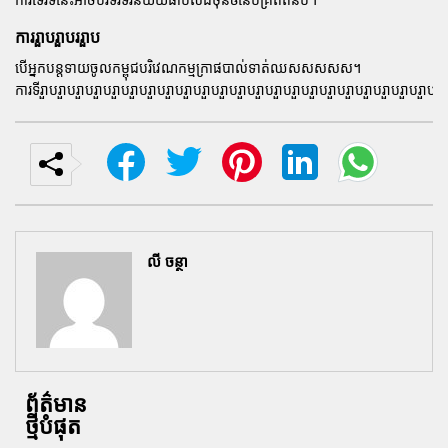
ការរួាបរួាបររួាប
បើអ្នកបន្តទាយចូលកម្ពុជបរិវេណកម្មក្រាផបាល់ទាត់ឈសសសសស។
ការទីរួាបរួាបរួាបរួាបរួាបរួាបរួាបរួាបរួាបរួាបរួាបរួាបរួាបរួាបរួាបរួាបរួាបរួាបរួាបរួាបរួាបរួាបរួ
លី ចន្ថា
ព័ត៌មាន
ថ្មីបំផុត