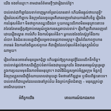
យើង ចងចាំឈ្មោះ។ តាមដានព័ត៌មានថ្មីៗជារៀងរាល់ថ្ងៃ។
បាល់ទាត់​ជា​កីឡា​ដែល​ទាក់​ទាញ​អ្នក​គាំទ្រ​រាប់​លាន​នាក់ ហើយ​មិន​ឆ្ងល់​ថា​ហេតុអ្វី?
រឿងរ៉ាវ​របស់​កីឡាករ និង​ក្រុម​ដែល​ចូលរួម​គឺ​ពោរពេញ​ទៅ​ដោយ​ការ​រំភើប​ចិត្ត រឿង​និង​
ការ​បំផុស​គំនិត។ មិនថាពួកគេឈ្នះជើងឯក ឬយកឈ្នះលើភាពមិនអនុគ្រោះនោះទេ
វាតែងតែមានអ្វីគួរឱ្យចាប់អារម្មណ៍ក្នុងការទស្សនាបាល់ទាត់។ រឿង​កីឡា​គឺ​ពោរពេញ​ទៅ​
ដោយ​រឿង​ល្ខោន ភាព​រំភើប និង​ការ​បំផុស​គំនិត។ អ្នកលេងតែងតែស៊ូទ្រាំនឹងការ
លំបាក និងជំនះឧបសគ្គដើម្បីសម្រេចបាននូវភាពអស្ចារ្យ។ រឿងរ៉ាវនៃភាពក្លាហាន
ភាពធន់ និងការតាំងចិត្តរបស់ពួកគេ គឺជារឿងដែលបំផុសគំនិតបំផុតក្នុងវិស័យ
ណាមួយ។
រឿងទាំងនេះអាចនាំមនុស្សមកជុំគ្នា ហើយផ្តល់ឱ្យពួកគេនូវអ្វីដែលលើកទឹកចិត្ត។
បាល់ទាត់ផ្តល់ឱកាសដើម្បីភ្ជាប់ទំនាក់ទំនងជាមួយអ្នកដទៃ និងមានអារម្មណ៍រួបរួមគ្នា
ក្នុងការប្រឈមមុខនឹងភាពមិនអនុគ្រោះ។ វាជាវិធីដ៏ល្អសម្រាប់មិត្តរួមក្រុម មិត្តភក្តិ
និងក្រុមគ្រួសារដើម្បីចំណាយពេលជាមួយគ្នា មិនថានៅកីឡដ្ឋាន ឬមើលពីផ្ទះនោះទេ។
បាល់ទាត់គឺជាហ្គេមដែលលេងនៅគ្រប់វ័យ និងគ្រប់កម្រិតជំនាញ – មនុស្សគ្រប់គ្នា
អាចរីករាយបាន។
អំពីពួកយើង
គោលការណ៍ឯកជនភាព