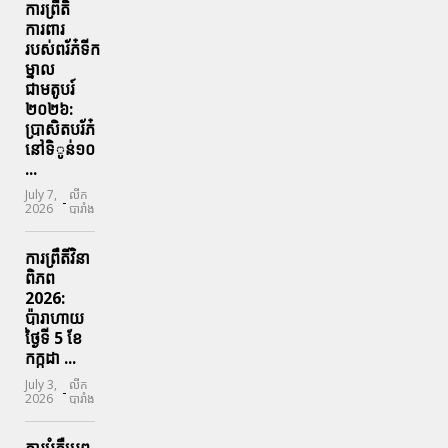
ការព្រឹតិ
ការពារ
របស់ពរ័ភ៎ទីក
ម្នាល
ជាមតូបរ៍
២០២៦:
ប្រាសិតបរ័ភ៎
នៅទិូន់១០
...
July 7,
លីក
-
2026
បារាំង
ការព្រឹតិ៍វិនា
ពិភព
2026:
ប៉ារាហាយ
ថ្ងៃទី 5 ខែ
កក្កដា ...
July 3,
លីក
-
2026
បារាំង
ការបំភ្លឺប្រព្ធ​