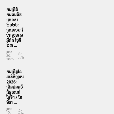
ការព្រឹតិ
ការពារ​ពិត
ប្រទេស
២០២៦:
ប្រទេសបារី
vs ប្រទេស
អ៊ីរ៉ាគ ថ្ងៃទី​
២៣ ...
June
លីក
-
20,
បារាំង
2026
ការព្រឹត្តនៃ
របត់កីឡាករ
2026:
ប្រិនជនលើ
ជំនួយនៅ
ថ្ងៃទី17 ខែ
មិនា ...
June
លីក
-
15,