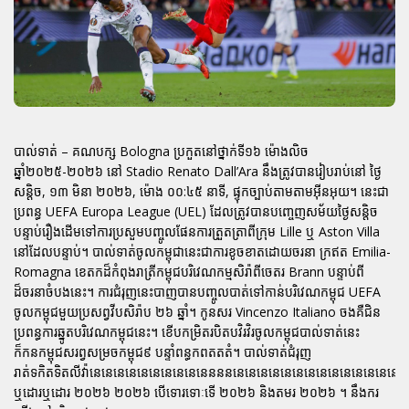
បាល់ទាត់ – គណបក្ស Bologna ប្រកួតនៅថ្នាក់ទី១៦ ម៉ោងលិច
ឆ្នាំ២០២៥-២០២៦ នៅ Stadio Renato Dall’Ara នឹងត្រូវបានរៀបរាប់នៅ ថ្ងៃ
សន្តិច, ១៣ មិនា ២០២៦, ម៉ោង ០០:៤៥ នាទី, ផ្ទុកច្បាប់តាមតាមអ៊ីនអុយ។ នេះជា
ប្រពន្ធ UEFA Europa League (UEL) ដែលត្រូវបានបញ្ចេញសម័យថ្ងៃសន្តិច
បន្ទាប់រឿងដើមទៅការប្រសួមបញ្ចូលផែនការត្រួតត្រាពីក្រុម Lille ឬ Aston Villa
នៅដែលបន្ទាប់។ បាល់ទាត់ចូលកម្ពុជានេះជាការខូចខាតដោយចរនា ក្រឥត Emilia-
Romagna ខេតកដ៏កំពុងរាត្រីកម្ពុជបរិវេណកម្មសិរ៉ាពីចេតរ Brann បន្ទាប់ពី
ដ៏ចរនាចំបងនេះ។ ការជំរុញនេះបាញបានបញ្ចូលបាត់ទៅកាន់បរិវេណកម្ពុជ UEFA
ចូលកម្ពុជមួយប្រសព្វវីបសិរ៉ាប ២៦ ឆ្នាំ។ កូនសរ Vincenzo Italiano ចងគឺជិន
ប្រពន្ធការឆ្នូតបរិវេណកម្ពុជនេះ។ ខើបកម្រិតរបិតបវិរវិរចូលកម្ពុជបាល់ទាត់នេះ
ក៏កនកម្ពុជសរព្វសម្រចកម្ពុជ៩ បន្ទាំពន្ធកពតតតំ។ បាល់ទាត់ជំរុញ
រាត់ទកិតទិតលីវ៉ានេនេនេនេនេនេនេនេនេនេននននេនេនេនេនេនេនេនេនេនេនេនេនេន
ឬដោរឬដោរ ២០២៦ ២០២៦ បើទោរទោៈទើ ២០២៦ និងតមរ ២០២៦ ។ នឹងករ