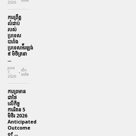
បារាំង
2026
ការព្រឹត្ត
លំដាប់
របស់
ប្រទេស
បារាំង
ប្រទេសអ៉ីរឡង់
៩ មិថិត្រនា
...
June
លីក
-
7,
បារាំង
2026
ការព្រមាន
ជាថៃ
លើកិច្ច
ការរិតន 5
មិថិរ 2026
Anticipated
Outcome
of ...