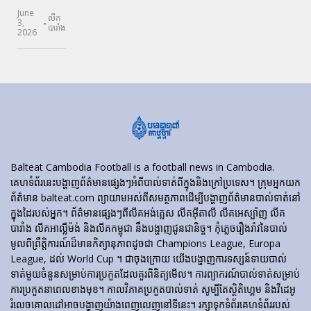
June
លីក
-
3,
បារាំង
2026
Balteat Cambodia Football is a football news in Cambodia.
គេហទំព័រ​នេះ​បង្ហាញ​ព័ត៌មាន​ផ្សេងៗ​អំពី​បាល់ទាត់​ពី​ក្នុង​និង​ក្រៅ​ប្រទេស។ ក្រុមអ្នកយក
ព័ត៌មាន balteat.com ព្យាយាមអស់ពីសមត្ថភាពដើម្បីបង្ហាញព័ត៌មានបាល់ទាត់នៅ
ក្នុងដៃរបស់អ្នក។ ព័ត៌មានផ្សេងៗពីលីគអង់គ្លេស លីគអ៊ីតាលី លីគអេស្ប៉ាញ លីគ
បារាំង លីគអាល្លឺម៉ង់ និងលីគកម្ពុជា នឹងបង្ហាញជូនជានិច្ច។ កុំភ្លេចរឿងរ៉ាវនៃបាល់
មូលពីព្រឹត្តិការណ៍ដ៏មានកិត្យានុភាពដូចជា Champions League, Europa
League, ដល់ World Cup ។ ជាចុងក្រោយ យើងបង្ហាញការទស្សន៍ទាយបាល់
ទាត់មួយចំនួនសម្រាប់ការប្រកួតដែលគួរពិនិត្យមើល។ ការព្យាករណ៍បាល់ទាត់សម្រាប់
ការប្រកួតនាពេលខាងមុខ។ កាលវិភាគប្រកួតបាល់ទាត់ សូម្បីតែស្ថិតិហ្គេម និងវីដេអូ
រំលេចគោលដៅអាចបង្ហាញយ៉ាងពេញលេញនៅទីនេះ។ រក្សាទុកទំព័រគេហទំព័ររបស់