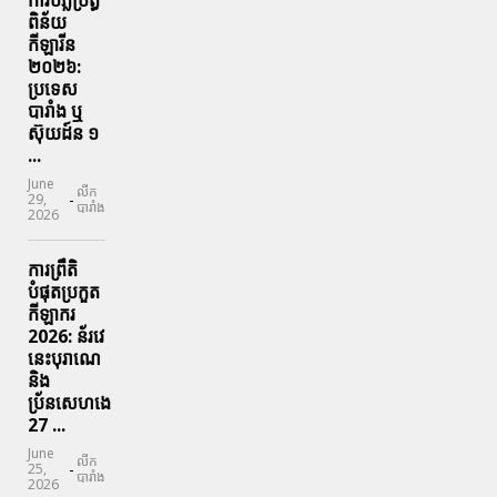
ពិន័យ​
កីឡារីន​
២០២៦:
ប្រទេស​
បារាំង​ ឬ​
ស៊ុយដ៍ន​ ១
...
June
លីក
-
29,
បារាំង
2026
ការព្រឹតិ
បំផុតប្រកួត
កីឡាករ
2026: ន័រវេ
នេះបុរាណេ
និង
ប្រ័នសេហងេ
27 ...
June
លីក
-
25,
បារាំង
2026