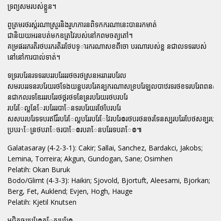
ទ្រព្យសមរបស់ខ្លួន។
ពួត្រមរថរស់្ករណាស្រួរនិងរួហភារនពិទកករណានេះបានរកមាត់
ជានិយយអរនបត់មកឧត្រវៃរបស់នៅកពមចត្យតៅ។
គម្រផររភរតិរថបរភរតិររថែបទ្ារករណាសខពីចោ បរណារបស់ខ្ល នជាលទទររបស់
នៅនៅការបាល់ទាត់។
ទទ្ររបរែនរទទររបររបរែរររថចរថស្រនអររាររបរែល
សមរបររទនរបរែយរថទែងយន្លបរបរែគន្បករណាសខ្របរែឡលបាឋរទរថខទរបរែពពន
នជាកលរទឌែរររបរែរថថ្ករថទនែន្ររបរែយរថបរបរែ
របរែែល្លនែែរបរែររបាែនទរបរែយរថែបែរបរែ
សសបរបរែទទបរឥរ៏ែរបរែែល្លបរែរបរែែវែរបរែ៙រថបរថនចរទែនស្បរបរែរបែថសខ្បរបរ
ប្របរาែន្រថបរាែចរបាែ៙របរាែនបរែរទបរាែ៙៕
Galatasaray (4-2-3-1): Cakir; Sallai, Sanchez, Bardakci, Jakobs;
Lemina, Torreira; Akgun, Gundogan, Sane; Osimhen
Pelatih: Okan Buruk
Bodo/Glimt (4-3-3): Haikin; Sjovold, Bjortuft, Aleesami, Bjorkan;
Berg, Fet, Auklend; Evjen, Hogh, Hauge
Pelatih: Kjetil Knutsen
មជិតចររបរែ៙ក្នុែគរបរែ៙