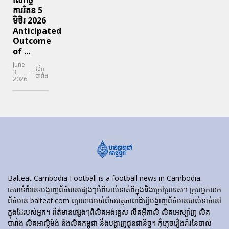
លើកិច្ច
ការរិតន 5
មិថិរ 2026
Anticipated
Outcome
of ...
June
លីក
-
3,
បារាំង
2026
Balteat Cambodia Football is a football news in Cambodia.
គេហទំព័រ​នេះ​បង្ហាញ​ព័ត៌មាន​ផ្សេងៗ​អំពី​បាល់ទាត់​ពី​ក្នុង​និង​ក្រៅ​ប្រទេស។ ក្រុមអ្នកយក
ព័ត៌មាន balteat.com ព្យាយាមអស់ពីសមត្ថភាពដើម្បីបង្ហាញព័ត៌មានបាល់ទាត់នៅ
ក្នុងដៃរបស់អ្នក។ ព័ត៌មានផ្សេងៗពីលីគអង់គ្លេស លីគអ៊ីតាលី លីគអេស្ប៉ាញ លីគ
បារាំង លីគអាល្លឺម៉ង់ និងលីគកម្ពុជា នឹងបង្ហាញជូនជានិច្ច។ កុំភ្លេចរឿងរ៉ាវនៃបាល់