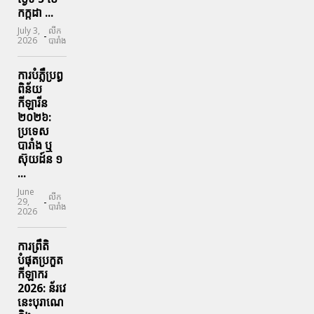
កក្កដា ...
July 3,
លីក
-
2026
បារាំង
ការបំភ្លឺប្រព្ធ​
ពិន័យ​
កីឡារីន​
២០២៦:
ប្រទេស​
បារាំង​ ឬ​
ស៊ុយដ៍ន​ ១
...
June
លីក
-
29,
បារាំង
2026
ការព្រឹតិ
បំផុតប្រកួត
កីឡាករ
2026: ន័រវេ
នេះបុរាណេ