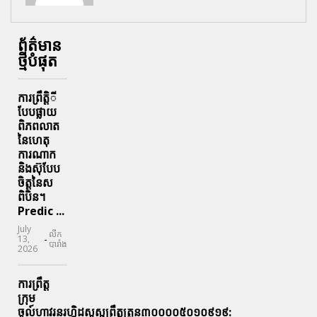
ព័ត៌មាន
ថ្មីបំផុត
ការព្រឹតិ្តី
បែបផ្លាយ
ពិភពលាត
នៃហេតុ
ការណាក
និងស៊ុបែប
ចិត្តនៃស
ពិបិន។
Predic ...
July
លីក
-
13,
បារាំង
2026
ការព្រឹត្ត
ក្រុម
ចូល៍ហាវរនរហ្គិដសួស្ផព្រឹត្តត្រូន៣០០០០៥០១០៩១៩: