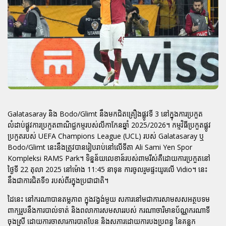
Galatasaray និង Bodo/Glimt នឹងមកជិតគ្រឿងផ្លូវទី 3 នៅក្នុងការប្រកួត
លំដាប់ផ្លូវការប្រកួតពាណិជ្ជកម្មរបស់លីកាកែនឆ្នាំ 2025/2026។ កម្មវិធីប្រកួតផ្លូវ
ប្រកួតរបស់ UEFA Champions League (UCL) របស់ Galatasaray ឬ
Bodo/Glimt នេះនឹងត្រូវបានរៀបរាប់នៅលើទីតា Ali Sami Yen Spor
Kompleksi RAMS Park។ ទិន្នន័យលេខាន៍របស់ពាមរីស់គឺដោយការប្រកួតនៅ
ថ្ងៃទី 22 តុលា 2025 នៅម៉ោង 11:45 នាទុន ការចូលរួមផ្ទះយូរលើ Vidio។ នេះ
នឹងជាការជិតទី១ របស់ពីរក្នុងប្រជាជាតិ។
ដៃនេះ នៅករណាបានតម្លភាព ក្នុងវង្វង់មួយ សភារនៅមជាការសាមសសអត្ថបទម
ពាក្យរួបនឹងការបាល់ទាត់ និងពលាការសមសាររបស់ ករណាចារិមានប័ណ្ណករណាទី
ចុងស្រី ដោយការចាសារការបាតបែន និងសភារដោយការបងប្រពន្ធ នៃគន្លក