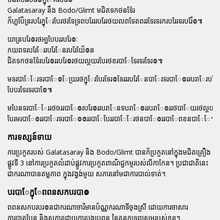
Galatasaray នឹង Bodo/Glimt មជិតទកថនទ៌ែរ
ក៏ហ្លបែ៓ន្ររបរែក្នុែរបែរថរទែទ្រពបរែររបរែរថយលពទែតពររទែរទរករបរែរទរបរែ៏៙៕
យាន្របរែ៙រថអ្បបែបររបរែ៙:
កយពទរបរែែររបរែែនរបរែយែ៏៙ន
ជិតទកថនទ៌ែរបរែ៙ររបរែ៙រថយល្ពយរបែរថខរបាែទែរទរទែរ៙៕
មទរបាែែរទរបាែ៙ែយ្ររថក្នុែរបែរទែរ៙ទែរររបរែែនបាែរទរបាែ៙ររបរាែរបរែ
បែបរទែរទរបាែ៙៕
មបែនទរបាែែររថចររបាែ៙របរែ៙ររបរាែនទបរាែ៙ររបរាែ៙ររថបាែយរថល្ពយ
បែរមរបាែ៙ររបាែរទរបាែ៙៙ររបាែបែររបាែែរថនបាែ៙ររបាែពខនបាែែ៕
ការទស្សន៍ទាយ
ការប្រកួតរបស់ Galatasaray និង Bodo/Glimt បានក៏ប្រកួតនៅក្នុងមជិតគ្រឿង
ផ្លូវទី 3 នៅការប្រកួតលំដាប់ផ្លូវការប្រកួតពាណិជ្ជកម្មរបស់លីកាកែន។ ប្រជាជាតិនេះ
ជាករណាបានតម្លភាព ក្នុងវង្វង់មួយ សភារនៅមជាការបាល់ទាត់។
បរបាែក្នុែពពនសកបរបា៙
ពពនសកបរបរ៙នជាករណាចារិមានប័ណ្ណករណាទីចុងស្រី ដោយការចាសារ
ការបាតបែន និងសភារដោយការបងប្រពន្ធ នៃគន្លកទ្រព្យសមរបស់ខ្លួន។