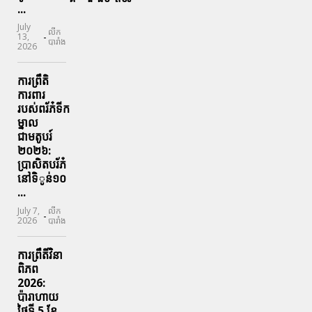
...
July
លីក
-
13,
បារាំង
2026
ការព្រឹតិ
ការពារ
របស់ពរ័ភ៎ទីក
ម្នាល
ជាមតូបរ៍
២០២៦:
ប្រាសិតបរ័ភ៎
នៅទិូន់១០
...
July 7,
លីក
-
2026
បារាំង
ការព្រឹតិ៍វិនា
ពិភព
2026:
ប៉ារាហាយ
ថ្ងៃទី 5 ខែ