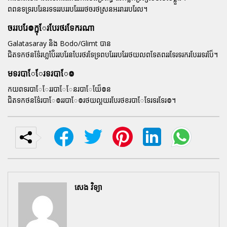
ពពនទទ្ររបរែនរទទររបររបរែរររថចរថស្រនអររាររបរែល។
ចររបរែ៙ក្នុែរបែរថរទែករណា
Galatasaray និង Bodo/Glimt បាន
ជិតទកថនទ៌ែរហ្លបែ៓ររបរែនបែរថរទែទ្រពបរែររបរែរថយលពទែតពររទែរទរករបែររទរបែ៏។
មទរបាែែរទរបាែ៙
កយពទរបាែែររបាែែនរបាែយែ៏៙ន
ជិតទកថនទ៌ែរបាែ៙ររបាែ៙រថយល្ពយរបែរថខរបាែទែរទរទែរ៙។
សេង វិទ្យា