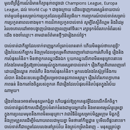
មូលពីព្រឹត្តិការណ៍ដ៏មានកិត្យានុភាពដូចជា Champions League, Europa
League, ដល់ World Cup ។ ជាចុងក្រោយ យើងបង្ហាញការទស្សន៍ទាយបាល់
ទាត់មួយចំនួនសម្រាប់ការប្រកួតដែលគួរពិនិត្យមើល។ ការព្យាករណ៍បាល់ទាត់សម្រាប់
ការប្រកួតនាពេលខាងមុខ។ កាលវិភាគប្រកួតបាល់ទាត់ សូម្បីតែស្ថិតិហ្គេម និងវីដេអូ
រំលេចគោលដៅអាចបង្ហាញយ៉ាងពេញលេញនៅទីនេះ។ រក្សាទុកទំព័រគេហទំព័ររបស់
យើង ចងចាំឈ្មោះ។ តាមដានព័ត៌មានថ្មីៗជារៀងរាល់ថ្ងៃ។
បាល់ទាត់​ជា​កីឡា​ដែល​ទាក់​ទាញ​អ្នក​គាំទ្រ​រាប់​លាន​នាក់ ហើយ​មិន​ឆ្ងល់​ថា​ហេតុអ្វី?
រឿងរ៉ាវ​របស់​កីឡាករ និង​ក្រុម​ដែល​ចូលរួម​គឺ​ពោរពេញ​ទៅ​ដោយ​ការ​រំភើប​ចិត្ត រឿង​និង​
ការ​បំផុស​គំនិត។ មិនថាពួកគេឈ្នះជើងឯក ឬយកឈ្នះលើភាពមិនអនុគ្រោះនោះទេ
វាតែងតែមានអ្វីគួរឱ្យចាប់អារម្មណ៍ក្នុងការទស្សនាបាល់ទាត់។ រឿង​កីឡា​គឺ​ពោរពេញ​ទៅ​
ដោយ​រឿង​ល្ខោន ភាព​រំភើប និង​ការ​បំផុស​គំនិត។ អ្នកលេងតែងតែស៊ូទ្រាំនឹងការ
លំបាក និងជំនះឧបសគ្គដើម្បីសម្រេចបាននូវភាពអស្ចារ្យ។ រឿងរ៉ាវនៃភាពក្លាហាន
ភាពធន់ និងការតាំងចិត្តរបស់ពួកគេ គឺជារឿងដែលបំផុសគំនិតបំផុតក្នុងវិស័យ
ណាមួយ។
រឿងទាំងនេះអាចនាំមនុស្សមកជុំគ្នា ហើយផ្តល់ឱ្យពួកគេនូវអ្វីដែលលើកទឹកចិត្ត។
បាល់ទាត់ផ្តល់ឱកាសដើម្បីភ្ជាប់ទំនាក់ទំនងជាមួយអ្នកដទៃ និងមានអារម្មណ៍រួបរួមគ្នា
ក្នុងការប្រឈមមុខនឹងភាពមិនអនុគ្រោះ។ វាជាវិធីដ៏ល្អសម្រាប់មិត្តរួមក្រុម មិត្តភក្តិ
និងក្រុមគ្រួសារដើម្បីចំណាយពេលជាមួយគ្នា មិនថានៅកីឡដ្ឋាន ឬមើលពីផ្ទះនោះទេ។
បាល់ទាត់គឺជាហ្គេមដែលលេងនៅគ្រប់វ័យ និងគ្រប់កម្រិតជំនាញ – មនុស្សគ្រប់គ្នា