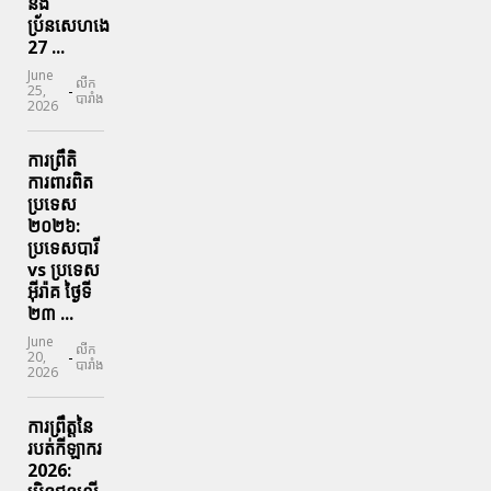
និង
ប្រ័នសេហងេ
27 ...
June
លីក
-
25,
បារាំង
2026
ការព្រឹតិ
ការពារ​ពិត
ប្រទេស
២០២៦:
ប្រទេសបារី
vs ប្រទេស
អ៊ីរ៉ាគ ថ្ងៃទី​
២៣ ...
June
លីក
-
20,
បារាំង
2026
ការព្រឹត្តនៃ
របត់កីឡាករ
2026: