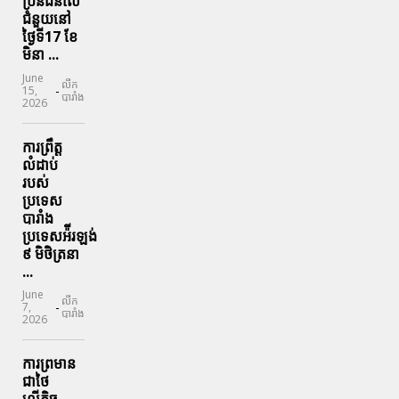
ប្រិនជនលើ
ជំនួយនៅ
ថ្ងៃទី17 ខែ
មិនា ...
June
លីក
-
15,
បារាំង
2026
ការព្រឹត្ត
លំដាប់
របស់
ប្រទេស
បារាំង
ប្រទេសអ៉ីរឡង់
៩ មិថិត្រនា
...
June
លីក
-
7,
បារាំង
2026
ការព្រមាន
ជាថៃ