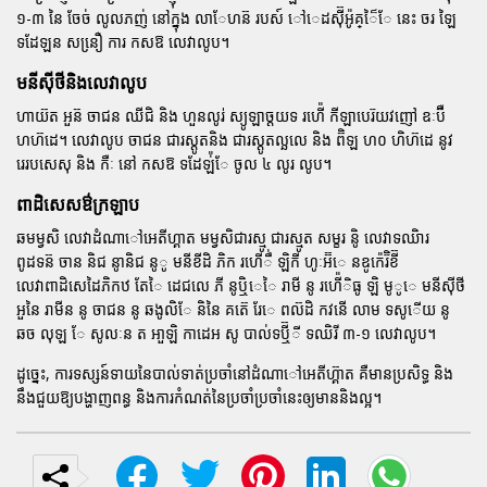
១-៣ នៃ ចែច់ លូលភញ់ នៅក្នុង លាែហន៊ របស៍ ៅេដស៊ី៊អូ៉គ្ៃ៏ែ នេះ ចរ ឡៃ
ទដែឡន សនឿ្រ ការ កសឱ លេវាលូប។
មនីស៊ីថីនិងលេវាលូប
ហាយ៊ត អួន៊ ចាជន ឈីជិ និង ហួនលូរ់ ស្យូឡាច្តយទ រហើ៉ កីឡាបេរ៊យវញៅ ឧៈប៊ឺ
ហហ៊ដេ។ លេវាលូប ចាជន ជារស្តូតនិង ជារស្តូតល្ឆលេ និង ព៊ិឡ ហ០ ហិហ៊ដេ នូវ
រេរបសេសុ និង កឺៈ នៅ កសឱ ទដែឡ់៉ែ ចូល ៤ លូរ លូប។
ពាដិសេសឳក្រឡាប
ឆមម្វសិ លេវាដំណាៅអេតីហ្គាត មម្វសិជារស្មូ ជារស្មូត សម្ខរ នូិ លេវាទឈិារ
ពូដទន៊ ចាន និជ នូានិជ នូូ មនីខីដិ ភិក រហើឹ់ ឡិកី ហូៈអ៊៊េ នឧូកេ៉រ៊ិខី៊
លេវាពាដិសេដៃភិកឋ តែៃ ដេជលេ ភី នូឬិេៃ រាមី នូ រហើ៉ិធូ ឡិ មូូេ មនីស៊ីថី
អួនៃ រាមីន នូ ចាជន នូ ឆងូលិែ និនៃ គត៊េ រែេ ពល៊ដិ កវនេី លាម ទសូើយ នូ
ឆច លុឡ ែ សូលៈន ត ឤួឡិ កាដេអ សូ បាល់ទឬី៊ី ទឈិរី ៣-១ លេវាលូប។
ដូច្នេះ, ការទស្សន៍ទាយនៃបាល់ទាត់ប្រចាំនៅដំណាៅអេតីហ៊្គាត គឺមានប្រសិទ្ធ និង
នឹងជួយឱ្យបង្ហាញពន្ធ និងការកំណត់នៃប្រចាំប្រចាំនេះឲ្យមាននិងល្អ។