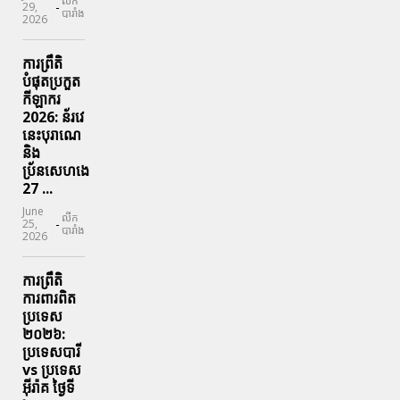
លីក
-
29,
បារាំង
2026
ការព្រឹតិ
បំផុតប្រកួត
កីឡាករ
2026: ន័រវេ
នេះបុរាណេ
និង
ប្រ័នសេហងេ
27 ...
June
លីក
-
25,
បារាំង
2026
ការព្រឹតិ
ការពារ​ពិត
ប្រទេស
២០២៦:
ប្រទេសបារី
vs ប្រទេស
អ៊ីរ៉ាគ ថ្ងៃទី​