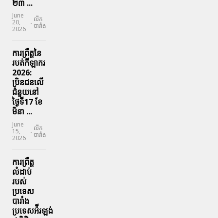
២៣ ...
June
លីក
-
20,
បារាំង
2026
ការព្រឹត្តនៃ
របត់កីឡាករ
2026:
ប្រិនជនលើ
ជំនួយនៅ
ថ្ងៃទី17 ខែ
មិនា ...
June
លីក
-
15,
បារាំង
2026
ការព្រឹត្ត
លំដាប់
របស់
ប្រទេស
បារាំង
ប្រទេសអ៉ីរឡង់