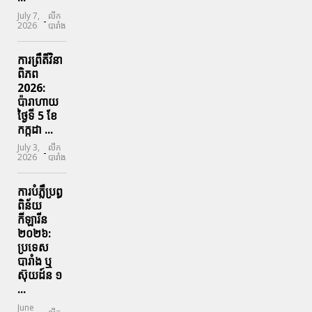
July 7,
លីក
-
2026
បារាំង
ការព្រឹតិ៍វិនា
ពិភព
2026:
ប៉ារាហាយ
ថ្ងៃទី 5 ខែ
កក្កដា ...
July 3,
លីក
-
2026
បារាំង
ការបំភ្លឺប្រព្ធ​
ពិន័យ​
កីឡារីន​
២០២៦:
ប្រទេស​
បារាំង​ ឬ​
ស៊ុយដ៍ន​ ១
...
June