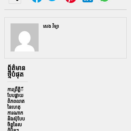
សេង វិទ្យា
ព័ត៌មាន
ថ្មីបំផុត
ការព្រឹតិ្តី
បែបផ្លាយ
ពិភពលាត
នៃហេតុ
ការណាក
និងស៊ុបែប
ចិត្តនៃស
ពិបិន។