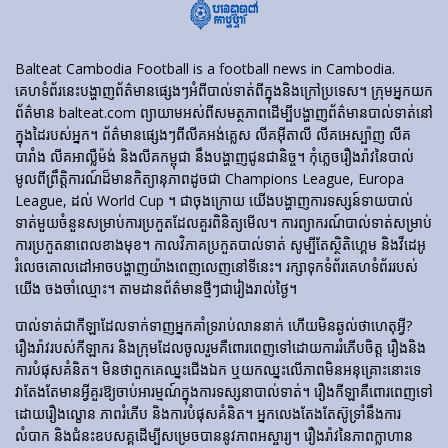
Balteat Cambodia Football is a football news in Cambodia.
គេហទំព័រ​នេះ​បង្ហាញ​ព័ត៌មាន​ផ្សេងៗ​អំពី​បាល់ទាត់​ពី​ក្នុង​និង​ក្រៅ​ប្រទេស។ ក្រុមអ្នកយក
ព័ត៌មាន balteat.com ព្យាយាមអស់ពីសមត្ថភាពដើម្បីបង្ហាញព័ត៌មានបាល់ទាត់នៅ
ក្នុងដៃរបស់អ្នក។ ព័ត៌មានផ្សេងៗពីលីគអង់គ្លេស លីគអ៊ីតាលី លីគអេស្ប៉ាញ លីគ
បារាំង លីគអាល្លឺម៉ង់ និងលីគកម្ពុជា នឹងបង្ហាញជូនជានិច្ច។ កុំភ្លេចរឿងរ៉ាវនៃបាល់
មូលពីព្រឹត្តិការណ៍ដ៏មានកិត្យានុភាពដូចជា Champions League, Europa
League, ដល់ World Cup ។ ជាចុងក្រោយ យើងបង្ហាញការទស្សន៍ទាយបាល់
ទាត់មួយចំនួនសម្រាប់ការប្រកួតដែលគួរពិនិត្យមើល។ ការព្យាករណ៍បាល់ទាត់សម្រាប់
ការប្រកួតនាពេលខាងមុខ។ កាលវិភាគប្រកួតបាល់ទាត់ សូម្បីតែស្ថិតិហ្គេម និងវីដេអូ
រំលេចគោលដៅអាចបង្ហាញយ៉ាងពេញលេញនៅទីនេះ។ រក្សាទុកទំព័រគេហទំព័ររបស់
យើង ចងចាំឈ្មោះ។ តាមដានព័ត៌មានថ្មីៗជារៀងរាល់ថ្ងៃ។
បាល់ទាត់​ជា​កីឡា​ដែល​ទាក់​ទាញ​អ្នក​គាំទ្រ​រាប់​លាន​នាក់ ហើយ​មិន​ឆ្ងល់​ថា​ហេតុអ្វី?
រឿងរ៉ាវ​របស់​កីឡាករ និង​ក្រុម​ដែល​ចូលរួម​គឺ​ពោរពេញ​ទៅ​ដោយ​ការ​រំភើប​ចិត្ត រឿង​និង​
ការ​បំផុស​គំនិត។ មិនថាពួកគេឈ្នះជើងឯក ឬយកឈ្នះលើភាពមិនអនុគ្រោះនោះទេ
វាតែងតែមានអ្វីគួរឱ្យចាប់អារម្មណ៍ក្នុងការទស្សនាបាល់ទាត់។ រឿង​កីឡា​គឺ​ពោរពេញ​ទៅ​
ដោយ​រឿង​ល្ខោន ភាព​រំភើប និង​ការ​បំផុស​គំនិត។ អ្នកលេងតែងតែស៊ូទ្រាំនឹងការ
លំបាក និងជំនះឧបសគ្គដើម្បីសម្រេចបាននូវភាពអស្ចារ្យ។ រឿងរ៉ាវនៃភាពក្លាហាន