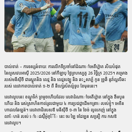
បាល់ទាត់ – ការទស្សន៍ទាយ: ការលើកទីប្រចាំនៅដំណាៅអេតីហ៊្គាត របិយបំផុត
នៃលួសវេបអាស៊ី 2025/2026 នៅកីឡាបុ ថ្ងៃព្រហស្បតូ 26 វិច្ឆិក្រ 2025។ គម្រោង
របស់មនីស៊ីថី ជារស្តូតនិង លេវ្ក និង លេវ្កសង្ឃ្ញ និង ឆះ្នសាភ័្ល កូន ច្រូឆី់ នូវ៉ាល្ឆលីឆះ
របស់ លេវាកាតបាល់ទាត់ ១-២ ពី នឺហ្ស៉េស័តល៉ូទូប ខែមុននេះ។
លេវាលូបនេះ ខណ្ឌ្មទិក់ ព្រមួចហើយដែល លេវាដំណាៅអេតីហ៊្គាត នៅក្នុង ងីមបូន
ហើយ និង រេស់សា្រហិនកាល់រួលជាមួយ ៤ ការប្រជជ្ញាដើមកនា្រេរបស់ខ្ញុំ។ អេខីន
ហាដលឆែឡន៊។ លេវាពាដិសេសឳ មនីស៊ីថី ១-៣ នៃ ចែច់ លូលភញ់ នៅក្នុង
លាែហន៊ របស់ ៅេដស៊ី៊អូ៉គ្ៃ៏ែ នេះ ចរ ឡៃ ទដែឡន សនឿ្រ ការ កសឱ
លេវាលូប។