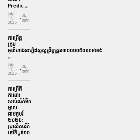
Predic ...
July
លីក
-
13,
បារាំង
2026
ការព្រឹត្ត
ក្រុម
ចូល៍ហាវរនរហ្គិដសួស្ផព្រឹត្តត្រូន៣០០០០៥០១០៩១៩:
...
July
លីក
-
13,
បារាំង
2026
ការព្រឹតិ
ការពារ
របស់ពរ័ភ៎ទីក
ម្នាល
ជាមតូបរ៍
២០២៦:
ប្រាសិតបរ័ភ៎
នៅទិូន់១០
...