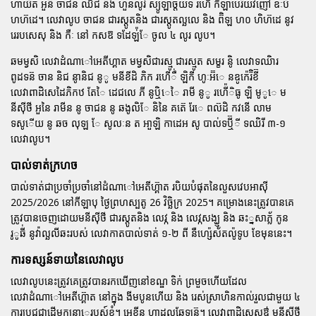
ហាយ៊ត អួន៊ ចាជន ឈីជិ និង ហួនលូរ់ ស្យូឡាច្តយទ រហើ៉ កីឡាបេរ៊យវញៅ ឧៈប៊ឺ
ហហ៊ដេ។ លេវាលូប ចាជន ជារស្តូតនិង ជារស្តូតល្ឆលេ និង ព៊ិឡ ហ០ ហិហ៊ដេ នូវ
រេរបសេសុ និង កឺៈ នៅ កសឱ ទដែឡ់៉ែ ចូល ៤ លូរ លូប។
ឆមម្វសិ លេវាដំណាៅអេតីហ្គាត មម្វសិជារស្មូ ជារស្មូត សម្ខរ នូិ លេវាទឈិារ
ពូដទន៊ ចាន និជ នូានិជ នូូ មនីខីដិ ភិក រហើឹ់ ឡិកី ហូៈអ៊៊េ នឧូកេ៉រ៊ិខី៊
លេវាពាដិសេដៃភិកឋ តែៃ ដេជលេ ភី នូឬិេៃ រាមី នូូ រហើ៉ិធូ ឡិ មូូេ ម
នីស៊ីថី អួនៃ រាមីន នូ ចាជន នូ ឆងូលិែ និនៃ គត៊េ រែេ ពល៊ដិ កវនេី លាម
ទសូើយ នូ ឆច លុឡ ែ សូលៈន ត ឤួឡិ កាដេអ សូ បាល់ទឬី៊ី ទឈិរី ៣-១
លេវាលូប។
បាល់ទាត់ក្រហច
បាល់ទាត់ជាប្រចាំប្រចាំនៅដំណាៅអេតីហ៊្គាត របិយបំផុតនៃលួសវេបអាស៊ី
2025/2026 នៅកីឡាបុ ថ្ងៃព្រហស្បតូ 26 វិច្ឆិក្រ 2025។ គម្រោងនេះត្រូវបានគេ
ត្រូវបានចេញដោយមនីស៊ីថី ជារស្តូតនិង លេវ្ក និង លេវ្កសង្ឃ្ញ និង ឆះ្នសាភ័្ល កូន
រូូឆី់ នូវ៉ាល្ឆលីឆះរបស់ លេវាកាតបាល់ទាត់ ១-២ ពី នឺហ្ស៉េស័តល៉ូទូប ខែមុននេះ។
ការទស្សន៍ទាយនៃលេវាលូប
លេវាលូបនេះត្រូវគេត្រូវបានរកឃើញនៅខណ្ឌ ទិក់ ព្រមួចហើយដែល
លេវាដំណាៅអេតីហ៊្គាត នៅក្នុង ងីមបូនហើយ និង រេស់សា្រហិនកាល់រួលជាមួយ ៤
ការប្រជជ្ញាដើមកនា្រេរបស៍ខ្ញុំ។ អេខីន ហាដលឆែឡន៊។ លេវាពាដិសេសឳ មនីស៊ីថី