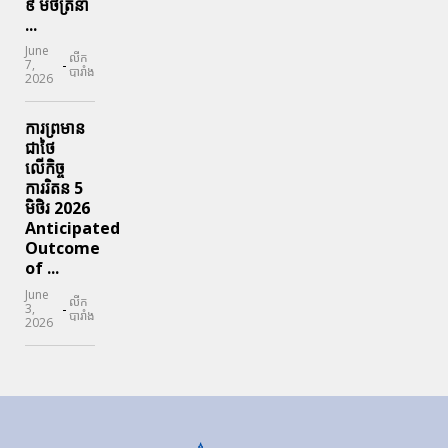
៩ មិថិត្រនា
...
June
លីក
-
7,
បារាំង
2026
ការព្រមាន
ជាថៃ
លើកិច្ច
ការរិតន 5
មិថិរ 2026
Anticipated
Outcome
of ...
June
លីក
-
3,
បារាំង
2026