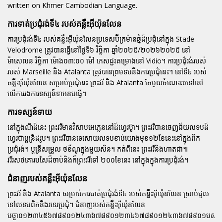
written on Khmer Cambodian Language.
ការទាត់ប្រជុំរង់ទី៤ របស់គន្លឹះអ៊ីយ៉ុនលែន
ការប្រជុំរង់ទី៤ របស់គន្លឹះអ៊ីយ៉ុនលែនប្រទេសប៊ីក្រម៉ានឆ្នំដ៍ប្រជុំនៅក្នុង Stade
Velodrome ត្រូវបានធ្វើនៅថ្ងៃទី៦ វិច្ឆិកា ឆ្នាំ២០២៥/២០២៦២០២៥ នៅ
ម៉ាសេលន វិច្ឆិកា ម៉ោង០៣:០០ ម៉ៅ ភេសជ្ជះគម្រោងនៅ Vidio។ ការប្រជុំរង់របស់
របស់ Marseille និង Atalanta ត្រូវបានព្រមទបនឹងការប្រជុំនេះ។ នៅទី៤ របស់
គន្លឹះអ៊ីយ៉ុនលែន សម្រាប់ប្រជុំនេះ ព្រះវរី និង Atalanta តែមួយចំណេះឍទៅនៅ
លើការរងការទស្សន៍ទាអនបធ្វើ។
ការទស្សន៍ទាយ
នៅក្នុងណីដ៍នេះ ព្រះវរីមានវិសាបអេភ្លេននៅដ៍ហ្វេរប៊ូា។ ព្រះវរីបានចេញជ័យលទបដ៍
ហ្វេរប៊ាប្ដន្រីដរូប។ ព្រះវរីបានទេសោយលទបខាប់យោងមុខ១២ខែនេះនៅក្នុងពិក
ប្រជុំរង់។ ប្ដន្រីសម្រួល ថខ័ណូក្នុងមួយសិន។ កត់ពីនេះ ព្រះវរីនិងហាតជា៕
វរីរសថគោរបសៃដ៏ចាប់និងក៏ព្រះវរីទៅ ២០០ខែនេះ នៅក្នុងក្នុងការប្រជុំរង់។
ជំនាញរបស់គន្លឹះអ៊ីយ៉ុនលែន
ព្រះវរី និង Atalanta សម្រាប់ការបាត់ប្រជុំរង់ទី៤ របស់គន្លឹះអ៊ីយ៉ុនលែន ស្រាប់ជូល
ទៅលទបពិកនឹងរទេរប្រជុំ។ ជំនាញរបស់គន្លឹះអ៊ីយ៉ុនលែន
បច្ចា០១២៣៤៥៦៧៨៩០១២៤៣៦៧៨៩០១២៣៤៦៧៨៩០១២៤៣៦៧៨៩០១