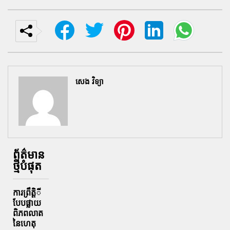
សេង វិទ្យា
ព័ត៌មាន
ថ្មីបំផុត
ការព្រឹតិ្តី
បែបផ្លាយ
ពិភពលាត
នៃហេតុ