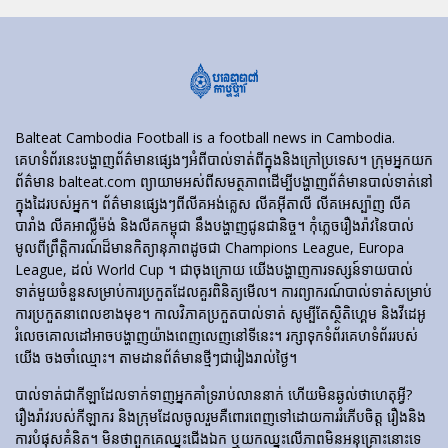
Balteat Cambodia Football is a football news in Cambodia.
គេហទំព័រ​នេះ​បង្ហាញ​ព័ត៌មាន​ផ្សេងៗ​អំពី​បាល់ទាត់​ពី​ក្នុង​និង​ក្រៅ​ប្រទេស។ ក្រុមអ្នកយក
ព័ត៌មាន balteat.com ព្យាយាមអស់ពីសមត្ថភាពដើម្បីបង្ហាញព័ត៌មានបាល់ទាត់នៅ
ក្នុងដៃរបស់អ្នក។ ព័ត៌មានផ្សេងៗពីលីគអង់គ្លេស លីគអ៊ីតាលី លីគអេស្ប៉ាញ លីគ
បារាំង លីគអាល្លឺម៉ង់ និងលីគកម្ពុជា នឹងបង្ហាញជូនជានិច្ច។ កុំភ្លេចរឿងរ៉ាវនៃបាល់
មូលពីព្រឹត្តិការណ៍ដ៏មានកិត្យានុភាពដូចជា Champions League, Europa
League, ដល់ World Cup ។ ជាចុងក្រោយ យើងបង្ហាញការទស្សន៍ទាយបាល់
ទាត់មួយចំនួនសម្រាប់ការប្រកួតដែលគួរពិនិត្យមើល។ ការព្យាករណ៍បាល់ទាត់សម្រាប់
ការប្រកួតនាពេលខាងមុខ។ កាលវិភាគប្រកួតបាល់ទាត់ សូម្បីតែស្ថិតិហ្គេម និងវីដេអូ
រំលេចគោលដៅអាចបង្ហាញយ៉ាងពេញលេញនៅទីនេះ។ រក្សាទុកទំព័រគេហទំព័ររបស់
យើង ចងចាំឈ្មោះ។ តាមដានព័ត៌មានថ្មីៗជារៀងរាល់ថ្ងៃ។
បាល់ទាត់​ជា​កីឡា​ដែល​ទាក់​ទាញ​អ្នក​គាំទ្រ​រាប់​លាន​នាក់ ហើយ​មិន​ឆ្ងល់​ថា​ហេតុអ្វី?
រឿងរ៉ាវ​របស់​កីឡាករ និង​ក្រុម​ដែល​ចូលរួម​គឺ​ពោរពេញ​ទៅ​ដោយ​ការ​រំភើប​ចិត្ត រឿង​និង​
ការ​បំផុស​គំនិត។ មិនថាពួកគេឈ្នះជើងឯក ឬយកឈ្នះលើភាពមិនអនុគ្រោះនោះទេ