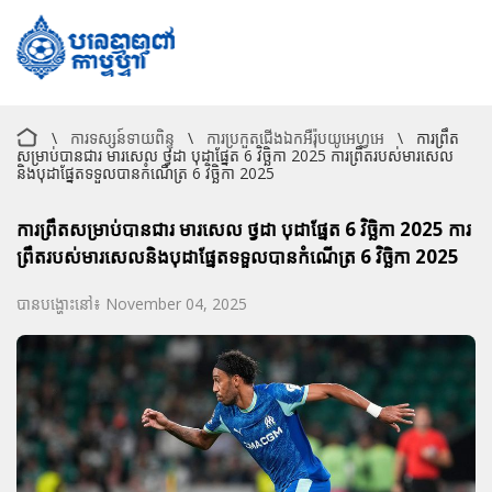
\
ការទស្សន៍ទាយពិន្ទុ
\
ការប្រកួតជើងឯកអឺរ៉ុបយូអេហ្វអេ
\
ការព្រឹត
សម្រាប់បានជារ មារសេល ថ្វដា បុដាផ្នែត 6 វិច្ឆិកា 2025 ការព្រឹតរបស់មារសេល
និងបុដាផ្នែតទទួលបានកំណើត្រ 6 វិច្ឆិកា 2025
ការព្រឹតសម្រាប់បានជារ មារសេល ថ្វដា បុដាផ្នែត 6 វិច្ឆិកា 2025 ការ
ព្រឹតរបស់មារសេលនិងបុដាផ្នែតទទួលបានកំណើត្រ 6 វិច្ឆិកា 2025
បានបង្ហោះនៅ៖ November 04, 2025