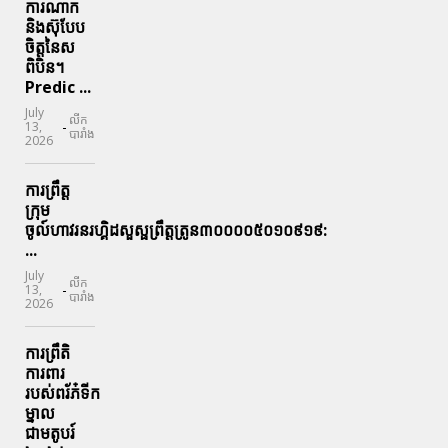
ការណាក
និងស៊ុបែប
ចិត្តនៃស
ពិបិន។
Predic ...
July
លីក
-
13,
បារាំង
2026
ការព្រឹត្ត
ក្រុម
ចូល៍ហាវរនរហ្គិដសួស្ផព្រឹត្តត្រូន៣០០០០៥០១០៩១៩:
...
July
លីក
-
13,
បារាំង
2026
ការព្រឹតិ
ការពារ
របស់ពរ័ភ៎ទីក
ម្នាល
ជាមតូបរ៍