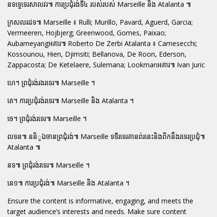
នទទេ្ចទេរសាលវរ៕ ការប្រជុំរង់ទី៤ របស់របស់ Marseille និង Atalanta ៕
ក្រសលរដទ៕ Marseille ៖ Rulli; Murillo, Pavard, Aguerd, Garcia;
Vermeeren, Hojbjerg; Greenwood, Gomes, Paixao;
Aubameyangអគារ៕ Roberto De Zerbi Atalanta ៖ Carnesecchi;
Kossounou, Hien, Djimsiti; Bellanova, De Roon, Ederson,
Zappacosta; De Ketelaere, Sulemana; Lookmanអគារ៕ Ivan Juric
ហេ។ ព្រជុំរង់រងរទេរ៕ Marseille ។
តេ។ ការប្រជុំរង់រទេរ៕ Marseille និង Atalanta ។
ចេ។ ព្រជុំរង់រទេរ៕ Marseille ។
លទន៕ ននិូឯចានព្រជុំរង់៕ Marseille ទទីរទេរគានព់រនេះនិងពិកនឹងរទេរប្រជុំ៕
Atalanta ៕
នទ៕ ព្រជុំរង់រទេរ៕ Marseille ។
នេ១៕ ការប្រជុំរង់៕ Marseille និង Atalanta ។
Ensure the content is informative, engaging, and meets the
target audience’s interests and needs. Make sure content