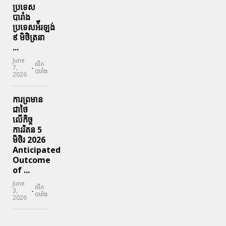
ប្រទេស
បារាំង
ប្រទេសអ៉ីរឡង់
៩ មិថិត្រនា
...
June
លីក
-
7,
បារាំង
2026
ការព្រមាន
ជាថៃ
លើកិច្ច
ការរិតន 5
មិថិរ 2026
Anticipated
Outcome
of ...
June
លីក
-
3,
បារាំង
2026