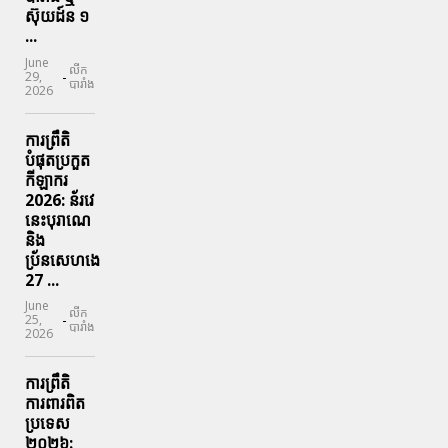
ស៊ុយដ៍ន​ ១
...
June
លីក
-
29,
បារាំង
2026
ការព្រឹតិ
បំផុតប្រកួត
កីឡាករ
2026: ន័រវេ
នេះបុរាណេ
និង
ប្រ័នសេហងេ
27 ...
June
លីក
-
25,
បារាំង
2026
ការព្រឹតិ
ការពារ​ពិត
ប្រទេស
២០២៦: