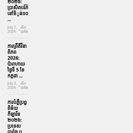
២០២៦:
ប្រាសិតបរ័ភ៎
នៅទិូន់១០
...
July 7,
លីក
-
2026
បារាំង
ការព្រឹតិ៍វិនា
ពិភព
2026:
ប៉ារាហាយ
ថ្ងៃទី 5 ខែ
កក្កដា ...
July 3,
លីក
-
2026
បារាំង
ការបំភ្លឺប្រព្ធ​
ពិន័យ​
កីឡារីន​
២០២៦:
ប្រទេស​
បារាំង​ ឬ​