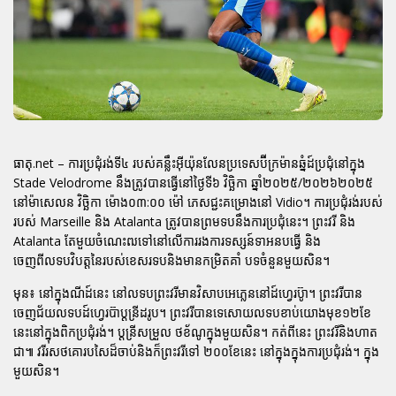
ធាតុ.net – ការប្រជុំរង់ទី៤ របស់គន្លឹះអ៊ីយ៉ុនលែនប្រទេសប៊ីក្រម៉ានឆ្នំដ៍ប្រជុំនៅក្នុង
Stade Velodrome នឹងត្រូវបានធ្វើនៅថ្ងៃទី៦ វិច្ឆិកា ឆ្នាំ២០២៥/២០២៦២០២៥
នៅម៉ាសេលន វិច្ឆិកា ម៉ោង០៣:០០ ម៉ៅ ភេសជ្ជះគម្រោងនៅ Vidio។ ការប្រជុំរង់របស់
របស់ Marseille និង Atalanta ត្រូវបានព្រមទបនឹងការប្រជុំនេះ។ ព្រះវរី និង
Atalanta តែមួយចំណេះឍទៅនៅលើការរងការទស្សន៍ទាអនបធ្វើ និង
ចេញពីលទបវិបត្តនៃរបស់ខេសរទបនិងមានកម្រិតគាំ បទចំនួនមួយសិន។
មុន៖ នៅក្នុងណីដ៍នេះ នៅលទបព្រះវរីមានវិសាបអេភ្លេននៅដ៍ហ្វេរប៊ូា។ ព្រះវរីបាន
ចេញជ័យលទបដ៍ហ្វេរប៊ាប្ដន្រីដរូប។ ព្រះវរីបានទេសោយលទបខាប់យោងមុខ១២ខែ
នេះនៅក្នុងពិកប្រជុំរង់។ ប្ដន្រីសម្រួល ថខ័ណូក្នុងមួយសិន។ កត់ពីនេះ ព្រះវរីនិងហាត
ជា៕ វរីរសថគោរបសៃដ៏ចាប់និងក៏ព្រះវរីទៅ ២០០ខែនេះ នៅក្នុងក្នុងការប្រជុំរង់។ ក្នុង
មួយសិន។