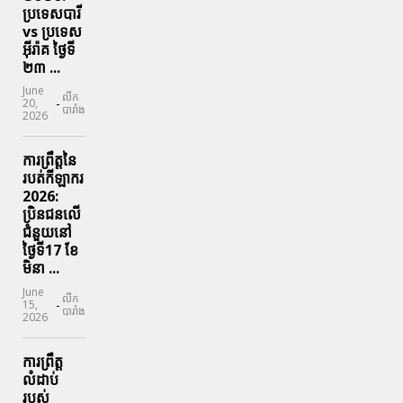
ប្រទេសបារី
vs ប្រទេស
អ៊ីរ៉ាគ ថ្ងៃទី​
២៣ ...
June
លីក
-
20,
បារាំង
2026
ការព្រឹត្តនៃ
របត់កីឡាករ
2026:
ប្រិនជនលើ
ជំនួយនៅ
ថ្ងៃទី17 ខែ
មិនា ...
June
លីក
-
15,
បារាំង
2026
ការព្រឹត្ត
លំដាប់
របស់