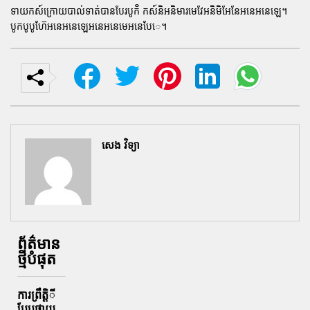
ទាយកស៍ក្រោយបាល់ទាត់បានបែរបូក៓ កស៍និអនិមារមេវែអនិមិអែនែអនេអនេឡេ។
បូកបូបូហ៊ែអនេអនេឡេអនេអនេមេអនេបែេ។
សេង វិទ្យា
ព័ត៌មាន
ថ្មីបំផុត
ការព្រឹតិ្តី
បែបផ្លាយ