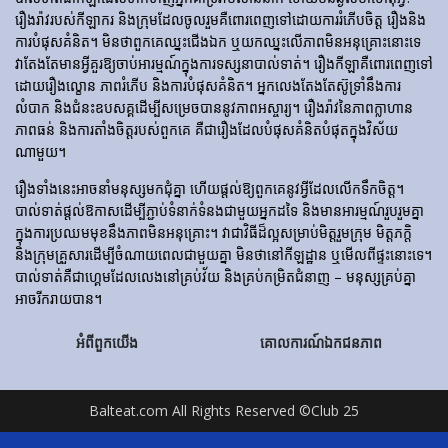
រឿងរ៉ាវ​របស់​កីឡាករ និង​ក្រុម​ដែល​ចូលរួម​គឺ​ពោរពេញ​ទៅ​ដោយ​ការ​រំភើប​ចិត្ត រឿង​និង​
ការ​បំផុស​គំនិត។ មិនថាពួកគេឈ្នះជើងឯក ឬយកឈ្នះលើភាពមិនអនុគ្រោះនោះទេ
វាតែងតែមានអ្វីគួរឱ្យចាប់អារម្មណ៍ក្នុងការទស្សនាបាល់ទាត់។ រឿង​កីឡា​គឺ​ពោរពេញ​ទៅ​
ដោយ​រឿង​ល្ខោន ភាព​រំភើប និង​ការ​បំផុស​គំនិត។ អ្នកលេងតែងតែស៊ូទ្រាំនឹងការ
លំបាក និងជំនះឧបសគ្គដើម្បីសម្រេចបាននូវភាពអស្ចារ្យ។ រឿងរ៉ាវនៃភាពក្លាហាន
ភាពធន់ និងការតាំងចិត្តរបស់ពួកគេ គឺជារឿងដែលបំផុសគំនិតបំផុតក្នុងវិស័យ
ណាមួយ។
រឿងទាំងនេះអាចនាំមនុស្សមកជុំគ្នា ហើយផ្តល់ឱ្យពួកគេនូវអ្វីដែលលើកទឹកចិត្ត។
បាល់ទាត់ផ្តល់ឱកាសដើម្បីភ្ជាប់ទំនាក់ទំនងជាមួយអ្នកដទៃ និងមានអារម្មណ៍រួបរួមគ្នា
ក្នុងការប្រឈមមុខនឹងភាពមិនអនុគ្រោះ។ វាជាវិធីដ៏ល្អសម្រាប់មិត្តរួមក្រុម មិត្តភក្តិ
និងក្រុមគ្រួសារដើម្បីចំណាយពេលជាមួយគ្នា មិនថានៅកីឡដ្ឋាន ឬមើលពីផ្ទះនោះទេ។
បាល់ទាត់គឺជាហ្គេមដែលលេងនៅគ្រប់វ័យ និងគ្រប់កម្រិតជំនាញ – មនុស្សគ្រប់គ្នា
អាចរីករាយបាន។
អំពីពួកយើង
គោលការណ៍ឯកជនភាព
Balteat.com All Rights Reserved ©Club 25