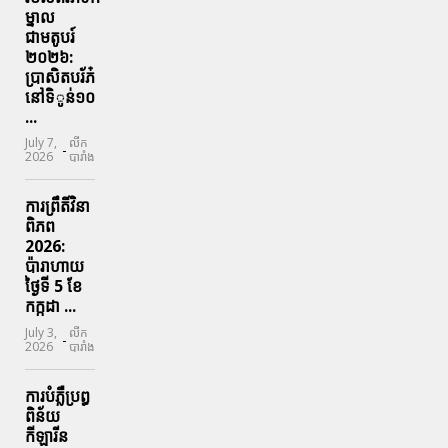
ម្នាល
ជាមតូបរ៍
២០២៦:
ប្រាសិតបរ័ភ៎
នៅទិូន់១០
...
July 7,
លីក
-
2026
បារាំង
ការព្រឹតិ៍វិនា
ពិភព
2026:
ប៉ារាហាយ
ថ្ងៃទី 5 ខែ
កក្កដា ...
July 3,
លីក
-
2026
បារាំង
ការបំភ្លឺប្រព្ធ​
ពិន័យ​
កីឡារីន​