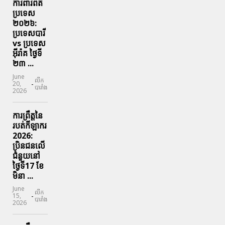
ការពារ​ពិត
ប្រទេស
២០២៦:
ប្រទេសបារី
vs ប្រទេស
អ៊ីរ៉ាគ ថ្ងៃទី​
២៣ ...
June
លីក
-
20,
បារាំង
2026
ការព្រឹត្តនៃ
របត់កីឡាករ
2026:
ប្រិនជនលើ
ជំនួយនៅ
ថ្ងៃទី17 ខែ
មិនា ...
June
លីក
-
15,
បារាំង
2026