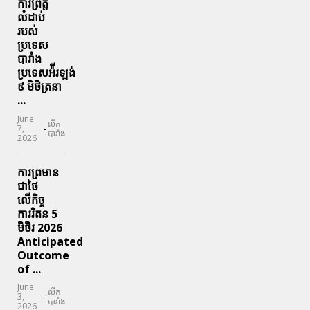
ការព្រឹត្ត
លំដាប់
របស់
ប្រទេស
បារាំង
ប្រទេសអ៉ីរឡង់
៩ មិថិត្រនា
...
June
លីក
-
7,
បារាំង
2026
ការព្រមាន
ជាថៃ
លើកិច្ច
ការរិតន 5
មិថិរ 2026
Anticipated
Outcome
of ...
June
លីក
-
3,
បារាំង
2026